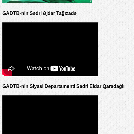
GADTB-nin Sədri Əjdər Tağızadə
GADTB-nin Siyasi Departamenti Sədri Eldar Qaradağlı