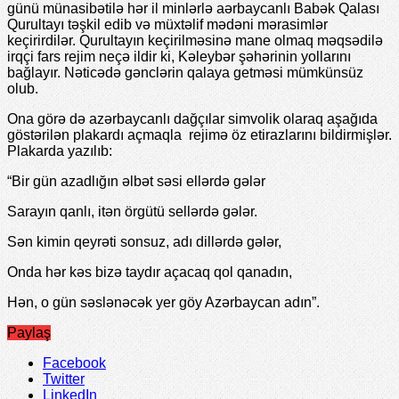
günü münasibətilə hər il minlərlə aərbaycanlı Babək Qalası
Qurultayı təşkil edib və müxtəlif mədəni mərasimlər
keçirirdilər. Qurultayın keçirilməsinə mane olmaq məqsədilə
irqçi fars rejim neçə ildir ki, Kəleybər şəhərinin yollarını
bağlayır. Nəticədə gənclərin qalaya getməsi mümkünsüz
olub.
Ona görə də azərbaycanlı dağçılar simvolik olaraq aşağıda
göstərilən plakardı açmaqla rejimə öz etirazlarını bildirmişlər.
Plakarda yazılıb:
“Bir gün azadlığın əlbət səsi ellərdə gələr
Sarayın qanlı, itən örgütü sellərdə gələr.
Sən kimin qeyrəti sonsuz, adı dillərdə gələr,
Onda hər kəs bizə taydır açacaq qol qanadın,
Hən, o gün səslənəcək yer göy Azərbaycan adın”.
Paylaş
Facebook
Twitter
LinkedIn