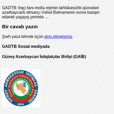
GADTB: İrqçi fars-molla rejimin təhlükəsizlik qüvvələri
azərbaycanlı idmançı Vəhid Bəhramənin evinə basqın
edərək yaşayış yerində …
Bir cavab yazın
Şərh yaza bilmək üçün
giriş etməlisiniz
.
GADTB Sosial mediyada
Güney Azərbaycan İstiqlalçılar Birliyi (GAİB)