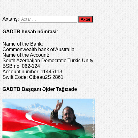
Axtarış:
GADTB hesab nömrəsi:
Name of the Bank:
Commonwealth bank of Australia
Name of the Account:
South Azerbaijan Democratic Turkic Unity
BSB no: 062-124
Account number: 11445113
Swift Code: Ctbaau2S 2861
GADTB Başqanı Əjdər Tağızadə