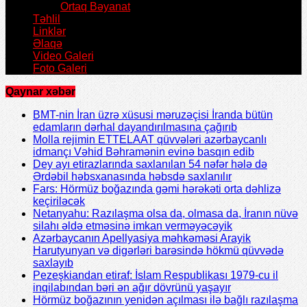
Ortaq Bəyanat
Təhlil
Linklər
Əlaqə
Video Galeri
Foto Galeri
Qaynar xəbər
BMT-nin İran üzrə xüsusi məruzəçisi İranda bütün
edamların dərhal dayandırılmasına çağırıb
Molla rejimin ETTELAAT qüvvələri azərbaycanlı
idmançı Vəhid Bəhramənin evinə basqın edib
Dey ayı etirazlarında saxlanılan 54 nəfər hələ də
Ərdəbil həbsxanasında həbsdə saxlanılır
Fars: Hörmüz boğazında gəmi hərəkəti orta dəhlizə
keçiriləcək
Netanyahu: Razılaşma olsa da, olmasa da, İranın nüvə
silahı əldə etməsinə imkan verməyəcəyik
Azərbaycanın Apellyasiya məhkəməsi Arayik
Harutyunyan və digərləri barəsində hökmü qüvvədə
saxlayıb
Pezeşkiandan etiraf: İslam Respublikası 1979-cu il
inqilabından bəri ən ağır dövrünü yaşayır
Hörmüz boğazının yenidən açılması ilə bağlı razılaşma