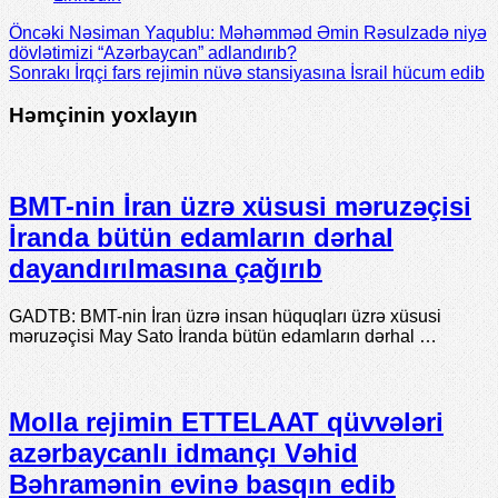
Öncəki
Nəsiman Yaqublu: Məhəmməd Əmin Rəsulzadə niyə
dövlətimizi “Azərbaycan” adlandırıb?
Sonrakı
İrqçi fars rejimin nüvə stansiyasına İsrail hücum edib
Həmçinin yoxlayın
BMT-nin İran üzrə xüsusi məruzəçisi
İranda bütün edamların dərhal
dayandırılmasına çağırıb
GADTB: BMT-nin İran üzrə insan hüquqları üzrə xüsusi
məruzəçisi May Sato İranda bütün edamların dərhal …
Molla rejimin ETTELAAT qüvvələri
azərbaycanlı idmançı Vəhid
Bəhramənin evinə basqın edib