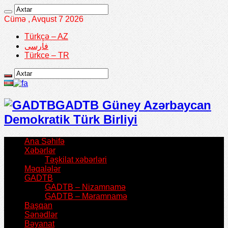
Cümə , Avqust 7 2026
Türkçə – AZ
فارسی
Türkce – TR
GADTB Güney Azərbaycan
Demokratik Türk Birliyi
Ana Səhifə
Xəbərlər
Təşkilat xəbərləri
Məqalələr
GADTB
GADTB – Nizamnamə
GADTB – Məramnamə
Başqan
Sənədlər
Bəyanat