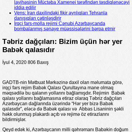
layihəsinin Müctəba Xamenei tərəfindən təsdiqlənəcəyi
iddia edilir
Vens: İran daxilindəki fikir ayrılıqları Tehranla
danışıqları çətinləşdirir
İrqçi fars-molla rejimi Cənubi Azərbaycanda
bombalanmış sənaye müəssisələrini bərpa etmir
Təbriz dağçıları: Bizim üçün hər yer
Babək qalasıdır
İyul 4, 2020
806 Baxış
GADTB-nin Mətbuat Mərkəzinə daxil olan məlumata görə,
irqçi fars rejim Babək Qalası Qurultayına mane olmaq
məqsədilə bu qalanın yollarını bağlamışdır. Rejimin Babək
qalası yollarını bağlamasına etiraz olaraq Təbriz dağçıları
Azərbaycan dağlarında üzərində “Hər yer bizə Babək
qalasıdır”, eləcə də Babək qalası və Abbas Lisaninin şəkli
həkk olunmuş plakardı açıb və rejimə öz etirazlarını
bildirmişlər.
Qeyd edək ki, Azərbaycanın milli qəhrəmanı Babəkin doğum