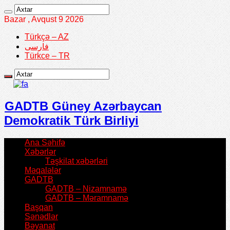
Bazar , Avqust 9 2026
Türkçə – AZ
فارسی
Türkce – TR
GADTB Güney Azərbaycan
Demokratik Türk Birliyi
Ana Səhifə
Xəbərlər
Təşkilat xəbərləri
Məqalələr
GADTB
GADTB – Nizamnamə
GADTB – Məramnamə
Başqan
Sənədlər
Bəyanat