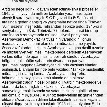
ana dili siyasəti
Artıq bir neçə ildir ki, davam edən ictimai-siyasi proseslər
1945-ci ilin yayında milli bir təşkilatın yaranması üçün
əlverişli şərait yaratmışdı. S.C.Pişəvəri ilə Ə.Şəbüstəri
arasında gedən danışıq və yazışmalar nəticəsində Pişəvəri
“Ajir” qəzetini nəşr edib, Tehrandan Təbrizə gəldi. 1945-ci il
sentyabr ayının 3-də Təbrizdə 77 nəfərdən ibarət bir qrup
tərəfindən Azərbaycanda müstəqil siyasi partiyanın –
Azərbaycan Demokrat Partiyasının yarandığını, onun
məqsəd və vəzifələrini elan edən müraciətnamə yayıldı.
Əsas vəzifələrdən biri kimi Azərbaycan xalqına daxili azadlıq
və muxtariyyət verilməsi, məktəblərdə dərslərin Azərbaycan
və fars dillərində aparılması tələbi irəli sürüldü. Azərbaycan
bölgəsindəki bütün şəhərlərin divarlarına partiyanın
qurulması haqqında Azərbaycan dilində yazılmış elanlar
asılmışdı. Elanların birində belə yazılırdı: “Tarixdə müstəqillik
müdafiəçisi olaraq tanınan Azərbaycan artıq Tehran
hökumətinin təzyiqi və zülmü altında qala bilməz.
Azərbaycan xalqının özəl bir ana dili vardır, məktəblərdə və
idarələrdə bu dili işlətmək lazımdır. Azərbaycanı
sənayeləşdirmək lazımdır və vətənimizin zənginlikləri ona
aid olmalıdır” [4, s.304]. ADP öz fəaliyyətinin ilk günlərindən
etibarən Azərbaycan dilinin təkmilləşdirilməsi və inkişafına
xüsusi diqqət yetirməyə başladı. 1945-ci il sentyabrın 5-də