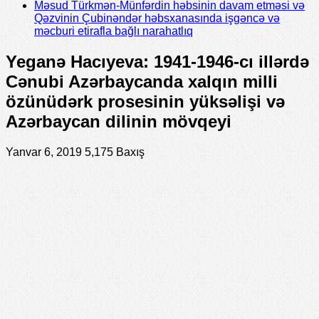
Məsud Türkmən-Münfərdin həbsinin davam etməsi və
Qəzvinin Çubinəndər həbsxanasında işgəncə və
məcburi etirafla bağlı narahatlıq
Yeganə Hacıyeva: 1941-1946-cı illərdə
Cənubi Azərbaycanda xalqın milli
özünüdərk prosesinin yüksəlişi və
Azərbaycan dilinin mövqeyi
Yanvar 6, 2019
5,175 Baxış