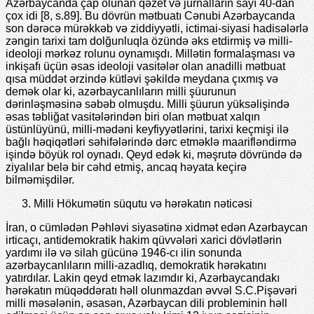
Azərbaycanda çap olunan qəzet və jurnalların sayı 40-dan
çox idi [8, s.89]. Bu dövrün mətbuatı Cənubi Azərbaycanda
son dərəcə mürəkkəb və ziddiyyətli, ictimai-siyasi hadisələrlə
zəngin tarixi tam dolğunluqla özündə əks etdirmiş və milli-
ideoloji mərkəz rolunu oynamışdı. Millətin formalaşması və
inkişafı üçün əsas ideoloji vasitələr olan anadilli mətbuat
qısa müddət ərzində kütləvi şəkildə meydana çıxmış və
demək olar ki, azərbaycanlıların milli şüurunun
dərinləşməsinə səbəb olmuşdu. Milli şüurun yüksəlişində
əsas təbliğat vasitələrindən biri olan mətbuat xalqın
üstünlüyünü, milli-mədəni keyfiyyətlərini, tarixi keçmişi ilə
bağlı həqiqətləri səhifələrində dərc etməklə maarifləndirmə
işində böyük rol oynadı. Qeyd edək ki, məşrutə dövründə də
ziyalılar belə bir cəhd etmiş, ancaq həyata keçirə
bilməmişdilər.
Milli Hökumətin süqutu və hərəkatın nəticəsi
İran, o cümlədən Pəhləvi siyasətinə xidmət edən Azərbaycan
irticaçı, antidemokratik hakim qüvvələri xarici dövlətlərin
yardımı ilə və silah gücünə 1946-cı ilin sonunda
azərbaycanlıların milli-azadlıq, demokratik hərəkatını
yatırdılar. Lakin qeyd etmək lazımdır ki, Azərbaycandakı
hərəkatın müqəddəratı həll olunmazdan əvvəl S.C.Pişəvəri
milli məsələnin, əsasən, Azərbaycan dili probleminin həll