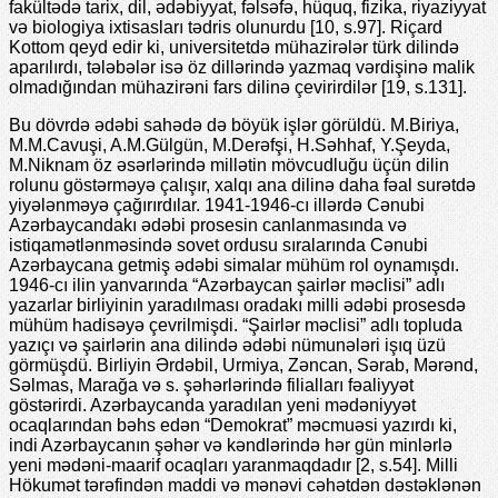
fakültədə tarix, dil, ədəbiyyat, fəlsəfə, hüquq, fizika, riyaziyyat
və biologiya ixtisasları tədris olunurdu [10, s.97]. Riçard
Kottom qeyd edir ki, universitetdə mühazirələr türk dilində
aparılırdı, tələbələr isə öz dillərində yazmaq vərdişinə malik
olmadığından mühazirəni fars dilinə çevirirdilər [19, s.131].
Bu dövrdə ədəbi sahədə də böyük işlər görüldü. M.Biriya,
M.M.Cavuşi, A.M.Gülgün, M.Derəfşi, H.Səhhaf, Y.Şeyda,
M.Niknam öz əsərlərində millətin mövcudluğu üçün dilin
rolunu göstərməyə çalışır, xalqı ana dilinə daha fəal surətdə
yiyələnməyə çağırırdılar. 1941-1946-cı illərdə Cənubi
Azərbaycandakı ədəbi prosesin canlanmasında və
istiqamətlənməsində sovet ordusu sıralarında Cənubi
Azərbaycana getmiş ədəbi simalar mühüm rol oynamışdı.
1946-cı ilin yanvarında “Azərbaycan şairlər məclisi” adlı
yazarlar birliyinin yaradılması oradakı milli ədəbi prosesdə
mühüm hadisəyə çevrilmişdi. “Şairlər məclisi” adlı topluda
yazıçı və şairlərin ana dilində ədəbi nümunələri işıq üzü
görmüşdü. Birliyin Ərdəbil, Urmiya, Zəncan, Sərab, Mərənd,
Səlmas, Marağa və s. şəhərlərində filialları fəaliyyət
göstərirdi. Azərbaycanda yaradılan yeni mədəniyyət
ocaqlarından bəhs edən “Demokrat” məcmuəsi yazırdı ki,
indi Azərbaycanın şəhər və kəndlərində hər gün minlərlə
yeni mədəni-maarif ocaqları yaranmaqdadır [2, s.54]. Milli
Hökumət tərəfindən maddi və mənəvi cəhətdən dəstəklənən