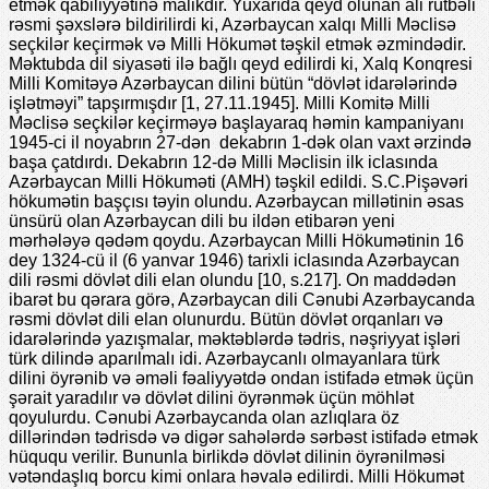
etmək qabiliyyətinə malikdir. Yuxarıda qeyd olunan ali rütbəli
rəsmi şəxslərə bildirilirdi ki, Azərbaycan xalqı Milli Məclisə
seçkilər keçirmək və Milli Hökumət təşkil etmək əzmindədir.
Məktubda dil siyasəti ilə bağlı qeyd edilirdi ki, Xalq Konqresi
Milli Komitəyə Azərbaycan dilini bütün “dövlət idarələrində
işlətməyi” tapşırmışdır [1, 27.11.1945]. Milli Komitə Milli
Məclisə seçkilər keçirməyə başlayaraq həmin kampaniyanı
1945-ci il noyabrın 27-dən dekabrın 1-dək olan vaxt ərzində
başa çatdırdı. Dekabrın 12-də Milli Məclisin ilk iclasında
Azərbaycan Milli Hökuməti (AMH) təşkil edildi. S.C.Pişəvəri
hökumətin başçısı təyin olundu. Azərbaycan millətinin əsas
ünsürü olan Azərbaycan dili bu ildən etibarən yeni
mərhələyə qədəm qoydu. Azərbaycan Milli Hökumətinin 16
dey 1324-cü il (6 yanvar 1946) tarixli iclasında Azərbaycan
dili rəsmi dövlət dili elan olundu [10, s.217]. On maddədən
ibarət bu qərara görə, Azərbaycan dili Cənubi Azərbaycanda
rəsmi dövlət dili elan olunurdu. Bütün dövlət orqanları və
idarələrində yazışmalar, məktəblərdə tədris, nəşriyyat işləri
türk dilində aparılmalı idi. Azərbaycanlı olmayanlara türk
dilini öyrənib və əməli fəaliyyətdə ondan istifadə etmək üçün
şərait yaradılır və dövlət dilini öyrənmək üçün möhlət
qoyulurdu. Cənubi Azərbaycanda olan azlıqlara öz
dillərindən tədrisdə və digər sahələrdə sərbəst istifadə etmək
hüququ verilir. Bununla birlikdə dövlət dilinin öyrənilməsi
vətəndaşlıq borcu kimi onlara həvalə edilirdi. Milli Hökumət