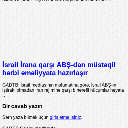
İsrail İrana qarşı ABŞ-dan müstəqil
hərbi əməliyyata hazırlaşır
GADTB: İsrail mediasının məlumatına görə, İsrail ABŞ-ın
iştirakı olmadan İran rejiminə qarşı birtərəfli hücumlar həyata
…
Bir cavab yazın
Şərh yaza bilmək üçün
giriş etməlisiniz
.