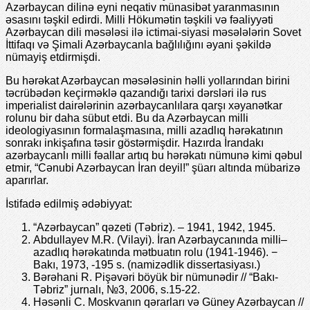
Azərbaycan dilinə eyni neqativ münasibət yaranmasının
əsasını təşkil edirdi. Milli Hökumətin təşkili və fəaliyyəti
Azərbaycan dili məsələsi ilə ictimai-siyasi məsələlərin Sovet
İttifaqı və Şimali Azərbaycanla bağlılığını əyani şəkildə
nümayiş etdirmişdi.
Bu hərəkat Azərbaycan məsələsinin həlli yollarından birini
təcrübədən keçirməklə qazandığı tarixi dərsləri ilə rus
imperialist dairələrinin azərbaycanlılara qarşı xəyanətkar
rolunu bir daha sübut etdi. Bu da Azərbaycan milli
ideologiyasının formalaşmasına, milli azadlıq hərəkatının
sonrakı inkişafına təsir göstərmişdir. Hazırda İrandakı
azərbaycanlı milli fəallar artıq bu hərəkatı nümunə kimi qəbul
etmir, “Cənubi Azərbaycan İran deyil!” şüarı altında mübarizə
aparırlar.
İstifadə edilmiş ədəbiyyat:
“Azərbaycan” qəzeti (Təbriz). – 1941, 1942, 1945.
Abdullayev M.R. (Vilayi). İran Azərbaycanında milli–
azadlıq hərəkatında mətbuatın rolu (1941-1946). −
Bakı, 1973, -195 s. (namizədlik dissertasiyası.)
Bərəhani R. Pişəvəri böyük bir nümunədir // “Bakı-
Təbriz” jurnalı, №3, 2006, s.15-22.
Həsənli C. Moskvanın qərarları və Güney Azərbaycan //