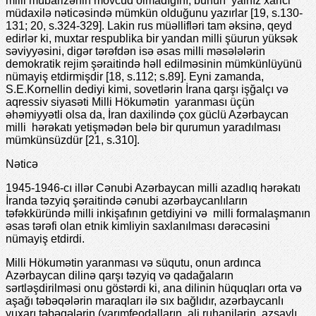
milli mübarizənin mövcud olmadığını, bunun yalnız xarici
müdaxilə nəticəsində mümkün olduğunu yazırlar [19, s.130-
131; 20, s.324-329]. Lakin rus müəllifləri tam əksinə, qeyd
edirlər ki, muxtar respublika bir yandan milli şüurun yüksək
səviyyəsini, digər tərəfdən isə əsas milli məsələlərin
demokratik rejim şəraitində həll edilməsinin mümkünlüyünü
nümayiş etdirmişdir [18, s.112; s.89]. Eyni zamanda,
S.E.Kornellin dediyi kimi, sovetlərin İrana qarşı işğalçı və
aqressiv siyasəti Milli Hökumətin yaranması üçün
əhəmiyyətli olsa da, İran daxilində çox güclü Azərbaycan
milli hərəkatı yetişmədən belə bir qurumun yaradılması
mümkünsüzdür [21, s.310].
Nəticə
1945-1946-cı illər Cənubi Azərbaycan milli azadlıq hərəkatı
İranda təzyiq şəraitində cənubi azərbaycanlıların
təfəkküründə milli inkişafının getdiyini və milli formalaşmanın
əsas tərəfi olan etnik kimliyin saxlanılması dərəcəsini
nümayiş etdirdi.
Milli Hökumətin yaranması və süqutu, onun ardınca
Azərbaycan dilinə qarşı təzyiq və qadağaların
sərtləşdirilməsi onu göstərdi ki, ana dilinin hüquqları orta və
aşağı təbəqələrin maraqları ilə sıx bağlıdır, azərbaycanlı
yuxarı təbəqələrin (yarımfeodalların, ali ruhanilərin, azsaylı