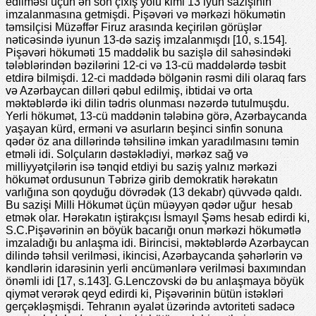
edilməsi üçün ən son çıxış yolu kimi 13 iyun sazişinin
imzalanmasına getmişdi. Pişəvəri və mərkəzi hökumətin
təmsilçisi Müzəffər Firuz arasında keçirilən görüşlər
nəticəsində iyunun 13-də saziş imzalanmışdı [10, s.154].
Pişəvəri hökuməti 15 maddəlik bu sazişlə dil sahəsindəki
tələblərindən bəzilərini 12-ci və 13-cü maddələrdə təsbit
etdirə bilmişdi. 12-ci maddədə bölgənin rəsmi dili olaraq fars
və Azərbaycan dilləri qəbul edilmiş, ibtidai və orta
məktəblərdə iki dilin tədris olunması nəzərdə tutulmuşdu.
Yerli hökumət, 13-cü maddənin tələbinə görə, Azərbaycanda
yaşayan kürd, erməni və asurların beşinci sinfin sonuna
qədər öz ana dillərində təhsilinə imkan yaradılmasını təmin
etməli idi. Solçuların dəstəklədiyi, mərkəz sağ və
milliyyətçilərin isə tənqid etdiyi bu saziş yalnız mərkəzi
hökumət ordusunun Təbrizə girib demokratik hərəkatın
varlığına son qoyduğu dövrədək (13 dekabr) qüvvədə qaldı.
Bu sazişi Milli Hökumət üçün müəyyən qədər uğur hesab
etmək olar. Hərəkatın iştirakçısı İsmayıl Şəms hesab edirdi ki,
S.C.Pişəvərinin ən böyük bacarığı onun mərkəzi hökumətlə
imzaladığı bu anlaşma idi. Birincisi, məktəblərdə Azərbaycan
dilində təhsil verilməsi, ikincisi, Azərbaycanda şəhərlərin və
kəndlərin idarəsinin yerli əncümənlərə verilməsi baxımından
önəmli idi [17, s.143]. G.Lenczovski də bu anlaşmaya böyük
qiymət verərək qeyd edirdi ki, Pişəvərinin bütün istəkləri
gerçəkləşmişdi. Tehranın əyalət üzərində avtoriteti sadəcə