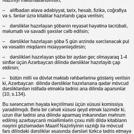
Nazirliyi məlumatlandırılsın;
– əlifbadan əlavə ədəbiyyat, tarix, hesab, fizika, coğrafiya
və s. fənlər üzrə kitablar hazırlanıb çapa verilsin;
– dərsliklər hazırlayan şöbənin reyasət həyətinə təcrübəli,
məlumatlı və savadlı şəxslər cəlb edilsin;
– dərsliklər hazırlayan şöbə 5 gün ərzində xərclənəcək pul
və vəsaitin miqdarını müəyyənləşdirsin;
– dərslikləri hazırlayan şöbə bir aydan gec olmayaraq 1-4
sinflər üçün Azərbaycan dilində dərsliklər hazırlayıb çap
etdirsin;
– bütün milli və dövlət məktəb rəhbərlərinə göstəriş verilsin
ki, Azərbaycan dilində dərsliklər hazırlanana qədər mövcud
dərsliklərdən istifadə etməklə tədrisi ana dilində aparsınlar
(10, s.134).
Bu sərəncamın həyata keçirilməsi üçün xüsusi komissiya
yaradılmışdı. Belə bir cəhəti xüsusi qeyd etmək lazımdır ki,
uzun illər tədrisi ana dilində aparmaq imkanından məhrum
edilmiş azərbaycanlı müəllimlərin çoxu milli dildə kitabların
nəşrini gözləmədən Maarif Nazirliyinin razılığı ilə mövcud
fars dilindəki dərsliklər əsasında dərsləri türkcə tədris etməyə