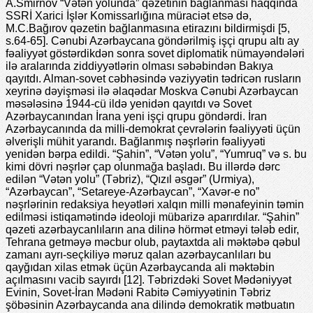
A.Smirnov “Vətən yolunda” qəzetinin bağlanması haqqında
SSRİ Xarici İşlər Komissarlığına müraciət etsə də,
M.C.Bağırov qəzetin bağlanmasına etirazını bildirmişdi [5,
s.64-65]. Cənubi Azərbaycana göndərilmiş işçi qrupu altı ay
fəaliyyət göstərdikdən sonra sovet diplomatik nümayəndələri
ilə aralarında ziddiyyətlərin olması səbəbindən Bakıya
qayıtdı. Alman-sovet cəbhəsində vəziyyətin tədricən rusların
xeyrinə dəyişməsi ilə əlaqədar Moskva Cənubi Azərbaycan
məsələsinə 1944-cü ildə yenidən qayıtdı və Sovet
Azərbaycanından İrana yeni işçi qrupu göndərdi. İran
Azərbaycanında da milli-demokrat çevrələrin fəaliyyəti üçün
əlverişli mühit yarandı. Bağlanmış nəşrlərin fəaliyyəti
yenidən bərpa edildi. “Şahin”, “Vətən yolu”, “Yumruq” və s. bu
kimi dövri nəşrlər çap olunmağa başladı. Bu illərdə dərc
edilən “Vətən yolu” (Təbriz), “Qızıl əsgər” (Urmiya),
“Azərbaycan”, “Setareye-Azərbaycan”, “Xavər-e no”
nəşrlərinin redaksiya heyətləri xalqın milli mənafeyinin təmin
edilməsi istiqamətində ideoloji mübarizə aparırdılar. “Şahin”
qəzeti azərbaycanlıların ana dilinə hörmət etməyi tələb edir,
Tehrana getməyə məcbur olub, paytaxtda ali məktəbə qəbul
zamanı ayrı-seçkiliyə məruz qalan azərbaycanlıları bu
qayğıdan xilas etmək üçün Azərbaycanda ali məktəbin
açılmasını vacib sayırdı [12]. Təbrizdəki Sovet Mədəniyyət
Evinin, Sovet-İran Mədəni Rabitə Cəmiyyətinin Təbriz
şöbəsinin Azərbaycanda ana dilində demokratik mətbuatın