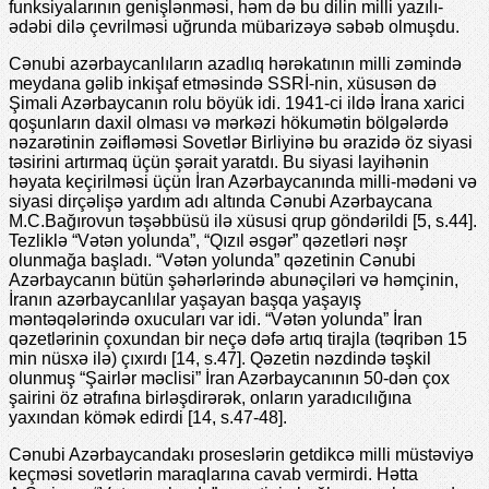
funksiyalarının genişlənməsi, həm də bu dilin milli yazılı-
ədəbi dilə çevrilməsi uğrunda mübarizəyə səbəb olmuşdu.
Cənubi azərbaycanlıların azadlıq hərəkatının milli zəmində
meydana gəlib inkişaf etməsində SSRİ-nin, xüsusən də
Şimali Azərbaycanın rolu böyük idi. 1941-ci ildə İrana xarici
qoşunların daxil olması və mərkəzi hökumətin bölgələrdə
nəzarətinin zəifləməsi Sovetlər Birliyinə bu ərazidə öz siyasi
təsirini artırmaq üçün şərait yaratdı. Bu siyasi layihənin
həyata keçirilməsi üçün İran Azərbaycanında milli-mədəni və
siyasi dirçəlişə yardım adı altında Cənubi Azərbaycana
M.C.Bağırovun təşəbbüsü ilə xüsusi qrup göndərildi [5, s.44].
Tezliklə “Vətən yolunda”, “Qızıl əsgər” qəzetləri nəşr
olunmağa başladı. “Vətən yolunda” qəzetinin Cənubi
Azərbaycanın bütün şəhərlərində abunəçiləri və həmçinin,
İranın azərbaycanlılar yaşayan başqa yaşayış
məntəqələrində oxucuları var idi. “Vətən yolunda” İran
qəzetlərinin çoxundan bir neçə dəfə artıq tirajla (təqribən 15
min nüsxə ilə) çıxırdı [14, s.47]. Qəzetin nəzdində təşkil
olunmuş “Şairlər məclisi” İran Azərbaycanının 50-dən çox
şairini öz ətrafına birləşdirərək, onların yaradıcılığına
yaxından kömək edirdi [14, s.47-48].
Cənubi Azərbaycandakı proseslərin getdikcə milli müstəviyə
keçməsi sovetlərin maraqlarına cavab vermirdi. Hətta