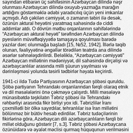
sayından etibarən üç səhifəsinin Azərbaycan dilində nəşr
olunması Azərbaycan dilində oxuyub-yazmağa marağın
artdığını göstərməklə ədəbi yaradıcılıq üçün yeni imkanlar
açmışdı. Adı çəkilən cəmiyyət, o zamanın təbiri ilə desək,
özünün aktural heyətini yaratmaq sahəsində də ciddi
addımlar atdı. O dövrün mətbu orqanlarının səhifələrində
“Azərbaycan aktural heyəti” tərəfindən Azərbaycan dilində
pyeslərin müvəffəqiyyətlə tamaşaya qoyulması barədə
yazılar dərc olunmağa başladı [15, №52, 1942]. İllərlə təqib
olunan, fəaliyyətinə əngəllər törədilən teatrda ana dilində
əsərlər səhnələşdirilirdi. Beləliklə, “Azərbaycan cəmiyyəti”
Azərbaycan millətinin mədəniyyət, dil sahəsində dirçəlişi və
azərbaycanlılar arasında milli şüurun yayılması və
dərinləşməsi yolunda təsirli tədbirlər həyata keçirirdi.
1941-ci ildə Tudə Partiyasının Azərbaycan şöbəsi quruldu.
Şöbə partiyanın Tehrandakı orqanlarından fərqli olaraq etnik
və dil məsələlərini önə çəkməyə çalışırdı. Milli məsələyə
münasibətdə təşkilatın Təbriz şöbəsi ilə Tehrandakı
rəhbərliyi arasında fikir birliyi yox idi. Təbrizlilər İranı
çoxmillətli bir ölkə sayırdılar, tehranlılar isə İran millətini
bölünməz bir bütöv hesab edirdilər. Təbriz tudəçilərinin
fikirlərinə görə, Azərbaycan dili azərbaycanlıların fərqli bir
millət olduğunu göstərir [7, s.3]. Təbriz şöbəsi Azərbaycana
özünüidarə və əyalət məclisi qurmaq hüququnun verilməsini