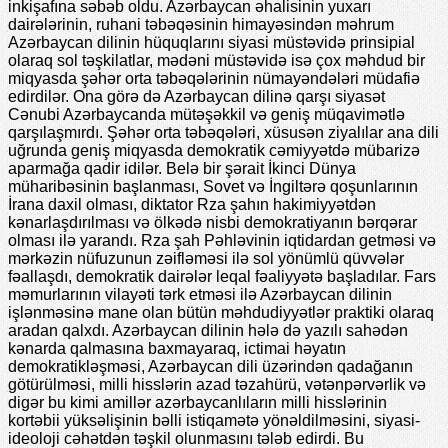
inkişafına səbəb oldu. Azərbaycan əhalisinin yuxarı
dairələrinin, ruhani təbəqəsinin himayəsindən məhrum
Azərbaycan dilinin hüquqlarını siyasi müstəvidə prinsipial
olaraq sol təşkilatlar, mədəni müstəvidə isə çox məhdud bir
miqyasda şəhər orta təbəqələrinin nümayəndələri müdafiə
edirdilər. Ona görə də Azərbaycan dilinə qarşı siyasət
Cənubi Azərbaycanda mütəşəkkil və geniş müqavimətlə
qarşılaşmırdı. Şəhər orta təbəqələri, xüsusən ziyalılar ana dili
uğrunda geniş miqyasda demokratik cəmiyyətdə mübarizə
aparmağa qadir idilər. Belə bir şərait İkinci Dünya
müharibəsinin başlanması, Sovet və İngiltərə qoşunlarının
İrana daxil olması, diktator Rza şahın hakimiyyətdən
kənarlaşdırılması və ölkədə nisbi demokratiyanın bərqərar
olması ilə yarandı. Rza şah Pəhləvinin iqtidardan getməsi və
mərkəzin nüfuzunun zəifləməsi ilə sol yönümlü qüvvələr
fəallaşdı, demokratik dairələr leqal fəaliyyətə başladılar. Fars
məmurlarının vilayəti tərk etməsi ilə Azərbaycan dilinin
işlənməsinə mane olan bütün məhdudiyyətlər praktiki olaraq
aradan qalxdı. Azərbaycan dilinin hələ də yazılı sahədən
kənarda qalmasına baxmayaraq, ictimai həyatın
demokratikləşməsi, Azərbaycan dili üzərindən qadağanın
götürülməsi, milli hisslərin azad təzahürü, vətənpərvərlik və
digər bu kimi amillər azərbaycanlıların milli hisslərinin
kortəbii yüksəlişinin bəlli istiqamətə yönəldilməsini, siyasi-
ideoloji cəhətdən təşkil olunmasını tələb edirdi. Bu