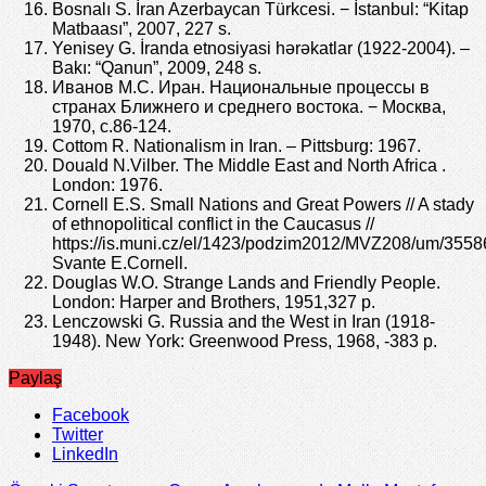
Bosnalı S. İran Azerbaycan Türkcesi. − İstanbul: “Kitap
Matbaası”, 2007, 227 s.
Yenisey G. İranda etnosiyasi hərəkatlar (1922-2004). –
Bakı: “Qanun”, 2009, 248 s.
Иванов М.С. Иран. Национальные процессы в
странах Ближнего и среднего востока. − Москва,
1970, с.86-124.
Cottom R. Nationalism in Iran. – Pittsburg: 1967.
Douald N.Vilber. The Middle East and North Africa .
London: 1976.
Cornell E.S. Small Nations and Great Powers // A stady
of ethnopolitical conflict in the Caucasus //
https://is.muni.cz/el/1423/podzim2012/MVZ208/um/355
Svante E.Cornell.
Douglas W.O. Strange Lands and Friendly People.
London: Harper and Brothers, 1951,327 p.
Lenczowski G. Russia and the West in Iran (1918-
1948). New York: Greenwood Press, 1968, -383 p.
Paylaş
Facebook
Twitter
LinkedIn