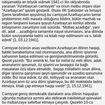
istiqamətdə ən böyük xidməti 1941-ci ilin oktyabrında
yaranan “Azərbaycan cəmiyyəti” və onun mətbu orqanı olan
“Azərbaycan” qəzeti göstərdi. Əsası Əli Şəbüstəri və İsmayıl
Şəms tərəfindən qoyulmuş bu cəmiyyət Azərbaycanın təməl
probleminin milli məsələ olduğunu bildirir, bütün məzhəb və
region fərqlərini kənara qoyub Azərbaycan kimliyi altında
birləşmənin zəruriliyini irəli sürürdü. “Mütləq azadlığa”, yəni
dil, adət …azadlığına tamamilə riayət olunmasını, ana dilində
bütün səviyyələrdə tədris və kitab nəşr edilməsini və s. tələb
edirdi” [1, 03.12.1941].
Cəmiyyət özünün əsas vəzifəsini Azərbaycan dilinin həqiqi,
faktiki bərabərliyinə nail olunmasında, ana dilinin işlənmə
sahəsinin bərpa edilməsi və genişləndirilməsində görürdü.
Qəzet yazırdı: “Biz əminik ki, hər bir millət öz milli dilini, adət-
ənənələrini qorumalı, öz işlərini və tərəqqisi ilə bağlı
məsələləri özü idarə etməlidir, başqa millətlərin onun dilinə,
digər işlərinə qarışması qeyri-qanunidir və azadlıq qanununa
ziddir. Biz israr edirik: öz dili, milliyyəti və ənənələri olan
Azərbaycanın öz ana dilini işlətməyə, bu dili məktəbdə tədris
etməyə, kitab çap etməyə haqqı vardır” [1, 15.12.1941].
Cəmiyyət geniş demokratik dairələrin ana dilinin hüquqları
uğrunda mübarizə əzmini əks etdirərək intellektual qüvvələri
bu mübarizəyə səfərbər etməyə çalışırdı. Qəzetin 10-cu