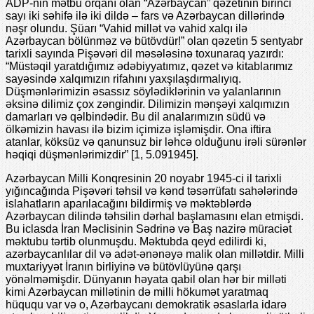
ADP-nin mətbu orqanı olan “Azərbaycan” qəzetinin birinci
sayı iki səhifə ilə iki dildə – fars və Azərbaycan dillərində
nəşr olundu. Şüarı “Vahid millət və vahid xalqı ilə
Azərbaycan bölünməz və bütövdür!” olan qəzetin 5 sentyabr
tarixli sayında Pişəvəri dil məsələsinə toxunaraq yazırdı:
“Müstəqil yaratdığımız ədəbiyyatımız, qəzet və kitablarımız
sayəsində xalqımızın rifahını yaxşılaşdırmalıyıq.
Düşmənlərimizin əsassız söylədiklərinin və yalanlarının
əksinə dilimiz çox zəngindir. Dilimizin mənşəyi xalqımızın
damarları və qəlbindədir. Bu dil analarımızın südü və
ölkəmizin havası ilə bizim içimizə işləmişdir. Ona iftira
atanlar, köksüz və qanunsuz bir ləhcə olduğunu irəli sürənlər
həqiqi düşmənlərimizdir” [1, 5.091945].
Azərbaycan Milli Konqresinin 20 noyabr 1945-ci il tarixli
yığıncağında Pişəvəri təhsil və kənd təsərrüfatı sahələrində
islahatların aparılacağını bildirmiş və məktəblərdə
Azərbaycan dilində təhsilin dərhal başlamasını elan etmişdi.
Bu iclasda İran Məclisinin Sədrinə və Baş nazirə müraciət
məktubu tərtib olunmuşdu. Məktubda qeyd edilirdi ki,
azərbaycanlılar dil və adət-ənənəyə malik olan millətdir. Milli
muxtariyyət İranın birliyinə və bütövlüyünə qarşı
yönəlməmişdir. Dünyanın həyata qabil olan hər bir milləti
kimi Azərbaycan millətinin də milli hökumət yaratmaq
hüququ var və o, Azərbaycanı demokratik əsaslarla idarə