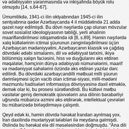
və ədəbiyyatın yaranmasında və inkişafında böyük rolu
olmuşdu [14, s.64-67].
Ümumilikdə, 1941-ci ilin oktyabrından 1945-ci ilin
sentyabrına qədər Azərbaycanda 4 il müddətində 21 adda
qəzet nəşr edilmişdi. Bu dövri nəşrlərdə çap olunan mövzular
sovet sosialist ideologiyasının təbliği, yerli əhalinin
maarifləndirilməsi istiqamətində idi [8, s.89]. Həmin nəşrlərdə
xalq kütlələrinin ictimai şüurunun zənginləşdirilməsi üçün
Azərbaycan mədəniyyətini, Azərbaycanın klassik və çağdaş
dövrdəki ədəbi simalarını, dil və ədəbiyyat tarixini, ikiyə
bölünmüş xalqın faciəsini, hiss və duyğularını əks etdirən
məqalələr, həmçinin dünya ədəbiyyatı nümunələrini, maarif
və mədəniyyət sahələrini özündə əks etdirən yazılar dərc
edilirdi. Bu dövrdəki azərbaycandilli mətbuat milli şüurun
dərinləşməsi üçün vacib olan ictimai-siyasi, milli-mədəni
məzmunlu hadisələri informasiya dövriyyəsinə daxil etməklə,
demək olar ki, bu prosesi sürətləndirdi. Bu kütləvi mətbu
vasitələr geniş demokratik qüvvələrin ana dilinin bərabərliyi
uğrunda mübarizə əzmini əks etdirərək, intellektual çevrələri
bu mübarizədə birləşdirməyə çalışırdı.
Qeyd edək ki, həmin dövrdə hərəkat İrandan ayrılmaq yox,
İran daxilində muxtariyyət tələbləri ilə meydana gəlmişdi.
Əslində bu hərəkat elə dil məsələsindən doğmuşdu. “Ana dili