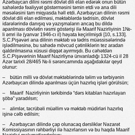
Azərbaycan dilini rəsmi dövlət dili elan edərək onun bütün
sahələrdə fəaliyyət göstərməsini təmin etdi və ana dili
məsələsini tam miqyasda həll etdi. Azərbaycan dilinin rəsmi
dövlət dili elan edilməsi, məktəblərdə tədrisin, dövlət
idarələrində danışıq və yazışmaların ancaq bu dildə
aparılması dövlətin rəsmi göstərişi ilə Maarif Nazirliyinin 1№-
li əmri ilə (yanvar 1946-cı il) həyata keçirilmişdi [10, s.133].
S.C.Pişəvəri ana dilinin məktəb və tədris müəssisələrində
işlədilməsinə, bu sahədə mövcud çətinliklərin tez aradan
qaldırılmasına xüsusi diqqət ayırmışdı. Bu cəhətdən
S.C.Pişəvərinin Maarif Nazirliynə ünvanladığı 1324-cü il 28
Azər tarixli 28/465 №-li sərəncamında aşağıdakılar qeyd
olunur:
– bütün milli və dövlət məktəblərində təlim və tərbiyənin
Azərbaycan dilində aparılması üçün hazırlıq işləri görülsün;
– Maarif Nazirliyinin tərkibində “dərs kitabları hazırlayan
şöbə” yaradılsın;
– alimlər, təcrübəli müəllim və məktəb müdirləri hazırlıq
işinə cəlb edilsin;
– Azərbaycan dilində çap olunacaq dərsliklər Nəzarət
Komissiyasının rəhbərliyi ilə hazırlansın və bu haqda Maarif