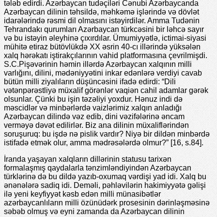
tələb edirdi. Azərbaycan tudəçiləri Cənubi Azərbaycanda
Azərbaycan dilinin təhsildə, məhkəmə işlərində və dövlət
idarələrində rəsmi dil olmasını istəyirdilər. Amma Tudənin
Tehrandakı qurumları Azərbaycan türkcəsini bir ləhcə sayır
və bu istəyin əleyhinə çıxırdılar. Ümumiyyətlə, ictimai-siyasi
mühitə etiraz bütövlükdə XX əsrin 40-cı illərində yüksələn
xalq hərəkatı iştirakçılarının vahid platformasına çevrilmişdi.
S.C.Pişəvərinin həmin illərdə Azərbaycan xalqının milli
varlığını, dilini, mədəniyyətini inkar edənlərə verdiyi cavab
bütün milli ziyalıların düşüncəsini ifadə edirdi: “Dili
vətənpərəstliyə müxalif görənlər vaqiən cahil adamlar gərək
olsunlar. Çünki bu işin təzəliyi yoxdur. Hənuz indi də
məscidlər və minbərlərdə vaizlərimiz xalqın anladığı
Azərbaycan dilində vəz edib, dini vəzifələrinə əncam
verməyə dəvət edilirlər. Biz ana dilinin müxaliflərindən
soruşuruq: bu işdə nə pislik vardır? Niyə bir dildən minbərdə
istifadə etmək olur, amma mədrəsələrdə olmur?” [16, s.84].
İranda yaşayan xalqların dillərinin statusu tarixən
formalaşmış qaydalarla tənzimləndiyindən Azərbaycan
türklərinə də bu dildə yazıb-oxumaq vərdişi yad idi. Xalq bu
ənənələrə sadiq idi. Deməli, pəhləvilərin hakimiyyətə gəlişi
ilə yeni keyfiyyət kəsb edən milli münasibətlər
azərbaycanlıların milli özünüdərk prosesinin dərinləşməsinə
səbəb olmuş və eyni zamanda da Azərbaycan dilinin