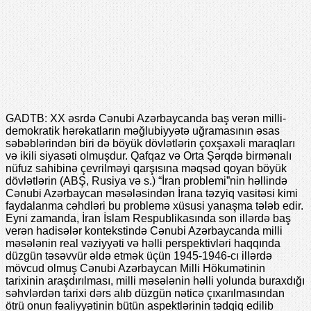
GADTB: XX əsrdə Cənubi Azərbaycanda baş verən milli-
demokratik hərəkatların məğlubiyyətə uğramasının əsas
səbəblərindən biri də böyük dövlətlərin çoxşaxəli maraqları
və ikili siyasəti olmuşdur. Qafqaz və Orta Şərqdə birmənalı
nüfuz sahibinə çevrilməyi qarşısına məqsəd qoyan böyük
dövlətlərin (ABŞ, Rusiya və s.) “İran problemi”nin həllində
Cənubi Azərbaycan məsələsindən İrana təzyiq vasitəsi kimi
faydalanma cəhdləri bu problemə xüsusi yanaşma tələb edir.
Eyni zamanda, İran İslam Respublikasında son illərdə baş
verən hadisələr kontekstində Cənubi Azərbaycanda milli
məsələnin real vəziyyəti və həlli perspektivləri haqqında
düzgün təsəvvür əldə etmək üçün 1945-1946-cı illərdə
mövcud olmuş Cənubi Azərbaycan Milli Hökumətinin
tarixinin araşdırılması, milli məsələnin həlli yolunda buraxdığı
səhvlərdən tarixi dərs alıb düzgün nəticə çıxarılmasından
ötrü onun fəaliyyətinin bütün aspektlərinin tədqiq edilib