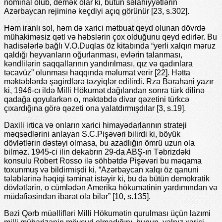
nominal olub, demək olar ki, bütün səlahiyyətlərin
Azərbaycan rejiminə keçdiyi açıq görünür [23, s.302].
Həm iranlı sol, həm də xarici mətbuat qeyd olunan dövrdə
mühakiməsiz qətl və həbslərin çox olduğunu qeyd edirlər. Bu
hadisələrlə bağlı V.O.Duqlas öz kitabında “yerli xalqın məruz
qaldığı heyvanların oğurlanması, evlərin talanması,
kəndlilərin saqqallarının yandırılması, qız və qadınlara
təcavüz” olunması haqqında məlumat verir [22]. Hətta
məktəblərdə şagirdlərə təzyiqlər edilirdi. Rza Bərahani yazır
ki, 1946-cı ildə Milli Hökumət dağılandan sonra türk dilinə
qadağa qoyularkən o, məktəbdə divar qəzetini türkcə
çıxardığına görə qəzeti ona yalatdırmışdılar [3, s.19].
Daxili irtica və onların xarici himayədarlarının strateji
məqsədlərini anlayan S.C.Pişəvəri bilirdi ki, böyük
dövlətlərin dəstəyi olmasa, bu azadlığın ömrü uzun ola
bilməz. 1945-ci ilin dekabrın 29-da ABŞ-ın Təbrizdəki
konsulu Robert Rosso ilə söhbətdə Pişəvəri bu məqama
toxunmuş və bildirmişdi ki, “Azərbaycan xalqı öz qanuni
tələblərinə həqiqi təminat istəyir ki, bu da bütün demokratik
dövlətlərin, o cümlədən Amerika hökumətinin yardımından və
müdafiəsindən ibarət ola bilər” [10, s.135].
Bəzi Qərb müəllifləri Milli Hökumətin qurulması üçün lazımi