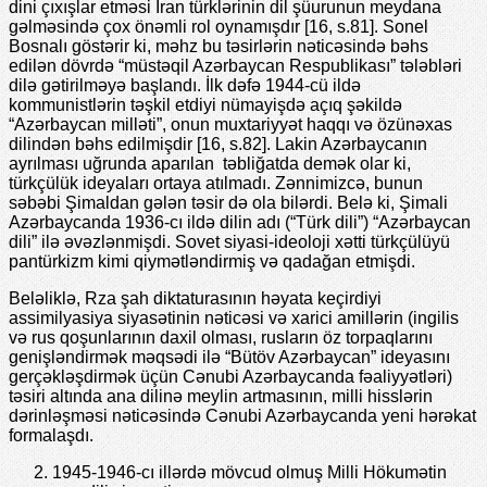
dini çıxışlar etməsi İran türklərinin dil şüurunun meydana
gəlməsində çox önəmli rol oynamışdır [16, s.81]. Sonel
Bosnalı göstərir ki, məhz bu təsirlərin nəticəsində bəhs
edilən dövrdə “müstəqil Azərbaycan Respublikası” tələbləri
dilə gətirilməyə başlandı. İlk dəfə 1944-cü ildə
kommunistlərin təşkil etdiyi nümayişdə açıq şəkildə
“Azərbaycan milləti”, onun muxtariyyət haqqı və özünəxas
dilindən bəhs edilmişdir [16, s.82]. Lakin Azərbaycanın
ayrılması uğrunda aparılan təbliğatda demək olar ki,
türkçülük ideyaları ortaya atılmadı. Zənnimizcə, bunun
səbəbi Şimaldan gələn təsir də ola bilərdi. Belə ki, Şimali
Azərbaycanda 1936-cı ildə dilin adı (“Türk dili”) “Azərbaycan
dili” ilə əvəzlənmişdi. Sovet siyasi-ideoloji xətti türkçülüyü
pantürkizm kimi qiymətləndirmiş və qadağan etmişdi.
Beləliklə, Rza şah diktaturasının həyata keçirdiyi
assimilyasiya siyasətinin nəticəsi və xarici amillərin (ingilis
və rus qoşunlarının daxil olması, rusların öz torpaqlarını
genişləndirmək məqsədi ilə “Bütöv Azərbaycan” ideyasını
gerçəkləşdirmək üçün Cənubi Azərbaycanda fəaliyyətləri)
təsiri altında ana dilinə meylin artmasının, milli hisslərin
dərinləşməsi nəticəsində Cənubi Azərbaycanda yeni hərəkat
formalaşdı.
1945-1946-cı illərdə mövcud olmuş Milli Hökumətin