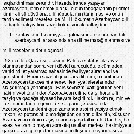
işıqlandırılması zəruridir. Hazırda İranda yaşayan
azərbaycanlıların demək olar ki, bütün təbəqələrinin prioritet
kimi irəli sürdüyü ana dili hüquqlarının tanınması və onun
təmin edilməsi məsələsi də Milli Hökumətin Azərbaycan dili
ilə bağlı fəaliyyətinin araşdırılmasını aktuallaşdırır.
Pəhləvilərin hakimiyyətə gəlməsindən sonra İrandakı
azərbaycanlılar arasında ana dilinə marağın artması və
milli məsələnin dərinləşməsi
1925-ci ildə Qacar sülaləsinin Pəhləvi sülaləsi ilə əvəz
olunmasından sonra yeni dövlət quruculuğu, o cümlədən
vahid millət yaratmaq sahəsində fəaliyyət sürətləndi və
genişləndi. Həmin siyasət qeyri-fars dillərini, o cümlədən
Azərbaycan türkcəsini ənənəvi fəaliyyət sferalarından
sıxışdırmağa yönəlmişdi. Fars şovnizmi xətti götürən yeni
hakimiyyət tərəfindən Azərbaycan dilinə qarşı hərtərəfli
təzyiq və qadağa siyasəti həyata keçirilirdi. Hakim rejimin və
fars məmurlarının qeyri-fars xalqlarını, xüsusən də
Azərbaycan türklərini qısa zamanda assimilyasiya etmək
imkanı və potensialı olmadığından onların dillərinin, xüsusən
Azərbaycan dilinin daşıyıcılarına qarşı tətbiq etdikləri heç bir
əsası və izahı olmayan zorakılıq üsulları mərkəzi hakimiyyətə
qarşı narazılığın güclənməsinə, milli şüurun oyanması və