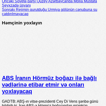
Öncəki
Sovetə qarşı Quzey Azərbaycanda Molla Mustafa
Şeyxzadə üsyanı
Sonrakı
Rejimin qurutduğu Urmiya gölünün cənubuna su
çatdırılmayacaq
Həmçinin yoxlayın
ABŞ İranın Hörmüz boğazı ilə bağlı
vədlərinə etibar etmir və onları
yoxlayacaq
GADTB: ABŞ-ın vitse-prezidenti Cey Di Vens şənbə günü
bildirib ki, İran ABŞ-a Hörmüz boğazından mümkün …