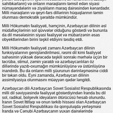
sahibkarların) və onların maraqlarını təmsil edən siyasi
nümayəndələrin və ziyalıların maraq dairəsindən kənardadır.
Milli maraqların və qeyri-fars dillərinin hüquqlarının təmin
olunması demokratik şəraitdə mümkündür.
Milli Hökumətin fəaliyyəti, həmçinin, Azərbaycan dilinin əsl
müdafiəçilərinin sol qüvvələr olduğunu göstərdi və bununla
da dil məsələsinin siyasi fəaliyyət və mübarizənin əsas
obyektlərindən birini təşkil etdiyini təsdiq etdi.
Milli Hökumətin fəaliyyəti zamanı Azərbaycan dilinin
funksiyalarının genişləndirilməsi, rəsmi dil kimi fəaliyyət
sahəsinin yüksək dərəcədə təşkili sonrakı mərhələ üçün bir
təcrübə, stimul, zəmin yaratdı və azərbaycanlıları öz
dillərində yazıb-oxumağın mümkünlüyünə və üstünlüyünə
inandırdı. Bu da onların milli şüurunun dərinləşməsinə ciddi
bir təkan oldu. Eyni zamanda, Azərbaycan dilinin
assimilyasiya olunmasını müəyyən qədər ləngitdi.
Azərbaycan dili Azərbaycan Sovet Sosialist Respublikasında
milli dil səviyyəsində fəaliyyət göstərdiyindən İranda bu dil
sol, radikal, bolşevik ideyaların ötürücüsü hesab olunurdu.
İranın Sovet İttifaqı və onun tərkib hissəsi olan Azərbaycan
Sovet Sosialist Respublikası ilə qonşuluqda yerləşməsi
İranda və Cənubi Azərbaycanın yuxarı dairələrində