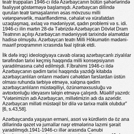
teatr truppaları 1946-cı ildə Azərbaycanın bütün şəhərlərində
fəaliyyət göstərməyə başlamışdı. Azərbaycan dillində
qurulan teatr tamaşalarının əsas mövzusu milli
vətənpərvərlik, maarifləndirmə, cəhalət və xürafatdan
uzaqlaşmaq, əxlaq və mədəniyyət, qadın problemi və s. idi.
1946-cı ilin martın 28-də Təbrizdə Azərbaycan Dövlət Dram
Teatrının açılışı Azərbaycan mədəniyyəti tarixində əlamətdar
hadisə olmuşdu. Azərbaycan teatrı Milli Hökumətin mədəni-
maarif proqramının icrasında fəal iştirak etdi.
İlk dəfə irqçi ideologiyaya cavab olaraq azərbaycanlı ziyalılar
tərəfindən tarixi keçmiş haqqında milli konsepsiyanın
yaradılmasına cəhd edilmişdi. F.İbrahimi 1946-cı ildə
Azərbaycanın qədim tarixi haqqında yazdığı kitabda
azərbaycanlıları onların mədəni cəhətdən farslardan üstün
olması ruhunda tərbiyə etməyə, xalqına qədim
azərbaycanlıların müstəqilliyi, özünəməxsusluğu və
avtoxtonluğu ideyasını təlqin etməyə çalışırdı. Müəllif yazırdı:
“Vətənimizin adı Azərbaycan, millətimizin adı da azəridir.
Azərbaycan milləti müstəqil bir dilə və tarixə malik olubdur”
[6, s.43,58].
Azərbaycanda yaşayan erməni, asori və kürdlərin də öz ana
dillərində qəzet və jurnallar nəşr etmələrinə lazımi şərait
yaradılmışdı.1941-1946-cı illər arasında Cənubi