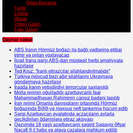
Ortaq Bəyanat
Təhlil
Linklər
Əlaqə
Video Galeri
Foto Galeri
Qaynar xəbər
ABŞ İranın Hörmüz boğazı ilə bağlı vədlərinə etibar
etmir və onları yoxlayacaq
İsrail İrana qarşı ABŞ-dan müstəqil hərbi əməliyyata
hazırlaşır
Ted Kruz: “İranlı etirazçılar silahlandırılmalıdır”
Türkiyə mövcud bəzi ağır silahlarını Ukraynaya
göndərməyə hazırlaşır
İraqda İranın yetişdirdiyi terrorçular saxlanıldı
Molla rejimin oğurladığı azərbaycanlı fəal
Məhəmmədhəsən Rəhiminin cansız bədəni tapılıb
İran rejimi Omanla danışıqların ortasında Hörmüz
boğazında BƏƏ-yə məxsus neft tankerinə hücum edib
Şərqi Azərbaycan əyalətində əczaçıların aylarla
gecikdirilən ödənişlərə etiraz aksiyası
Qəzvində 18 yaşlı azərbaycanlı şagird Şəqayiq Əfşar
Nəcəfi 9 il həbs və əlavə cəzalara məhkum edilib