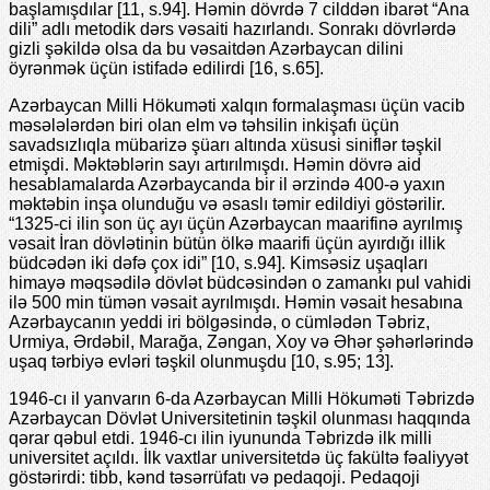
başlamışdılar [11, s.94]. Həmin dövrdə 7 cilddən ibarət “Ana
dili” adlı metodik dərs vəsaiti hazırlandı. Sonrakı dövrlərdə
gizli şəkildə olsa da bu vəsaitdən Azərbaycan dilini
öyrənmək üçün istifadə edilirdi [16, s.65].
Azərbaycan Milli Hökuməti xalqın formalaşması üçün vacib
məsələlərdən biri olan elm və təhsilin inkişafı üçün
savadsızlıqla mübarizə şüarı altında xüsusi siniflər təşkil
etmişdi. Məktəblərin sayı artırılmışdı. Həmin dövrə aid
hesablamalarda Azərbaycanda bir il ərzində 400-ə yaxın
məktəbin inşa olunduğu və əsaslı təmir edildiyi göstərilir.
“1325-ci ilin son üç ayı üçün Azərbaycan maarifinə ayrılmış
vəsait İran dövlətinin bütün ölkə maarifi üçün ayırdığı illik
büdcədən iki dəfə çox idi” [10, s.94]. Kimsəsiz uşaqları
himayə məqsədilə dövlət büdcəsindən o zamankı pul vahidi
ilə 500 min tümən vəsait ayrılmışdı. Həmin vəsait hesabına
Azərbaycanın yeddi iri bölgəsində, o cümlədən Təbriz,
Urmiya, Ərdəbil, Marağa, Zəngan, Xoy və Əhər şəhərlərində
uşaq tərbiyə evləri təşkil olunmuşdu [10, s.95; 13].
1946-cı il yanvarın 6-da Azərbaycan Milli Hökuməti Təbrizdə
Azərbaycan Dövlət Universitetinin təşkil olunması haqqında
qərar qəbul etdi. 1946-cı ilin iyununda Təbrizdə ilk milli
universitet açıldı. İlk vaxtlar universitetdə üç fakültə fəaliyyət
göstərirdi: tibb, kənd təsərrüfatı və pedaqoji. Pedaqoji