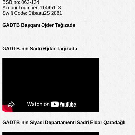
BSB no: 062-124
Account number: 11445113
Swift Code: Ctbaau2S 2861
GADTB Başqanı Əjdər Tağızadə
GADTB-nin Sədri Əjdər Tağızadə
GADTB-nin Siyasi Departamenti Sədri Eldar Qaradağlı