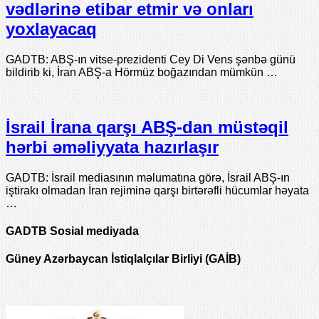
vədlərinə etibar etmir və onları
yoxlayacaq
GADTB: ABŞ-ın vitse-prezidenti Cey Di Vens şənbə günü
bildirib ki, İran ABŞ-a Hörmüz boğazından mümkün …
İsrail İrana qarşı ABŞ-dan müstəqil
hərbi əməliyyata hazırlaşır
GADTB: İsrail mediasının məlumatına görə, İsrail ABŞ-ın
iştirakı olmadan İran rejiminə qarşı birtərəfli hücumlar həyata
…
GADTB Sosial mediyada
Güney Azərbaycan İstiqlalçılar Birliyi (GAİB)