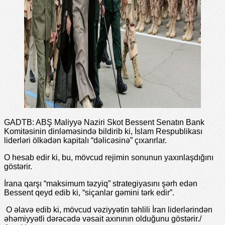
GADTB: ABŞ Maliyyə Naziri Skot Bessent Senatın Bank
Komitəsinin dinləməsində bildirib ki, İslam Respublikası
liderləri ölkədən kapitalı “dəlicəsinə” çıxarırlar.
O hesab edir ki, bu, mövcud rejimin sonunun yaxınlaşdığını
göstərir.
İrana qarşı “maksimum təzyiq” strategiyasını şərh edən
Bessent qeyd edib ki, “siçanlar gəmini tərk edir”.
O əlavə edib ki, mövcud vəziyyətin təhlili İran liderlərindən
əhəmiyyətli dərəcədə vəsait axınının olduğunu göstərir./