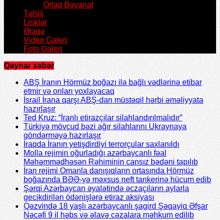
Ortaq Bəyanat
Təhlil
Linklər
Əlaqə
Video Galeri
Foto Galeri
Qaynar xəbər
ABŞ İranın Hörmüz boğazı ilə bağlı vədlərinə etibar
etmir və onları yoxlayacaq
İsrail İrana qarşı ABŞ-dan müstəqil hərbi əməliyyata
hazırlaşır
Ted Kruz: “İranlı etirazçılar silahlandırılmalıdır”
Türkiyə mövcud bəzi ağır silahlarını Ukraynaya
göndərməyə hazırlaşır
İraqda İranın yetişdirdiyi terrorçular saxlanıldı
Molla rejimin oğurladığı azərbaycanlı fəal
Məhəmmədhəsən Rəhiminin cansız bədəni tapılıb
İran rejimi Omanla danışıqların ortasında Hörmüz
boğazında BƏƏ-yə məxsus neft tankerinə hücum edib
Şərqi Azərbaycan əyalətində əczaçıların aylarla
gecikdirilən ödənişlərə etiraz aksiyası
Qəzvində 18 yaşlı azərbaycanlı şagird Şəqayiq Əfşar
Nəcəfi 9 il həbs və əlavə cəzalara məhkum edilib