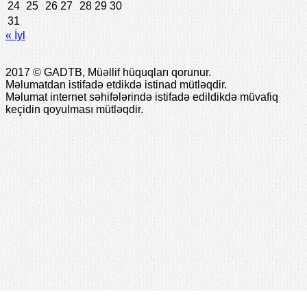
24
25
26
27
28
29
30
31
« İyl
2017 © GADTB, Müəllif hüquqları qorunur.
Məlumatdan istifadə etdikdə istinad mütləqdir.
Məlumat internet səhifələrində istifadə edildikdə müvafiq
keçidin qoyulması mütləqdir.