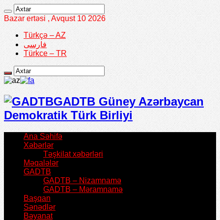
Bazar ertəsi , Avqust 10 2026
Türkçə – AZ
فارسی
Türkce – TR
GADTB Güney Azərbaycan
Demokratik Türk Birliyi
Ana Səhifə
Xəbərlər
Təşkilat xəbərləri
Məqalələr
GADTB
GADTB – Nizamnamə
GADTB – Məramnamə
Başqan
Sənədlər
Bəyanat