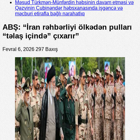
Məsud Türkmən-Münfərdin həbsinin davam etməsi və
Qəzvinin Çubinəndər həbsxanasında işgəncə və
məcburi etirafla bağlı narahatlıq
ABŞ: “İran rəhbərliyi ölkədən pulları
“təlaş içində” çıxarır”
Fevral 6, 2026
297 Baxış