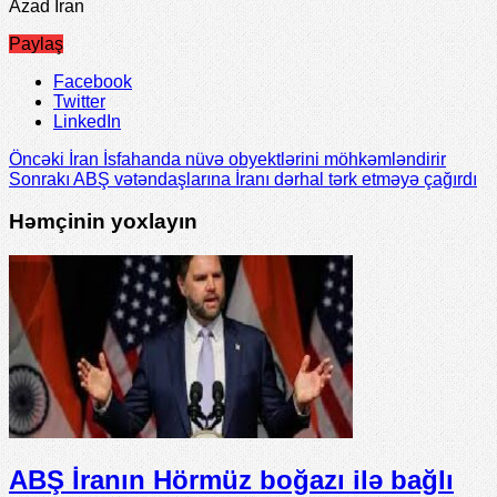
Azad Iran
Paylaş
Facebook
Twitter
LinkedIn
Öncəki
İran İsfahanda nüvə obyektlərini möhkəmləndirir
Sonrakı
ABŞ vətəndaşlarına İranı dərhal tərk etməyə çağırdı
Həmçinin yoxlayın
ABŞ İranın Hörmüz boğazı ilə bağlı