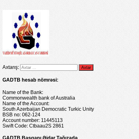
Axtarış:
GADTB hesab nömrəsi:
Name of the Bank:
Commonwealth bank of Australia
Name of the Account:
South Azerbaijan Democratic Turkic Unity
BSB no: 062-124
Account number: 11445113
Swift Code: Ctbaau2S 2861
GADTB Başqanı Əjdər Tağızadə