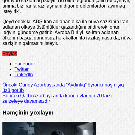
qoruyub saxlamaq istəyir. Bu ölkə regionda çətin rol oynayır,
amma biz İranla razılaşmanı digər problemlərdən ayırmaq
istəyirik”.
Qeyd edək ki, ABŞ İran adlanan ölkə ilə nüvə sazişinin İran
adlanan ölkəyə üstünlüklər qazandığını bildirərək, onun
ləğvini gündəmə gətirib. Avropa Birliyi isə İran adlanan
ölkənin başqa qanunsuz hərəkətləri ilə razılaşmasa da, nüvə
sazişinin qalmasını istəyir.
Paylaş
Facebook
Twitter
LinkedIn
Öncəki
Güney Azərbaycanda “Aydınlıq” öyrənci nəşri işıq
üzü görüb
Sonrakı
Qərbi Azərbaycanda kənd evlərinin 70 faizi
zəlzələyə davamsızdır
Həmçinin yoxlayın