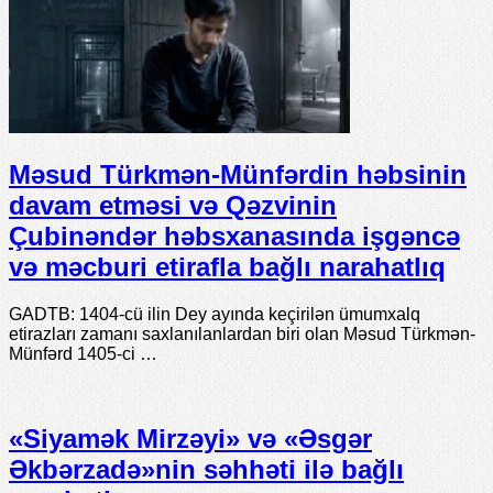
Məsud Türkmən-Münfərdin həbsinin
davam etməsi və Qəzvinin
Çubinəndər həbsxanasında işgəncə
və məcburi etirafla bağlı narahatlıq
GADTB: 1404-cü ilin Dey ayında keçirilən ümumxalq
etirazları zamanı saxlanılanlardan biri olan Məsud Türkmən-
Münfərd 1405-ci …
«Siyamək Mirzəyi» və «Əsgər
Əkbərzadə»nin səhhəti ilə bağlı