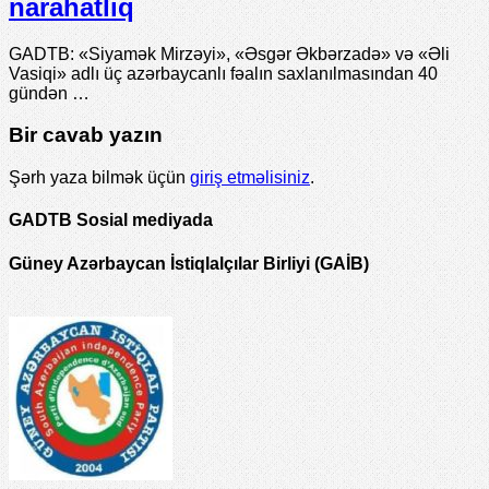
narahatlıq
GADTB: «Siyamək Mirzəyi», «Əsgər Əkbərzadə» və «Əli
Vasiqi» adlı üç azərbaycanlı fəalın saxlanılmasından 40
gündən …
Bir cavab yazın
Şərh yaza bilmək üçün
giriş etməlisiniz
.
GADTB Sosial mediyada
Güney Azərbaycan İstiqlalçılar Birliyi (GAİB)