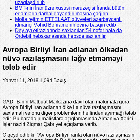
uzaqlaşdırılıb
BMT-nin İran üzrə xüsusi məruzəçisi İranda bütün
edamların dərhal dayandırılmasına çağırıb
Molla rejimin ETTELAAT qüvvələri azərbaycanlı
idmançı Vəhid Bəhramənin evinə basqın edib
Dey ayı etirazlarında saxlanılan 54 nəfər hələ də
Ərdəbil həbsxanasında həbsdə saxlanılır
Avropa Birliyi İran adlanan ölkədən
nüvə razılaşmasını ləğv etməməyi
tələb edir
Yanvar 11, 2018
1,094 Baxış
GADTB-nin Mətbuat Mərkəzinə daxil olan məlumata görə,
Avropa Birliyi İran adlanan ölkə ilə nüvə razılaşmasını
saxlamalı və onu digər problemlərin həllindən ayırmağı tələb
edir. Bu barədə jurnalistlərə açıqlamasında Almaniya Xarici
İşlər naziri Ziqmar Qabriyel açıqlama verib.
O qeyd edib ki, “Avropa Birliyi İranla olan nüvə razılaşmasını