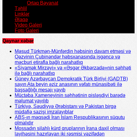
Ortaq Bəyanat
Təhlil
Linklər
Əlaqə
Video Galeri
Foto Galeri
Qaynar xəbər
Məsud Türkmən-Münfərdin həbsinin davam etməsi və
Qəzvinin Çubinəndər həbsxanasında işgəncə və
məcburi etirafla bağlı narahatlıq
«Siyamək Mirzəyi» və «Əsgər Əkbərzadə»nin səhhəti
ilə bağlı narahatlıq
Güney Azərbaycan Demokratik Türk Birliyi (GADTB)
sayın Ata beyin əziz anasının vəfatı münasibəti ilə
başsağlığı mesajı yayıb
Müctəba Xameneyinin səhhətinin pisləşdiyi barədə
məlumat yayılıb
Türkiyə, Səudiyyə Ərəbistanı və Pakistan birgə
müdafiə sazişi imzalayıblar
ABŞ-ın məqsədi İran İslam Respublikasının süqutu
olmalıdır
Mossadın silahlı kürd qruplarının İrana daxil olması
layihəsini hazırlayan iki rəsmisi vəzifədən