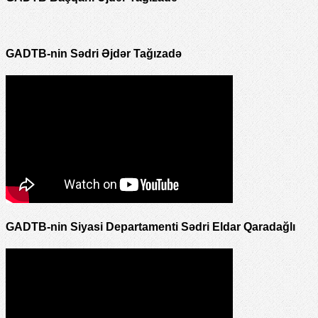
GADTB-nin Sədri Əjdər Tağızadə
GADTB-nin Siyasi Departamenti Sədri Eldar Qaradağlı