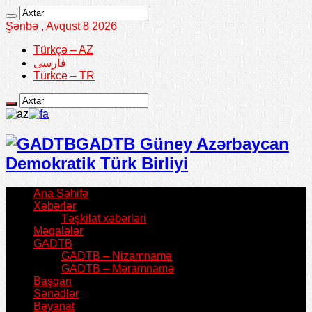
Şənbə , Avqust 8 2026
Türkçə – AZ
فارسی
Türkce – TR
GADTB Güney Azərbaycan
Demokratik Türk Birliyi
Ana Səhifə
Xəbərlər
Təşkilat xəbərləri
Məqalələr
GADTB
GADTB – Nizamnamə
GADTB – Məramnamə
Başqan
Sənədlər
Bəyanat