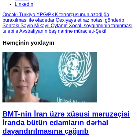
LinkedIn
Öncəki
Türkiyə YPG/PKK terrorçusunun azadlığa
buraxılması ilə əlaqədar Çexiyaya etiraz notası göndərib
Sonrakı
Sayın Mikayıl Oytanın Xocalı soyqırımının tanınması
tələbilə Avstraliyanın baş nairinə müraciəti-Şəkil
Həmçinin yoxlayın
BMT-nin İran üzrə xüsusi məruzəçisi
İranda bütün edamların dərhal
dayandırılmasına çağırıb