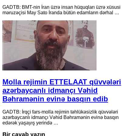
GADTB: BMT-nin İran üzrə insan hüquqları üzrə xüsusi
məruzəçisi May Sato İranda bütün edamların dərhal …
Molla rejimin ETTELAAT qüvvələri
azərbaycanlı idmançı Vəhid
Bəhramənin evinə basqın edib
GADTB: İrqçi fars-molla rejimin təhlükəsizlik qüvvələri
azərbaycanlı idmançı Vəhid Bəhramənin evinə basqın
edərək yaşayış yerində …
Bir cavab yazın