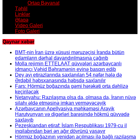
Ortaq Bəyanat
Təhlil
Linklər
Əlaqə
Video Galeri
Foto Galeri
Qaynar xəbər
BMT-nin İran üzrə xüsusi məruzəçisi İranda bütün
edamların dərhal dayandırılmasına çağırıb
Molla rejimin ETTELAAT qüvvələri azərbaycanlı
idmançı Vəhid Bəhramənin evinə basqın edib
Dey ayı etirazlarında saxlanılan 54 nəfər hələ də
Ərdəbil həbsxanasında həbsdə saxlanılır
Fars: Hörmüz boğazında gəmi hərəkəti orta dəhlizə
keçiriləcək
Netanyahu: Razılaşma olsa da, olmasa da, İranın nüvə
silahı əldə etməsinə imkan verməyəcəyik
Azərbaycanın Apellyasiya məhkəməsi Arayik
Harutyunyan və digərləri barəsində hökmü qüvvədə
saxlayıb
Pezeşkiandan etiraf: İslam Respublikası 1979-cu il
inqilabından bəri ən ağır dövrünü yaşayır
Hörmüz boğazının yenidən açılması ilə bağlı razılaşma