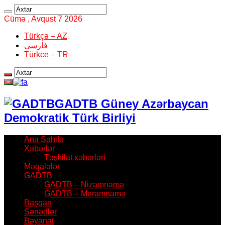
Cümə , Avqust 7 2026
Türkçə – AZ
فارسی
Türkce – TR
GADTB Güney Azərbaycan
Demokratik Türk Birliyi
Ana Səhifə
Xəbərlər
Təşkilat xəbərləri
Məqalələr
GADTB
GADTB – Nizamnamə
GADTB – Məramnamə
Başqan
Sənədlər
Bəyanat