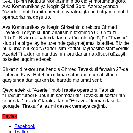
GADTB-nin Mətbuat Mərkəzinin əldə etdiyi məlumata görə,
Ava Kommunikasiya Negin Şirkəti Şərqi Azərbaycanda
“Azərtel” mobil rabitə brendini yaratmaqla bu bölgənin mobil
operatorlarına qoşulub.
Ava Kommunikasiya Negin Şirkətinin direktoru Əhməd
Təvəkküli deyib ki, İran əhalisinin təxminən 60-65 faizi
türkdür. Bizim də səhmdarlarımız türk olduğu üçün “Tirəxtur”
klubu ilə birgə layihə üzərində çalışmağımızı istədilər. Biz də
bu klubla birlikdə “Azərtel” sim-kartları layihəsinə start verdik.
Azərtel Tirəxtur komandasının tərəfdarlarına xüsusi güzəştli
paketlər təqdim edəcək.
Şirkətin direktoru mühəndis Əhməd Təvəkküli fevralın 27-də
Təbrizin Kaya Hotelinin ictimai salonunda jurnalistlərin
qarşısında danışarkən bu barədə məlumat verib.
Qeyd edək ki, “Azərtel” mobil rabitə operatoru Təbrizin
“Tirəxtur” futbol klubunun səhmdarıdır. Təvəkküli sözlərinin
sonunda “Tirəxtur” tərəfdarlarını “Əlcəzirə” komandası ilə
görüşdə “Tirəxtur”a lazımi dəstək verməyə çağırıb.
Paylaş
Facebook
Twitter