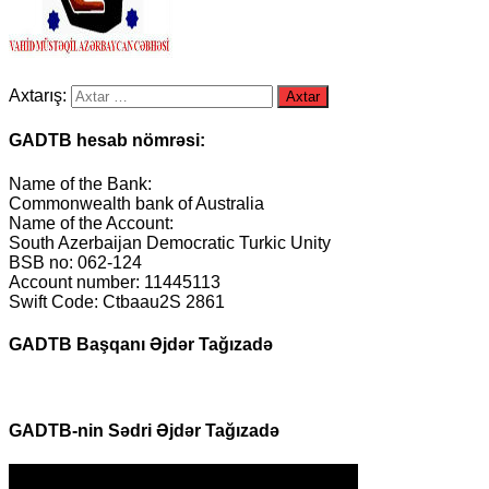
Axtarış:
GADTB hesab nömrəsi:
Name of the Bank:
Commonwealth bank of Australia
Name of the Account:
South Azerbaijan Democratic Turkic Unity
BSB no: 062-124
Account number: 11445113
Swift Code: Ctbaau2S 2861
GADTB Başqanı Əjdər Tağızadə
GADTB-nin Sədri Əjdər Tağızadə