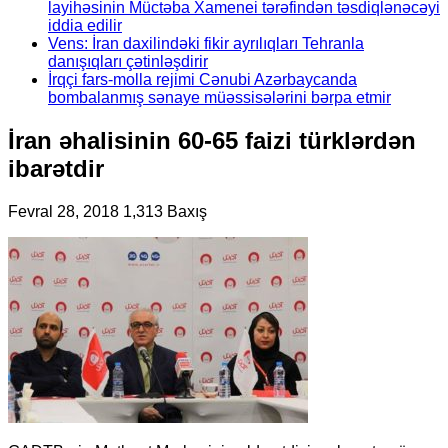
layihəsinin Müctəba Xamenei tərəfindən təsdiqlənəcəyi
iddia edilir
Vens: İran daxilindəki fikir ayrılıqları Tehranla
danışıqları çətinləşdirir
İrqçi fars-molla rejimi Cənubi Azərbaycanda
bombalanmış sənaye müəssisələrini bərpa etmir
İran əhalisinin 60-65 faizi türklərdən
ibarətdir
Fevral 28, 2018
1,313 Baxış