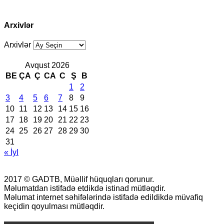
Arxivlər
Arxivlər
Avqust 2026
BE
ÇA
Ç
CA
C
Ş
B
1
2
3
4
5
6
7
8
9
10
11
12
13
14
15
16
17
18
19
20
21
22
23
24
25
26
27
28
29
30
31
« İyl
2017 © GADTB, Müəllif hüquqları qorunur.
Məlumatdan istifadə etdikdə istinad mütləqdir.
Məlumat internet səhifələrində istifadə edildikdə müvafiq
keçidin qoyulması mütləqdir.