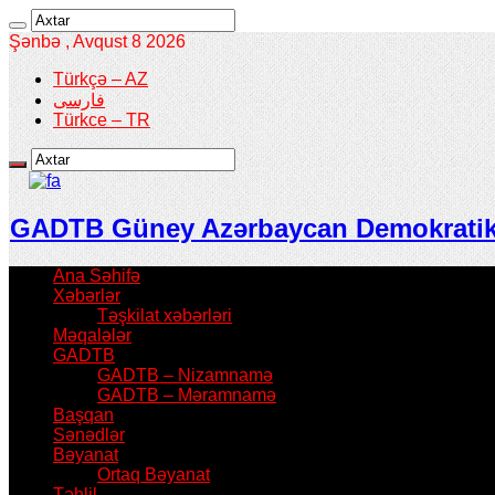
Şənbə , Avqust 8 2026
Türkçə – AZ
فارسی
Türkce – TR
GADTB Güney Azərbaycan Demokratik T
Ana Səhifə
Xəbərlər
Təşkilat xəbərləri
Məqalələr
GADTB
GADTB – Nizamnamə
GADTB – Məramnamə
Başqan
Sənədlər
Bəyanat
Ortaq Bəyanat
Təhlil