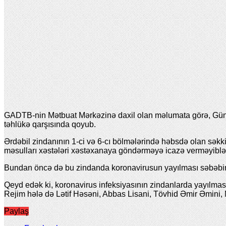
GADTB-nin Mətbuat Mərkəzinə daxil olan məlumata görə, Güney
təhlükə qarşısında qoyub.
Ərdəbil zindanının 1-ci və 6-cı bölmələrində həbsdə olan səkkiz
məsulları xəstələri xəstəxanaya göndərməyə icazə verməyiblər
Bundan öncə də bu zindanda koronavirusun yayılması səbəbin
Qeyd edək ki, koronavirus infeksiyasının zindanlarda yayılma
Rejim hələ də Lətif Həsəni, Abbas Lisani, Tövhid Əmir Əm
Paylaş