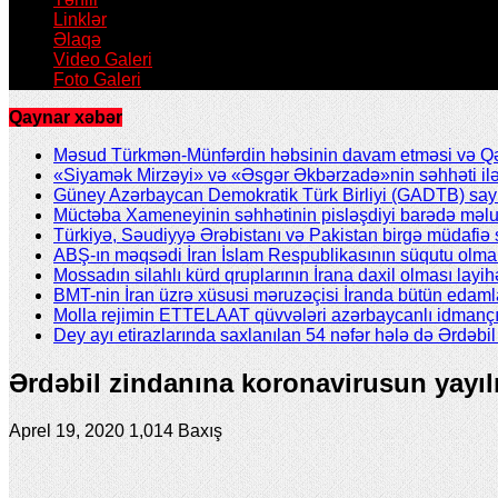
Linklər
Əlaqə
Video Galeri
Foto Galeri
Qaynar xəbər
Məsud Türkmən-Münfərdin həbsinin davam etməsi və Qəzv
«Siyamək Mirzəyi» və «Əsgər Əkbərzadə»nin səhhəti ilə 
Güney Azərbaycan Demokratik Türk Birliyi (GADTB) sayın 
Müctəba Xameneyinin səhhətinin pisləşdiyi barədə məlu
Türkiyə, Səudiyyə Ərəbistanı və Pakistan birgə müdafiə s
ABŞ-ın məqsədi İran İslam Respublikasının süqutu olmal
Mossadın silahlı kürd qruplarının İrana daxil olması layih
BMT-nin İran üzrə xüsusi məruzəçisi İranda bütün edamla
Molla rejimin ETTELAAT qüvvələri azərbaycanlı idmanç
Dey ayı etirazlarında saxlanılan 54 nəfər hələ də Ərdəb
Ərdəbil zindanına koronavirusun yayıl
Aprel 19, 2020
1,014 Baxış