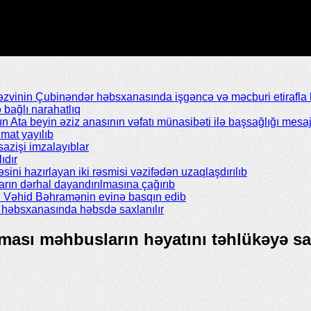
inin Çubinəndər həbsxanasında işgəncə və məcburi etirafla b
bağlı narahatlıq
Ata beyin əziz anasının vəfatı münasibəti ilə başsağlığı mesaj
mat yayılıb
azişi imzalayıblar
ıdır
əsini hazırlayan iki rəsmisi vəzifədən uzaqlaşdırılıb
rın dərhal dayandırılmasına çağırıb
ı Vəhid Bəhramənin evinə basqın edib
il həbsxanasında həbsdə saxlanılır
ması məhbusların həyatını təhlükəyə sa