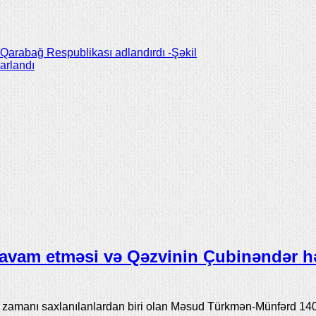
 Qarabağ Respublikası adlandırdı -Şəkil
arlandı
avam etməsi və Qəzvinin Çubinəndər h
ı zamanı saxlanılanlardan biri olan Məsud Türkmən-Münfərd 14