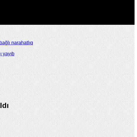
ağlı narahatlıq
ı yayıb
ldı