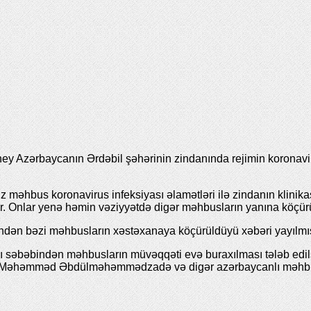
 Azərbaycanın Ərdəbil şəhərinin zindanında rejimin koronavir
 məhbus koronavirus infeksiyası əlamətləri ilə zindanın klinikas
. Onlar yenə həmin vəziyyətdə digər məhbusların yanına köçürü
dən bəzi məhbusların xəstəxanaya köçürüldüyü xəbəri yayılmı
sı səbəbindən məhbusların müvəqqəti evə buraxılması tələb edil
ini, Məhəmməd Əbdülməhəmmədzadə və digər azərbaycanlı məhbu