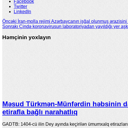
Facebook
Twitter
LinkedIn
Öncəki
İran-molla rejimi Azərbaycanın işğal olunmuş ərazisini
Sonrakı
Çində koronavirusun laboratoriyadan yayıldığı yer aşk
Həmçinin yoxlayın
Məsud Türkmən-Münfərdin həbsinin d
etirafla bağlı narahatlıq
GADTB: 1404-cü ilin Dey ayında keçirilən ümumxalq etirazlar