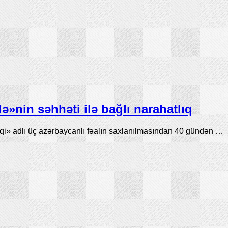
»nin səhhəti ilə bağlı narahatlıq
» adlı üç azərbaycanlı fəalın saxlanılmasından 40 gündən …