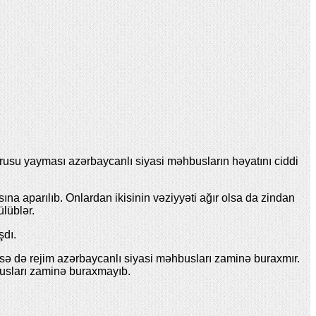
usu yayması azərbaycanlı siyasi məhbusların həyatını ciddi
ına aparılıb. Onlardan ikisinin vəziyyəti ağır olsa da zindan
lüblər.
şdı.
sə də rejim azərbaycanlı siyasi məhbusları zaminə buraxmır.
sları zaminə buraxmayıb.