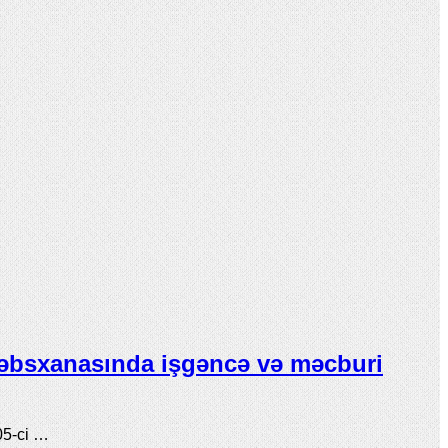
əbsxanasında işgəncə və məcburi
05-ci …