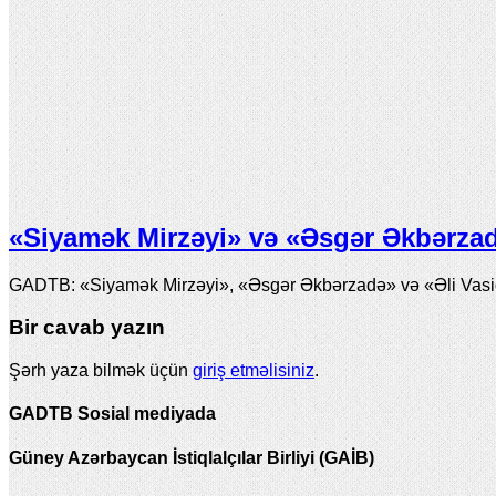
«Siyamək Mirzəyi» və «Əsgər Əkbərzadə
GADTB: «Siyamək Mirzəyi», «Əsgər Əkbərzadə» və «Əli Vasiqi
Bir cavab yazın
Şərh yaza bilmək üçün
giriş etməlisiniz
.
GADTB Sosial mediyada
Güney Azərbaycan İstiqlalçılar Birliyi (GAİB)