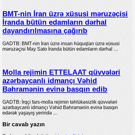
BMT-nin İran üzrə xüsusi məruzəçisi
İranda bütün edamların dərhal
dayandırılmasına çağırıb
GADTB: BMT-nin İran üzrə insan hüquqları üzrə xüsusi
məruzəçisi May Sato İranda bütün edamların dərhal …
Molla rejimin ETTELAAT qüvvələri
azərbaycanlı idmançı Vəhid
Bəhramənin evinə basqın edib
GADTB: İrqçi fars-molla rejimin təhlükəsizlik qüvvələri
azərbaycanlı idmançı Vəhid Bəhramənin evinə basqın
edərək yaşayış yerində …
Bir cavab yazın