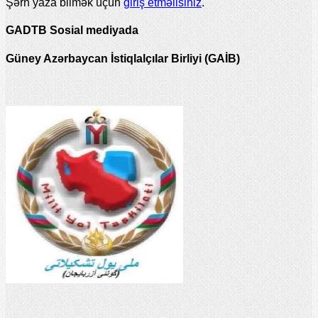
Şərh yaza bilmək üçün
giriş etməlisiniz
.
GADTB Sosial mediyada
Güney Azərbaycan İstiqlalçılar Birliyi (GAİB)