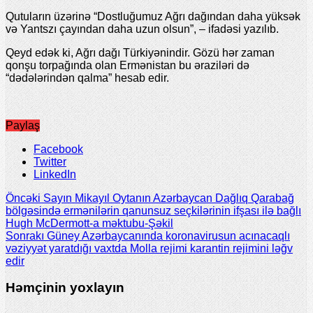
Qutuların üzərinə “Dostluğumuz Ağrı dağından daha yüksək
və Yantszı çayından daha uzun olsun”, – ifadəsi yazılıb.
Qeyd edək ki, Ağrı dağı Türkiyənindir. Gözü hər zaman
qonşu torpağında olan Ermənistan bu əraziləri də
“dədələrindən qalma” hesab edir.
Paylaş
Facebook
Twitter
LinkedIn
Öncəki
Sayın Mikayıl Oytanın Azərbaycan Dağlıq Qarabağ
bölgəsində ermənilərin qanunsuz seçkilərinin ifşası ilə bağlı
Hugh McDermott-a məktubu-Şəkil
Sonrakı
Güney Azərbaycanında koronavirusun acınacaqlı
vəziyyət yaratdığı vaxtda Molla rejimi karantin rejimini ləğv
edir
Həmçinin yoxlayın