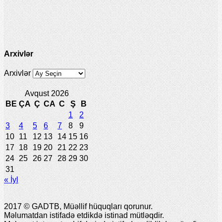
Arxivlər
Arxivlər
Avqust 2026
BE
ÇA
Ç
CA
C
Ş
B
1
2
3
4
5
6
7
8
9
10
11
12
13
14
15
16
17
18
19
20
21
22
23
24
25
26
27
28
29
30
31
« İyl
2017 © GADTB, Müəllif hüquqları qorunur.
Məlumatdan istifadə etdikdə istinad mütləqdir.