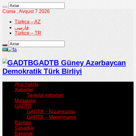
Cümə , Avqust 7 2026
Türkçə – AZ
فارسی
Türkce – TR
GADTB Güney Azərbaycan
Demokratik Türk Birliyi
Ana Səhifə
Xəbərlər
Təşkilat xəbərləri
Məqalələr
GADTB
GADTB – Nizamnamə
GADTB – Məramnamə
Başqan
Sənədlər
Bəyanat