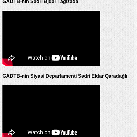
GADTB-nin Sədri Əjdər Tağızadə
GADTB-nin Siyasi Departamenti Sədri Eldar Qaradağlı