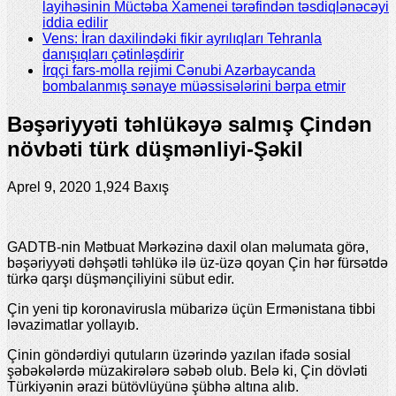
layihəsinin Müctəba Xamenei tərəfindən təsdiqlənəcəyi
iddia edilir
Vens: İran daxilindəki fikir ayrılıqları Tehranla
danışıqları çətinləşdirir
İrqçi fars-molla rejimi Cənubi Azərbaycanda
bombalanmış sənaye müəssisələrini bərpa etmir
Bəşəriyyəti təhlükəyə salmış Çindən
növbəti türk düşmənliyi-Şəkil
Aprel 9, 2020
1,924 Baxış
GADTB-nin Mətbuat Mərkəzinə daxil olan məlumata görə,
bəşəriyyəti dəhşətli təhlükə ilə üz-üzə qoyan Çin hər fürsətdə
türkə qarşı düşmənçiliyini sübut edir.
Çin yeni tip koronavirusla mübarizə üçün Ermənistana tibbi
ləvazimatlar yollayıb.
Çinin göndərdiyi qutuların üzərində yazılan ifadə sosial
şəbəkələrdə müzakirələrə səbəb olub. Belə ki, Çin dövləti
Türkiyənin ərazi bütövlüyünə şübhə altına alıb.