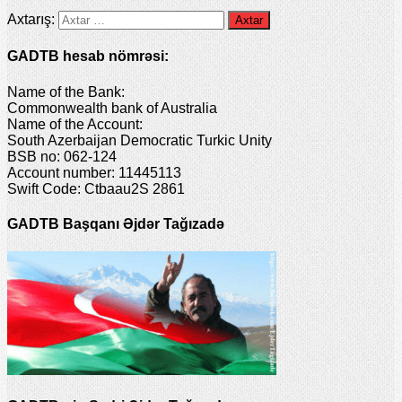
Axtarış:
GADTB hesab nömrəsi:
Name of the Bank:
Commonwealth bank of Australia
Name of the Account:
South Azerbaijan Democratic Turkic Unity
BSB no: 062-124
Account number: 11445113
Swift Code: Ctbaau2S 2861
GADTB Başqanı Əjdər Tağızadə