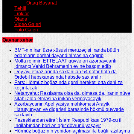
Ortaq Bəyanat
Təhlil
Linklər
Əlaqə
Video Galeri
Foto Galeri
Qaynar xəbər
BMT-nin İran üzrə xüsusi məruzəçisi İranda bütün
edamların dərhal dayandırılmasına çağırıb
Molla rejimin ETTELAAT qüvvələri azərbaycanlı
idmançı Vəhid Bəhramənin evinə basqın edib
Dey ayı etirazlarında saxlanılan 54 nəfər hələ də
Ərdəbil həbsxanasında həbsdə saxlanılır
Fars: Hörmüz boğazında gəmi hərəkəti orta dəhlizə
keçiriləcək
Netanyahu: Razılaşma olsa da, olmasa da, İranın nüvə
silahı əldə etməsinə imkan verməyəcəyik
Azərbaycanın Apellyasiya məhkəməsi Arayik
Harutyunyan və digərləri barəsində hökmü qüvvədə
saxlayıb
Pezeşkiandan etiraf: İslam Respublikası 1979-cu il
inqilabından bəri ən ağır dövrünü yaşayır
Hörmüz boğazının yenidən açılması ilə bağlı razılaşma