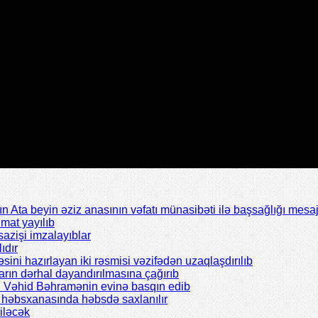
Ata beyin əziz anasının vəfatı münasibəti ilə başsağlığı mesaj
mat yayılıb
azişi imzalayıblar
ıdır
əsini hazırlayan iki rəsmisi vəzifədən uzaqlaşdırılıb
rın dərhal dayandırılmasına çağırıb
ı Vəhid Bəhramənin evinə basqın edib
il həbsxanasında həbsdə saxlanılır
iləcək