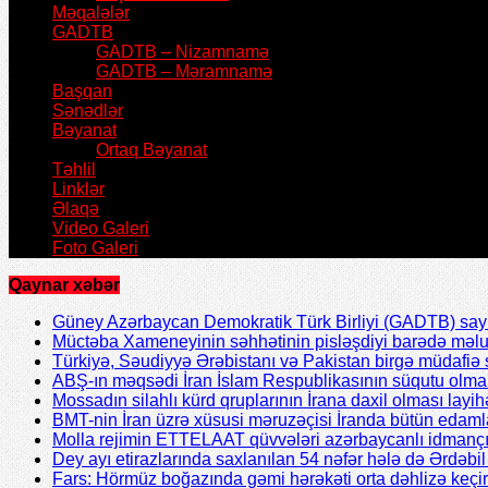
Məqalələr
GADTB
GADTB – Nizamnamə
GADTB – Məramnamə
Başqan
Sənədlər
Bəyanat
Ortaq Bəyanat
Təhlil
Linklər
Əlaqə
Video Galeri
Foto Galeri
Qaynar xəbər
Güney Azərbaycan Demokratik Türk Birliyi (GADTB) sayın 
Müctəba Xameneyinin səhhətinin pisləşdiyi barədə məlu
Türkiyə, Səudiyyə Ərəbistanı və Pakistan birgə müdafiə s
ABŞ-ın məqsədi İran İslam Respublikasının süqutu olmal
Mossadın silahlı kürd qruplarının İrana daxil olması layih
BMT-nin İran üzrə xüsusi məruzəçisi İranda bütün edamla
Molla rejimin ETTELAAT qüvvələri azərbaycanlı idmanç
Dey ayı etirazlarında saxlanılan 54 nəfər hələ də Ərdəb
Fars: Hörmüz boğazında gəmi hərəkəti orta dəhlizə keçir