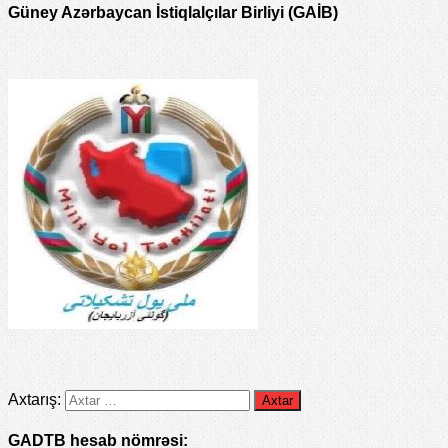
Güney Azərbaycan İstiqlalçılar Birliyi (GAİB)
Axtarış:
GADTB hesab nömrəsi: