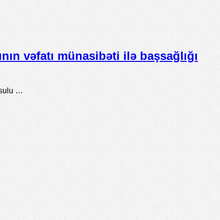
ın vəfatı münasibəti ilə başsağlığı
əsulu …