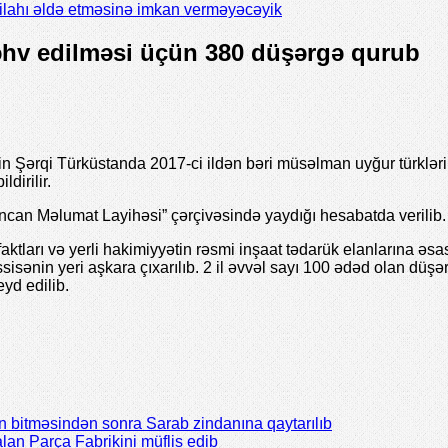
silahı əldə etməsinə imkan verməyəcəyik
 məhv edilməsi üçün 380 düşərgə qurub
Şərqi Türküstanda 2017-ci ildən bəri müsəlman uyğur türklərin
dirilir.
əncan Məlumat Layihəsi” çərçivəsində yaydığı hesabatda verilib.
 faktları və yerli hakimiyyətin rəsmi inşaat tədarük elanlarına əsa
isənin yeri aşkara çıxarılıb. 2 il əvvəl sayı 100 ədəd olan düşərg
yd edilib.
 bitməsindən sonra Sarab zindanına qaytarılıb
lan Parça Fabrikini müflis edib