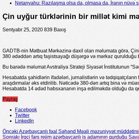
Netanyahu: Razılaşma olsa da, olmasa da, İranın nüvə 
Çin uyğur türklərinin bir millət kimi
Sentyabr 25, 2020
839 Baxış
GADTB-nin Mətbuat Mərkəzinə daxil olan məlumata görə, Çinin 
380 ədəddən artıq faşistsayağı düşərgə və mərkəz qurulduğu bil
Bu barədə məlumat Avstraliya Strateji Siyasət İnstitutunun “S
Hesabatda şahidlərin ifadələri, jurnalistlərin və tədqiqatçıların
araşdırmalar əks etdirilib. Nəticədə 380-dən artıq bina və müəss
Hesabatda 14 ədəd həbsxananın inşa edilməkdə olduğu da qe
Paylaş
Facebook
Twitter
LinkedIn
Öncəki
Azərbaycanlı fəal Səhənd Məali məzuniyyət müddətinin
Sonrakı
İrqçi fars rejim azərbaycanlı iş adamının qurduğu Sava