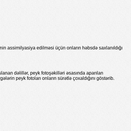
in assimilyasiya edilməsi üçün onların həbsdə saxlanıldığı
slanan dəlillər, peyk fotoşəkilləri əsasında aparılan
ələrin peyk fotoları onların sürətlə çoxaldığını göstərib.