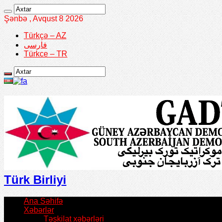
Şənbə , Avqust 8 2026
Türkçə – AZ
فارسی
Türkce – TR
Türk Birliyi
Ana Səhifə
Xəbərlər
Təşkilat xəbərləri