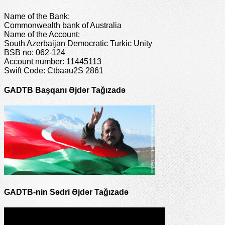
Name of the Bank:
Commonwealth bank of Australia
Name of the Account:
South Azerbaijan Democratic Turkic Unity
BSB no: 062-124
Account number: 11445113
Swift Code: Ctbaau2S 2861
GADTB Başqanı Əjdər Tağızadə
GADTB-nin Sədri Əjdər Tağızadə