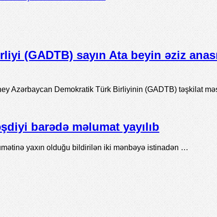
iyi (GADTB) sayın Ata beyin əziz anasın
ey Azərbaycan Demokratik Türk Birliyinin (GADTB) təşkilat m
şdiyi barədə məlumat yayılıb
mətinə yaxın olduğu bildirilən iki mənbəyə istinadən …