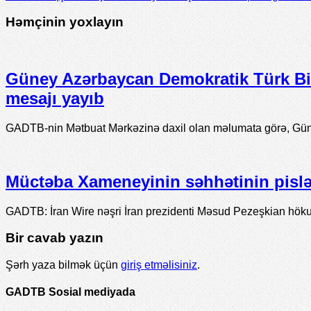
Həmçinin yoxlayın
Güney Azərbaycan Demokratik Türk Birl
mesajı yayıb
GADTB-nin Mətbuat Mərkəzinə daxil olan məlumata görə, Gün
Müctəba Xameneyinin səhhətinin pislə
GADTB: İran Wire nəşri İran prezidenti Məsud Pezeşkian höku
Bir cavab yazın
Şərh yaza bilmək üçün
giriş etməlisiniz
.
GADTB Sosial mediyada