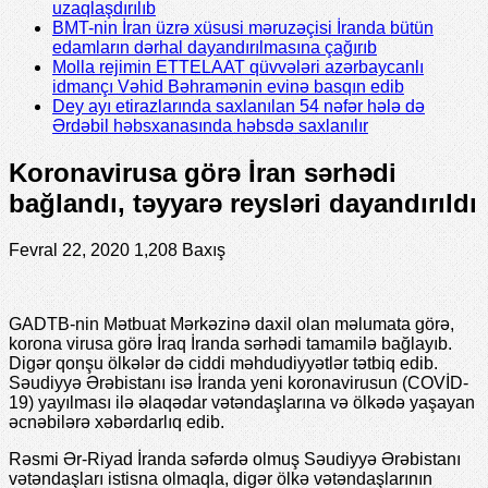
uzaqlaşdırılıb
BMT-nin İran üzrə xüsusi məruzəçisi İranda bütün
edamların dərhal dayandırılmasına çağırıb
Molla rejimin ETTELAAT qüvvələri azərbaycanlı
idmançı Vəhid Bəhramənin evinə basqın edib
Dey ayı etirazlarında saxlanılan 54 nəfər hələ də
Ərdəbil həbsxanasında həbsdə saxlanılır
Koronavirusa görə İran sərhədi
bağlandı, təyyarə reysləri dayandırıldı
Fevral 22, 2020
1,208 Baxış
GADTB-nin Mətbuat Mərkəzinə daxil olan məlumata görə,
korona virusa görə İraq İranda sərhədi tamamilə bağlayıb.
Digər qonşu ölkələr də ciddi məhdudiyyətlər tətbiq edib.
Səudiyyə Ərəbistanı isə İranda yeni koronavirusun (COVİD-
19) yayılması ilə əlaqədar vətəndaşlarına və ölkədə yaşayan
əcnəbilərə xəbərdarlıq edib.
Rəsmi Ər-Riyad İranda səfərdə olmuş Səudiyyə Ərəbistanı
vətəndaşları istisna olmaqla, digər ölkə vətəndaşlarının