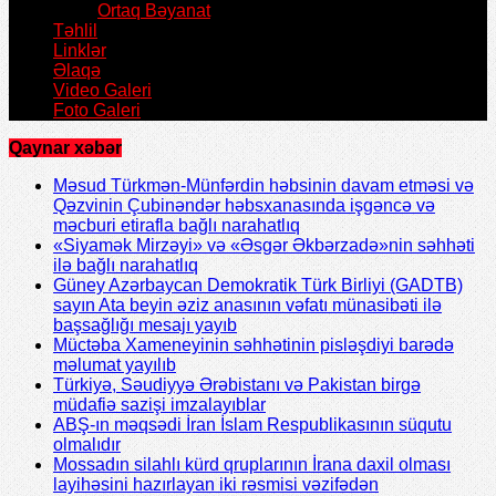
Ortaq Bəyanat
Təhlil
Linklər
Əlaqə
Video Galeri
Foto Galeri
Qaynar xəbər
Məsud Türkmən-Münfərdin həbsinin davam etməsi və
Qəzvinin Çubinəndər həbsxanasında işgəncə və
məcburi etirafla bağlı narahatlıq
«Siyamək Mirzəyi» və «Əsgər Əkbərzadə»nin səhhəti
ilə bağlı narahatlıq
Güney Azərbaycan Demokratik Türk Birliyi (GADTB)
sayın Ata beyin əziz anasının vəfatı münasibəti ilə
başsağlığı mesajı yayıb
Müctəba Xameneyinin səhhətinin pisləşdiyi barədə
məlumat yayılıb
Türkiyə, Səudiyyə Ərəbistanı və Pakistan birgə
müdafiə sazişi imzalayıblar
ABŞ-ın məqsədi İran İslam Respublikasının süqutu
olmalıdır
Mossadın silahlı kürd qruplarının İrana daxil olması
layihəsini hazırlayan iki rəsmisi vəzifədən