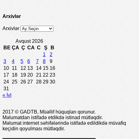
Arxivlər
Arxivlər
Avqust 2026
BE
ÇA
Ç
CA
C
Ş
B
1
2
3
4
5
6
7
8
9
10
11
12
13
14
15
16
17
18
19
20
21
22
23
24
25
26
27
28
29
30
31
« İyl
2017 © GADTB, Müəllif hüquqları qorunur.
Məlumatdan istifadə etdikdə istinad mütləqdir.
Məlumat internet səhifələrində istifadə edildikdə müvafiq
keçidin qoyulması mütləqdir.