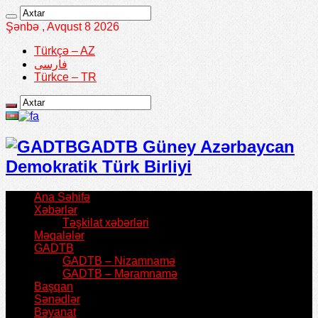
Şənbə , Avqust 8 2026
Türkçə – AZ
فارسی
Türkce – TR
GADTB Güney Azərbaycan
Demokratik Türk Birliyi
Ana Səhifə
Xəbərlər
Təşkilat xəbərləri
Məqalələr
GADTB
GADTB – Nizamnamə
GADTB – Məramnamə
Başqan
Sənədlər
Bəyanat