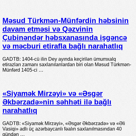
Məsud Türkmən-Münfərdin həbsinin
davam etməsi və Qəzvinin
Çubinəndər həbsxanasında işgəncə
və məcburi etirafla bağlı narahatlıq
GADTB: 1404-cü ilin Dey ayında keçirilən ümumxalq
etirazları zamanı saxlanılanlardan biri olan Məsud Türkmən-
Münfərd 1405-ci …
«Siyamək Mirzəyi» və «Əsgər
Əkbərzadə»nin səhhəti ilə bağlı
narahatlıq
GADTB: «Siyamək Mirzəyi», «Əsgər Əkbərzadə» və «Əli
Vasiqi» adlı üç azərbaycanlı fəalın saxlanılmasından 40
gündən …