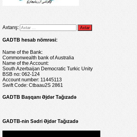
Axtarış:
GADTB hesab nömrəsi:
Name of the Bank:
Commonwealth bank of Australia
Name of the Account:
South Azerbaijan Democratic Turkic Unity
BSB no: 062-124
Account number: 11445113
Swift Code: Ctbaau2S 2861
GADTB Başqanı Əjdər Tağızadə
GADTB-nin Sədri Əjdər Tağızadə