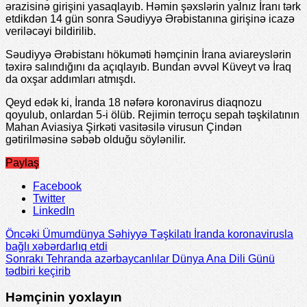
ərazisinə girişini yasaqlayıb. Həmin şəxslərin yalnız İranı tərk
etdikdən 14 gün sonra Səudiyyə Ərəbistanına girişinə icazə
veriləcəyi bildirilib.
Səudiyyə Ərəbistanı hökuməti həmçinin İrana aviareyslərin
təxirə salındığını da açıqlayıb. Bundan əvvəl Küveyt və İraq
da oxşar addımları atmışdı.
Qeyd edək ki, İranda 18 nəfərə koronavirus diaqnozu
qoyulub, onlardan 5-i ölüb. Rejimin terroçu sepah təşkilatının
Mahan Aviasiya Şirkəti vasitəsilə virusun Çindən
gətirilməsinə səbəb olduğu söylənilir.
Paylaş
Facebook
Twitter
LinkedIn
Öncəki
Ümumdünya Səhiyyə Təşkilatı İranda koronavirusla
bağlı xəbərdarlıq etdi
Sonrakı
Tehranda azərbaycanlılar Dünya Ana Dili Günü
tədbiri keçirib
Həmçinin yoxlayın