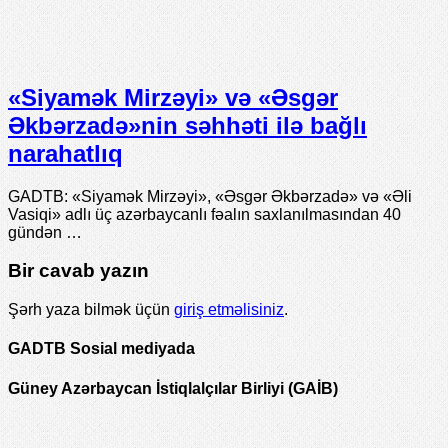
«Siyamək Mirzəyi» və «Əsgər
Əkbərzadə»nin səhhəti ilə bağlı
narahatlıq
GADTB: «Siyamək Mirzəyi», «Əsgər Əkbərzadə» və «Əli
Vasiqi» adlı üç azərbaycanlı fəalın saxlanılmasından 40
gündən …
Bir cavab yazın
Şərh yaza bilmək üçün
giriş etməlisiniz
.
GADTB Sosial mediyada
Güney Azərbaycan İstiqlalçılar Birliyi (GAİB)