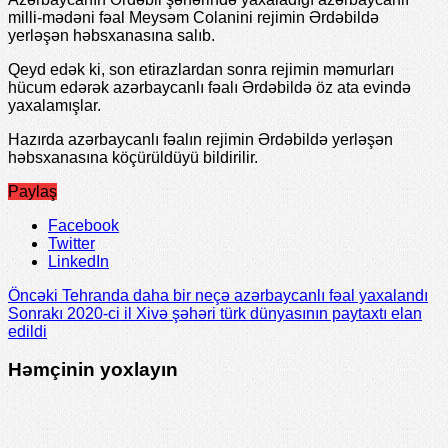
milli-mədəni fəal Meysəm Colanini rejimin Ərdəbildə
yerləşən həbsxanasına salıb.
Qeyd edək ki, son etirazlardan sonra rejimin məmurları
hücum edərək azərbaycanlı fəalı Ərdəbildə öz ata evində
yaxalamışlar.
Hazırda azərbaycanlı fəalın rejimin Ərdəbildə yerləşən
həbsxanasına köçürüldüyü bildirilir.
Paylaş
Facebook
Twitter
LinkedIn
Öncəki
Tehranda daha bir neçə azərbaycanlı fəal yaxalandı
Sonrakı
2020-ci il Xivə şəhəri türk dünyasının paytaxtı elan
edildi
Həmçinin yoxlayın