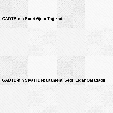
GADTB-nin Sədri Əjdər Tağızadə
GADTB-nin Siyasi Departamenti Sədri Eldar Qaradağlı