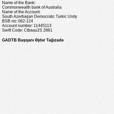
Name of the Bank:
Commonwealth bank of Australia
Name of the Account:
South Azerbaijan Democratic Turkic Unity
BSB no: 062-124
Account number: 11445113
Swift Code: Ctbaau2S 2861
GADTB Başqanı Əjdər Tağızadə