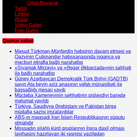
Ortaq Bəyanat
Təhlil
Linklər
Əlaqə
Video Galeri
Foto Galeri
Qaynar xəbər
Məsud Türkmən-Münfərdin həbsinin davam etməsi və
Qəzvinin Çubinəndər həbsxanasında işgəncə və
məcburi etirafla bağlı narahatlıq
«Siyamək Mirzəyi» və «Əsgər Əkbərzadə»nin səhhəti
ilə bağlı narahatlıq
Güney Azərbaycan Demokratik Türk Birliyi (GADTB)
sayın Ata beyin əziz anasının vəfatı münasibəti ilə
başsağlığı mesajı yayıb
Müctəba Xameneyinin səhhətinin pisləşdiyi barədə
məlumat yayılıb
Türkiyə, Səudiyyə Ərəbistanı və Pakistan birgə
müdafiə sazişi imzalayıblar
ABŞ-ın məqsədi İran İslam Respublikasının süqutu
olmalıdır
Mossadın silahlı kürd qruplarının İrana daxil olması
layihəsini hazırlayan iki rəsmisi vəzifədən