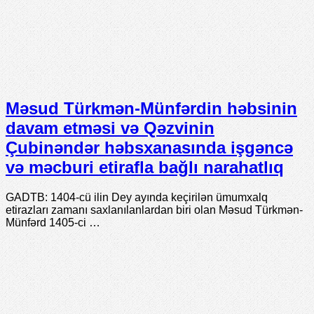
Məsud Türkmən-Münfərdin həbsinin
davam etməsi və Qəzvinin
Çubinəndər həbsxanasında işgəncə
və məcburi etirafla bağlı narahatlıq
GADTB: 1404-cü ilin Dey ayında keçirilən ümumxalq
etirazları zamanı saxlanılanlardan biri olan Məsud Türkmən-
Münfərd 1405-ci …