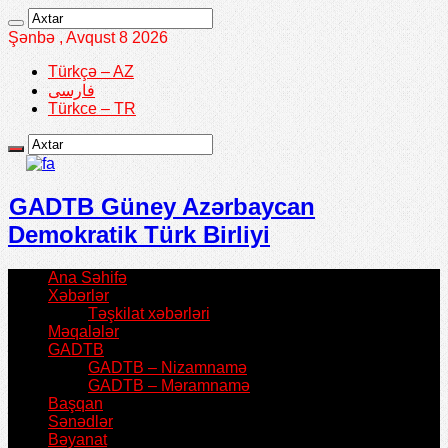
Şənbə , Avqust 8 2026
Türkçə – AZ
فارسی
Türkce – TR
GADTB Güney Azərbaycan
Demokratik Türk Birliyi
Ana Səhifə
Xəbərlər
Təşkilat xəbərləri
Məqalələr
GADTB
GADTB – Nizamnamə
GADTB – Məramnamə
Başqan
Sənədlər
Bəyanat