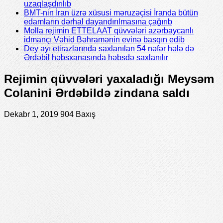
uzaqlaşdırılıb
BMT-nin İran üzrə xüsusi məruzəçisi İranda bütün
edamların dərhal dayandırılmasına çağırıb
Molla rejimin ETTELAAT qüvvələri azərbaycanlı
idmançı Vəhid Bəhramənin evinə basqın edib
Dey ayı etirazlarında saxlanılan 54 nəfər hələ də
Ərdəbil həbsxanasında həbsdə saxlanılır
Rejimin qüvvələri yaxaladığı Meysəm
Colanini Ərdəbildə zindana saldı
Dekabr 1, 2019
904 Baxış