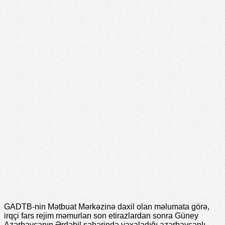
GADTB-nin Mətbuat Mərkəzinə daxil olan məlumata görə,
irqçi fars rejim məmurları son etirazlardan sonra Güney
Azərbaycanın Ərdəbil şəhərində yaxaladığı azərbaycanlı