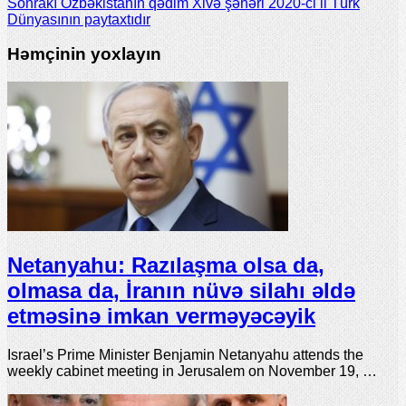
Sonrakı
Özbəkistanın qədim Xivə şəhəri 2020-ci il Türk
Dünyasının paytaxtıdır
Həmçinin yoxlayın
Netanyahu: Razılaşma olsa da,
olmasa da, İranın nüvə silahı əldə
etməsinə imkan verməyəcəyik
Israel’s Prime Minister Benjamin Netanyahu attends the
weekly cabinet meeting in Jerusalem on November 19, …