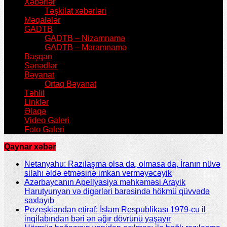
Xəbərlər
Təşkilat xəbərləri
Məqalələr
GADTB
GADTB – Nizamnamə
GADTB – Məramnamə
Başqan
Sənədlər
Bəyanat
Ortaq Bəyanat
Təhlil
Linklər
Əlaqə
Video Galeri
Foto Galeri
Qaynar xəbər
Netanyahu: Razılaşma olsa da, olmasa da, İranın nüvə
silahı əldə etməsinə imkan verməyəcəyik
Azərbaycanın Apellyasiya məhkəməsi Arayik
Harutyunyan və digərləri barəsində hökmü qüvvədə
saxlayıb
Pezeşkiandan etiraf: İslam Respublikası 1979-cu il
inqilabından bəri ən ağır dövrünü yaşayır