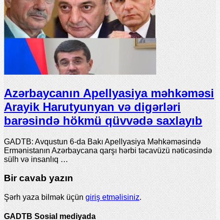
Azərbaycanın Apellyasiya məhkəməsi
Arayik Harutyunyan və digərləri
barəsində hökmü qüvvədə saxlayıb
GADTB: Avqustun 6-da Bakı Apellyasiya Məhkəməsində
Ermənistanın Azərbaycana qarşı hərbi təcavüzü nəticəsində
sülh və insanlıq …
Bir cavab yazın
Şərh yaza bilmək üçün
giriş etməlisiniz
.
GADTB Sosial mediyada