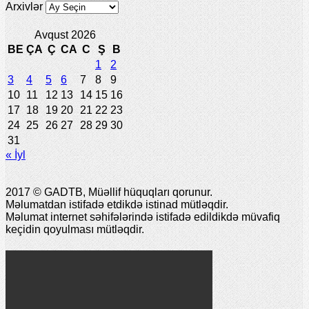
Arxivlər
Avqust 2026
BE
ÇA
Ç
CA
C
Ş
B
1
2
3
4
5
6
7
8
9
10
11
12
13
14
15
16
17
18
19
20
21
22
23
24
25
26
27
28
29
30
31
« İyl
2017 © GADTB, Müəllif hüquqları qorunur.
Məlumatdan istifadə etdikdə istinad mütləqdir.
Məlumat internet səhifələrində istifadə edildikdə müvafiq
keçidin qoyulması mütləqdir.