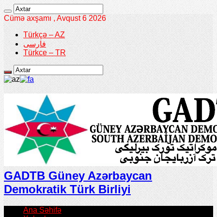
Cümə axşamı , Avqust 6 2026
Türkçə – AZ
فارسی
Türkce – TR
GADTB Güney Azərbaycan
Demokratik Türk Birliyi
Ana Səhifə