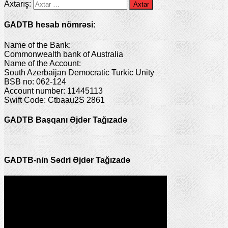
Axtarış:
GADTB hesab nömrəsi:
Name of the Bank:
Commonwealth bank of Australia
Name of the Account:
South Azerbaijan Democratic Turkic Unity
BSB no: 062-124
Account number: 11445113
Swift Code: Ctbaau2S 2861
GADTB Başqanı Əjdər Tağızadə
GADTB-nin Sədri Əjdər Tağızadə