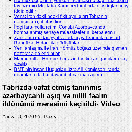
Hörmüz boğazının yenidən açılması ilə bağlı razılaşma
layihəsinin Müctəba Xamenei tərəfindən təsdiqlənəcəyi
iddia edilir
Vens: İran daxilindəki fikir ayrılıqları Tehranla
danışıqları çətinləşdirir
İrqçi fars-molla rejimi Cənubi Azərbaycanda
bombalanmış sənaye müəssisələrini bərpa etmir
Zəncanın mədəniyyət və ədəbiyyat xadimləri ustad
Rəhgüzər Hidəci ilə görüşüblər
Yeni anlaşma ilə İran Hörmüz boğazı üzərində qismən
nəzarət əldə edə bilər
Marinetraffic: Hörmüz boğazından keçən gəmilərin sayı
azalıb
BMT-nin İnsan Hüquqları üzrə Ali Komissarı İranda
edamların dərhal dayandırılmasına çağırıb
Təbrizdə vəfat etmiş tanınmış
azərbaycanlı aşıq və milli fəalın
ildönümü mərasimi keçirildi- Video
Yanvar 3, 2020
951 Baxış