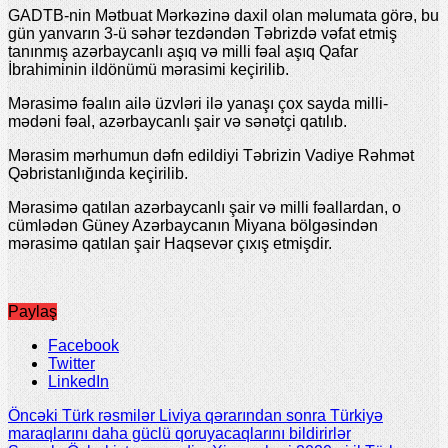
GADTB-nin Mətbuat Mərkəzinə daxil olan məlumata görə, bu
gün yanvarın 3-ü səhər tezdəndən Təbrizdə vəfat etmiş
tanınmış azərbaycanlı aşıq və milli fəal aşıq Qafar
İbrahiminin ildönümü mərasimi keçirilib.
Mərasimə fəalın ailə üzvləri ilə yanaşı çox sayda milli-
mədəni fəal, azərbaycanlı şair və sənətçi qatılıb.
Mərasim mərhumun dəfn edildiyi Təbrizin Vadiye Rəhmət
Qəbristanlığında keçirilib.
Mərasimə qatılan azərbaycanlı şair və milli fəallardan, o
cümlədən Güney Azərbaycanın Miyana bölgəsindən
mərasimə qatılan şair Haqsevər çıxış etmişdir.
Paylaş
Facebook
Twitter
LinkedIn
Öncəki
Türk rəsmilər Liviya qərarından sonra Türkiyə
maraqlarını daha güclü qoruyacaqlarını bildirirlər