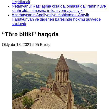
keçiriləcək
Netanyahu: Razılaşma olsa da, olmasa da, İranın nüvə
silahı əldə etməsinə imkan verməyəcəyik
Azərbaycanın Apellyasiya məhkəməsi Arayik
Harutyunyan və digərləri barəsində hökmü qüvvədə
saxlayıb
“Törə bitiki” haqqda
Oktyabr 13, 2021
595 Baxış