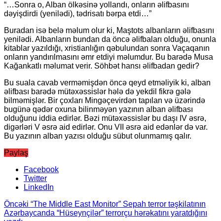
“…Sonra o, Alban ölkəsinə yollandı, onların əlifbasını
dəyişdirdi (yenilədi), tədrisatı bərpa etdi…”
Buradan isə belə məlum olur ki, Maştots albanların əlifbasını
yenilədi. Albanların bundan da öncə əlifbaları olduğu, onunla
kitablar yazıldığı, xristianlığın qəbulundan sonra Vaçaqanın
onların yandırılmasını əmr etdiyi məlumdur. Bu barədə Musa
Kağankatlı məlumat verir. Söhbət hansı əlifbadan gedir?
Bu suala cavab verməmişdən öncə qeyd etməliyik ki, alban
əlifbası barədə mütəxəssislər hələ də yekdil fikrə gələ
bilməmişlər. Bir çoxları Mingəçevirdən tapılan və üzərində
bugünə qədər oxuna bilinməyən yazının alban əlifbası
olduğunu iddia edirlər. Bəzi mütəxəssislər bu daşı IV əsrə,
digərləri V əsrə aid edirlər. Onu VII əsrə aid edənlər də var.
Bu yazının alban yazısı olduğu sübut olunmamış qalır.
Paylaş
Facebook
Twitter
LinkedIn
Öncəki
“The Middle East Monitor” Sepah terror təşkilatının
Azərbaycanda “Hüseynçilər” terrorçu hərəkatını yaratdığını