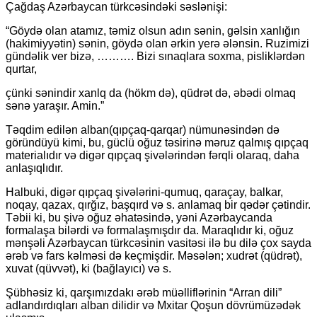
Çağdaş Azərbaycan türkcəsindəki səslənişi:
“Göydə olan atamız, təmiz olsun adın sənin, gəlsin xanlığın
(hakimiyyətin) sənin, göydə olan ərkin yerə ələnsin. Ruzimizi
gündəlik ver bizə, ………. Bizi sınaqlara soxma, pisliklərdən
qurtar,
çünki sənindir xanlq da (hökm də), qüdrət də, əbədi olmaq
sənə yaraşır. Amin.”
Təqdim edilən alban(qıpçaq-qarqar) nümunəsindən də
göründüyü kimi, bu, güclü oğuz təsirinə məruz qalmış qıpçaq
materialıdır və digər qıpçaq şivələrindən fərqli olaraq, daha
anlaşıqlıdır.
Halbuki, digər qıpçaq şivələrini-qumuq, qaraçay, balkar,
noqay, qazax, qırğız, başqırd və s. anlamaq bir qədər çətindir.
Təbii ki, bu şivə oğuz əhatəsində, yəni Azərbaycanda
formalaşa bilərdi və formalaşmışdır da. Maraqlıdır ki, oğuz
mənşəli Azərbaycan türkcəsinin vasitəsi ilə bu dilə çox sayda
ərəb və fars kəlməsi də keçmişdir. Məsələn; xudrət (qüdrət),
xuvat (qüvvət), ki (bağlayıcı) və s.
Şübhəsiz ki, qarşımızdakı ərəb müəlliflərinin “Arran dili”
adlandırdıqları alban dilidir və Mxitar Qoşun dövrümüzədək