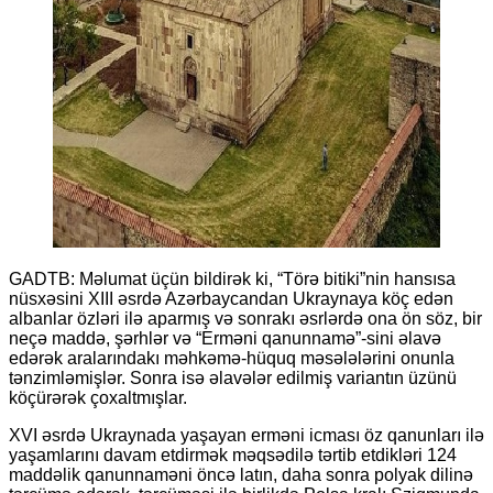
GADTB: Məlumat üçün bildirək ki, “Törə bitiki”nin hansısa
nüsxəsini XIII əsrdə Azərbaycandan Ukraynaya köç edən
albanlar özləri ilə aparmış və sonrakı əsrlərdə ona ön söz, bir
neçə maddə, şərhlər və “Erməni qanunnamə”-sini əlavə
edərək aralarındakı məhkəmə-hüquq məsələlərini onunla
tənzimləmişlər. Sonra isə əlavələr edilmiş variantın üzünü
köçürərək çoxaltmışlar.
XVI əsrdə Ukraynada yaşayan erməni icması öz qanunları ilə
yaşamlarını davam etdirmək məqsədilə tərtib etdikləri 124
maddəlik qanunnaməni öncə latın, daha sonra polyak dilinə