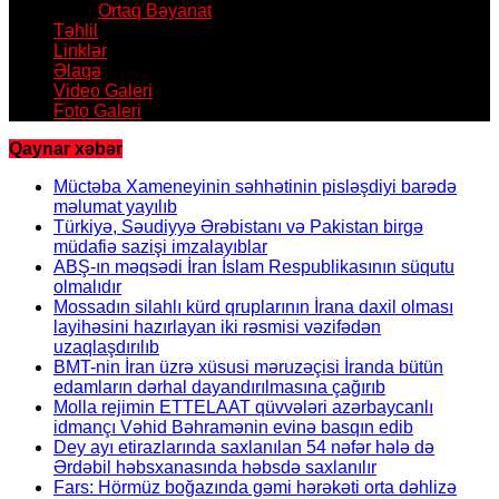
Ortaq Bəyanat
Təhlil
Linklər
Əlaqə
Video Galeri
Foto Galeri
Qaynar xəbər
Müctəba Xameneyinin səhhətinin pisləşdiyi barədə
məlumat yayılıb
Türkiyə, Səudiyyə Ərəbistanı və Pakistan birgə
müdafiə sazişi imzalayıblar
ABŞ-ın məqsədi İran İslam Respublikasının süqutu
olmalıdır
Mossadın silahlı kürd qruplarının İrana daxil olması
layihəsini hazırlayan iki rəsmisi vəzifədən
uzaqlaşdırılıb
BMT-nin İran üzrə xüsusi məruzəçisi İranda bütün
edamların dərhal dayandırılmasına çağırıb
Molla rejimin ETTELAAT qüvvələri azərbaycanlı
idmançı Vəhid Bəhramənin evinə basqın edib
Dey ayı etirazlarında saxlanılan 54 nəfər hələ də
Ərdəbil həbsxanasında həbsdə saxlanılır
Fars: Hörmüz boğazında gəmi hərəkəti orta dəhlizə