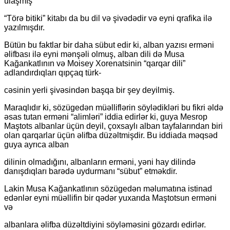
ulaşmış
“Törə bitiki” kitabı da bu dil və şivədədir və eyni qrafika ilə
yazılmışdır.
Bütün bu faktlar bir daha sübut edir ki, alban yazısı erməni
əlifbası ilə eyni mənşəli olmuş, alban dili də Musa
Kağankatlının və Moisey Xorenatsinin “qarqar dili”
adlandırdıqları qıpçaq türk-
cəsinin yerli şivəsindən başqa bir şey deyilmiş.
Maraqlıdır ki, sözügedən müəlliflərin söylədikləri bu fikri əldə
əsas tutan erməni “alimləri” iddia edirlər ki, guya Mesrop
Maştots albanlar üçün deyil, çoxsaylı alban tayfalarından biri
olan qarqarlar üçün əlifba düzəltmişdir. Bu iddiada məqsəd
guya ayrıca alban
dilinin olmadığını, albanların erməni, yəni hay dilində
danışdıqları barədə uydurmanı “sübut” etməkdir.
Lakin Musa Kağankatlının sözügedən məlumatına istinad
edənlər eyni müəllifin bir qədər yuxarıda Maştotsun erməni
və
albanlara əlifba düzəltdiyini söyləməsini gözardı edirlər.