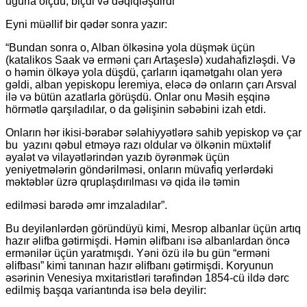
uğurla ölçdü, biçdi və dəqiqləşdirdi”
Eyni müəllif bir qədər sonra yazır:
“Bundan sonra o, Alban ölkəsinə yola düşmək üçün
(katalikos Saak və erməni çarı Artaşeslə) xudahafizləşdi. Və
o həmin ölkəyə yola düşdü, çarların iqamətgahı olan yerə
gəldi, alban yepiskopu İeremiya, eləcə də onların çarı Arsval
ilə və bütün azatlarla görüşdü. Onlar onu Məsih eşqinə
hörmətlə qarşıladılar, o da gəlişinin səbəbini izah etdi.
Onların hər ikisi-bərabər səlahiyyətlərə sahib yepiskop və çar
bu yazını qəbul etməyə razı oldular və ölkənin müxtəlif
əyalət və vilayətlərindən yazıb öyrənmək üçün
yeniyetmələrin göndərilməsi, onların müvafiq yerlərdəki
məktəblər üzrə qruplaşdırılması və qida ilə təmin
edilməsi barədə əmr imzaladılar”.
Bu deyilənlərdən göründüyü kimi, Mesrop albanlar üçün artıq
hazır əlifba gətirmişdi. Həmin əlifbanı isə albanlardan öncə
ermənilər üçün yaratmışdı. Yəni özü ilə bu gün “erməni
əlifbası” kimi tanınan hazır əlifbanı gətirmişdi. Koryunun
əsərinin Venesiya mxitaristləri tərəfindən 1854-cü ildə dərc
edilmiş başqa variantında isə belə deyilir: