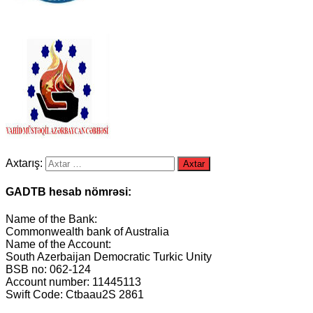
Axtarış:
GADTB hesab nömrəsi:
Name of the Bank:
Commonwealth bank of Australia
Name of the Account:
South Azerbaijan Democratic Turkic Unity
BSB no: 062-124
Account number: 11445113
Swift Code: Ctbaau2S 2861