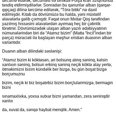
tərcümə edərək, tərcüməsi ilə birlikdə Polşa kralı Sziqmunda
təsdiq etdirmişdilərlər. Sonradan bu qanunlar alban (qarqar-
qıpçaq) dilinə tərcümə edilərək, “Törə bitiki” nə daxil
edilmişdir. Kitab da dövrümüzə bu halda, yəni müxtəlif
əlavələrlə gəlib çıxmışdr. Fəqət onun Mxitar Qoş tərəfindən
yazılmış hissəsini əlavələrdən ayırmaq heç bir çətinlik
törətmir. Dövrümüzədək ulaşan alban yazılı ədəbiyyatının
nümunələrindən biri də “Atamız bizim” (Matta “İncil”indən bir
parça) müraciəti ilə başlayan məşhur xristian duasının alban
variantıdır.
Duanın alban dilindəki səslənişi:
“Atamız bizim ki köktəsən, ari bolsunq atınq səninq, kəlsin
xanlıxın səninq, bolsun erkinq səninq neçik köktə alay yertə,
ötməkimizni bizim kündəlik ber bizgə, bu gün boşat bizgə
borçumuznu
bizim, neçik ki biz boşatırbiz bizim borçlularimizgə, bermagin
bizni
sınamaxlıxka, yoxsa xutxar bizni yamandan, zera seninqdir
xanlıx
da, xuvat da, sənqə haybat menqlik. Amen.”