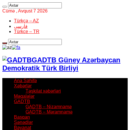
Cümə , Avqust 7 2026
Türkçə – AZ
فارسی
Türkce – TR
GADTB Güney Azərbaycan
Demokratik Türk Birliyi
Ana Səhifə
Xəbərlər
Təşkilat xəbərləri
Məqalələr
GADTB
GADTB – Nizamnamə
GADTB – Məramnamə
Başqan
Sənədlər
Bəyanat