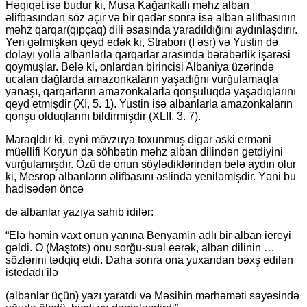
Həqiqət isə budur ki, Musa Kağankatlı məhz alban
əlifbasından söz açır və bir qədər sonra isə alban əlifbasının
məhz qarqar(qıpçaq) dili əsasında yaradıldığını aydınlaşdırır.
Yeri gəlmişkən qeyd edək ki, Strabon (I əsr) və Yustin də
dolayı yolla albanlarla qarqarlar arasında bərabərlik işarəsi
qoymuşlar. Belə ki, onlardan birincisi Albaniya üzərində
ucalan dağlarda amazonkaların yaşadığnı vurğulamaqla
yanaşı, qarqarların amazonkalarla qonşuluqda yaşadıqlarını
qeyd etmişdir (XI, 5. 1). Yustin isə albanlarla amazonkaların
qonşu olduqlarını bildirmişdir (XLII, 3. 7).
Maraqldır ki, eyni mövzuya toxunmuş digər əski erməni
müəllifi Koryun da söhbətin məhz alban dilindən getdiyini
vurğulamışdır. Özü də onun söylədiklərindən belə aydın olur
ki, Mesrop albanların əlifbasını əslində yeniləmişdir. Yəni bu
hadisədən öncə
də albanlar yazıya sahib idilər:
“Elə həmin vaxt onun yanına Benyamin adlı bir alban iereyi
gəldi. O (Maştots) onu sorğu-sual eərək, alban dilinin …
sözlərini tədqiq etdi. Daha sonra ona yuxarıdan bəxş edilən
istedadı ilə
(albanlar üçün) yazı yaratdı və Məsihin mərhəməti sayəsində