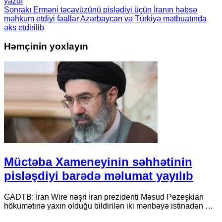
yazdı
Sonrakı
Erməni təcavüzünü pislədiyi üçün İranın həbsə
məhkum etdiyi fəallar Azərbaycan və Türkiyə mətbuatında
əks etdirilib
Həmçinin yoxlayın
Müctəba Xameneyinin səhhətinin
pisləşdiyi barədə məlumat yayılıb
GADTB: İran Wire nəşri İran prezidenti Məsud Pezeşkian
hökumətinə yaxın olduğu bildirilən iki mənbəyə istinadən …