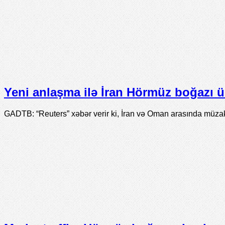
Yeni anlaşma ilə İran Hörmüz boğazı ü
GADTB: “Reuters” xəbər verir ki, İran və Oman arasında müz