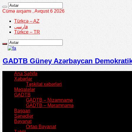
Cümə axşamı , Avqust 6 2026
Türkçə – AZ
فارسی
Türkce – TR
GADTB Güney Azərbaycan Demokratik T
Ana Səhifə
Xəbərlər
Təşkilat xəbərləri
Məqalələr
GADTB
GADTB – Nizamnamə
GADTB – Məramnamə
Başqan
Sənədlər
Bəyanat
Ortaq Bəyanat
Təhlil