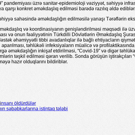
andemiyası üzrə sanitar-epidemioloji vəziyyət, səhiyyə infrastr
a qarşı konkret əməkdaşlıq edilməsi barədə razılıq əldə ediblər
iyyə sahəsində əməkdaşlığın edilməsilə yanaşı Tərəflərin eksper
əməkdaşlıq və koordinasiyanın genişləndirilməsi məqsədi ilə üzv/
ı və onun fəaliyyətinin Türkdilli Dövlətlərin Əməkdaşlıq Şuras
stək əhəmiyyətli tibbi avadanlıqlar ilə bağlı ehtiyacların qiymət
parılması, təhlükəli infeksiyaların müalicə və profilaktikasınd
 əməkdaşlığın inkişaf etdirilməsi, “Covid-19” və digər təhlükəli
imlərin təşkil edilməsi qərarı verilib. Sonda görüşün iştirakçılar
yə hazır olduqlarını bildiriblər.
 insanı öldürdülər
n səbəbkarlarına istintaq tələbi