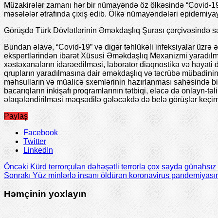
Müzakirələr zamanı hər bir nümayəndə öz ölkəsində “Covid-19” p
məsələlər ətrafında çıxış edib. Ölkə nümayəndələri epidemiyay
Görüşdə Türk Dövlətlərinin Əməkdaşlıq Şurası çərçivəsində səh
Bundan əlavə, “Covid-19” və digər təhlükəli infeksiyalar üzrə 
ekspertlərindən ibarət Xüsusi Əməkdaşlıq Mexanizmi yaradılmas
xəstəxanaların idarəedilməsi, laborator diaqnostika və həyati də
qrupların yaradılmasına dair əməkdaşlıq və təcrübə mübadinin a
məhsulların və müalicə sxemlərinin hazırlanması sahəsində birgə
bacarıqların inkişafı proqramlarının tətbiqi, eləcə də onlayn-təl
əlaqələndirilməsi məqsədilə gələcəkdə də belə görüşlər keçirmə
Paylaş
Facebook
Twitter
LinkedIn
Öncəki
Kürd terrorçuları dəhəşətli terrorla çox sayda günahsız
Sonrakı
Yüz minlərlə insanı öldürən koronavirus pandemiyasını
Həmçinin yoxlayın