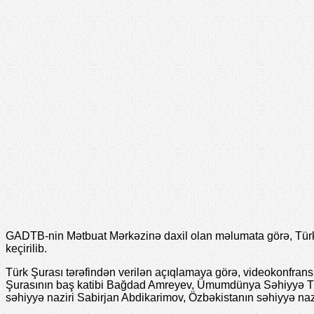
GADTB-nin Mətbuat Mərkəzinə daxil olan məlumata görə, Türk D
keçirilib.
Türk Şurası tərəfindən verilən açıqlamaya görə, videokonfrans
Şurasının baş katibi Bağdad Amreyev, Ümumdünya Səhiyyə Təşk
səhiyyə naziri Sabirjan Abdikarimov, Özbəkistanın səhiyyə naz