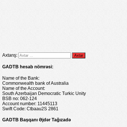
Axtarış:
GADTB hesab nömrəsi:
Name of the Bank:
Commonwealth bank of Australia
Name of the Account:
South Azerbaijan Democratic Turkic Unity
BSB no: 062-124
Account number: 11445113
Swift Code: Ctbaau2S 2861
GADTB Başqanı Əjdər Tağızadə