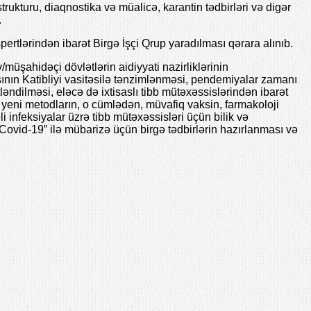
ukturu, diaqnostika və müalicə, karantin tədbirləri və digər
.
tlərindən ibarət Birgə İşçi Qrup yaradılması qərara alınıb.
müşahidəçi dövlətlərin aidiyyati nazirliklərinin
ının Katibliyi vasitəsilə tənzimlənməsi, pendemiyalar zamanı
ləndilməsi, eləcə də ixtisaslı tibb mütəxəssislərindən ibarət
a yeni metodların, o cümlədən, müvafiq vaksin, farmakoloji
 infeksiyalar üzrə tibb mütəxəssisləri üçün bilik və
ı “Covid-19” ilə mübarizə üçün birgə tədbirlərin hazırlanması və