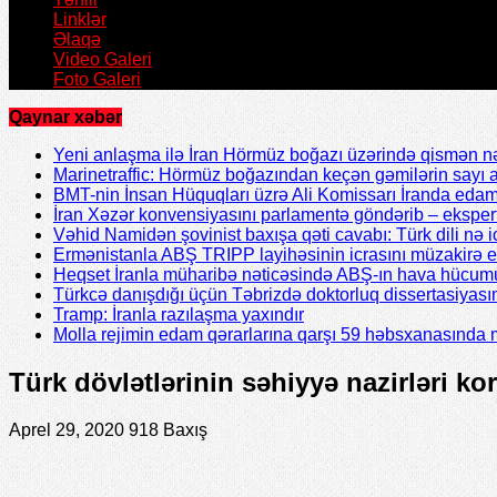
Linklər
Əlaqə
Video Galeri
Foto Galeri
Qaynar xəbər
Yeni anlaşma ilə İran Hörmüz boğazı üzərində qismən nə
Marinetraffic: Hörmüz boğazından keçən gəmilərin sayı a
BMT-nin İnsan Hüquqları üzrə Ali Komissarı İranda edaml
İran Xəzər konvensiyasını parlamentə göndərib – ekspertl
Vəhid Namidən şovinist baxışa qəti cavabı: Türk dili nə 
Ermənistanla ABŞ TRIPP layihəsinin icrasını müzakirə e
Heqset İranla müharibə nəticəsində ABŞ-ın hava hücumun
Türkcə danışdığı üçün Təbrizdə doktorluq dissertasiyasın
Tramp: İranla razılaşma yaxındır
Molla rejimin edam qərarlarına qarşı 59 həbsxanasında m
Türk dövlətlərinin səhiyyə nazirləri k
Aprel 29, 2020
918 Baxış