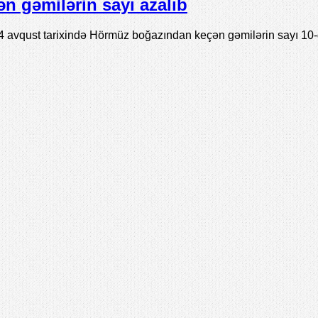
n gəmilərin sayı azalıb
 4 avqust tarixində Hörmüz boğazından keçən gəmilərin sayı 1