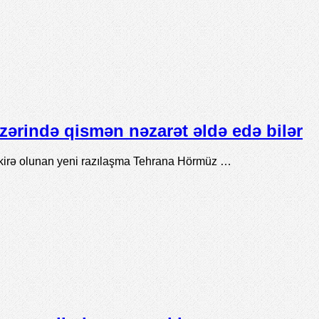
zərində qismən nəzarət əldə edə bilər
akirə olunan yeni razılaşma Tehrana Hörmüz …