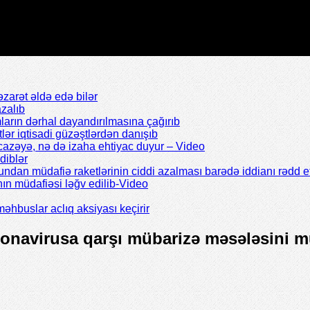
zarət əldə edə bilər
zalıb
arın dərhal dayandırılmasına çağırıb
ər iqtisadi güzəştlərdən danışıb
icazəyə, nə də izaha ehtiyac duyur – Video
diblər
dan müdafiə raketlərinin ciddi azalması barədə iddianı rədd e
ın müdafiəsi ləğv edilib-Video
əhbuslar aclıq aksiyası keçirir
oronavirusa qarşı mübarizə məsələsini mü