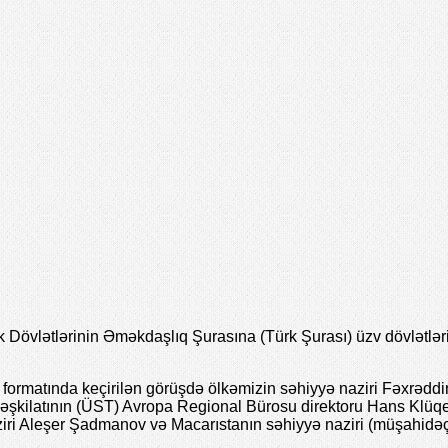
övlətlərinin Əməkdaşlıq Şurasına (Türk Şurası) üzv dövlətləri
 formatında keçirilən görüşdə ölkəmizin səhiyyə naziri Fəxrədd
ilatının (ÜST) Avropa Regional Bürosu direktoru Hans Klüqe, Q
iri Aleşer Şadmanov və Macarıstanın səhiyyə naziri (müşahidəçi