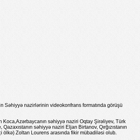
n Səhiyyə nazirlərinin videokonfrans formatında görüşü
in Koca,Azərbaycanın səhiyyə naziri Oqtay Şirəliyev, Türk
azaxıstanın səhiyyə naziri Eljan Birtanov, Qırğızıstanın
 ölkə) Zoltan Lourens arasında fikir mübadiləsi olub.