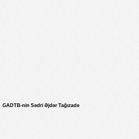
GADTB-nin Sədri Əjdər Tağızadə