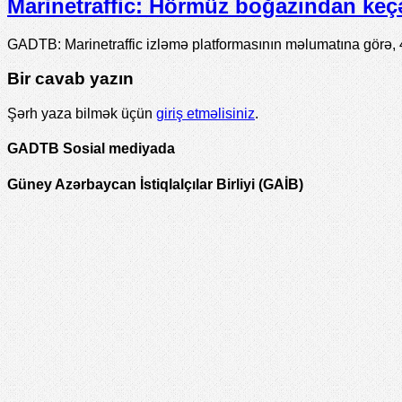
Marinetraffic: Hörmüz boğazından keçə
GADTB: Marinetraffic izləmə platformasının məlumatına görə,
Bir cavab yazın
Şərh yaza bilmək üçün
giriş etməlisiniz
.
GADTB Sosial mediyada
Güney Azərbaycan İstiqlalçılar Birliyi (GAİB)