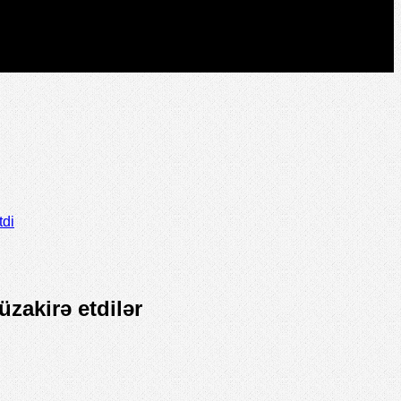
tdi
zakirə etdilər