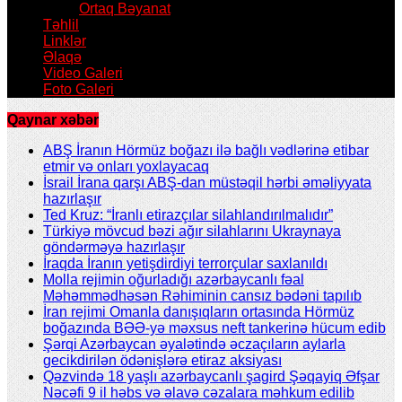
Ortaq Bəyanat
Təhlil
Linklər
Əlaqə
Video Galeri
Foto Galeri
Qaynar xəbər
ABŞ İranın Hörmüz boğazı ilə bağlı vədlərinə etibar
etmir və onları yoxlayacaq
İsrail İrana qarşı ABŞ-dan müstəqil hərbi əməliyyata
hazırlaşır
Ted Kruz: “İranlı etirazçılar silahlandırılmalıdır”
Türkiyə mövcud bəzi ağır silahlarını Ukraynaya
göndərməyə hazırlaşır
İraqda İranın yetişdirdiyi terrorçular saxlanıldı
Molla rejimin oğurladığı azərbaycanlı fəal
Məhəmmədhəsən Rəhiminin cansız bədəni tapılıb
İran rejimi Omanla danışıqların ortasında Hörmüz
boğazında BƏƏ-yə məxsus neft tankerinə hücum edib
Şərqi Azərbaycan əyalətində əczaçıların aylarla
gecikdirilən ödənişlərə etiraz aksiyası
Qəzvində 18 yaşlı azərbaycanlı şagird Şəqayiq Əfşar
Nəcəfi 9 il həbs və əlavə cəzalara məhkum edilib