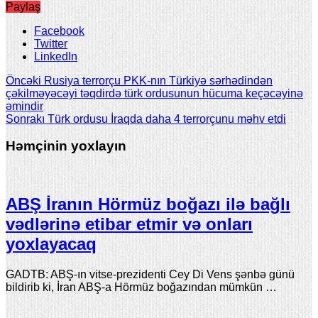
Paylaş
Facebook
Twitter
LinkedIn
Öncəki
Rusiya terrorçu PKK-nın Türkiyə sərhədindən
çəkilməyəcəyi təqdirdə türk ordusunun hücuma keçəcəyinə
əmindir
Sonrakı
Türk ordusu İraqda daha 4 terrorçunu məhv etdi
Həmçinin yoxlayın
ABŞ İranın Hörmüz boğazı ilə bağlı
vədlərinə etibar etmir və onları
yoxlayacaq
GADTB: ABŞ-ın vitse-prezidenti Cey Di Vens şənbə günü
bildirib ki, İran ABŞ-a Hörmüz boğazından mümkün …