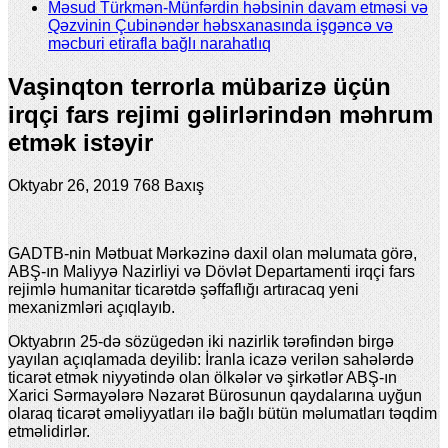
Məsud Türkmən-Münfərdin həbsinin davam etməsi və
Qəzvinin Çubinəndər həbsxanasında işgəncə və
məcburi etirafla bağlı narahatlıq
Vaşinqton terrorla mübarizə üçün
irqçi fars rejimi gəlirlərindən məhrum
etmək istəyir
Oktyabr 26, 2019
768 Baxış
GADTB-nin Mətbuat Mərkəzinə daxil olan məlumata görə,
ABŞ-ın Maliyyə Nazirliyi və Dövlət Departamenti irqçi fars
rejimlə humanitar ticarətdə şəffaflığı artıracaq yeni
mexanizmləri açıqlayıb.
Oktyabrın 25-də sözügedən iki nazirlik tərəfindən birgə
yayılan açıqlamada deyilib: İranla icazə verilən sahələrdə
ticarət etmək niyyətində olan ölkələr və şirkətlər ABŞ-ın
Xarici Sərmayələrə Nəzarət Bürosunun qaydalarına uyğun
olaraq ticarət əməliyyatları ilə bağlı bütün məlumatları təqdim
etməlidirlər.