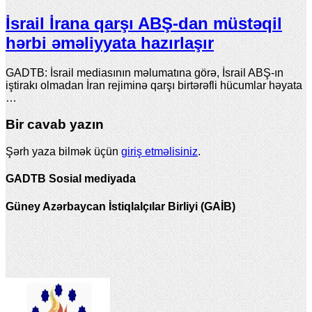
İsrail İrana qarşı ABŞ-dan müstəqil
hərbi əməliyyata hazırlaşır
GADTB: İsrail mediasının məlumatına görə, İsrail ABŞ-ın
iştirakı olmadan İran rejiminə qarşı birtərəfli hücumlar həyata
…
Bir cavab yazın
Şərh yaza bilmək üçün
giriş etməlisiniz
.
GADTB Sosial mediyada
Güney Azərbaycan İstiqlalçılar Birliyi (GAİB)