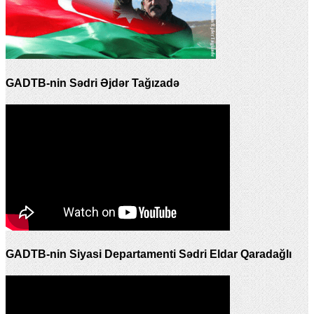
GADTB-nin Sədri Əjdər Tağızadə
GADTB-nin Siyasi Departamenti Sədri Eldar Qaradağlı