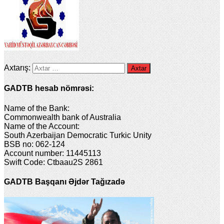
Axtarış:
GADTB hesab nömrəsi:
Name of the Bank:
Commonwealth bank of Australia
Name of the Account:
South Azerbaijan Democratic Turkic Unity
BSB no: 062-124
Account number: 11445113
Swift Code: Ctbaau2S 2861
GADTB Başqanı Əjdər Tağızadə