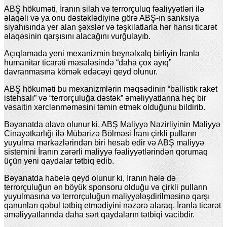
ABŞ hökuməti, İranın silah və terrorçuluq fəaliyyətləri ilə
əlaqəli və ya onu dəstəklədiyinə görə ABŞ-ın sanksiya
siyahısında yer alan şəxslər və təşkilatlarla hər hansı ticarət
əlaqəsinin qarşısını alacağını vurğulayıb.
Açıqlamada yeni mexanizmin beynəlxalq birliyin İranla
humanitar ticarəti məsələsində “daha çox ayıq”
davranmasına kömək edəcəyi qeyd olunur.
ABŞ hökuməti bu mexanizmlərin məqsədinin “ballistik raket
istehsalı” və “terrorçuluğa dəstək” əməliyyatlarına heç bir
vəsaitin xərclənməməsini təmin etmək olduğunu bildirib.
Bəyanatda əlavə olunur ki, ABŞ Maliyyə Nazirliyinin Maliyyə
Cinayətkarlığı ilə Mübarizə Bölməsi İranı çirkli pulların
yuyulma mərkəzlərindən biri hesab edir və ABŞ maliyyə
sistemini İranın zərərli maliyyə fəaliyyətlərindən qorumaq
üçün yeni qaydalar tətbiq edib.
Bəyanatda habelə qeyd olunur ki, İranın hələ də
terrorçuluğun ən böyük sponsoru olduğu və çirkli pulların
yuyulmasına və terrorçuluğun maliyyələşdirilməsinə qarşı
qanunları qəbul tətbiq etmədiyini nəzərə alaraq, İranla ticarət
əməliyyatlarında daha sərt qaydaların tətbiqi vacibdir.