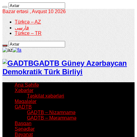
Bazar ertəsi , Avqust 10 2026
Türkçə – AZ
فارسی
Türkce – TR
GADTB Güney Azərbaycan
Demokratik Türk Birliyi
Ana Səhifə
Xəbərlər
Təşkilat xəbərləri
Məqalələr
GADTB
GADTB – Nizamnamə
GADTB – Məramnamə
Başqan
Sənədlər
Bəyanat