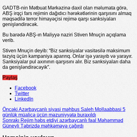
GADTB-nin Mətbuat Mərkəzinə daxil olan məlumata görə,
ABŞ irqçi fars rejimin dağıdıcı hərəkətlərinin qarşısını almaq
məqsədilə terror himayəçisi rejimə qarşı sanksiyaları
genişləndirəcək.
Bu barədə ABŞ-ın Maliyyə naziri Stiven Mnuçin açıqlama
verib.
Stiven Mnuçin deyib: “Biz sanksiyalar vasitəsilə maksimum
təzyiq üçün kampaniya aparırıq. Onlar işə yarayıb və yarayır.
Sanksiyalar pul axınının qarşısını alır. Biz sanksiyaları daha
da genişləndirəcəyik”.
Paylaş
Facebook
Twitter
LinkedIn
Öncəki
Azərbaycanlı siyasi məhbus Saleh Mollaabbasi 5
günlük müalicə üçün məzuniyyətə buraxıldı
Sonrakı
Rejim həbs etdiyi azərbaycanlı fəal Məhəmməd
Güneyli Təbrizdə məhkəməyə çağırdı