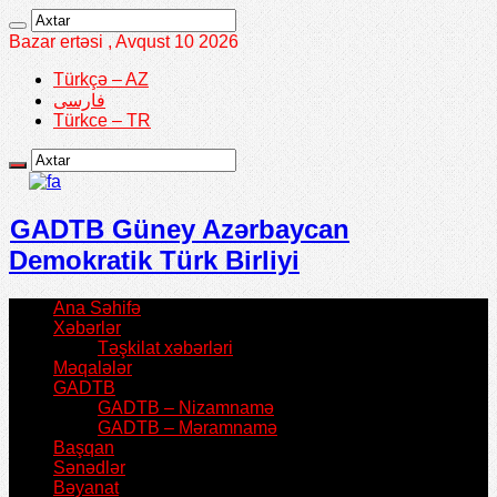
Bazar ertəsi , Avqust 10 2026
Türkçə – AZ
فارسی
Türkce – TR
GADTB Güney Azərbaycan
Demokratik Türk Birliyi
Ana Səhifə
Xəbərlər
Təşkilat xəbərləri
Məqalələr
GADTB
GADTB – Nizamnamə
GADTB – Məramnamə
Başqan
Sənədlər
Bəyanat