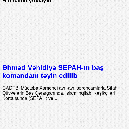
Həmçinin yoxlayın
Əhməd Vəhidiyə SEPAH-ın baş
komandanı təyin edilib
GADTB: Müctəba Xamenei ayrı-ayrı sərəncamlarla Silahlı
Qüvvələrin Baş Qərargahında, İslam İnqilabı Keşikçiləri
Korpusunda (SEPAH) və …