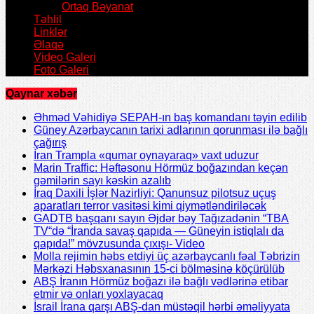
Ortaq Bəyanat
Təhlil
Linklər
Əlaqə
Video Galeri
Foto Galeri
Qaynar xəbər
Əhməd Vəhidiyə SEPAH-ın baş komandanı təyin edilib
Güney Azərbaycanın tarixi adlarının qorunması ilə bağlı
çağırış
İran Trampla «qumar oynayaraq» vaxt uduzur
Marin Traffic: Həftəsonu Hörmüz boğazından keçən
gəmilərin sayı kəskin azalıb
İraq Daxili İşlər Nazirliyi: Qanunsuz pilotsuz uçuş
aparatları terror vasitəsi kimi qiymətləndiriləcək
GADTB başqanı sayın Əjdər bəy Tağızadənin “TBA
TV“də “İranda savaş qapıda — Güneyin istiqlalı da
qapıda!” mövzusunda çıxışı- Video
Molla rejimin həbs etdiyi üç azərbaycanlı fəal Təbrizin
Mərkəzi Həbsxanasının 15-ci bölməsinə köçürülüb
ABŞ İranın Hörmüz boğazı ilə bağlı vədlərinə etibar
etmir və onları yoxlayacaq
İsrail İrana qarşı ABŞ-dan müstəqil hərbi əməliyyata