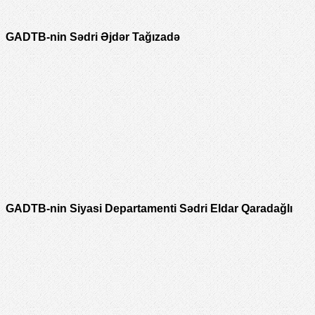
GADTB-nin Sədri Əjdər Tağızadə
GADTB-nin Siyasi Departamenti Sədri Eldar Qaradağlı