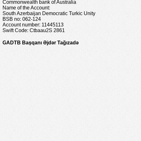
Commonwealth bank of Australia
Name of the Account:
South Azerbaijan Democratic Turkic Unity
BSB no: 062-124
Account number: 11445113
Swift Code: Ctbaau2S 2861
GADTB Başqanı Əjdər Tağızadə