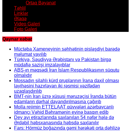
Ortaq Bəyanat
Təhlil
Linklər
Əlaqə
Video Galeri
Foto Galeri
Qaynar xəbər
Müctəba Xameneyinin səhhətinin pisləşdiyi barədə
məlumat yayılıb
Türkiyə, Səudiyyə Ərəbistanı və Pakistan birgə
müdafiə sazişi imzalayıblar
ABŞ-ın məqsədi İran İslam Respublikasının süqutu
olmalıdır
Mossadın silahlı kürd qruplarının İrana daxil olması
layihəsini hazırlayan iki rəsmisi vəzifədən
uzaqlaşdırılıb
BMT-nin İran üzrə xüsusi məruzəçisi İranda bütün
edamların dərhal dayandırılmasına çağırıb
Molla rejimin ETTELAAT qüvvələri azərbaycanlı
idmançı Vəhid Bəhramənin evinə basqın edib
Dey ayı etirazlarında saxlanılan 54 nəfər hələ də
Ərdəbil həbsxanasında həbsdə saxlanılır
Fars: Hörmüz boğazında gəmi hərəkəti orta dəhlizə