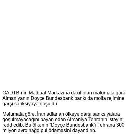
GADTB-nin Mətbuat Mərkəzinə daxil olan məlumata görə,
Almaniyanın Doyçe Bundesbank bankı da molla rejiminə
qarşı sanksiyaya qoşuldu.
Məlumata görə, İran adlanan ölkəyə qarşı sanksiyalara
qoşulmayacağını bəyan edən Almaniya Tehranın istəyini
rədd edib. Bu ölkənin “Doyçe Bundesbank”ı Tehrana 300
milyon avro nağd pul ödəməsini dayandırıb.