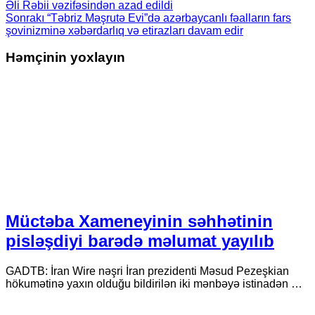
Əli Rəbii vǝzifǝsindǝn azad edildi
Sonrakı
“Təbriz Məşrutə Evi”də azərbaycanlı fəalların fars
şovinizminə xəbərdarlıq və etirazları davam edir
Həmçinin yoxlayın
Müctəba Xameneyinin səhhətinin
pisləşdiyi barədə məlumat yayılıb
GADTB: İran Wire nəşri İran prezidenti Məsud Pezeşkian
hökumətinə yaxın olduğu bildirilən iki mənbəyə istinadən …