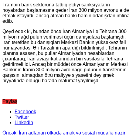
Trampın bank sektoruna tətbiq etdiyi sanksiyaların
noyabrdan başlamasına qədər İran 300 milyon avronu əldə
etmək istəyirdi, ancaq alman bankı həmin ödənişdən imtina
edib.
Qeyd edək ki, bundan öncə İran Almaniya ilə Tehrana 300
milyon nağd pulun verilməsi üçün danışıqlara başlamışdı.
İran tərəfdən bu danışıqları Mərkəzi Bankın yüksəkvəzifəli
nümayəndəsi Əli Tarzalinin apardığı bildirilmişdi. Tehranın
planına əsasən, bu pullar Almaniyadan hesablardan
çıxarılaraq, İran aviaşirkətlərindən biri vasitəsilə Tehrana
gətirilməli idi. Ancaq bir müddət öncə Almaniyanın Mərkəzi
Bankının İranın 300 milyon avro nağd pulunun transferinin
qarşısını almaqdan ötrü maliyyə siyasətini dəyişmək
niyyətində olduğu barədə məlumat yayılmışdı.
Paylaş
Facebook
Twitter
LinkedIn
Öncəki
İran adlanan ölkədə əmǝk vǝ sosial müdafiǝ naziri