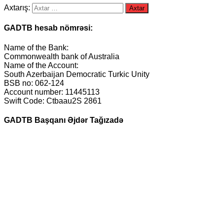
Axtarış:
GADTB hesab nömrəsi:
Name of the Bank:
Commonwealth bank of Australia
Name of the Account:
South Azerbaijan Democratic Turkic Unity
BSB no: 062-124
Account number: 11445113
Swift Code: Ctbaau2S 2861
GADTB Başqanı Əjdər Tağızadə