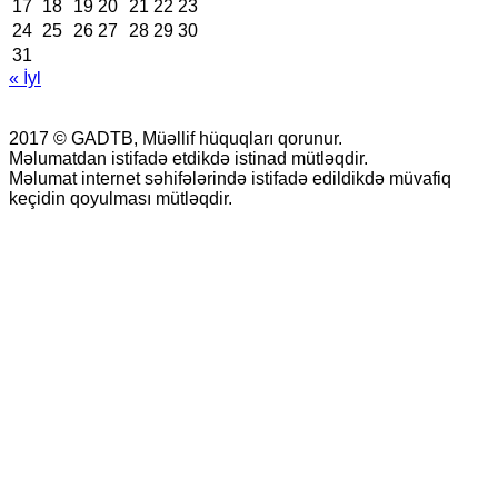
17
18
19
20
21
22
23
24
25
26
27
28
29
30
31
« İyl
2017 © GADTB, Müəllif hüquqları qorunur.
Məlumatdan istifadə etdikdə istinad mütləqdir.
Məlumat internet səhifələrində istifadə edildikdə müvafiq
keçidin qoyulması mütləqdir.