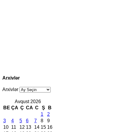
Arxivlər
Arxivlər
Avqust 2026
BE
ÇA
Ç
CA
C
Ş
B
1
2
3
4
5
6
7
8
9
10
11
12
13
14
15
16