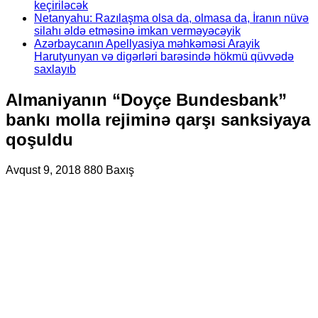
keçiriləcək
Netanyahu: Razılaşma olsa da, olmasa da, İranın nüvə
silahı əldə etməsinə imkan verməyəcəyik
Azərbaycanın Apellyasiya məhkəməsi Arayik
Harutyunyan və digərləri barəsində hökmü qüvvədə
saxlayıb
Almaniyanın “Doyçe Bundesbank”
bankı molla rejiminə qarşı sanksiyaya
qoşuldu
Avqust 9, 2018
880 Baxış