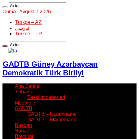
Cümə , Avqust 7 2026
Türkçə – AZ
فارسی
Türkce – TR
GADTB Güney Azərbaycan
Demokratik Türk Birliyi
Ana Səhifə
Xəbərlər
Təşkilat xəbərləri
Məqalələr
GADTB
GADTB – Nizamnamə
GADTB – Məramnamə
Başqan
Sənədlər
Bəyanat