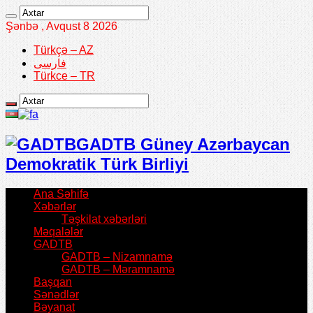
Şənbə , Avqust 8 2026
Türkçə – AZ
فارسی
Türkce – TR
GADTB Güney Azərbaycan
Demokratik Türk Birliyi
Ana Səhifə
Xəbərlər
Təşkilat xəbərləri
Məqalələr
GADTB
GADTB – Nizamnamə
GADTB – Məramnamə
Başqan
Sənədlər
Bəyanat