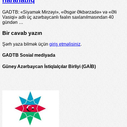
GADTB: «Siyamək Mirzəyi», «Əsgər Əkbərzadə» və «Əli
Vasiqi» adlı üç azərbaycanlı fəalın saxlanılmasından 40
gündən …
Bir cavab yazın
Şərh yaza bilmək üçün
giriş etməlisiniz
.
GADTB Sosial mediyada
Güney Azərbaycan İstiqlalçılar Birliyi (GAİB)