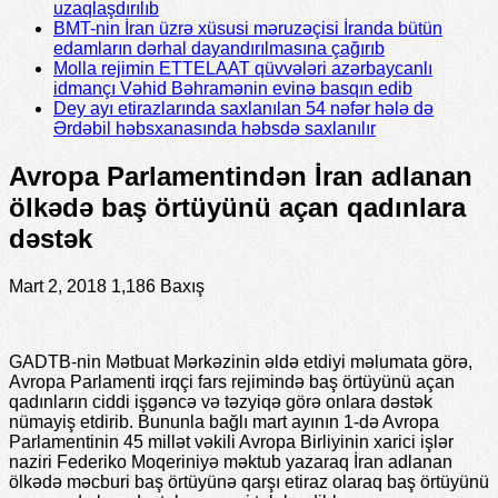
uzaqlaşdırılıb
BMT-nin İran üzrə xüsusi məruzəçisi İranda bütün
edamların dərhal dayandırılmasına çağırıb
Molla rejimin ETTELAAT qüvvələri azərbaycanlı
idmançı Vəhid Bəhramənin evinə basqın edib
Dey ayı etirazlarında saxlanılan 54 nəfər hələ də
Ərdəbil həbsxanasında həbsdə saxlanılır
Avropa Parlamentindən İran adlanan
ölkədə baş örtüyünü açan qadınlara
dəstək
Mart 2, 2018
1,186 Baxış
GADTB-nin Mətbuat Mərkəzinin əldə etdiyi məlumata görə,
Avropa Parlamenti irqçi fars rejimində baş örtüyünü açan
qadınların ciddi işgəncə və təzyiqə görə onlara dəstək
nümayiş etdirib. Bununla bağlı mart ayının 1-də Avropa
Parlamentinin 45 millət vəkili Avropa Birliyinin xarici işlər
naziri Federiko Moqeriniyə məktub yazaraq İran adlanan
ölkədə məcburi baş örtüyünə qarşı etiraz olaraq baş örtüyünü