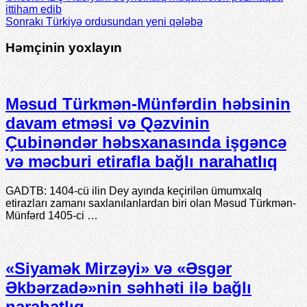
ittiham edib
Sonrakı
Türkiyə ordusundan yeni qələbə
Həmçinin yoxlayın
Məsud Türkmən-Münfərdin həbsinin
davam etməsi və Qəzvinin
Çubinəndər həbsxanasında işgəncə
və məcburi etirafla bağlı narahatlıq
GADTB: 1404-cü ilin Dey ayında keçirilən ümumxalq
etirazları zamanı saxlanılanlardan biri olan Məsud Türkmən-
Münfərd 1405-ci …
«Siyamək Mirzəyi» və «Əsgər
Əkbərzadə»nin səhhəti ilə bağlı
narahatlıq