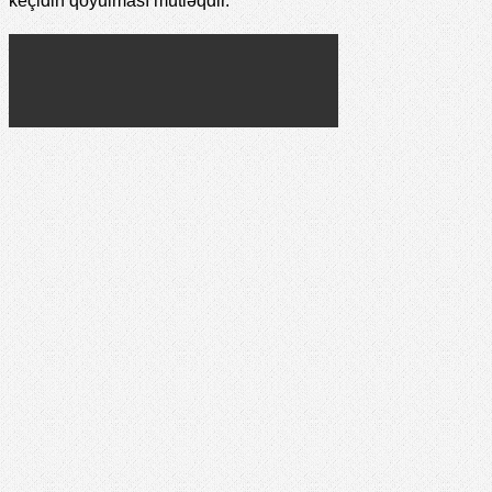
keçidin qoyulması mütləqdir.