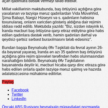
açan qadınlara dəstək verməyi tələb ediblər.
Millət vəkillərinin məktubunda, baş örtüyünü açdığına görə
yaxalanan və təzyiqə məruz qadınlardan Vida Müvəhhid,
Şima Babayi, Nərgiz Hüseyni və s. qadınların həbsinə
toxunularaq, onların xaricdən göstəriş aldığına dair rejimin
iddiası rədd edilib. Məktubda yazılıb: “Biz, sizdən istəyirik ki,
İranda məcburi baş örtüyünə qarşı etiraz etdiytinə görə həbs
edilən qadınlara dəstək verib, həmin qadınları dərhal və
qeydsiz-şərtsiz sərbəst buraxılmasını tələb edəsiniz”.
Bundan başqa Beynəlxalq Əfv Təşkilatı da fevral ayının 26-
da bəyanat yayaraq, İranda ən azı 35 qadının baş örtüyünü
açdığına görə rejim qüvvələri tərəfindən həbs olunmasından
narahatlığını bildirib. Beynəlxalq Əfv Təşkilatının
bəyanatında deyilir ki, məcburi hicaba qarşı dinc etiraza görə
həbs edilən onlarla qadın təzyiqə məruz qalmış və hazırda
ədalətsizcəsinə mühakimə edilirlər.
Paylaş
Facebook
Twitter
LinkedIn
Öncəki
ABŞ Rusiyanı beynəlxalq müqavilələri pozmaqda