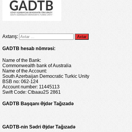
Axtarış:
GADTB hesab nömrəsi:
Name of the Bank:
Commonwealth bank of Australia
Name of the Account:
South Azerbaijan Democratic Turkic Unity
BSB no: 062-124
Account number: 11445113
Swift Code: Ctbaau2S 2861
GADTB Başqanı Əjdər Tağızadə
GADTB-nin Sədri Əjdər Tağızadə