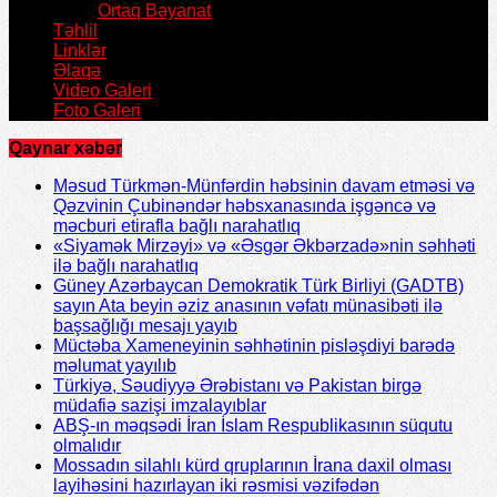
Ortaq Bəyanat
Təhlil
Linklər
Əlaqə
Video Galeri
Foto Galeri
Qaynar xəbər
Məsud Türkmən-Münfərdin həbsinin davam etməsi və
Qəzvinin Çubinəndər həbsxanasında işgəncə və
məcburi etirafla bağlı narahatlıq
«Siyamək Mirzəyi» və «Əsgər Əkbərzadə»nin səhhəti
ilə bağlı narahatlıq
Güney Azərbaycan Demokratik Türk Birliyi (GADTB)
sayın Ata beyin əziz anasının vəfatı münasibəti ilə
başsağlığı mesajı yayıb
Müctəba Xameneyinin səhhətinin pisləşdiyi barədə
məlumat yayılıb
Türkiyə, Səudiyyə Ərəbistanı və Pakistan birgə
müdafiə sazişi imzalayıblar
ABŞ-ın məqsədi İran İslam Respublikasının süqutu
olmalıdır
Mossadın silahlı kürd qruplarının İrana daxil olması
layihəsini hazırlayan iki rəsmisi vəzifədən