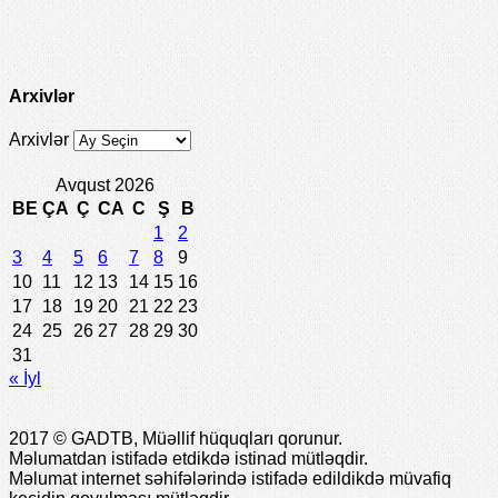
Arxivlər
Arxivlər
Avqust 2026
BE
ÇA
Ç
CA
C
Ş
B
1
2
3
4
5
6
7
8
9
10
11
12
13
14
15
16
17
18
19
20
21
22
23
24
25
26
27
28
29
30
31
« İyl
2017 © GADTB, Müəllif hüquqları qorunur.
Məlumatdan istifadə etdikdə istinad mütləqdir.
Məlumat internet səhifələrində istifadə edildikdə müvafiq