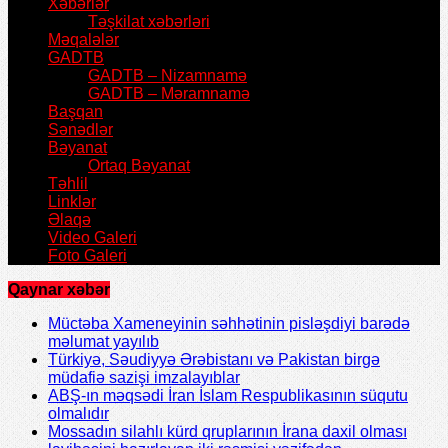
Xəbərlər
Təşkilat xəbərləri
Məqalələr
GADTB
GADTB – Nizamnamə
GADTB – Məramnamə
Başqan
Sənədlər
Bəyanat
Ortaq Bəyanat
Təhlil
Linklər
Əlaqə
Video Galeri
Foto Galeri
Qaynar xəbər
Müctəba Xameneyinin səhhətinin pisləşdiyi barədə
məlumat yayılıb
Türkiyə, Səudiyyə Ərəbistanı və Pakistan birgə
müdafiə sazişi imzalayıblar
ABŞ-ın məqsədi İran İslam Respublikasının süqutu
olmalıdır
Mossadın silahlı kürd qruplarının İrana daxil olması