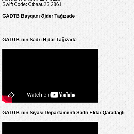
Swift Code: Ctbaau2S 2861
GADTB Başqanı Əjdər Tağızadə
GADTB-nin Sədri Əjdər Tağızadə
GADTB-nin Siyasi Departamenti Sədri Eldar Qaradağlı