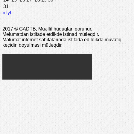
31
« İyl
2017 © GADTB, Müəllif hüquqları qorunur.
Məlumatdan istifadə etdikdə istinad mütləqdir.
Məlumat internet səhifələrində istifadə edildikdə müvafiq
keçidin qoyulması mütləqdir.