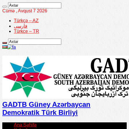
Cümə , Avqust 7 2026
Türkçə – AZ
فارسی
Türkce – TR
GADTB Güney Azərbaycan
Demokratik Türk Birliyi
Ana Səhifə