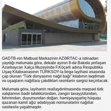
GADTB-nin Mətbuat Mərkəzinin AZƏRTAC-a istinadən
yaydığı məlumata görə, dekabr ayının 8-də Bakıda yerləşən
Azərbaycan Xalça Muzeyində F.Köçərli adına Respublika
Uşaq Kitabxanasının TÜRKSOY-la birgə layihəsi əsasında
çap olunan “Türk dünyasının nağıl bağı” kitabının təqdimatı
və uşaqların nağıllara çəkdikləri rəsmlərin sərgisi keçiriləcək.
Məlumata görə, layihənin reallaşdırılmasında məqsəd türk
xalqlarının bədii təfəkküründən, zəngin təxəyyülündən,
fəhmindən, duyumundan doğan, həmişəyaşarlıq hüququ
qazanan kamil ağız ədəbiyyatı nümunələrini nağıllar
vasitəsilə yaşatmaqdır.