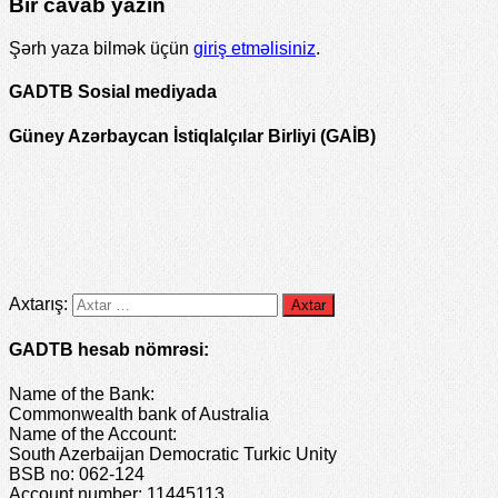
Bir cavab yazın
Şərh yaza bilmək üçün
giriş etməlisiniz
.
GADTB Sosial mediyada
Güney Azərbaycan İstiqlalçılar Birliyi (GAİB)
Axtarış:
GADTB hesab nömrəsi:
Name of the Bank:
Commonwealth bank of Australia
Name of the Account:
South Azerbaijan Democratic Turkic Unity
BSB no: 062-124
Account number: 11445113