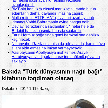
layihəsini hazırlayan iki rəsmisi vəzifədən
uzaqlaşdırılıb
BMT-nin İran üzrə xüsusi məruzəçisi İranda bütün
edamların dərhal dayandırılmasına çağırıb
Molla rejimin ETTELAAT qüvvələri azərbaycanlı
idmançı Vəhid Bəhramənin evinə basqın edib
Dey ayı etirazlarında saxlanılan 54 nəfər hələ də
Ərdəbil həbsxanasında həbsdə saxlanılır
Fars: Hörmüz boğazında gəmi hərəkəti orta dəhlizə
keçiriləcək
Netanyahu: Razılaşma olsa da, olmasa da, İranın nüvə
silahı əldə etməsinə imkan verməyəcəyik
Azərbaycanın Apellyasiya məhkəməsi Arayik
Harutyunyan və digərləri barəsində hökmü qüvvədə
saxlayıb
Bakıda “Türk dünyasının nağıl bağı”
kitabının təqdimatı olacaq
Dekabr 7, 2017
1,112 Baxış