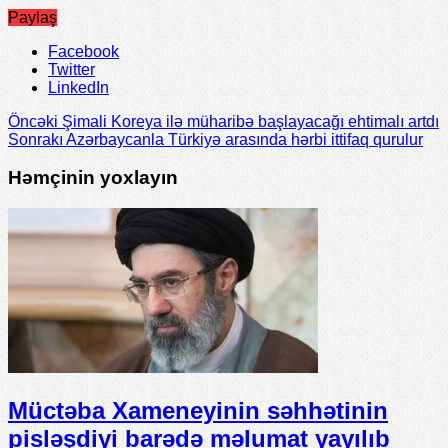
Paylaş
Facebook
Twitter
LinkedIn
Öncəki
Şimali Koreya ilə müharibə başlayacağı ehtimalı artdı
Sonrakı
Azərbaycanla Türkiyə arasında hərbi ittifaq qurulur
Həmçinin yoxlayın
Müctəba Xameneyinin səhhətinin
pisləşdiyi barədə məlumat yayılıb