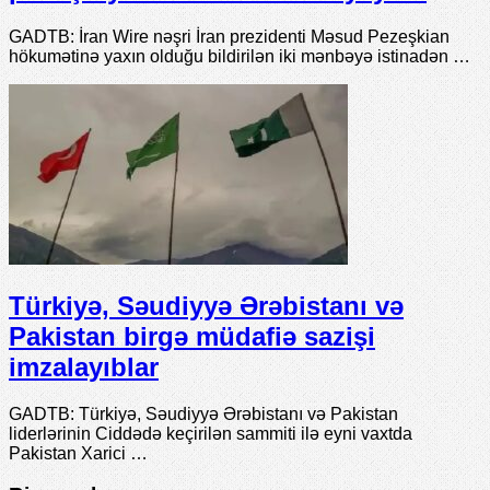
GADTB: İran Wire nəşri İran prezidenti Məsud Pezeşkian
hökumətinə yaxın olduğu bildirilən iki mənbəyə istinadən …
Türkiyə, Səudiyyə Ərəbistanı və
Pakistan birgə müdafiə sazişi
imzalayıblar
GADTB: Türkiyə, Səudiyyə Ərəbistanı və Pakistan
liderlərinin Ciddədə keçirilən sammiti ilə eyni vaxtda
Pakistan Xarici …