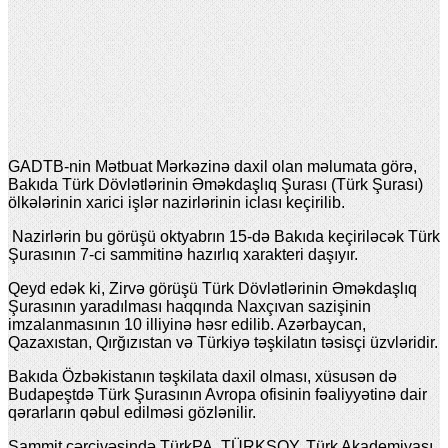
GADTB-nin Mətbuat Mərkəzinə daxil olan məlumata görə,
Bakıda Türk Dövlətlərinin Əməkdaşlıq Şurası (Türk Şurası)
ölkələrinin xarici işlər nazirlərinin iclası keçirilib.
Nazirlərin bu görüşü oktyabrın 15-də Bakıda keçiriləcək Türk
Şurasının 7-ci sammitinə hazırlıq xarakteri daşıyır.
Qeyd edək ki, Zirvə görüşü Türk Dövlətlərinin Əməkdaşlıq
Şurasının yaradılması haqqında Naxçıvan sazişinin
imzalanmasının 10 illiyinə həsr edilib. Azərbaycan,
Qazaxıstan, Qırğızıstan və Türkiyə təşkilatın təsisçi üzvləridir.
Bakıda Özbəkistanın təşkilata daxil olması, xüsusən də
Budapeştdə Türk Şurasının Avropa ofisinin fəaliyyətinə dair
qərarların qəbul edilməsi gözlənilir.
Sammit çərçivəsində TürkPA, TÜRKSOY, Türk Akademiyası,