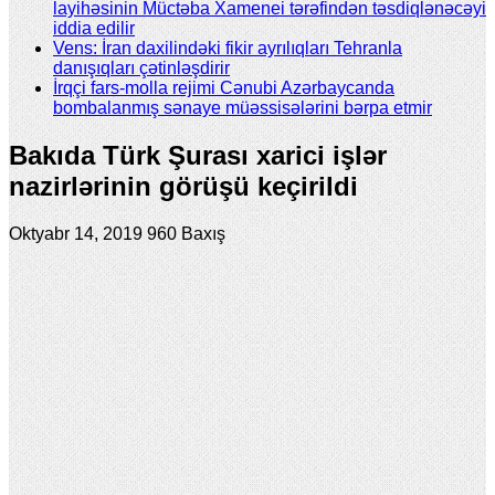
layihəsinin Müctəba Xamenei tərəfindən təsdiqlənəcəyi
iddia edilir
Vens: İran daxilindəki fikir ayrılıqları Tehranla
danışıqları çətinləşdirir
İrqçi fars-molla rejimi Cənubi Azərbaycanda
bombalanmış sənaye müəssisələrini bərpa etmir
Bakıda Türk Şurası xarici işlər
nazirlərinin görüşü keçirildi
Oktyabr 14, 2019
960 Baxış