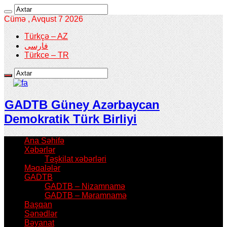
Cümə , Avqust 7 2026
Türkçə – AZ
فارسی
Türkce – TR
GADTB Güney Azərbaycan
Demokratik Türk Birliyi
Ana Səhifə
Xəbərlər
Təşkilat xəbərləri
Məqalələr
GADTB
GADTB – Nizamnamə
GADTB – Məramnamə
Başqan
Sənədlər
Bəyanat