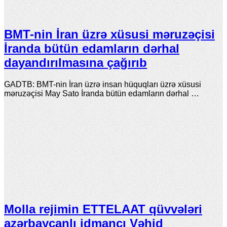
BMT-nin İran üzrə xüsusi məruzəçisi
İranda bütün edamların dərhal
dayandırılmasına çağırıb
GADTB: BMT-nin İran üzrə insan hüquqları üzrə xüsusi
məruzəçisi May Sato İranda bütün edamların dərhal …
Molla rejimin ETTELAAT qüvvələri
azərbaycanlı idmançı Vəhid