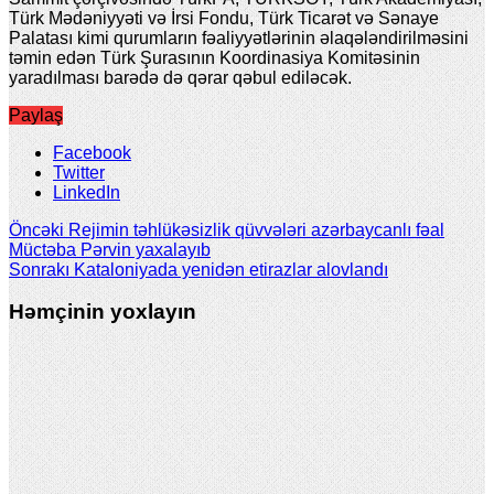
Türk Mədəniyyəti və İrsi Fondu, Türk Ticarət və Sənaye
Palatası kimi qurumların fəaliyyətlərinin əlaqələndirilməsini
təmin edən Türk Şurasının Koordinasiya Komitəsinin
yaradılması barədə də qərar qəbul ediləcək.
Paylaş
Facebook
Twitter
LinkedIn
Öncəki
Rejimin təhlükəsizlik qüvvələri azərbaycanlı fəal
Müctəba Pərvin yaxalayıb
Sonrakı
Kataloniyada yenidən etirazlar alovlandı
Həmçinin yoxlayın