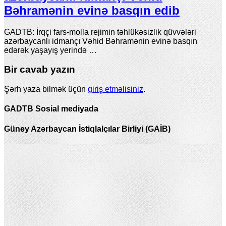
Bəhramənin evinə basqın edib
GADTB: İrqçi fars-molla rejimin təhlükəsizlik qüvvələri
azərbaycanlı idmançı Vəhid Bəhramənin evinə basqın
edərək yaşayış yerində …
Bir cavab yazın
Şərh yaza bilmək üçün
giriş etməlisiniz
.
GADTB Sosial mediyada
Güney Azərbaycan İstiqlalçılar Birliyi (GAİB)