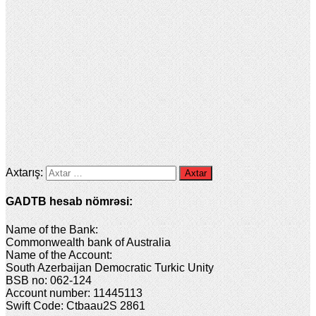
Axtarış:
GADTB hesab nömrəsi:
Name of the Bank:
Commonwealth bank of Australia
Name of the Account:
South Azerbaijan Democratic Turkic Unity
BSB no: 062-124
Account number: 11445113
Swift Code: Ctbaau2S 2861