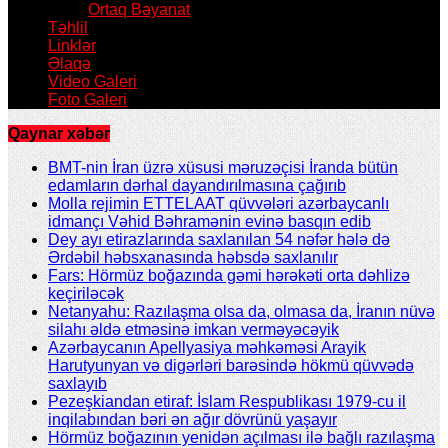
Ortaq Bəyanat
Təhlil
Linklər
Əlaqə
Video Galeri
Foto Galeri
Qaynar xəbər
BMT-nin İran üzrə xüsusi məruzəçisi İranda bütün
edamların dərhal dayandırılmasına çağırıb
Molla rejimin ETTELAAT qüvvələri azərbaycanlı
idmançı Vəhid Bəhramənin evinə basqın edib
Dey ayı etirazlarında saxlanılan 54 nəfər hələ də
Ərdəbil həbsxanasında həbsdə saxlanılır
Fars: Hörmüz boğazında gəmi hərəkəti orta dəhlizə
keçiriləcək
Netanyahu: Razılaşma olsa da, olmasa da, İranın nüvə
silahı əldə etməsinə imkan verməyəcəyik
Azərbaycanın Apellyasiya məhkəməsi Arayik
Harutyunyan və digərləri barəsində hökmü qüvvədə
saxlayıb
Pezeşkiandan etiraf: İslam Respublikası 1979-cu il
inqilabından bəri ən ağır dövrünü yaşayır
Hörmüz boğazının yenidən açılması ilə bağlı razılaşma