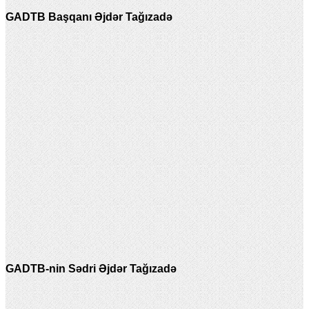
GADTB Başqanı Əjdər Tağızadə
GADTB-nin Sədri Əjdər Tağızadə