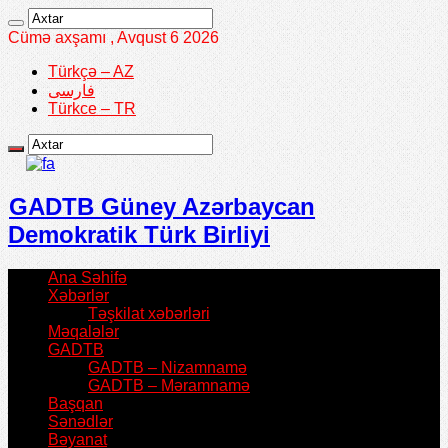
Cümə axşamı , Avqust 6 2026
Türkçə – AZ
فارسی
Türkce – TR
GADTB Güney Azərbaycan
Demokratik Türk Birliyi
Ana Səhifə
Xəbərlər
Təşkilat xəbərləri
Məqalələr
GADTB
GADTB – Nizamnamə
GADTB – Məramnamə
Başqan
Sənədlər
Bəyanat