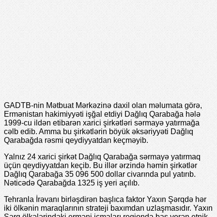
GADTB-nin Mətbuat Mərkəzinə daxil olan məlumata görə,
Ermənistan hakimiyyəti işğal etdiyi Dağlıq Qarabağa hələ
1999-cu ildən etibarən xarici şirkətləri sərmayə yatırmağa
cəlb edib. Amma bu şirkətlərin böyük əksəriyyəti Dağlıq
Qarabağda rəsmi qeydiyyatdan keçməyib.
Yalnız 24 xarici şirkət Dağlıq Qarabağa sərmayə yatırmaq
üçün qeydiyyatdan keçib. Bu illər ərzində həmin şirkətlər
Dağlıq Qarabağa 35 096 500 dollar civarında pul yatırıb.
Nəticədə Qarabağda 1325 iş yeri açılıb.
Tehranla İrəvanı birləşdirən başlıca faktor Yaxın Şərqdə hər
iki ölkənin maraqlarının strateji baxımdan uzlaşmasıdır. Yaxın
Şərq ölkələrindəki erməni icmaları regionda baş verən etnik,