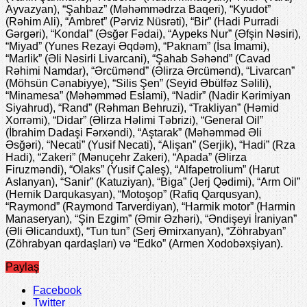
Ayvazyan), “Şahbaz” (Məhəmmədrza Baqeri), “Kyudot”
(Rəhim Ali), “Ambret” (Pərviz Nüsrəti), “Bir” (Hadi Purradi
Gərgəri), “Kondal” (Əsğər Fədai), “Aypeks Nur” (Əfşin Nəsiri),
“Miyad” (Yunes Rezayi Əqdəm), “Paknam” (İsa İmami),
“Marlik” (Əli Nəsirli Livarcani), “Şahab Səhənd” (Cavad
Rəhimi Namdar), “Ərcümənd” (Əlirza Ərcümənd), “Livarcan”
(Möhsün Cənabiyye), “Silis Şen” (Seyid Əbülfəz Səlili),
“Minamesa” (Məhəmməd Eslami), “Nadir” (Nadir Kərimiyan
Siyahrud), “Rand” (Rəhman Behruzi), “Trakliyan” (Həmid
Xorrəmi), “Didar” (Əlirza Həlimi Təbrizi), “General Oil”
(İbrahim Dadaşi Fərxəndi), “Aştarak” (Məhəmməd Əli
Əsğəri), “Necati” (Yusif Necati), “Alişan” (Serjik), “Hadi” (Rza
Hadi), “Zakeri” (Mənuçehr Zakeri), “Apada” (Əlirza
Firuzməndi), “Olaks” (Yusif Çaleş), “Alfapetrolium” (Harut
Aslanyan), “Sanir” (Katuziyan), “Biga” (Jerj Qədimi), “Arm Oil”
(Hernik Darqukasyan), “Motoşop” (Rafiq Qarqusyan),
“Raymond” (Raymond Tarverdiyan), “Harmik motor” (Harmin
Manaseryan), “Şin Ezgim” (Əmir Əzhəri), “Əndişeyi İraniyan”
(Əli Əlicanduxt), “Tun tun” (Serj Əmirxanyan), “Zöhrabyan”
(Zöhrabyan qardaşları) və “Edko” (Armen Xodobəxşiyan).
Paylaş
Facebook
Twitter