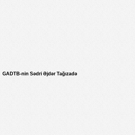
GADTB-nin Sədri Əjdər Tağızadə