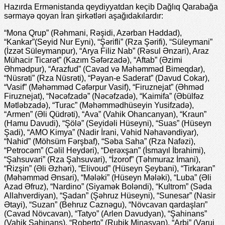
Hazırda Ermənistanda qeydiyyatdan keçib Dağlıq Qarabağa
sərmayə qoyan İran şirkətləri aşağıdakılardır:
“Mona Qrup” (Rəhmani, Rəşidi, Azərban Həddad),
“Kankar”(Seyid Nur Eyni), “Şərifli” (Rza Şərifi), “Süleymani”
(İzzət Süleymanpur), “Arya Filiz Nab” (Rəsul Ənzari), Araz
Mühacir Ticarət” (Kazım Səfərzadə), “Aftab” (Əzimi
Əhmədpur), “Arazfud” (Cavad və Məhəmməd Bimeqdar),
“Nüsrəti” (Rza Nüsrəti), “Pəyan-e Saderat” (Davud Cokar),
“Vasif” (Məhəmməd Cəfərpur Vasif), “Firuznejat” (Əhməd
Firuznejat), “Nəcəfzadə” (Nəcəfzadə), “Kaimifa” (Əbülfəz
Mətləbzadə), “Turac” (Məhəmmədhüseyin Yusifzadə),
“Armen” (Əli Qüdrəti), “Ava” (Vahik Ohancanyan), “Kraun”
(Hamu Davudi), “Şölə” (Seyidəli Hüseyni), “Suas” (Hüseyn
Şadi), “AMO Kimya” (Nadir İrani, Vəhid Nəhavəndiyar),
“Nahid” (Möhsüm Fərşbaf), “Səba Saha” (Rza Nafəzi),
“Petrocəm” (Cəlil Heydəri), “Derəxşan” (İsmayıl İbrahimi),
“Şahsuvari” (Rza Şahsuvari), “İzorof” (Təhmuraz İmani),
“Rizşin” (Əli Əzhəri), “Elivoud” (Hüseyn Şeybani), “Tirkaran”
(Məhəmməd Ənsari), “Mələki” (Hüseyn Mələki), “Luba” (Əli
Azad Əfruz), “Nardino” (Siyamək Boləndi), “Kultrom” (Səda
Allahverdiyan), “Şadan” (Şəhruz Hüseyni), “Sunesar” (Nasir
Ətayi), “Suzan” (Behruz Caznəgu), “Növcavan qardaşları”
(Cavad Növcavan), “Tatyo” (Arlen Davudyan), “Şahinans”
(Vahik Şahinans), “Roberto” (Rubik Minasyan), “Arbi” (Varuj