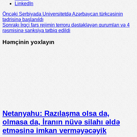
LinkedIn
Öncəki
Serbiyada Universitetdə Azərbaycan türkcəsinin
tədrisinə başlanıldı
Sonrakı
İrqçi fars rejimin terroru dəstəkləyən qurumları və 4
rəsmisinə sanksiya tətbiq edildi
Həmçinin yoxlayın
Netanyahu: Razılaşma olsa da,
olmasa da, İranın nüvə silahı əldə
etməsinə imkan verməyəcəyik