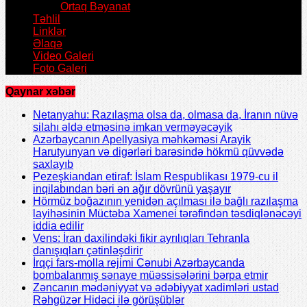
Ortaq Bəyanat
Təhlil
Linklər
Əlaqə
Video Galeri
Foto Galeri
Qaynar xəbər
Netanyahu: Razılaşma olsa da, olmasa da, İranın nüvə
silahı əldə etməsinə imkan verməyəcəyik
Azərbaycanın Apellyasiya məhkəməsi Arayik
Harutyunyan və digərləri barəsində hökmü qüvvədə
saxlayıb
Pezeşkiandan etiraf: İslam Respublikası 1979-cu il
inqilabından bəri ən ağır dövrünü yaşayır
Hörmüz boğazının yenidən açılması ilə bağlı razılaşma
layihəsinin Müctəba Xamenei tərəfindən təsdiqlənəcəyi
iddia edilir
Vens: İran daxilindəki fikir ayrılıqları Tehranla
danışıqları çətinləşdirir
İrqçi fars-molla rejimi Cənubi Azərbaycanda
bombalanmış sənaye müəssisələrini bərpa etmir
Zəncanın mədəniyyət və ədəbiyyat xadimləri ustad
Rəhgüzər Hidəci ilə görüşüblər