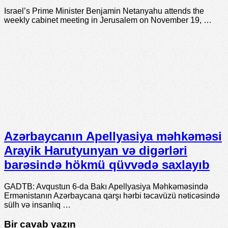
Israel’s Prime Minister Benjamin Netanyahu attends the
weekly cabinet meeting in Jerusalem on November 19, …
Azərbaycanın Apellyasiya məhkəməsi
Arayik Harutyunyan və digərləri
barəsində hökmü qüvvədə saxlayıb
GADTB: Avqustun 6-da Bakı Apellyasiya Məhkəməsində
Ermənistanın Azərbaycana qarşı hərbi təcavüzü nəticəsində
sülh və insanlıq …
Bir cavab yazın