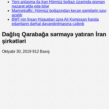
Yeni anlaşma ilə İran Hörmüz boğazı üzərində qismən
nəzarət əldə edə bilər
Marinetraffic: Hörmüz boğazından keçən gəmilərin sayı
azalıb
BMT-nin İnsan Hüquqları üzrə Ali Komissarı İranda
edamların dərhal dayandırılmasına çağırıb
Dağlıq Qarabağa sərmayə yatıran İran
şirkətləri
Oktyabr 30, 2019
912 Baxış