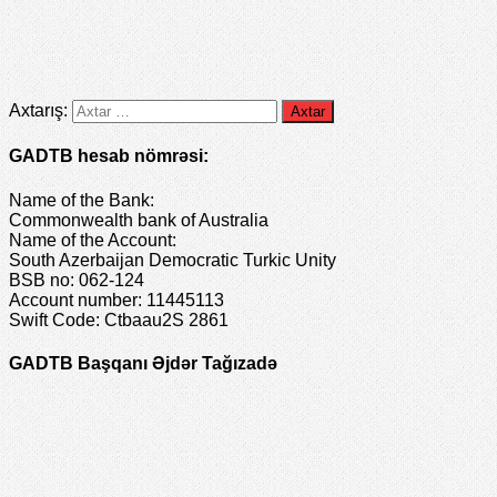
Axtarış:
GADTB hesab nömrəsi:
Name of the Bank:
Commonwealth bank of Australia
Name of the Account:
South Azerbaijan Democratic Turkic Unity
BSB no: 062-124
Account number: 11445113
Swift Code: Ctbaau2S 2861
GADTB Başqanı Əjdər Tağızadə