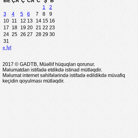
BE
ÇA
Ç
CA
C
Ş
B
1
2
3
4
5
6
7
8
9
10
11
12
13
14
15
16
17
18
19
20
21
22
23
24
25
26
27
28
29
30
31
« İyl
2017 © GADTB, Müəllif hüquqları qorunur.
Məlumatdan istifadə etdikdə istinad mütləqdir.
Məlumat internet səhifələrində istifadə edildikdə müvafiq
keçidin qoyulması mütləqdir.