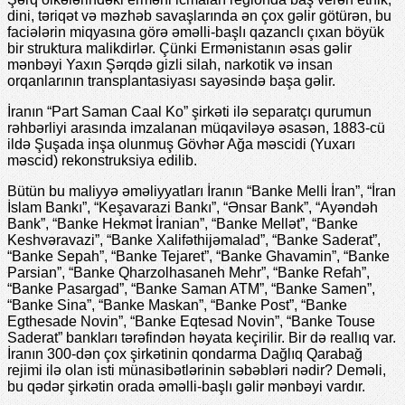
dini, təriqət və məzhəb savaşlarında ən çox gəlir götürən, bu
faciələrin miqyasına görə əməlli-başlı qazanclı çıxan böyük
bir struktura malikdirlər. Çünki Ermənistanın əsas gəlir
mənbəyi Yaxın Şərqdə gizli silah, narkotik və insan
orqanlarının transplantasiyası sayəsində başa gəlir.
İranın “Part Saman Caal Ko” şirkəti ilə separatçı qurumun
rəhbərliyi arasında imzalanan müqaviləyə əsasən, 1883-cü
ildə Şuşada inşa olunmuş Gövhər Ağa məscidi (Yuxarı
məscid) rekonstruksiya edilib.
Bütün bu maliyyə əməliyyatları İranın “Banke Melli İran”, “İran
İslam Bankı”, “Keşavarazi Bankı”, “Ənsar Bank”, “Ayəndəh
Bank”, “Banke Hekmət İranian”, “Banke Mellət”, “Banke
Keshvəravazi”, “Banke Xalifəthijəmalad”, “Banke Saderat”,
“Banke Sepah”, “Banke Tejaret”, “Banke Ghavamin”, “Banke
Parsian”, “Banke Qharzolhasaneh Mehr”, “Banke Refah”,
“Banke Pasargad”, “Banke Saman ATM”, “Banke Samen”,
“Banke Sina”, “Banke Maskan”, “Banke Post”, “Banke
Egthesade Novin”, “Banke Eqtesad Novin”, “Banke Touse
Saderat” bankları tərəfindən həyata keçirilir. Bir də reallıq var.
İranın 300-dən çox şirkətinin qondarma Dağlıq Qarabağ
rejimi ilə olan isti münasibətlərinin səbəbləri nədir? Deməli,
bu qədər şirkətin orada əməlli-başlı gəlir mənbəyi vardır.