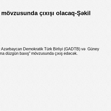
 mövzusunda çıxışı olacaq-Şəkil
y Azərbaycan Demokratik Türk Birliyi (GADTB) və Güney
larına düzgün baxış” mövzusunda çıxış edəcək.