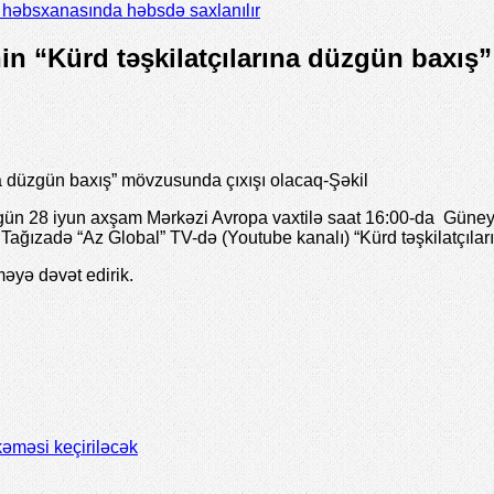
il həbsxanasında həbsdə saxlanılır
n “Kürd təşkilatçılarına düzgün baxış”
a düzgün baxış” mövzusunda çıxışı olacaq-Şəkil
gün 28 iyun axşam Mərkəzi Avropa vaxtilə saat 16:00-da Güne
əy Tağızadə “Az Global” TV-də (Youtube kanalı) “Kürd təşkilatçı
məyə dəvət edirik.
əməsi keçiriləcək