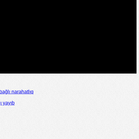
ağlı narahatlıq
ı yayıb