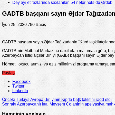
Dey ayı etirazlarında saxlanılan 54 nəfər hələ də Ərdəb
GADTB başqanı sayın Əjdər Tağızadəni
İyun 28, 2020
780 Baxış
GADTB başqanı sayın Əjdər Tağızadənin “Kürd təşkilatçıların
GADTB-nin Mətbuat Mərkəzinə daxil olan məlumata görə, bu 
Azərbaycan İstiqlalçılar Birliyi (GAİB) başqanı sayın Əjdər b
Hörmətli oxucularımızı və əziz millətimizi proqrama tamaşa et
Paylaş
Facebook
Twitter
LinkedIn
Öncəki
Türkiyə Avropa Birliyinin Kiprla ba]l; təklifini rədd etdi
Sonrakı
Azərbaycanlı fəal Meysəm Colaninin apelyasiya məhk
Həmçinin yoxlayın