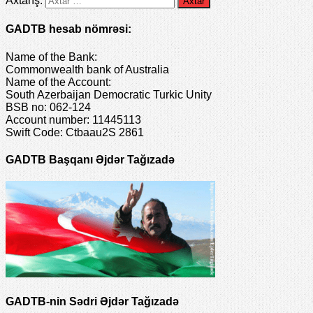
Axtarış:
GADTB hesab nömrəsi:
Name of the Bank:
Commonwealth bank of Australia
Name of the Account:
South Azerbaijan Democratic Turkic Unity
BSB no: 062-124
Account number: 11445113
Swift Code: Ctbaau2S 2861
GADTB Başqanı Əjdər Tağızadə
GADTB-nin Sədri Əjdər Tağızadə