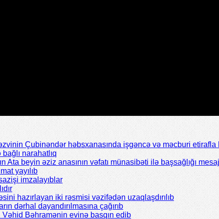
inin Çubinəndər həbsxanasında işgəncə və məcburi etirafla b
bağlı narahatlıq
Ata beyin əziz anasının vəfatı münasibəti ilə başsağlığı mesaj
mat yayılıb
azişi imzalayıblar
ıdır
əsini hazırlayan iki rəsmisi vəzifədən uzaqlaşdırılıb
rın dərhal dayandırılmasına çağırıb
ı Vəhid Bəhramənin evinə basqın edib