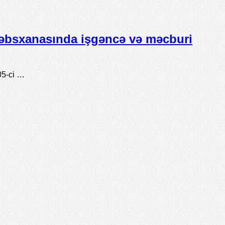
əbsxanasında işgəncə və məcburi
05-ci …