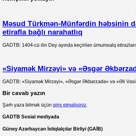
Məsud Türkmən-Münfərdin həbsinin d
etirafla bağlı narahatlıq
GADTB: 1404-cü ilin Dey ayında keçirilən ümumxalq etirazlar
«Siyamək Mirzəyi» və «Əsgər Əkbərzadə
GADTB: «Siyamək Mirzəyi», «Əsgər Əkbərzadə» və «Əli Vasiqi
Bir cavab yazın
Şərh yaza bilmək üçün
giriş etməlisiniz
.
GADTB Sosial mediyada
Güney Azərbaycan İstiqlalçılar Birliyi (GAİB)