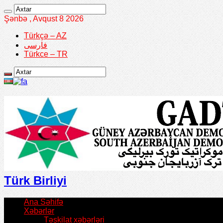
Şənbə , Avqust 8 2026
Türkçə – AZ
فارسی
Türkce – TR
Türk Birliyi
Ana Səhifə
Xəbərlər
Təşkilat xəbərləri