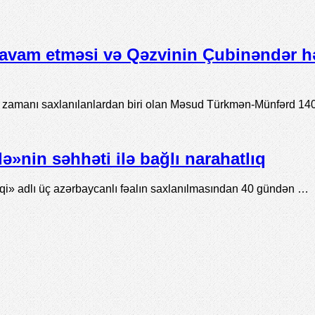
avam etməsi və Qəzvinin Çubinəndər h
ı zamanı saxlanılanlardan biri olan Məsud Türkmən-Münfərd 14
»nin səhhəti ilə bağlı narahatlıq
» adlı üç azərbaycanlı fəalın saxlanılmasından 40 gündən …