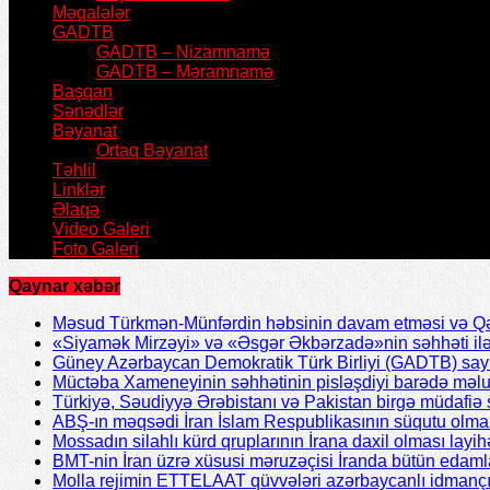
Məqalələr
GADTB
GADTB – Nizamnamə
GADTB – Məramnamə
Başqan
Sənədlər
Bəyanat
Ortaq Bəyanat
Təhlil
Linklər
Əlaqə
Video Galeri
Foto Galeri
Qaynar xəbər
Məsud Türkmən-Münfərdin həbsinin davam etməsi və Qəzv
«Siyamək Mirzəyi» və «Əsgər Əkbərzadə»nin səhhəti ilə 
Güney Azərbaycan Demokratik Türk Birliyi (GADTB) sayın 
Müctəba Xameneyinin səhhətinin pisləşdiyi barədə məlu
Türkiyə, Səudiyyə Ərəbistanı və Pakistan birgə müdafiə s
ABŞ-ın məqsədi İran İslam Respublikasının süqutu olmal
Mossadın silahlı kürd qruplarının İrana daxil olması layih
BMT-nin İran üzrə xüsusi məruzəçisi İranda bütün edamla
Molla rejimin ETTELAAT qüvvələri azərbaycanlı idmanç