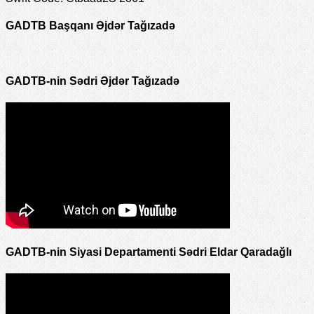
GADTB Başqanı Əjdər Tağızadə
GADTB-nin Sədri Əjdər Tağızadə
GADTB-nin Siyasi Departamenti Sədri Eldar Qaradağlı