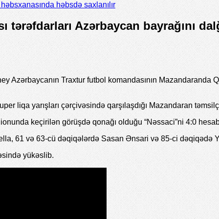
il həbsxanasında həbsdə saxlanılır
tərəfdarları Azərbaycan bayrağını dalğ
ey Azərbaycanın Traxtur futbol komandasının Mazandaranda Q
per liqa yarışları çərçivəsində qarşılaşdığı Mazandaran təmsi
ionunda keçirilən görüşdə qonağı olduğu “Nəssaci”ni 4:0 hesabı
ella, 61 və 63-cü dəqiqələrdə Sasan Ənsari və 85-ci dəqiqədə Y
əsində yükəslib.