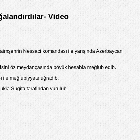
alandırdılar- Video
aimşəhrin Nəssaci komandası ilə yarışında Azərbaycan
lçisini öz meydançasında böyük hesabla məğlub edib.
 ilə məğlubiyyətə uğradıb.
ukia Sugita tərəfindən vurulub.