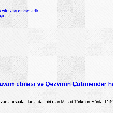
 etirazları davam edir
şır
avam etməsi və Qəzvinin Çubinəndər h
ı zamanı saxlanılanlardan biri olan Məsud Türkmən-Münfərd 14