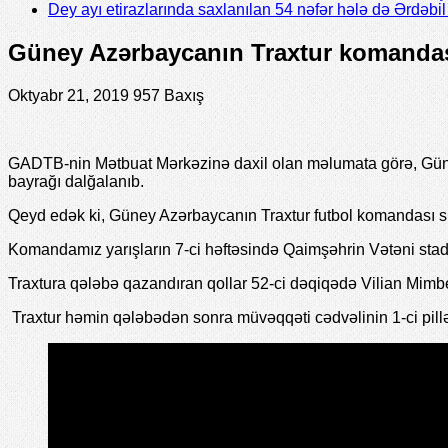
Dey ayı etirazlarında saxlanılan 54 nəfər hələ də Ərdəb
Güney Azərbaycanın Traxtur komandası 
Oktyabr 21, 2019
957 Baxış
GADTB-nin Mətbuat Mərkəzinə daxil olan məlumata görə, Gün
bayrağı dalğalanıb.
Qeyd edək ki, Güney Azərbaycanın Traxtur futbol komandası su
Komandamız yarışların 7-ci həftəsində Qaimşəhrin Vətəni stad
Traxtura qələbə qazandıran qollar 52-ci dəqiqədə Vilian Mimb
Traxtur həmin qələbədən sonra müvəqqəti cədvəlinin 1-ci pill