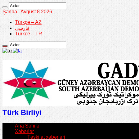
Şənbə , Avqust 8 2026
Türkçə – AZ
فارسی
Türkce – TR
Türk Birliyi
Ana Səhifə
Xəbərlər
Təşkilat xəbərləri