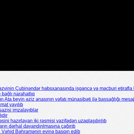
inin Çubinəndər həbsxanasında işgəncə və məcburi etirafla b
bağlı narahatlıq
Ata beyin əziz anasının vəfatı münasibəti ilə başsağlığı mesaj
mat yayılıb
azişi imzalayıblar
ıdır
əsini hazırlayan iki rəsmisi vəzifədən uzaqlaşdırılıb
rın dərhal dayandırılmasına çağırıb
ı Vəhid Bəhramənin evinə basqın edib