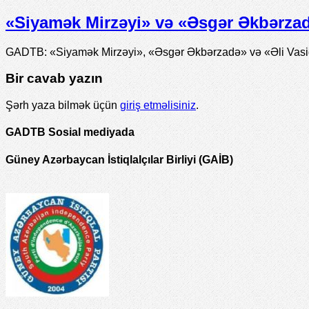
«Siyamək Mirzəyi» və «Əsgər Əkbərzadə
GADTB: «Siyamək Mirzəyi», «Əsgər Əkbərzadə» və «Əli Vasiqi
Bir cavab yazın
Şərh yaza bilmək üçün
giriş etməlisiniz
.
GADTB Sosial mediyada
Güney Azərbaycan İstiqlalçılar Birliyi (GAİB)