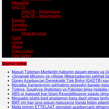
Məqalələr
GADTB
GADTB – Nizamnamə
GADTB – Məramnamə
Başqan
Sənədlər
Bəyanat
Ortaq Bəyanat
Təhlil
Linklər
Əlaqə
Video Galeri
Foto Galeri
Qaynar xəbər
Məsud Türkmən-Münfərdin həbsinin davam etməsi və Qəzv
«Siyamək Mirzəyi» və «Əsgər Əkbərzadə»nin səhhəti ilə 
Güney Azərbaycan Demokratik Türk Birliyi (GADTB) sayın 
Müctəba Xameneyinin səhhətinin pisləşdiyi barədə məlu
Türkiyə, Səudiyyə Ərəbistanı və Pakistan birgə müdafiə s
ABŞ-ın məqsədi İran İslam Respublikasının süqutu olmal
Mossadın silahlı kürd qruplarının İrana daxil olması layih
BMT-nin İran üzrə xüsusi məruzəçisi İranda bütün edamla
Molla rejimin ETTELAAT qüvvələri azərbaycanlı idmanç