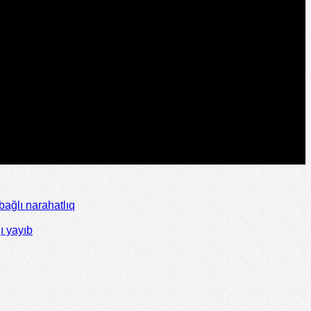
ağlı narahatlıq
ı yayıb