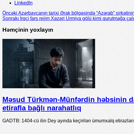
LinkedIn
Öncəki
Azərbaycanın tarixi Ərak bölgəsində “Azərab” şirkətinin
Sonrakı
İrqçi fars rejim Xəzəri Urmiya gölü kimi qurutmağa çalı
Həmçinin yoxlayın
Məsud Türkmən-Münfərdin həbsinin d
etirafla bağlı narahatlıq
GADTB: 1404-cü ilin Dey ayında keçirilən ümumxalq etirazlar