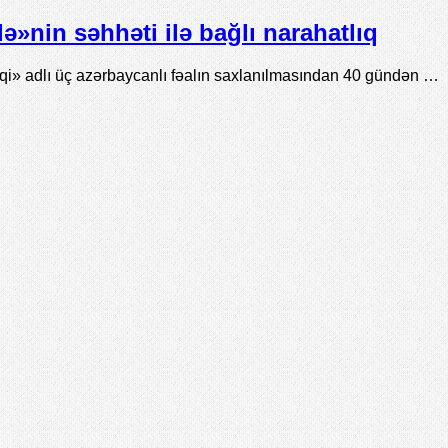
»nin səhhəti ilə bağlı narahatlıq
» adlı üç azərbaycanlı fəalın saxlanılmasından 40 gündən …