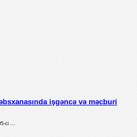
əbsxanasında işgəncə və məcburi
05-ci …