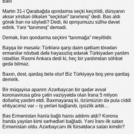
Bəli!
Martın 31-i Qarabağda qondarma seçki keçirildi, dünyanın
əksər xristian ölkələri “seçkiləri” tanımırıq” dedi. Bəs aldı
görək İran nə söylədi? Dedi, iki qonşumuzu sülhə dəvət
edirik. Yəni “tanımırıq” demədi.
Demək, İran qondarma seçkini “tanımağa” meyillidir.
Başqa bir məsələ: Türklərə qarşı daim qətliam törədən
ermənilər növbəti dəfə həyasızlıq edərək Türkiyədən yardım
istədilər. Rəsmi Ankara dedi ki, heç bir yardımdan söhbət
gedə bilməz.
Baxın, dost, qardaş belə olur! Biz Türkiyəyə boş yerə qardaş
demirik.
Bir müqayisə aparım: Azərbaycan bir qədər əvvəl
koronavirusa görə çətin vəziyyətdə olan İrana 5 milyon
dollarlıq yardım etdi. Baxmayaraq ki, özümüzün də pula ciddi
ehtiyacımız var – iş yerləri bağlanıb, işsizlik artıb…
Bəs Ermənistan İranla bağlı hansı addımı atdı? Korona
İranda yayılan kimi sərhədləri bağladı. Yəni İranı ilk satan
Ermənistan oldu. Azərbaycanı ilk fürsətdəcə satan kimdir?