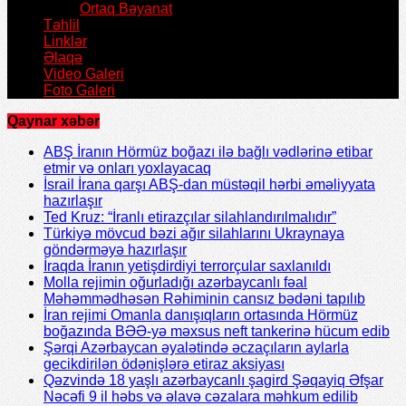
Ortaq Bəyanat
Təhlil
Linklər
Əlaqə
Video Galeri
Foto Galeri
Qaynar xəbər
ABŞ İranın Hörmüz boğazı ilə bağlı vədlərinə etibar
etmir və onları yoxlayacaq
İsrail İrana qarşı ABŞ-dan müstəqil hərbi əməliyyata
hazırlaşır
Ted Kruz: “İranlı etirazçılar silahlandırılmalıdır”
Türkiyə mövcud bəzi ağır silahlarını Ukraynaya
göndərməyə hazırlaşır
İraqda İranın yetişdirdiyi terrorçular saxlanıldı
Molla rejimin oğurladığı azərbaycanlı fəal
Məhəmmədhəsən Rəhiminin cansız bədəni tapılıb
İran rejimi Omanla danışıqların ortasında Hörmüz
boğazında BƏƏ-yə məxsus neft tankerinə hücum edib
Şərqi Azərbaycan əyalətində əczaçıların aylarla
gecikdirilən ödənişlərə etiraz aksiyası
Qəzvində 18 yaşlı azərbaycanlı şagird Şəqayiq Əfşar
Nəcəfi 9 il həbs və əlavə cəzalara məhkum edilib