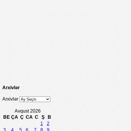
Arxivlər
Arxivlər
Avqust 2026
BE
ÇA
Ç
CA
C
Ş
B
1
2
3
4
5
6
7
8
9