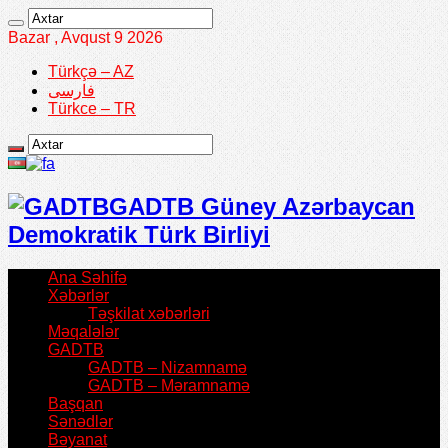
Bazar , Avqust 9 2026
Türkçə – AZ
فارسی
Türkce – TR
GADTB Güney Azərbaycan
Demokratik Türk Birliyi
Ana Səhifə
Xəbərlər
Təşkilat xəbərləri
Məqalələr
GADTB
GADTB – Nizamnamə
GADTB – Məramnamə
Başqan
Sənədlər
Bəyanat