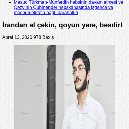
Məsud Türkmən-Münfərdin həbsinin davam etməsi və
Qəzvinin Çubinəndər həbsxanasında işgəncə və
məcburi etirafla bağlı narahatlıq
İrandan əl çəkin, qoyun yerə, bəsdir!
Aprel 13, 2020
978 Baxış