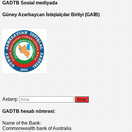
GADTB Sosial mediyada
Güney Azərbaycan İstiqlalçılar Birliyi (GAİB)
Axtarış:
GADTB hesab nömrəsi:
Name of the Bank:
Commonwealth bank of Australia