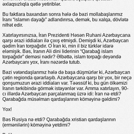
əxlaqsızlıqla qətlə yetiriblər.
Bu faktlara baxandan sonra hələ də bəzi mollabaşlarımız
İranı “islamın dayağı” adlandırırsa, demək, bu xalqa, dövlətə
nifrət edir.
Xatırlayırsınızsa, İran Prezidenti Həsən Ruhani Azərbaycana
qarşı ərazi iddiaları ilə çıxış etmişdi. Demişdi ki, Azərbaycan
qədim İran torpağıdır. O İran ki, min il biz türklər idarə
eləmişik. Bəs, İranın Ali dini liderinin “Qarabağ islam
torpağıdır” deməsi nədir? Əlbəttə, islam torpağı deyəndə
Azərbaycanı yox, İranı nəzərdə tutub.
Bəzi vətəndaşlarımız hələ də başa düşmürlər ki, Azərbaycan
çətin regionda qərarlaşıb. Azərbaycana qarşı bir yox, bir neçə
qonşumuzun ərazi iddiaları var. Təəssüf ki, bu gün ölkəmizi
İranın tərkibində görmək istəyənlər var. Amma xatırlayın, 90-
cı illərdə Azərbaycan parçalanmaq üzrə idi: İran nə etdi?
Qarabağda müsəlman qardaşlarının köməyinə gəldimi?
Yox!
Bəs Rusiya nə etdi? Qarabağda xristian qardaşlarının
(ermənilərin) köməyinə yetdimi?