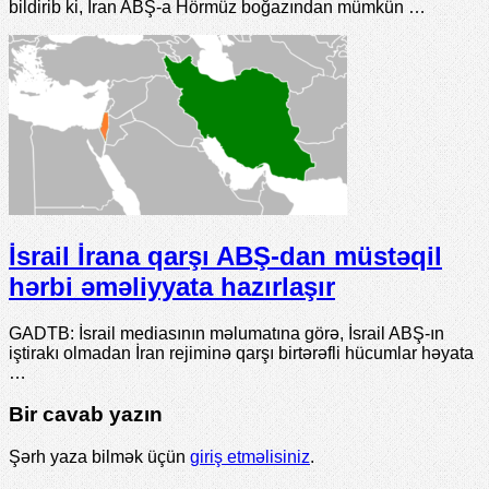
bildirib ki, İran ABŞ-a Hörmüz boğazından mümkün …
İsrail İrana qarşı ABŞ-dan müstəqil
hərbi əməliyyata hazırlaşır
GADTB: İsrail mediasının məlumatına görə, İsrail ABŞ-ın
iştirakı olmadan İran rejiminə qarşı birtərəfli hücumlar həyata
…
Bir cavab yazın
Şərh yaza bilmək üçün
giriş etməlisiniz
.