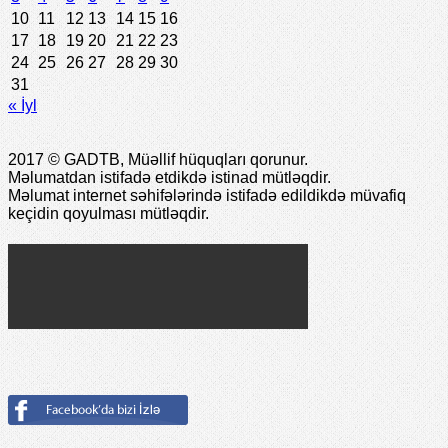
10
11
12
13
14
15
16
17
18
19
20
21
22
23
24
25
26
27
28
29
30
31
« İyl
2017 © GADTB, Müəllif hüquqları qorunur.
Məlumatdan istifadə etdikdə istinad mütləqdir.
Məlumat internet səhifələrində istifadə edildikdə müvafiq
keçidin qoyulması mütləqdir.