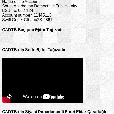
Name of the Account:
South Azerbaijan Democratic Turkic Unity
BSB no: 062-124
Account number: 11445113
Swift Code: Ctbaau2S 2861
GADTB Başqanı Əjdər Tağızadə
GADTB-nin Sədri Əjdər Tağızadə
GADTB-nin Siyasi Departamenti Sədri Eldar Qaradağlı