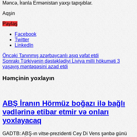
Məncə, İranla Ermənistan yaxşı tapışıblar.
Aqşin
Paylaş
Facebook
Twitter
LinkedIn
Öncəki
Tanınmış azərbaycanlı aşıq vəfat etdi
Sonrakı
Türkiyənin dəstəklədiyi Liviya milli hökuməti 3
yaşayış məntəqəsini azad etdi
Həmçinin yoxlayın
ABŞ İranın Hörmüz boğazı ilə bağlı
vədlərinə etibar etmir və onları
yoxlayacaq
GADTB: ABŞ-ın vitse-prezidenti Cey Di Vens şənbə günü