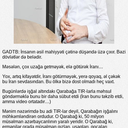
GADTB: İnsanın əsil mahiyyəti çətinə düşəndə üzə çıxır. Bəzi
dövlətlər də belədir.
Məsələn, çox uzağa getməyək, elə götürək İranı…
Yox, artıq kifayətdir, İranı götürməyək, yerə qoyaq, əl çəkək
bu İran sevdasından. Bu ölkə bizə dost olmadı heç vaxt.
Bugünlərdə işğal altındakı Qarabağa TIR-larla məhsul
göndərməklə bunu bir daha sübut etdi (İran bunu təkzib etdi,
amma video ortatadır…)
Mənim nəzərimdə bu adi TIR-lar deyil, Qarabağın işğalını
möhkəmləndirən ordudur. O Qarabağ ki, 50 milyon
müsəlman azərbaycanlının yaralı yeridir. O Qarabağ ki,
ermənilər orada müsəlman qızları, uşaqları, qocaları