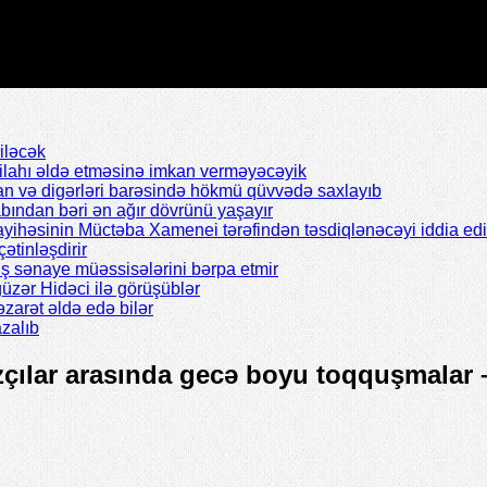
iləcək
silahı əldə etməsinə imkan verməyəcəyik
n və digərləri barəsində hökmü qüvvədə saxlayıb
abından bəri ən ağır dövrünü yaşayır
ayihəsinin Müctəba Xamenei tərəfindən təsdiqlənəcəyi iddia edil
çətinləşdirir
ş sənaye müəssisələrini bərpa etmir
zər Hidəci ilə görüşüblər
zarət əldə edə bilər
zalıb
azçılar arasında gecə boyu toqquşmalar