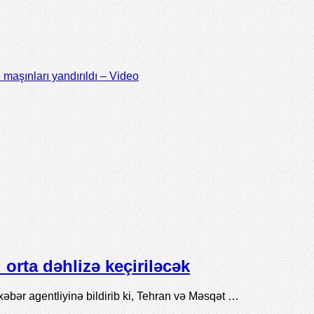
ə maşınları yandırıldı – Video
orta dəhlizə keçiriləcək
xəbər agentliyinə bildirib ki, Tehran və Məsqət …