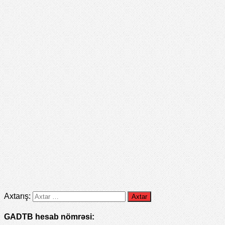
Axtarış:
GADTB hesab nömrəsi: