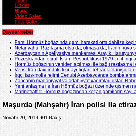
Linklər
Əlaqə
Video Galeri
Foto Galeri
Qaynar xəbər
Fars: Hörmüz boğazında gəmi hərəkəti orta dəhlizə keçir
Netanyahu: Razılaşma olsa da, olmasa da, İranın nüvə 
Azərbaycanın Apellyasiya məhkəməsi Arayik Harutyunya
Pezeşkiandan etiraf: İslam Respublikası 1979-cu il inqil
Hörmüz boğazının yenidən açılması ilə bağlı razılaşma l
Vens: İran daxilindəki fikir ayrılıqları Tehranla danışıqları 
İrqçi fars-molla rejimi Cənubi Azərbaycanda bombalanmı
Zəncanın mədəniyyət və ədəbiyyat xadimləri ustad Rəhgü
Yeni anlaşma ilə İran Hörmüz boğazı üzərində qismən nə
Marinetraffic: Hörmüz boğazından keçən gəmilərin sayı a
Məşurda (Mahşəhr) İran polisi ilə etir
Noyabr 20, 2019
901 Baxış