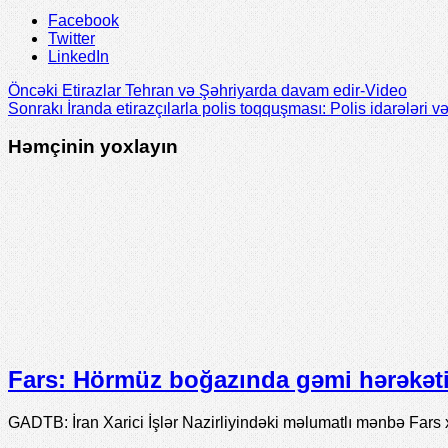
Facebook
Twitter
LinkedIn
Öncəki
Etirazlar Tehran və Şəhriyarda davam edir-Video
Sonrakı
İranda etirazçılarla polis toqquşması: Polis idarələri v
Həmçinin yoxlayın
Fars: Hörmüz boğazında gəmi hərəkəti 
GADTB: İran Xarici İşlər Nazirliyindəki məlumatlı mənbə Fars 