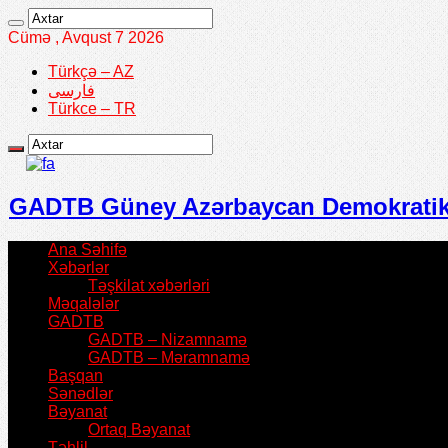
Cümə , Avqust 7 2026
Türkçə – AZ
فارسی
Türkce – TR
GADTB Güney Azərbaycan Demokratik T
Ana Səhifə
Xəbərlər
Təşkilat xəbərləri
Məqalələr
GADTB
GADTB – Nizamnamə
GADTB – Məramnamə
Başqan
Sənədlər
Bəyanat
Ortaq Bəyanat
Təhlil