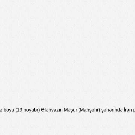
boyu (19 noyabr) Ələhvazın Məşur (Mahşəhr) şəhərində İran pol