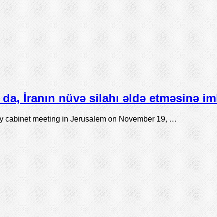
da, İranın nüvə silahı əldə etməsinə i
ly cabinet meeting in Jerusalem on November 19, …