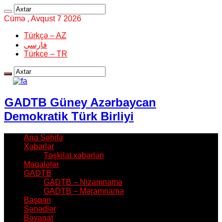
Cümə , Avqust 7 2026
Türkçə – AZ
فارسی
Türkce – TR
GADTB Güney Azərbaycan
Demokratik Türk Birliyi
Ana Səhifə
Xəbərlər
Təşkilat xəbərləri
Məqalələr
GADTB
GADTB – Nizamnamə
GADTB – Məramnamə
Başqan
Sənədlər
Bəyanat