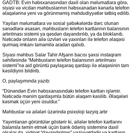
GADTB: Evin həbsxanasından daxil olan məlumatlara görə,
siyasi və vicdan məhbuslarının həbsxanadan kənarla telefon
əlaqələrinə yeni və görünməmiş məhdudiyyətlər tətbiq edilib.
Yayılan məlumatlara və sosial şəbəkələrdə dərc olunan
sənədlərə əsasən, məhbusların telefon kartlarının balansının
artırılması sistemi ya qəsdən dayandırılıb, ya da bloklanıb.
Nəticədə onların ailə üzvləri və yaxınları ilə telefon əlaqəsi
qurmaq imkanı tamamilə aradan qalxıb.
Siyasi məhbus Salar Tahir Afşarın bacısı şəxsi instaqram
səhifəsində “Məhbusların telefon balansının artırılması
sistemi”nə aid görüntü paylaşaraq qardaşı ilə əlaqəsinin tam
kəsildiyini bildirib.
O, paylaşımında yazıb:
“Dünəndən Evin həbsxanasındakı telefon kartları işləmir.
Nəticədə mənim qardaşımla bütün əlaqəm kəsilib. Əlaqələri
kəsmək üçün yeni üsuldur.”
Məhbuslar və ailələri üzərində psixoloji təzyiq artır
Yayımlanan görüntülər göstərir ki, ailələr telefon kartlarını
balansla təmin etmək üçün bank ödəniş sisteminə daxil
olsalar da, xidmət “dayandırılmış” vəziyyətdədir və kartların