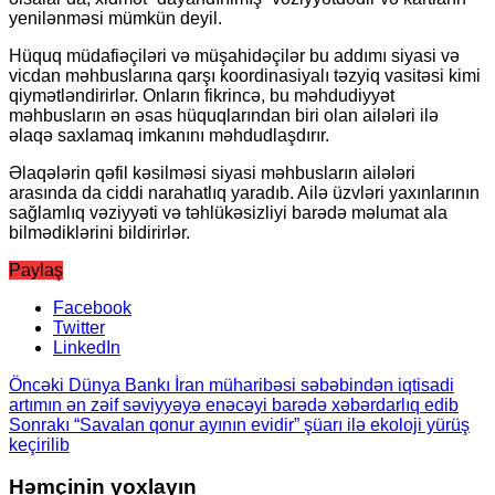
yenilənməsi mümkün deyil.
Hüquq müdafiəçiləri və müşahidəçilər bu addımı siyasi və
vicdan məhbuslarına qarşı koordinasiyalı təzyiq vasitəsi kimi
qiymətləndirirlər. Onların fikrincə, bu məhdudiyyət
məhbusların ən əsas hüquqlarından biri olan ailələri ilə
əlaqə saxlamaq imkanını məhdudlaşdırır.
Əlaqələrin qəfil kəsilməsi siyasi məhbusların ailələri
arasında da ciddi narahatlıq yaradıb. Ailə üzvləri yaxınlarının
sağlamlıq vəziyyəti və təhlükəsizliyi barədə məlumat ala
bilmədiklərini bildirirlər.
Paylaş
Facebook
Twitter
LinkedIn
Öncəki
Dünya Bankı İran müharibəsi səbəbindən iqtisadi
artımın ən zəif səviyyəyə enəcəyi barədə xəbərdarlıq edib
Sonrakı
“Savalan qonur ayının evidir” şüarı ilə ekoloji yürüş
keçirilib
Həmçinin yoxlayın