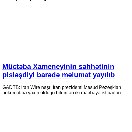
Müctəba Xameneyinin səhhətinin
pisləşdiyi barədə məlumat yayılıb
GADTB: İran Wire nəşri İran prezidenti Məsud Pezeşkian
hökumətinə yaxın olduğu bildirilən iki mənbəyə istinadən …