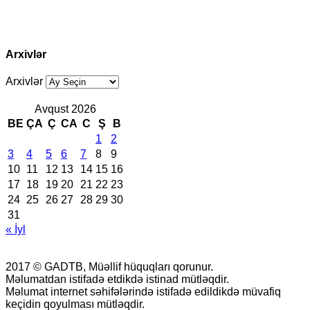
Arxivlər
Arxivlər
Avqust 2026
BE
ÇA
Ç
CA
C
Ş
B
1
2
3
4
5
6
7
8
9
10
11
12
13
14
15
16
17
18
19
20
21
22
23
24
25
26
27
28
29
30
31
« İyl
2017 © GADTB, Müəllif hüquqları qorunur.
Məlumatdan istifadə etdikdə istinad mütləqdir.
Məlumat internet səhifələrində istifadə edildikdə müvafiq
keçidin qoyulması mütləqdir.