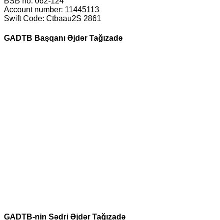
BSB no: 062-124
Account number: 11445113
Swift Code: Ctbaau2S 2861
GADTB Başqanı Əjdər Tağızadə
GADTB-nin Sədri Əjdər Tağızadə