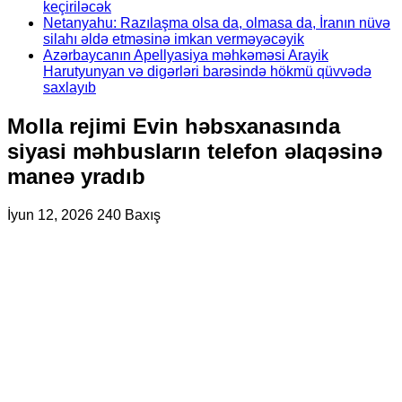
keçiriləcək
Netanyahu: Razılaşma olsa da, olmasa da, İranın nüvə
silahı əldə etməsinə imkan verməyəcəyik
Azərbaycanın Apellyasiya məhkəməsi Arayik
Harutyunyan və digərləri barəsində hökmü qüvvədə
saxlayıb
Molla rejimi Evin həbsxanasında
siyasi məhbusların telefon əlaqəsinə
maneə yradıb
İyun 12, 2026
240 Baxış