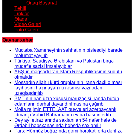
Ortaq Bəyanat
Təhlil
Linklər
Əlaqə
Video Galeri
Foto Galeri
Qaynar xəbər
Müctəba Xameneyinin səhhətinin pisləşdiyi barədə
məlumat yayılıb
Türkiyə, Səudiyyə Ərəbistanı və Pakistan birgə
müdafiə sazişi imzalayıblar
ABŞ-ın məqsədi İran İslam Respublikasının süqutu
olmalıdır
Mossadın silahlı kürd qruplarının İrana daxil olması
layihəsini hazırlayan iki rəsmisi vəzifədən
uzaqlaşdırılıb
BMT-nin İran üzrə xüsusi məruzəçisi İranda bütün
edamların dərhal dayandırılmasına çağırıb
Molla rejimin ETTELAAT qüvvələri azərbaycanlı
idmançı Vəhid Bəhramənin evinə basqın edib
Dey ayı etirazlarında saxlanılan 54 nəfər hələ də
Ərdəbil həbsxanasında həbsdə saxlanılır
Fars: Hörmüz boğazında gəmi hərəkəti orta dəhlizə