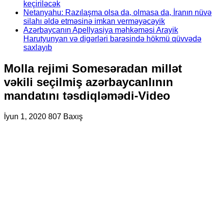
keçiriləcək
Netanyahu: Razılaşma olsa da, olmasa da, İranın nüvə
silahı əldə etməsinə imkan verməyəcəyik
Azərbaycanın Apellyasiya məhkəməsi Arayik
Harutyunyan və digərləri barəsində hökmü qüvvədə
saxlayıb
Molla rejimi Somesəradan millət
vəkili seçilmiş azərbaycanlının
mandatını təsdiqləmədi-Video
İyun 1, 2020
807 Baxış