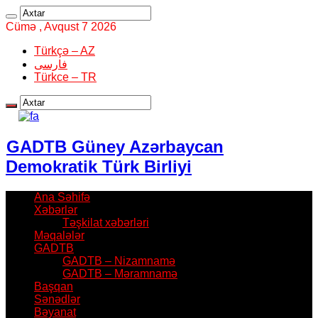
Cümə , Avqust 7 2026
Türkçə – AZ
فارسی
Türkce – TR
GADTB Güney Azərbaycan
Demokratik Türk Birliyi
Ana Səhifə
Xəbərlər
Təşkilat xəbərləri
Məqalələr
GADTB
GADTB – Nizamnamə
GADTB – Məramnamə
Başqan
Sənədlər
Bəyanat