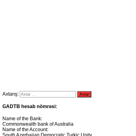
Axtarış:
GADTB hesab nömrəsi:
Name of the Bank:
Commonwealth bank of Australia
Name of the Account:
South Azerbaijan Democratic Turkic Unity