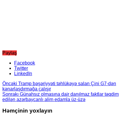
Paylaş
Facebook
Twitter
LinkedIn
Öncəki
Tramp bəşəriyyəti təhlükəyə salan Çini G7-dən
kənarlaşdırmağa çalışır
Sonrakı
Günahsız olmasına dair danılmaz faktlar təqdim
edilən azərbaycanlı alim edamla üz-üzə
Həmçinin yoxlayın