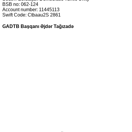
BSB no: 062-124
Account number: 11445113
Swift Code: Ctbaau2S 2861
GADTB Başqanı Əjdər Tağızadə