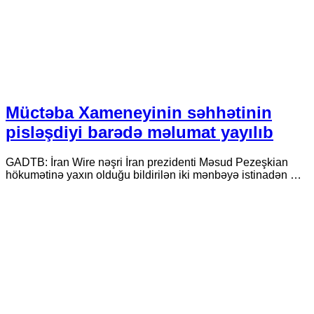
Müctəba Xameneyinin səhhətinin
pisləşdiyi barədə məlumat yayılıb
GADTB: İran Wire nəşri İran prezidenti Məsud Pezeşkian
hökumətinə yaxın olduğu bildirilən iki mənbəyə istinadən …