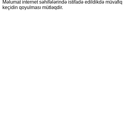
Məlumat internet səhifələrində istifadə edildikdə müvafiq
keçidin qoyulması mütləqdir.