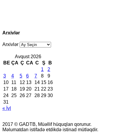
Arxivlər
Arxivlər
Avqust 2026
BE
ÇA
Ç
CA
C
Ş
B
1
2
3
4
5
6
7
8
9
10
11
12
13
14
15
16
17
18
19
20
21
22
23
24
25
26
27
28
29
30
31
« İyl
2017 © GADTB, Müəllif hüquqları qorunur.
Məlumatdan istifadə etdikdə istinad mütləqdir.