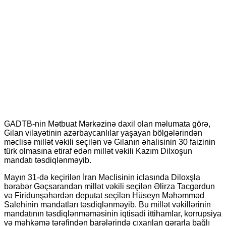
GADTB-nin Mətbuat Mərkəzinə daxil olan məlumata görə,
Gilan vilayətinin azərbaycanlılar yaşayan bölgələrindən
məclisə millət vəkili seçilən və Gilanın əhalisinin 30 faizinin
türk olmasına etiraf edən millət vəkili Kazım Dilxoşun
mandatı təsdiqlənməyib.
Mayın 31-də keçirilən İran Məclisinin iclasında Diloxşla
bərabər Gəçsarandan millət vəkili seçilən Əlirza Tacgərdun
və Firidunşəhərdən deputat seçilən Hüseyn Məhəmməd
Salehinin mandatları təsdiqlənməyib. Bu millət vəkillərinin
mandatının təsdiqlənməməsinin iqtisadi ittihamlar, korrupsiya
və məhkəmə tərəfindən barələrində çıxarılan qərarla bağlı