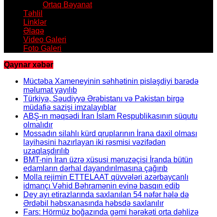
Ortaq Bəyanat
Təhlil
Linklər
Əlaqə
Video Galeri
Foto Galeri
Qaynar xəbər
Müctəba Xameneyinin səhhətinin pisləşdiyi barədə
məlumat yayılıb
Türkiyə, Səudiyyə Ərəbistanı və Pakistan birgə
müdafiə sazişi imzalayıblar
ABŞ-ın məqsədi İran İslam Respublikasının süqutu
olmalıdır
Mossadın silahlı kürd qruplarının İrana daxil olması
layihəsini hazırlayan iki rəsmisi vəzifədən
uzaqlaşdırılıb
BMT-nin İran üzrə xüsusi məruzəçisi İranda bütün
edamların dərhal dayandırılmasına çağırıb
Molla rejimin ETTELAAT qüvvələri azərbaycanlı
idmançı Vəhid Bəhramənin evinə basqın edib
Dey ayı etirazlarında saxlanılan 54 nəfər hələ də
Ərdəbil həbsxanasında həbsdə saxlanılır
Fars: Hörmüz boğazında gəmi hərəkəti orta dəhlizə