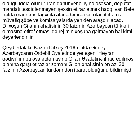
olduğu iddia olunur. İran qanunvericiliyinə əsasən, deputat
mandatı təsdiqlənməyən şəxsin etiraz etmək haqqı var. Belə
halda mandatın ləğvi ilə əlaqədar irəli sürülən ittihamlar
müvafiq şöbə və komissiyalarda yenidən araşdırılacaq.
Dilxoşun Gilanın əhalisinin 30 faizinin Azərbaycan türkləri
olmasına etiraf etməsi də rejimin xoşuna gəlməyən hal kimi
dəyərləndirilir.
Qeyd edək ki, Kazım Dilxoş 2018-ci ildə Güney
Azərbaycanın Ərdəbil Əyalətində yerləşən “Heyran
gədiyi”nin bu əyalətdən ayırıb Gilan Əyalətinə ilhaq edilməsi
planına qarşı etirazlar zamanı Gilan əhalisinin ən azı 30
faizinin Azərbaycan türklərindən ibarət olduğunu bildirmişdi.