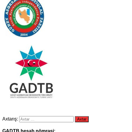
Axtarış:
GADTB hesab nömrəsi: