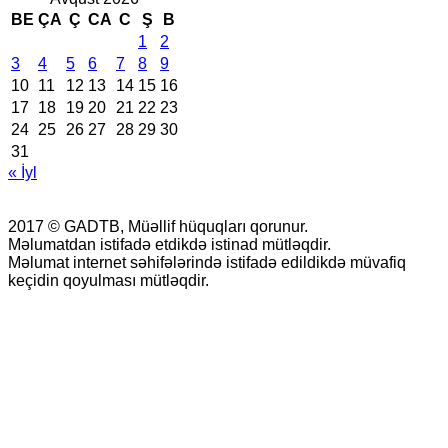
BE
ÇA
Ç
CA
C
Ş
B
1
2
3
4
5
6
7
8
9
10
11
12
13
14
15
16
17
18
19
20
21
22
23
24
25
26
27
28
29
30
31
« İyl
2017 © GADTB, Müəllif hüquqları qorunur.
Məlumatdan istifadə etdikdə istinad mütləqdir.
Məlumat internet səhifələrində istifadə edildikdə müvafiq
keçidin qoyulması mütləqdir.