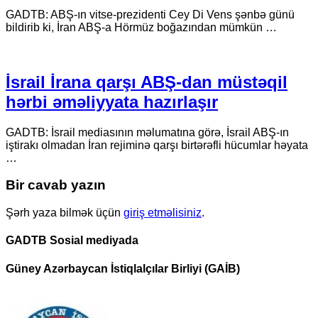
GADTB: ABŞ-ın vitse-prezidenti Cey Di Vens şənbə günü
bildirib ki, İran ABŞ-a Hörmüz boğazından mümkün …
İsrail İrana qarşı ABŞ-dan müstəqil
hərbi əməliyyata hazırlaşır
GADTB: İsrail mediasının məlumatına görə, İsrail ABŞ-ın
iştirakı olmadan İran rejiminə qarşı birtərəfli hücumlar həyata
…
Bir cavab yazın
Şərh yaza bilmək üçün
giriş etməlisiniz
.
GADTB Sosial mediyada
Güney Azərbaycan İstiqlalçılar Birliyi (GAİB)