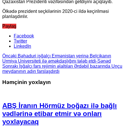
Qazaxıstan Prezidenti vəzifəsindən getdiyini açıqlayıb.
Ölkədə prezident seçkilərinin 2020-ci ildə keçirilməsi
planlaşdırılır.
Paylaş
Facebook
Twitter
LinkedIn
Öncəki
Bəhaduri işğalçı Ermənistan yerinə Belçikanın
Urmiya Universiteti ilə əməkdaşlığını tələb etdi-Sənəd
Sonrakı
İşğalçı fars rejimin əlaltıları Ərdəbil bazarında Unçu
meydanının adın farslaşdırdı
Həmçinin yoxlayın
ABŞ İranın Hörmüz boğazı ilə bağlı
vədlərinə etibar etmir və onları
yoxlayacaq