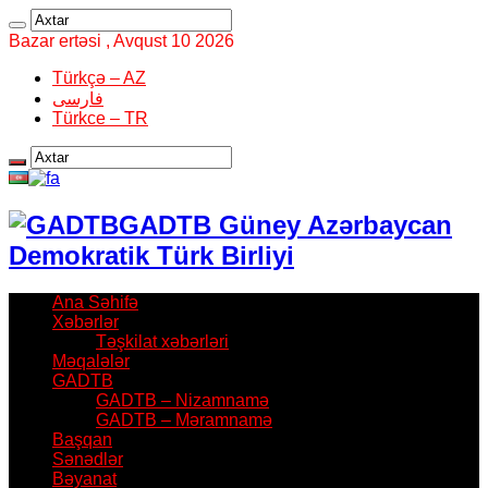
Bazar ertəsi , Avqust 10 2026
Türkçə – AZ
فارسی
Türkce – TR
GADTB Güney Azərbaycan
Demokratik Türk Birliyi
Ana Səhifə
Xəbərlər
Təşkilat xəbərləri
Məqalələr
GADTB
GADTB – Nizamnamə
GADTB – Məramnamə
Başqan
Sənədlər
Bəyanat