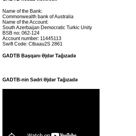
Name of the Bank:
Commonwealth bank of Australia
Name of the Account:
South Azerbaijan Democratic Turkic Unity
BSB no: 062-124
Account number: 11445113
Swift Code: Ctbaau2S 2861
GADTB Başqanı Əjdər Tağızadə
GADTB-nin Sədri Əjdər Tağızadə