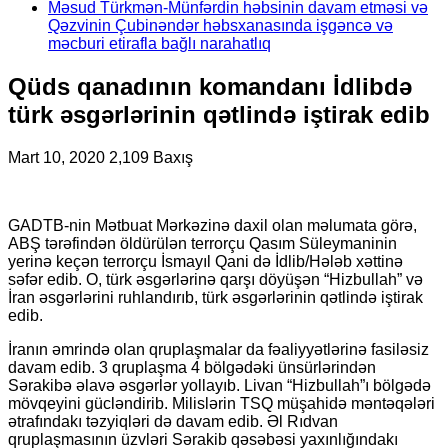
Məsud Türkmən-Münfərdin həbsinin davam etməsi və
Qəzvinin Çubinəndər həbsxanasında işgəncə və
məcburi etirafla bağlı narahatlıq
Qüds qanadının komandanı İdlibdə
türk əsgərlərinin qətlində iştirak edib
Mart 10, 2020
2,109 Baxış
GADTB-nin Mətbuat Mərkəzinə daxil olan məlumata görə,
ABŞ tərəfindən öldürülən terrorçu Qasım Süleymaninin
yerinə keçən terrorçu İsmayıl Qani də İdlib/Hələb xəttinə
səfər edib. O, türk əsgərlərinə qarşı döyüşən “Hizbullah” və
İran əsgərlərini ruhlandırıb, türk əsgərlərinin qətlində iştirak
edib.
İranın əmrində olan qruplaşmalar da fəaliyyətlərinə fasiləsiz
davam edib. 3 qruplaşma 4 bölgədəki ünsürlərindən
Sərakibə əlavə əsgərlər yollayıb. Livan “Hizbullah”ı bölgədə
mövqeyini gücləndirib. Milislərin TSQ müşahidə məntəqələri
ətrafındakı təzyiqləri də davam edib. Əl Rıdvan
qruplaşmasının üzvləri Sərakib qəsəbəsi yaxınlığındakı