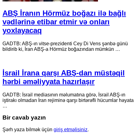
ABŞ İranın Hörmüz boğazı ilə bağlı
vədlərinə etibar etmir və onları
yoxlayacaq
GADTB: ABŞ-ın vitse-prezidenti Cey Di Vens şənbə günü
bildirib ki, İran ABŞ-a Hörmüz boğazından mümkün …
İsrail İrana qarşı ABŞ-dan müstəqil
hərbi əməliyyata hazırlaşır
GADTB: İsrail mediasının məlumatına görə, İsrail ABŞ-ın
iştirakı olmadan İran rejiminə qarşı birtərəfli hücumlar həyata
…
Bir cavab yazın
Şərh yaza bilmək üçün
giriş etməlisiniz
.