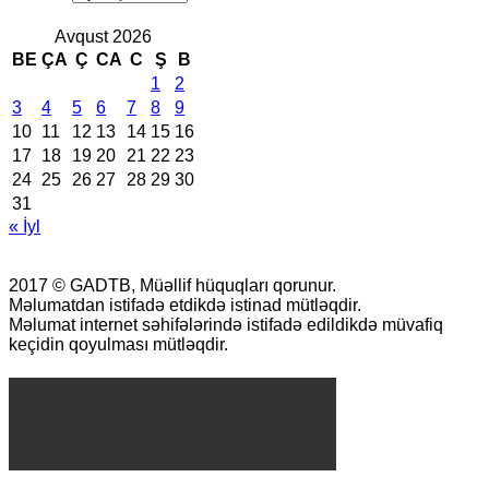
Avqust 2026
BE
ÇA
Ç
CA
C
Ş
B
1
2
3
4
5
6
7
8
9
10
11
12
13
14
15
16
17
18
19
20
21
22
23
24
25
26
27
28
29
30
31
« İyl
2017 © GADTB, Müəllif hüquqları qorunur.
Məlumatdan istifadə etdikdə istinad mütləqdir.
Məlumat internet səhifələrində istifadə edildikdə müvafiq
keçidin qoyulması mütləqdir.