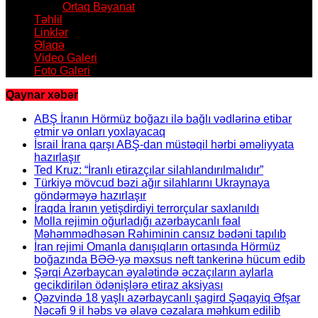
Ortaq Bəyanat
Təhlil
Linklər
Əlaqə
Video Galeri
Foto Galeri
Qaynar xəbər
ABŞ İranın Hörmüz boğazı ilə bağlı vədlərinə etibar
etmir və onları yoxlayacaq
İsrail İrana qarşı ABŞ-dan müstəqil hərbi əməliyyata
hazırlaşır
Ted Kruz: “İranlı etirazçılar silahlandırılmalıdır”
Türkiyə mövcud bəzi ağır silahlarını Ukraynaya
göndərməyə hazırlaşır
İraqda İranın yetişdirdiyi terrorçular saxlanıldı
Molla rejimin oğurladığı azərbaycanlı fəal
Məhəmmədhəsən Rəhiminin cansız bədəni tapılıb
İran rejimi Omanla danışıqların ortasında Hörmüz
boğazında BƏƏ-yə məxsus neft tankerinə hücum edib
Şərqi Azərbaycan əyalətində əczaçıların aylarla
gecikdirilən ödənişlərə etiraz aksiyası
Qəzvində 18 yaşlı azərbaycanlı şagird Şəqayiq Əfşar
Nəcəfi 9 il həbs və əlavə cəzalara məhkum edilib