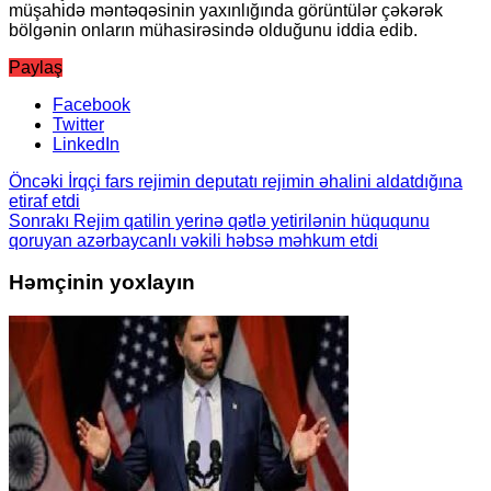
müşahidə məntəqəsinin yaxınlığında görüntülər çəkərək
bölgənin onların mühasirəsində olduğunu iddia edib.
Paylaş
Facebook
Twitter
LinkedIn
Öncəki
İrqçi fars rejimin deputatı rejimin əhalini aldatdığına
etiraf etdi
Sonrakı
Rejim qatilin yerinə qətlə yetirilənin hüququnu
qoruyan azərbaycanlı vəkili həbsə məhkum etdi
Həmçinin yoxlayın