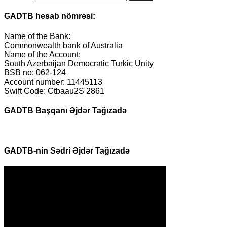
GADTB hesab nömrəsi:
Name of the Bank:
Commonwealth bank of Australia
Name of the Account:
South Azerbaijan Democratic Turkic Unity
BSB no: 062-124
Account number: 11445113
Swift Code: Ctbaau2S 2861
GADTB Başqanı Əjdər Tağızadə
GADTB-nin Sədri Əjdər Tağızadə