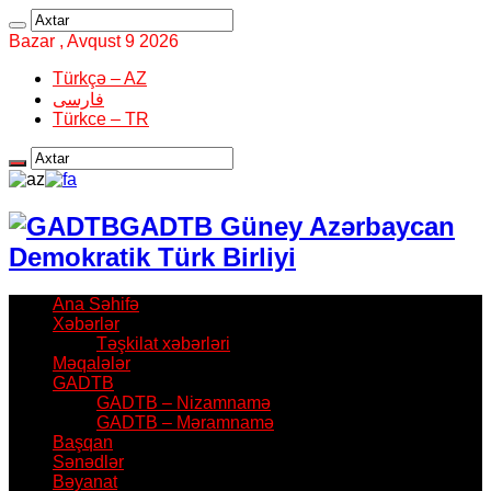
Bazar , Avqust 9 2026
Türkçə – AZ
فارسی
Türkce – TR
GADTB Güney Azərbaycan
Demokratik Türk Birliyi
Ana Səhifə
Xəbərlər
Təşkilat xəbərləri
Məqalələr
GADTB
GADTB – Nizamnamə
GADTB – Məramnamə
Başqan
Sənədlər
Bəyanat