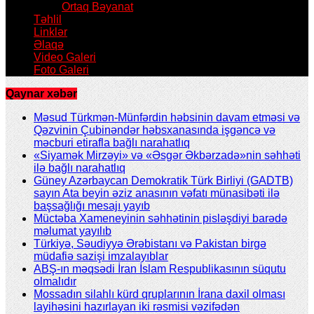
Ortaq Bəyanat
Təhlil
Linklər
Əlaqə
Video Galeri
Foto Galeri
Qaynar xəbər
Məsud Türkmən-Münfərdin həbsinin davam etməsi və
Qəzvinin Çubinəndər həbsxanasında işgəncə və
məcburi etirafla bağlı narahatlıq
«Siyamək Mirzəyi» və «Əsgər Əkbərzadə»nin səhhəti
ilə bağlı narahatlıq
Güney Azərbaycan Demokratik Türk Birliyi (GADTB)
sayın Ata beyin əziz anasının vəfatı münasibəti ilə
başsağlığı mesajı yayıb
Müctəba Xameneyinin səhhətinin pisləşdiyi barədə
məlumat yayılıb
Türkiyə, Səudiyyə Ərəbistanı və Pakistan birgə
müdafiə sazişi imzalayıblar
ABŞ-ın məqsədi İran İslam Respublikasının süqutu
olmalıdır
Mossadın silahlı kürd qruplarının İrana daxil olması
layihəsini hazırlayan iki rəsmisi vəzifədən