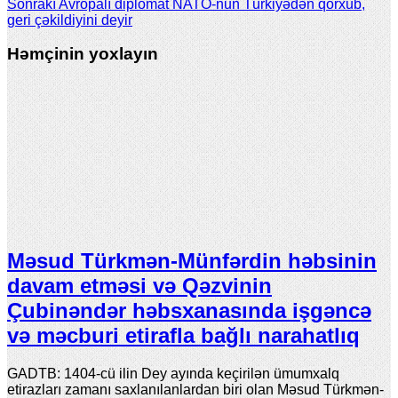
Sonrakı
Avropalı diplomat NATO-nun Türkiyədən qorxub,
geri çəkildiyini deyir
Həmçinin yoxlayın
Məsud Türkmən-Münfərdin həbsinin
davam etməsi və Qəzvinin
Çubinəndər həbsxanasında işgəncə
və məcburi etirafla bağlı narahatlıq
GADTB: 1404-cü ilin Dey ayında keçirilən ümumxalq
etirazları zamanı saxlanılanlardan biri olan Məsud Türkmən-