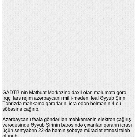
GADTB-nin Mətbuat Mərkəzinə daxil olan məlumata görə,
irqçi fars rejim azərbaycanlı milli-mədəni fəal Əyyub Şirini
Təbrizdə məhkəmə qərarlarını icra edən bölmənin 4-cü
şöbəsinə çağırıb.
Azərbaycanlı fəala göndərilən məhkəmənin elektron çağırış
vərəqəsində Əyyub Şirinin barəsində çıxarılan qərarın icrası
üçün sentyabrın 22-də həmin şöbəyə müraciət etməsi tələb
olunub.