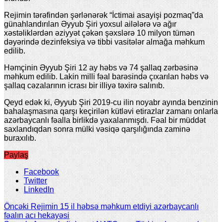
Rejimin tərəfindən şərlənərək “İctimai asayişi pozmaq”da
günahlandırılan Əyyub Şiri yoxsul ailələrə və ağır
xəstəliklərdən əziyyət çəkən şəxslərə 10 milyon tümən
dəyərində dezinfeksiya və tibbi vasitələr almağa məhkum
edilib.
Həmçinin Əyyub Şiri 12 ay həbs və 74 şallaq zərbəsinə
məhkum edilib. Lakin milli fəal barəsində çıxarılan həbs və
şallaq cəzalarının icrası bir illiyə təxirə salınıb.
Qeyd edək ki, Əyyub Şiri 2019-cu ilin noyabr ayında benzinin
bahalaşmasına qarşı keçirilən kütləvi etirazlar zamanı onlarla
azərbaycanlı fəalla birlikdə yaxalanmışdı. Fəal bir müddət
saxlandıqdan sonra mülki vəsiqə qarşılığında zaminə
buraxılıb.
Paylaş
Facebook
Twitter
LinkedIn
Öncəki
Rejimin 15 il həbsə məhkum etdiyi azərbaycanlı
fəalın acı hekayəsi