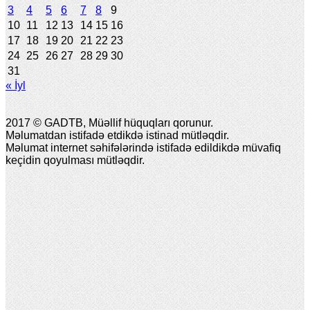
3
4
5
6
7
8
9
10
11
12
13
14
15
16
17
18
19
20
21
22
23
24
25
26
27
28
29
30
31
« İyl
2017 © GADTB, Müəllif hüquqları qorunur.
Məlumatdan istifadə etdikdə istinad mütləqdir.
Məlumat internet səhifələrində istifadə edildikdə müvafiq
keçidin qoyulması mütləqdir.