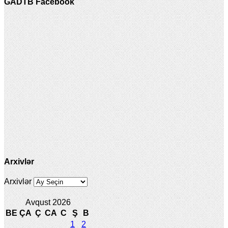
GADTB Facebook
Arxivlər
Arxivlər
Avqust 2026
BE
ÇA
Ç
CA
C
Ş
B
1
2