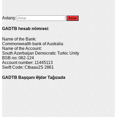
Axtarış:
GADTB hesab nömrəsi:
Name of the Bank:
Commonwealth bank of Australia
Name of the Account:
South Azerbaijan Democratic Turkic Unity
BSB no: 062-124
Account number: 11445113
Swift Code: Ctbaau2S 2861
GADTB Başqanı Əjdər Tağızadə