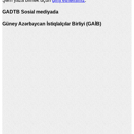
Şərh yaza bilmək üçün
giriş etməlisiniz
.
GADTB Sosial mediyada
Güney Azərbaycan İstiqlalçılar Birliyi (GAİB)