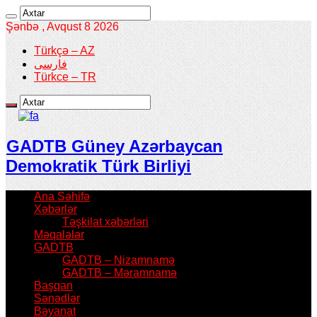
Şənbə , Avqust 8 2026
Türkçə – AZ
فارسی
Türkce – TR
GADTB Güney Azərbaycan
Demokratik Türk Birliyi
Ana Səhifə
Xəbərlər
Təşkilat xəbərləri
Məqalələr
GADTB
GADTB – Nizamnamə
GADTB – Məramnamə
Başqan
Sənədlər
Bəyanat