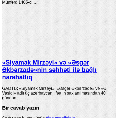
Münfərd 1405-ci …
«Siyamək Mirzəyi» və «Əsgər
Əkbərzadə»nin səhhəti ilə bağlı
narahatlıq
GADTB: «Siyamək Mirzəyi», «Əsgər Əkbərzadə» və «Əli
Vasiqi» adlı üç azərbaycanlı fəalın saxlanılmasından 40
gündən …
Bir cavab yazın