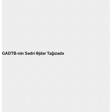
GADTB-nin Sədri Əjdər Tağızadə