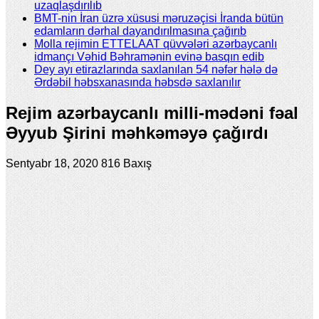
uzaqlaşdırılıb
BMT-nin İran üzrə xüsusi məruzəçisi İranda bütün
edamların dərhal dayandırılmasına çağırıb
Molla rejimin ETTELAAT qüvvələri azərbaycanlı
idmançı Vəhid Bəhramənin evinə basqın edib
Dey ayı etirazlarında saxlanılan 54 nəfər hələ də
Ərdəbil həbsxanasında həbsdə saxlanılır
Rejim azərbaycanlı milli-mədəni fəal
Əyyub Şirini məhkəməyə çağırdı
Sentyabr 18, 2020
816 Baxış