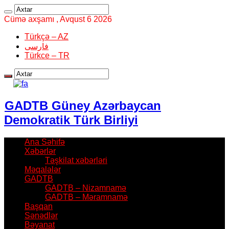
Cümə axşamı , Avqust 6 2026
Türkçə – AZ
فارسی
Türkce – TR
GADTB Güney Azərbaycan
Demokratik Türk Birliyi
Ana Səhifə
Xəbərlər
Təşkilat xəbərləri
Məqalələr
GADTB
GADTB – Nizamnamə
GADTB – Məramnamə
Başqan
Sənədlər
Bəyanat