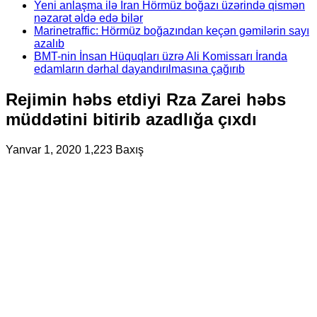
Yeni anlaşma ilə İran Hörmüz boğazı üzərində qismən
nəzarət əldə edə bilər
Marinetraffic: Hörmüz boğazından keçən gəmilərin sayı
azalıb
BMT-nin İnsan Hüquqları üzrə Ali Komissarı İranda
edamların dərhal dayandırılmasına çağırıb
Rejimin həbs etdiyi Rza Zarei həbs
müddətini bitirib azadlığa çıxdı
Yanvar 1, 2020
1,223 Baxış