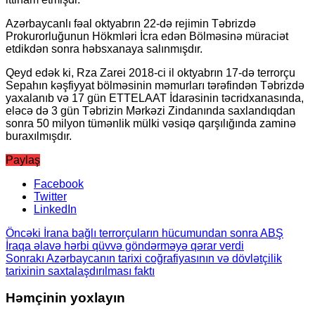
Azərbaycanlı fəal oktyabrın 22-də rejimin Təbrizdə
Prokurorluğunun Hökmləri İcra edən Bölməsinə müraciət
etdikdən sonra həbsxanaya salınmışdır.
Qeyd edək ki, Rza Zarei 2018-ci il oktyabrın 17-də terrorçu
Sepahın kəşfiyyat bölməsinin məmurları tərəfindən Təbrizdə
yaxalanıb və 17 gün ETTELAAT İdarəsinin təcridxanasında,
eləcə də 3 gün Təbrizin Mərkəzi Zindanında saxlandıqdan
sonra 50 milyon tümənlik mülki vəsiqə qarşılığında zaminə
buraxılmışdır.
Paylaş
Facebook
Twitter
LinkedIn
Öncəki
İrana bağlı terrorçuların hücumundan sonra ABŞ
İraqa əlavə hərbi qüvvə göndərməyə qərar verdi
Sonrakı
Azərbaycanın tarixi coğrafiyasının və dövlətçilik
tarixinin saxtalaşdırılması faktı
Həmçinin yoxlayın