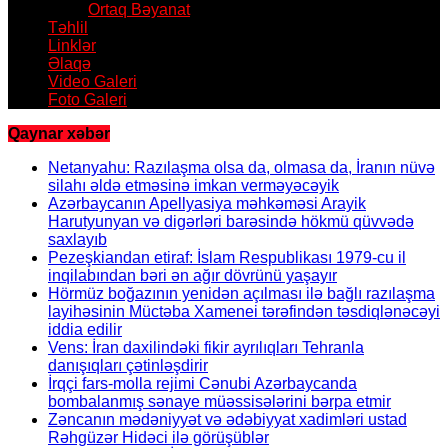
Ortaq Bəyanat
Təhlil
Linklər
Əlaqə
Video Galeri
Foto Galeri
Qaynar xəbər
Netanyahu: Razılaşma olsa da, olmasa da, İranın nüvə
silahı əldə etməsinə imkan verməyəcəyik
Azərbaycanın Apellyasiya məhkəməsi Arayik
Harutyunyan və digərləri barəsində hökmü qüvvədə
saxlayıb
Pezeşkiandan etiraf: İslam Respublikası 1979-cu il
inqilabından bəri ən ağır dövrünü yaşayır
Hörmüz boğazının yenidən açılması ilə bağlı razılaşma
layihəsinin Müctəba Xamenei tərəfindən təsdiqlənəcəyi
iddia edilir
Vens: İran daxilindəki fikir ayrılıqları Tehranla
danışıqları çətinləşdirir
İrqçi fars-molla rejimi Cənubi Azərbaycanda
bombalanmış sənaye müəssisələrini bərpa etmir
Zəncanın mədəniyyət və ədəbiyyat xadimləri ustad
Rəhgüzər Hidəci ilə görüşüblər