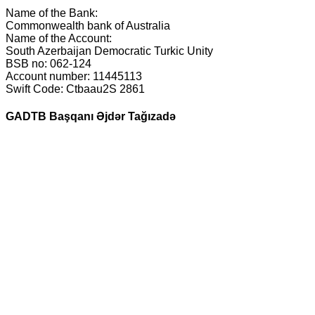
Name of the Bank:
Commonwealth bank of Australia
Name of the Account:
South Azerbaijan Democratic Turkic Unity
BSB no: 062-124
Account number: 11445113
Swift Code: Ctbaau2S 2861
GADTB Başqanı Əjdər Tağızadə