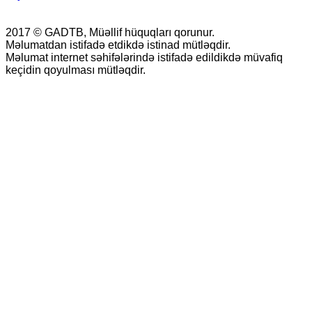
2017 © GADTB, Müəllif hüquqları qorunur.
Məlumatdan istifadə etdikdə istinad mütləqdir.
Məlumat internet səhifələrində istifadə edildikdə müvafiq
keçidin qoyulması mütləqdir.