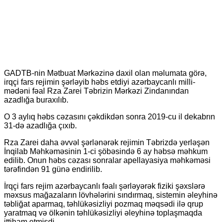
GADTB-nin Mətbuat Mərkəzinə daxil olan məlumata görə,
irqçi fars rejimin şərləyib həbs etdiyi azərbaycanlı milli-
mədəni fəal Rza Zarei Təbrizin Mərkəzi Zindanından
azadlığa buraxılıb.
O 3 aylıq həbs cəzasını çəkdikdən sonra 2019-cu il dekabrın
31-də azadlığa çıxıb.
Rza Zarei daha əvvəl şərlənərək rejimin Təbrizdə yerləşən
İnqilab Məhkəməsinin 1-ci şöbəsində 6 ay həbsə məhkum
edilib. Onun həbs cəzası sonralar apellayasiya məhkəməsi
tərəfindən 91 günə endirilib.
İrqçi fars rejim azərbaycanlı fəalı şərləyərək fiziki şəxslərə
məxsus mağazaların lövhələrini sındırmaq, sistemin əleyhinə
təbliğat aparmaq, təhlükəsizliyi pozmaq məqsədi ilə qrup
yaratmaq və ölkənin təhlükəsizliyi əleyhinə toplaşmaqda
ittiham etmişdi.