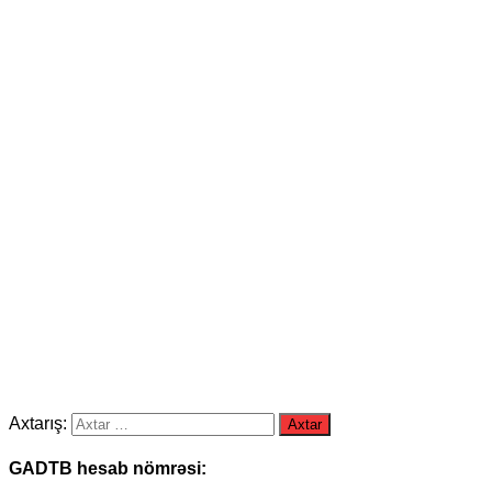
Axtarış:
GADTB hesab nömrəsi: