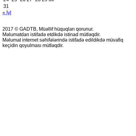
31
« İyl
2017 © GADTB, Müəllif hüquqları qorunur.
Məlumatdan istifadə etdikdə istinad mütləqdir.
Məlumat internet səhifələrində istifadə edildikdə müvafiq
keçidin qoyulması mütləqdir.