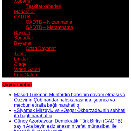
Xəbərlər
Təşkilat xəbərləri
Məqalələr
GADTB
GADTB – Nizamnamə
GADTB – Məramnamə
Başqan
Sənədlər
Bəyanat
Ortaq Bəyanat
Təhlil
Linklər
Əlaqə
Video Galeri
Foto Galeri
Qaynar xəbər
Məsud Türkmən-Münfərdin həbsinin davam etməsi və
Qəzvinin Çubinəndər həbsxanasında işgəncə və
məcburi etirafla bağlı narahatlıq
«Siyamək Mirzəyi» və «Əsgər Əkbərzadə»nin səhhəti
ilə bağlı narahatlıq
Güney Azərbaycan Demokratik Türk Birliyi (GADTB)
sayın Ata beyin əziz anasının vəfatı münasibəti ilə