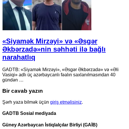
«Siyamək Mirzəyi» və «Əsgər
Əkbərzadə»nin səhhəti ilə bağlı
narahatlıq
GADTB: «Siyamək Mirzəyi», «Əsgər Əkbərzadə» və «Əli
Vasiqi» adlı üç azərbaycanlı fəalın saxlanılmasından 40
gündən …
Bir cavab yazın
Şərh yaza bilmək üçün
giriş etməlisiniz
.
GADTB Sosial mediyada
Güney Azərbaycan İstiqlalçılar Birliyi (GAİB)