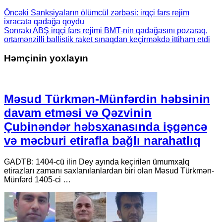
Öncəki
Sanksiyaların ölümcül zərbəsi: irqçi fars rejim
ixracata qadağa qoydu
Sonrakı
ABŞ irqçi fars rejimi BMT-nin qadağasını pozaraq,
ortamənzilli ballistik raket sınaqdan keçirməkdə ittiham etdi
Həmçinin yoxlayın
Məsud Türkmən-Münfərdin həbsinin
davam etməsi və Qəzvinin
Çubinəndər həbsxanasında işgəncə
və məcburi etirafla bağlı narahatlıq
GADTB: 1404-cü ilin Dey ayında keçirilən ümumxalq
etirazları zamanı saxlanılanlardan biri olan Məsud Türkmən-
Münfərd 1405-ci …