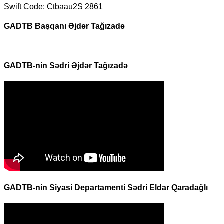
Swift Code: Ctbaau2S 2861
GADTB Başqanı Əjdər Tağızadə
GADTB-nin Sədri Əjdər Tağızadə
GADTB-nin Siyasi Departamenti Sədri Eldar Qaradağlı