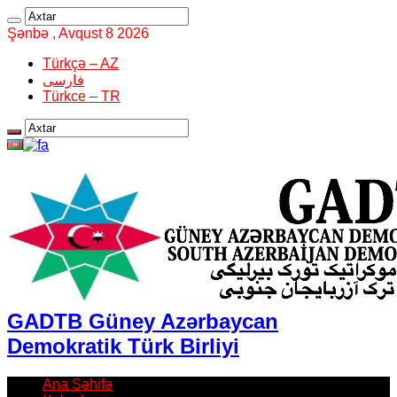
Şənbə , Avqust 8 2026
Türkçə – AZ
فارسی
Türkce – TR
GADTB Güney Azərbaycan
Demokratik Türk Birliyi
Ana Səhifə