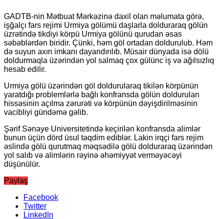
GADTB-nin Mətbuat Mərkəzinə daxil olan məlumata görə,
işğalçı fars rejimi Urmiya gölümü daşlarla dolduraraq gölün
üzrətində tikdiyi körpü Urmiya gölünü qurudan əsas
səbəblərdən biridir. Çünki, həm göl ortadan doldurulub. Həm
də suyun axın imkanı dayandırılıb. Müsair dünyada isə dölü
doldurmaqla üzərindən yol salmaq çox gülünc iş və ağılsızlıq
hesab edilir.
Urmiya gölü üzərindən göl doldurularaq tikilən körpünün
yaratdığı problemlərlə bağlı konfransda gölün doldurulan
hissəsinin açılma zərurəti və körpünün dəyişdirilməsinin
vacibliyi gündəmə gəlib.
Şərif Sənaye Universitetində keçirilən konfransda alimlər
bunun üçün dörd üsul təqdim ediblər. Lakin irqçi fars rejim
əslində gölü qurutmaq məqsədilə gölü dolduraraq üzərindən
yol salıb və alimlərin rəyinə əhəmiyyət verməyəcəyi
düşünülür.
Paylaş
Facebook
Twitter
LinkedIn