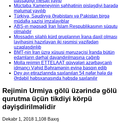
başsağlığı mesajı yayıb
Müctəba Xameneyinin səhhətinin pisləşdiyi barədə
məlumat yayılıb
Türkiyə, Səudiyyə Ərəbistanı və Pakistan birgə
müdafiə sazişi imzalayıblar
ABŞ-ın məqsədi İran İslam Respublikasının süqutu
olmalıdır
Mossadın silahlı kürd qruplarının İrana daxil olması
layihəsini hazırlayan iki rəsmisi vəzifədən
uzaqlaşdırılıb
BMT-nin İran üzrə xüsusi məruzəçisi İranda bütün
edamların dərhal dayandırılmasına çağırıb
Molla rejimin ETTELAAT qüvvələri azərbaycanlı
idmançı Vəhid Bəhramənin evinə basqın edib
Dey ayı etirazlarında saxlanılan 54 nəfər hələ də
Ərdəbil həbsxanasında həbsdə saxlanılır
Rejimin Urmiya gölü üzərində gölü
qurutma üçün tikdiyi körpü
dəyişdirilməlidir
Dekabr 1, 2018
1,108 Baxış