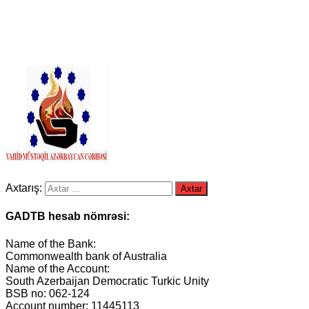
Axtarış:
GADTB hesab nömrəsi:
Name of the Bank:
Commonwealth bank of Australia
Name of the Account:
South Azerbaijan Democratic Turkic Unity
BSB no: 062-124
Account number: 11445113