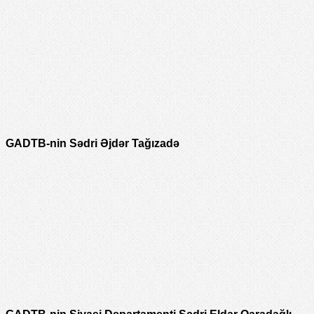
GADTB-nin Sədri Əjdər Tağızadə