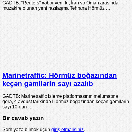
GADTB: “Reuters” xəbər verir ki, İran və Oman arasında
müzakirə olunan yeni razılaşma Tehrana Hörmüz …
Marinetraffic: Hörmüz boğazından
keçən gəmilərin sayı azalıb
GADTB: Marinetraffic izləmə platformasının məlumatına
görə, 4 avqust tarixində Hörmüz boğazından keçən gəmilərin
sayı 10-dan …
Bir cavab yazın
Şərh yaza bilmək üçün
giriş etməlisiniz
.