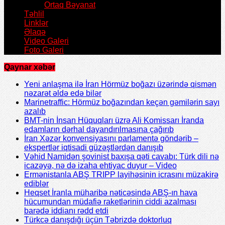
Ortaq Bəyanat
Təhlil
Linklər
Əlaqə
Video Galeri
Foto Galeri
Qaynar xəbər
Yeni anlaşma ilə İran Hörmüz boğazı üzərində qismən
nəzarət əldə edə bilər
Marinetraffic: Hörmüz boğazından keçən gəmilərin sayı
azalıb
BMT-nin İnsan Hüquqları üzrə Ali Komissarı İranda
edamların dərhal dayandırılmasına çağırıb
İran Xəzər konvensiyasını parlamentə göndərib –
ekspertlər iqtisadi güzəştlərdən danışıb
Vəhid Namidən şovinist baxışa qəti cavabı: Türk dili nə
icazəyə, nə də izaha ehtiyac duyur – Video
Ermənistanla ABŞ TRIPP layihəsinin icrasını müzakirə
ediblər
Heqset İranla müharibə nəticəsində ABŞ-ın hava
hücumundan müdafiə raketlərinin ciddi azalması
barədə iddianı rədd etdi
Türkcə danışdığı üçün Təbrizdə doktorluq