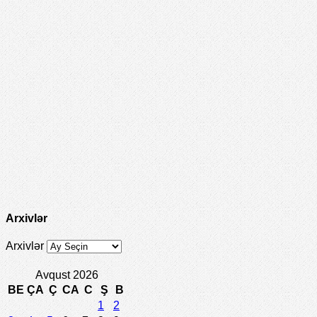
Arxivlər
Arxivlər
Avqust 2026
BE
ÇA
Ç
CA
C
Ş
B
1
2