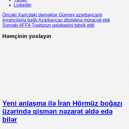
LinkedIn
Öncəki
Xaricdəki dərnəklər Günney azərbaycanlı
öyrəncilərlə bağlı Azərbaycan dövlətinə müraciət etdi
Sonrakı
AFFA Traxturun qələbəsini təbrik etdi
Həmçinin yoxlayın
Yeni anlaşma ilə İran Hörmüz boğazı
üzərində qismən nəzarət əldə edə
bilər