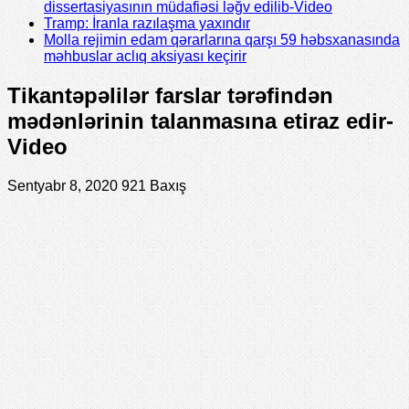
dissertasiyasının müdafiəsi ləğv edilib-Video
Tramp: İranla razılaşma yaxındır
Molla rejimin edam qərarlarına qarşı 59 həbsxanasında
məhbuslar aclıq aksiyası keçirir
Tikantəpəlilər farslar tərəfindən
mədənlərinin talanmasına etiraz edir-
Video
Sentyabr 8, 2020
921 Baxış