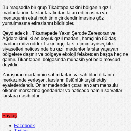
Bu məqsədlə bir qrup Tikabtəpə sakini bölgənin qızıl
mədənlərinin farslar tərəfindən talan edilməsinə və
məntəqənin ətraf mühitinin çirkləndirilməsinə göz
yumulmasına etirazlarını bildiriblər.
Qeyd edək ki, Tikantəpədə Yaxın Şərqdə Zərəşoran və
Ağdərə kimi iki ən böyük qızıl mədəni, həmçinin 80 daş
mədəni mövcuddur. Lakin irqçi fars rejimin ayrıseçkilik
siyasətləri nəticəsində bu qızıl mədənlər farslar yaşayan
bölgələrə daşınır və bölgəyə ekoloji fəlakətdən başqa heç nə
qalmır. Tikantəpəni bölgəsində münasib yol belə mövcud
deyildir.
Zərəşoran mədəninin səhmdarları və sahibləri ölkənin
mərkəzində yerləşən, farsların üstünlük təşkil etdiyi
əyalətlərdəndir. Onlar mədəndən çıxarılan xam məhsulu
ölkənin mərkəzinə göndərirlər və nəticədə həmin sərvətlər
farslara nəsib olur.
Paylaş
Facebook
Twitter