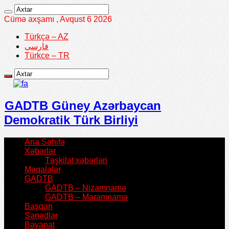
Cümə axşamı , Avqust 6 2026
Türkçə – AZ
فارسی
Türkce – TR
GADTB Güney Azərbaycan
Demokratik Türk Birliyi
Ana Səhifə
Xəbərlər
Təşkilat xəbərləri
Məqalələr
GADTB
GADTB – Nizamnamə
GADTB – Məramnamə
Başqan
Sənədlər
Bəyanat