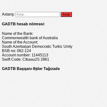
Axtarış:
GADTB hesab nömrəsi:
Name of the Bank:
Commonwealth bank of Australia
Name of the Account:
South Azerbaijan Democratic Turkic Unity
BSB no: 062-124
Account number: 11445113
Swift Code: Ctbaau2S 2861
GADTB Başqanı Əjdər Tağızadə