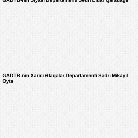
GADTB-nin Siyasi Departamenti Sədri Eldar Qaradağlı
GADTB-nin Xarici Əlaqələr Departamenti Sədri Mikayil
Oyta