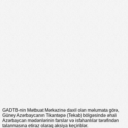
GADTB-nin Mətbuat Mərkəzinə daxil olan məlumata görə,
Güney Azərbaycanın Tikantəpə (Tekab) bölgəsində əhali
Azərbaycan mədənlərinin farslar və isfahanlılar tərəfindən
talanmasına etiraz olaraq aksiya keçiriblər.