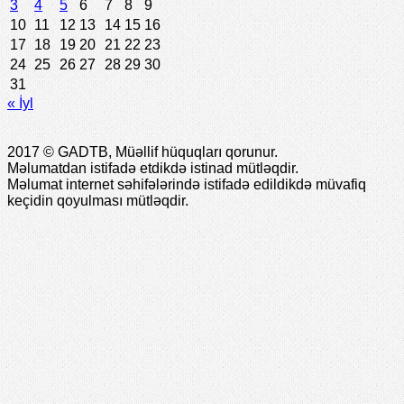
3
4
5
6
7
8
9
10
11
12
13
14
15
16
17
18
19
20
21
22
23
24
25
26
27
28
29
30
31
« İyl
2017 © GADTB, Müəllif hüquqları qorunur.
Məlumatdan istifadə etdikdə istinad mütləqdir.
Məlumat internet səhifələrində istifadə edildikdə müvafiq
keçidin qoyulması mütləqdir.