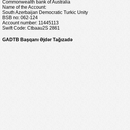
Name of the Bank:
Commonwealth bank of Australia
Name of the Account:
South Azerbaijan Democratic Turkic Unity
BSB no: 062-124
Account number: 11445113
Swift Code: Ctbaau2S 2861
GADTB Başqanı Əjdər Tağızadə