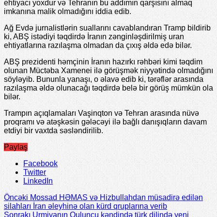
üçün İran İslam Respublikası ilə hər hansı razılaşmaya
ehtiyacı yoxdur və Tehranın bu addımın qarşısını almaq
imkanına malik olmadığını iddia edib.
Ağ Evdə jurnalistlərin suallarını cavablandıran Tramp bildirib
ki, ABŞ istədiyi təqdirdə İranın zənginləşdirilmiş uran
ehtiyatlarına razılaşma olmadan da çıxış əldə edə bilər.
ABŞ prezidenti həmçinin İranın hazırkı rəhbəri kimi təqdim
olunan Müctəba Xamenei ilə görüşmək niyyətində olmadığını
söyləyib. Bununla yanaşı, o əlavə edib ki, tərəflər arasında
razılaşma əldə olunacağı təqdirdə belə bir görüş mümkün ola
bilər.
Trampın açıqlamaları Vaşinqton və Tehran arasında nüvə
proqramı və atəşkəsin gələcəyi ilə bağlı danışıqların davam
etdiyi bir vaxtda səsləndirilib.
Paylaş
Facebook
Twitter
LinkedIn
Öncəki
Mossad HƏMAS və Hizbullahdan müsadirə edilən
silahları İran əleyhinə olan kürd qruplarına verib