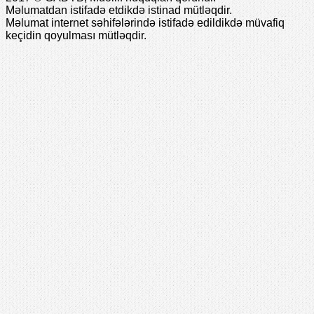
2017 © GADTB, Müəllif hüquqları qorunur.
Məlumatdan istifadə etdikdə istinad mütləqdir.
Məlumat internet səhifələrində istifadə edildikdə müvafiq
keçidin qoyulması mütləqdir.