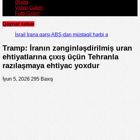
Əlaqə
Video Galeri
Foto Galeri
Qaynar xəbər
İsrail İrana qarşı ABŞ-dan müstəqil hərbi əməliyyata
hazırlaşır
Tramp: İranın zənginləşdirilmiş uran
ehtiyatlarına çıxış üçün Tehranla
razılaşmaya ehtiyac yoxdur
İyun 5, 2026
295 Baxış