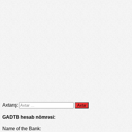
Axtarış:
GADTB hesab nömrəsi: