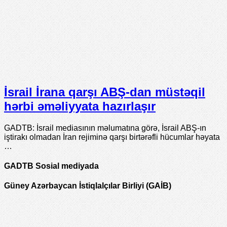
İsrail İrana qarşı ABŞ-dan müstəqil
hərbi əməliyyata hazırlaşır
GADTB: İsrail mediasının məlumatına görə, İsrail ABŞ-ın
iştirakı olmadan İran rejiminə qarşı birtərəfli hücumlar həyata
…
GADTB Sosial mediyada
Güney Azərbaycan İstiqlalçılar Birliyi (GAİB)