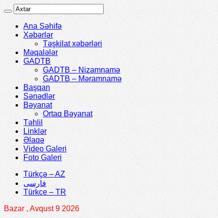
Ana Səhifə
Xəbərlər
Təşkilat xəbərləri
Məqalələr
GADTB
GADTB – Nizamnamə
GADTB – Məramnamə
Başqan
Sənədlər
Bəyanat
Ortaq Bəyanat
Təhlil
Linklər
Əlaqə
Video Galeri
Foto Galeri
Türkçə – AZ
فارسی
Türkce – TR
Bazar , Avqust 9 2026