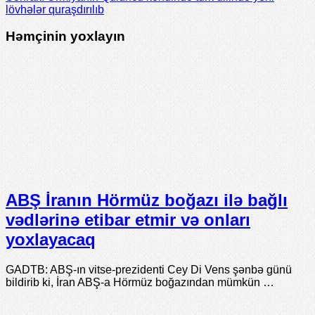
Sonrakı
Urmiyanın Quluncu kəndində türk dilində yeni
lövhələr quraşdırılıb
Həmçinin yoxlayın
ABŞ İranın Hörmüz boğazı ilə bağlı
vədlərinə etibar etmir və onları
yoxlayacaq
GADTB: ABŞ-ın vitse-prezidenti Cey Di Vens şənbə günü
bildirib ki, İran ABŞ-a Hörmüz boğazından mümkün …