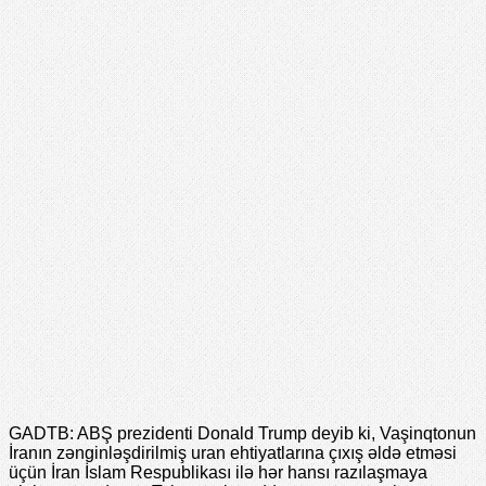
GADTB: ABŞ prezidenti Donald Trump deyib ki, Vaşinqtonun
İranın zənginləşdirilmiş uran ehtiyatlarına çıxış əldə etməsi