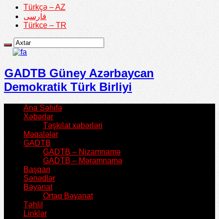
Türkçə – AZ
فارسی
Türkce – TR
GADTB Güney Azərbaycan
Demokratik Türk Birliyi
Ana Səhifə
Xəbərlər
Təşkilat xəbərləri
Məqalələr
GADTB
GADTB – Nizamnamə
GADTB – Məramnamə
Başqan
Sənədlər
Bəyanat
Ortaq Bəyanat
Təhlil
Linklər