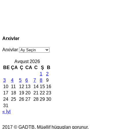
Arxivlər
Arxivlər
Avqust 2026
BE
ÇA
Ç
CA
C
Ş
B
1
2
3
4
5
6
7
8
9
10
11
12
13
14
15
16
17
18
19
20
21
22
23
24
25
26
27
28
29
30
31
« İyl
2017 © GADTB, Müəllif hüquqları qorunur.