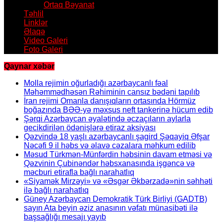
Ortaq Bəyanat
Təhlil
Linklər
Əlaqə
Video Galeri
Foto Galeri
Qaynar xəbər
Molla rejimin oğurladığı azərbaycanlı fəal
Məhəmmədhəsən Rəhiminin cansız bədəni tapılıb
İran rejimi Omanla danışıqların ortasında Hörmüz
boğazında BƏƏ-yə məxsus neft tankerinə hücum edib
Şərqi Azərbaycan əyalətində əczaçıların aylarla
gecikdirilən ödənişlərə etiraz aksiyası
Qəzvində 18 yaşlı azərbaycanlı şagird Şəqayiq Əfşar
Nəcəfi 9 il həbs və əlavə cəzalara məhkum edilib
Məsud Türkmən-Münfərdin həbsinin davam etməsi və
Qəzvinin Çubinəndər həbsxanasında işgəncə və
məcburi etirafla bağlı narahatlıq
«Siyamək Mirzəyi» və «Əsgər Əkbərzadə»nin səhhəti
ilə bağlı narahatlıq
Güney Azərbaycan Demokratik Türk Birliyi (GADTB)
sayın Ata beyin əziz anasının vəfatı münasibəti ilə
başsağlığı mesajı yayıb