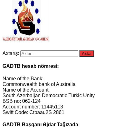
Axtarış:
GADTB hesab nömrəsi:
Name of the Bank:
Commonwealth bank of Australia
Name of the Account:
South Azerbaijan Democratic Turkic Unity
BSB no: 062-124
Account number: 11445113
Swift Code: Ctbaau2S 2861
GADTB Başqanı Əjdər Tağızadə