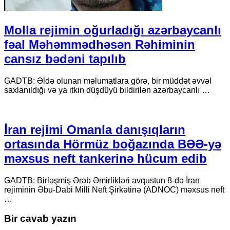
Molla rejimin oğurladığı azərbaycanlı
fəal Məhəmmədhəsən Rəhiminin
cansız bədəni tapılıb
GADTB: Əldə olunan məlumatlara görə, bir müddət əvvəl
saxlanıldığı və ya itkin düşdüyü bildirilən azərbaycanlı …
İran rejimi Omanla danışıqların
ortasında Hörmüz boğazında BƏƏ-yə
məxsus neft tankerinə hücum edib
GADTB: Birləşmiş Ərəb Əmirlikləri avqustun 8-də İran
rejiminin Əbu-Dabi Milli Neft Şirkətinə (ADNOC) məxsus neft
…
Bir cavab yazın