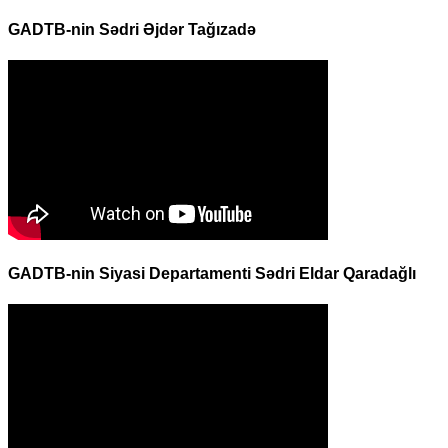
GADTB-nin Sədri Əjdər Tağızadə
GADTB-nin Siyasi Departamenti Sədri Eldar Qaradağlı