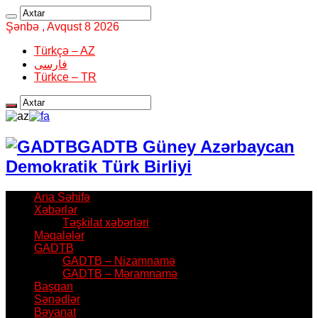
Şənbə , Avqust 8 2026
Türkçə – AZ
فارسی
Türkce – TR
GADTB Güney Azərbaycan
Demokratik Türk Birliyi
Ana Səhifə
Xəbərlər
Təşkilat xəbərləri
Məqalələr
GADTB
GADTB – Nizamnamə
GADTB – Məramnamə
Başqan
Sənədlər
Bəyanat