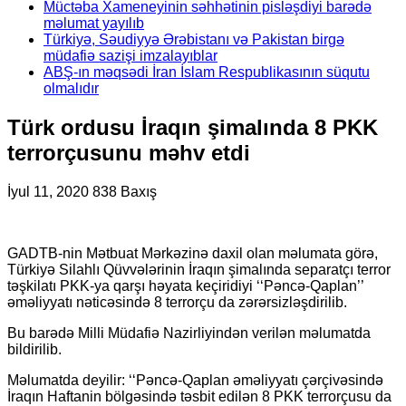
Müctəba Xameneyinin səhhətinin pisləşdiyi barədə
məlumat yayılıb
Türkiyə, Səudiyyə Ərəbistanı və Pakistan birgə
müdafiə sazişi imzalayıblar
ABŞ-ın məqsədi İran İslam Respublikasının süqutu
olmalıdır
Türk ordusu İraqın şimalında 8 PKK
terrorçusunu məhv etdi
İyul 11, 2020
838 Baxış
GADTB-nin Mətbuat Mərkəzinə daxil olan məlumata görə,
Türkiyǝ Silahlı Qüvvǝlǝrinin İraqın şimalında separatçı terror
tǝşkilatı PKK-ya qarşı hǝyata keçiridiyi ‘‘Pǝncǝ-Qaplan’’
ǝmǝliyyatı nǝticǝsindǝ 8 terrorçu da zǝrǝrsizlǝşdirilib.
Bu barǝdǝ Milli Müdafiǝ Nazirliyindǝn verilǝn mǝlumatda
bildirilib.
Mǝlumatda deyilir: ‘‘Pǝncǝ-Qaplan ǝmǝliyyatı çǝrçivǝsindǝ
İraqın Haftanin bölgǝsindǝ tǝsbit edilǝn 8 PKK terrorçusu da