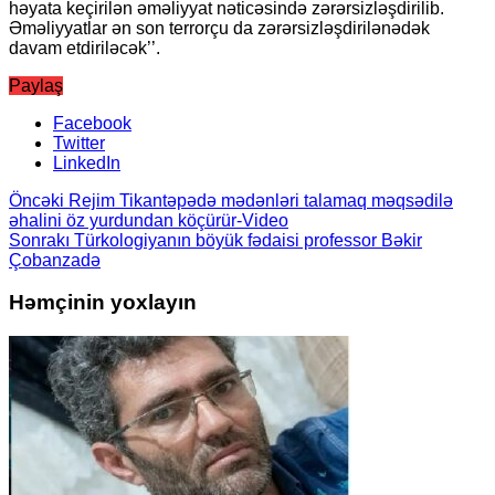
hǝyata keçirilǝn ǝmǝliyyat nǝticǝsindǝ zǝrǝrsizlǝşdirilib.
Әmǝliyyatlar ǝn son terrorçu da zǝrǝrsizlǝşdirilǝnǝdǝk
davam etdirilǝcǝk’’.
Paylaş
Facebook
Twitter
LinkedIn
Öncəki
Rejim Tikantəpədə mədənləri talamaq məqsədilə
əhalini öz yurdundan köçürür-Video
Sonrakı
Türkologiyanın böyük fədaisi professor Bəkir
Çobanzadə
Həmçinin yoxlayın