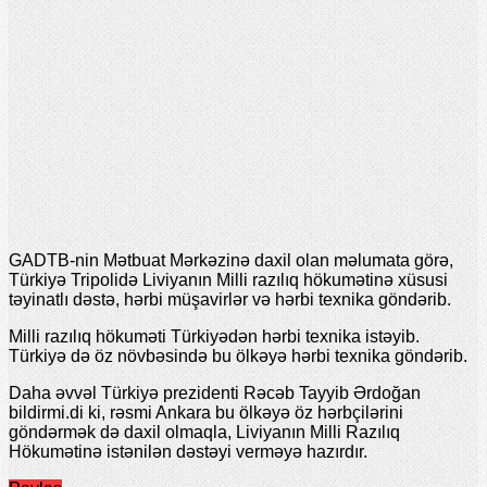
GADTB-nin Mətbuat Mərkəzinə daxil olan məlumata görə,
Türkiyə Tripolidə Liviyanın Milli razılıq hökumətinə xüsusi
təyinatlı dəstə, hərbi müşavirlər və hərbi texnika göndərib.
Milli razılıq hökuməti Türkiyədən hərbi texnika istəyib.
Türkiyə də öz növbəsində bu ölkəyə hərbi texnika göndərib.
Daha əvvəl Türkiyə prezidenti Rəcəb Tayyib Ərdoğan
bildirmi.di ki, rəsmi Ankara bu ölkəyə öz hərbçilərini
göndərmək də daxil olmaqla, Liviyanın Milli Razılıq
Hökumətinə istənilən dəstəyi verməyə hazırdır.