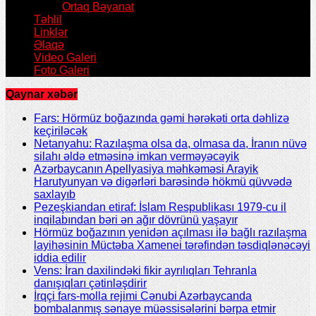
Ortaq Bəyanat
Təhlil
Linklər
Əlaqə
Video Galeri
Foto Galeri
Qaynar xəbər
Fars: Hörmüz boğazında gəmi hərəkəti orta dəhlizə
keçiriləcək
Netanyahu: Razılaşma olsa da, olmasa da, İranın nüvə
silahı əldə etməsinə imkan verməyəcəyik
Azərbaycanın Apellyasiya məhkəməsi Arayik
Harutyunyan və digərləri barəsində hökmü qüvvədə
saxlayıb
Pezeşkiandan etiraf: İslam Respublikası 1979-cu il
inqilabından bəri ən ağır dövrünü yaşayır
Hörmüz boğazının yenidən açılması ilə bağlı razılaşma
layihəsinin Müctəba Xamenei tərəfindən təsdiqlənəcəyi
iddia edilir
Vens: İran daxilindəki fikir ayrılıqları Tehranla
danışıqları çətinləşdirir
İrqçi fars-molla rejimi Cənubi Azərbaycanda
bombalanmış sənaye müəssisələrini bərpa etmir