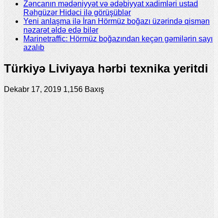
Zəncanın mədəniyyət və ədəbiyyat xadimləri ustad
Rəhgüzər Hidəci ilə görüşüblər
Yeni anlaşma ilə İran Hörmüz boğazı üzərində qismən
nəzarət əldə edə bilər
Marinetraffic: Hörmüz boğazından keçən gəmilərin sayı
azalıb
Türkiyə Liviyaya hərbi texnika yeritdi
Dekabr 17, 2019
1,156 Baxış