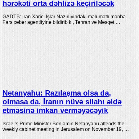
hərəkəti orta dəhlizə keçiriləcək
GADTB: İran Xarici İşlər Nazirliyindəki məlumatlı mənbə
Fars xəbər agentliyinə bildirib ki, Tehran və Məsqət …
Netanyahu: Razılaşma olsa da,
olmasa da, İranın nüvə silahı əldə
etməsinə imkan verməyəcəyik
Israel’s Prime Minister Benjamin Netanyahu attends the
weekly cabinet meeting in Jerusalem on November 19, …