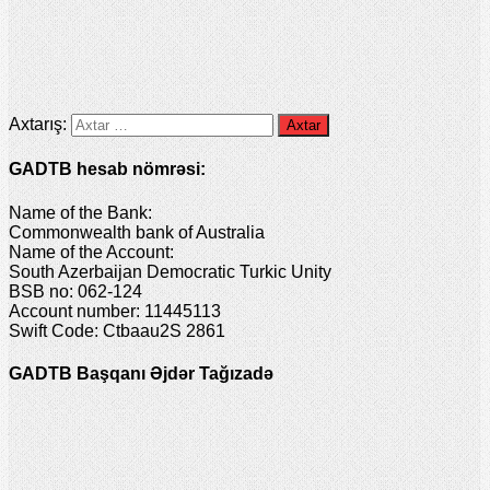
Axtarış:
GADTB hesab nömrəsi:
Name of the Bank:
Commonwealth bank of Australia
Name of the Account:
South Azerbaijan Democratic Turkic Unity
BSB no: 062-124
Account number: 11445113
Swift Code: Ctbaau2S 2861
GADTB Başqanı Əjdər Tağızadə