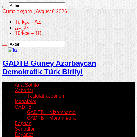
Cümə axşamı , Avqust 6 2026
Türkçə – AZ
فارسی
Türkce – TR
GADTB Güney Azərbaycan
Demokratik Türk Birliyi
Ana Səhifə
Xəbərlər
Təşkilat xəbərləri
Məqalələr
GADTB
GADTB – Nizamnamə
GADTB – Məramnamə
Başqan
Sənədlər
Bəyanat