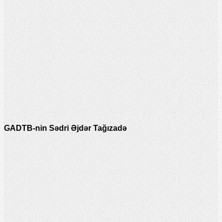
GADTB-nin Sədri Əjdər Tağızadə