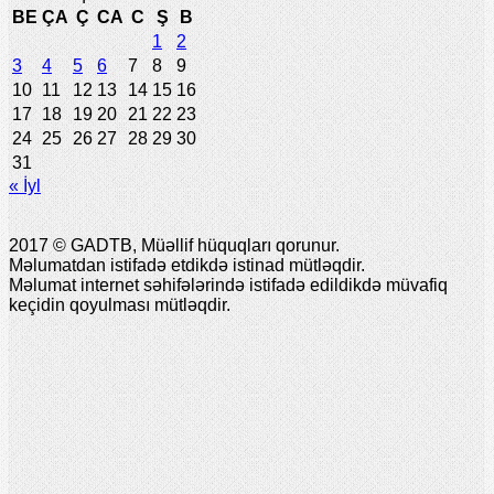
BE
ÇA
Ç
CA
C
Ş
B
1
2
3
4
5
6
7
8
9
10
11
12
13
14
15
16
17
18
19
20
21
22
23
24
25
26
27
28
29
30
31
« İyl
2017 © GADTB, Müəllif hüquqları qorunur.
Məlumatdan istifadə etdikdə istinad mütləqdir.
Məlumat internet səhifələrində istifadə edildikdə müvafiq
keçidin qoyulması mütləqdir.