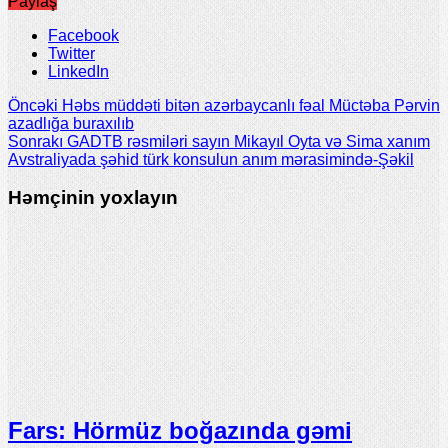
Paylaş
Facebook
Twitter
LinkedIn
Öncəki
Həbs müddəti bitən azərbaycanlı fəal Müctəba Pərvin
azadlığa buraxılıb
Sonrakı
GADTB rəsmiləri sayın Mikayıl Oyta və Sima xanım
Avstraliyada şəhid türk konsulun anım mərasimində-Şəkil
Həmçinin yoxlayın
Fars: Hörmüz boğazında gəmi