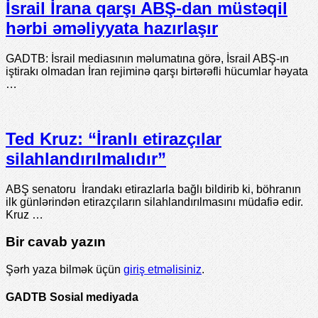
İsrail İrana qarşı ABŞ-dan müstəqil
hərbi əməliyyata hazırlaşır
GADTB: İsrail mediasının məlumatına görə, İsrail ABŞ-ın
iştirakı olmadan İran rejiminə qarşı birtərəfli hücumlar həyata
…
Ted Kruz: “İranlı etirazçılar
silahlandırılmalıdır”
ABŞ senatoru İrandakı etirazlarla bağlı bildirib ki, böhranın
ilk günlərindən etirazçıların silahlandırılmasını müdafiə edir.
Kruz …
Bir cavab yazın
Şərh yaza bilmək üçün
giriş etməlisiniz
.
GADTB Sosial mediyada