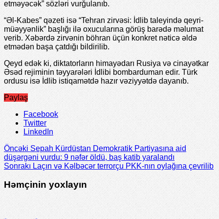
etməyəcək” sözləri vurğulanıb.
“Əl-Kabes” qəzeti isə “Tehran zirvəsi: İdlib taleyində qeyri-
müəyyənlik” başlığı ilə oxucularına görüş barədə məlumat
verib. Xəbərdə zirvənin böhran üçün konkret nəticə əldə
etmədən başa çatdığı bildirilib.
Qeyd edək ki, diktatorların himayədarı Rusiya və cinayətkar
Əsəd rejiminin təyyarələri İdlibi bombarduman edir. Türk
ordusu isə İdlib istiqamətdə hazır vəziyyətdə dayanıb.
Paylaş
Facebook
Twitter
LinkedIn
Öncəki
Sepah Kürdüstan Demokratik Partiyasına aid
düşərgəni vurdu: 9 nəfər öldü, baş katib yaralandı
Sonrakı
Laçın və Kəlbəcər terrorçu PKK-nın oylağına çevrilib
Həmçinin yoxlayın