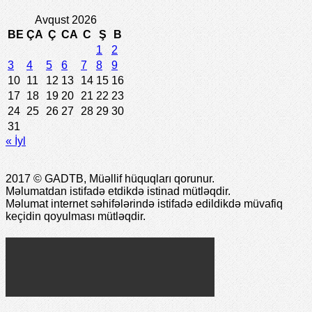
Avqust 2026
BE
ÇA
Ç
CA
C
Ş
B
1
2
3
4
5
6
7
8
9
10
11
12
13
14
15
16
17
18
19
20
21
22
23
24
25
26
27
28
29
30
31
« İyl
2017 © GADTB, Müəllif hüquqları qorunur.
Məlumatdan istifadə etdikdə istinad mütləqdir.
Məlumat internet səhifələrində istifadə edildikdə müvafiq
keçidin qoyulması mütləqdir.