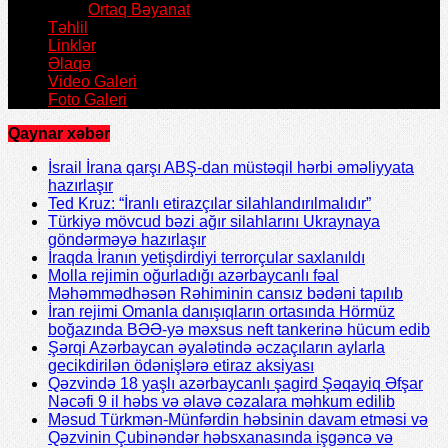
Ortaq Bəyanat
Təhlil
Linklər
Əlaqə
Video Galeri
Foto Galeri
Qaynar xəbər
İsrail İrana qarşı ABŞ-dan müstəqil hərbi əməliyyata
hazırlaşır
Ted Kruz: “İranlı etirazçılar silahlandırılmalıdır”
Türkiyə mövcud bəzi ağır silahlarını Ukraynaya
göndərməyə hazırlaşır
İraqda İranın yetişdirdiyi terrorçular saxlanıldı
Molla rejimin oğurladığı azərbaycanlı fəal
Məhəmmədhəsən Rəhiminin cansız bədəni tapılıb
İran rejimi Omanla danışıqların ortasında Hörmüz
boğazında BƏƏ-yə məxsus neft tankerinə hücum edib
Şərqi Azərbaycan əyalətində əczaçıların aylarla
gecikdirilən ödənişlərə etiraz aksiyası
Qəzvində 18 yaşlı azərbaycanlı şagird Şəqayiq Əfşar
Nəcəfi 9 il həbs və əlavə cəzalara məhkum edilib
Məsud Türkmən-Münfərdin həbsinin davam etməsi və
Qəzvinin Çubinəndər həbsxanasında işgəncə və