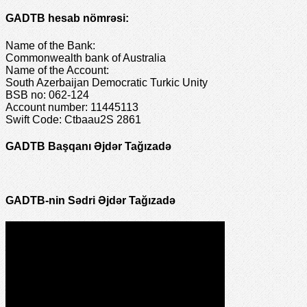
GADTB hesab nömrəsi:
Name of the Bank:
Commonwealth bank of Australia
Name of the Account:
South Azerbaijan Democratic Turkic Unity
BSB no: 062-124
Account number: 11445113
Swift Code: Ctbaau2S 2861
GADTB Başqanı Əjdər Tağızadə
GADTB-nin Sədri Əjdər Tağızadə