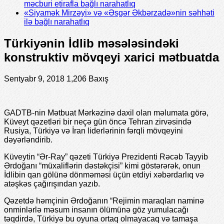
məcburi etirafla bağlı narahatlıq
«Siyamək Mirzəyi» və «Əsgər Əkbərzadə»nin səhhəti
ilə bağlı narahatlıq
Türkiyənin İdlib məsələsindəki
konstruktiv mövqeyi xarici mətbuatda
Sentyabr 9, 2018
1,206 Baxış
GADTB-nin Mətbuat Mərkəzinə daxil olan məlumata görə,
Küveyt qəzetləri bir neçə gün öncə Tehran zirvəsində
Rusiya, Türkiyə və İran liderlərinin fərqli mövqeyini
dəyərləndirib.
Küveytin “Ər-Ray” qəzeti Türkiyə Prezidenti Rəcəb Tayyib
Ərdoğanı “müxaliflərin dəstəkçisi” kimi göstərərək, onun
İdlibin qan gölünə dönməməsi üçün etdiyi xəbərdarlıq və
atəşkəs çağırışından yazıb.
Qəzetdə həmçinin Ərdoğanın “Rejimin maraqları naminə
onminlərlə məsum insanın ölümünə göz yumulacağı
təqdirdə, Türkiyə bu oyuna ortaq olmayacaq və tamaşa