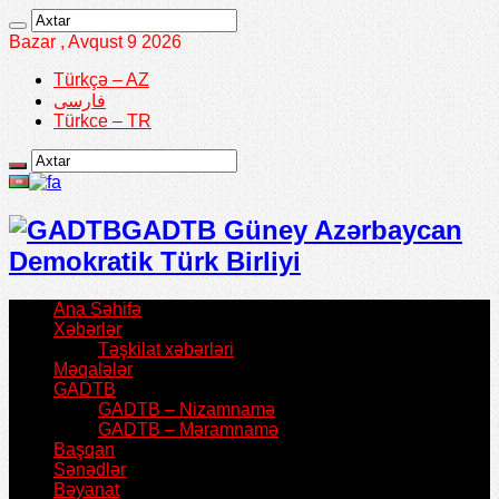
Bazar , Avqust 9 2026
Türkçə – AZ
فارسی
Türkce – TR
GADTB Güney Azərbaycan
Demokratik Türk Birliyi
Ana Səhifə
Xəbərlər
Təşkilat xəbərləri
Məqalələr
GADTB
GADTB – Nizamnamə
GADTB – Məramnamə
Başqan
Sənədlər
Bəyanat