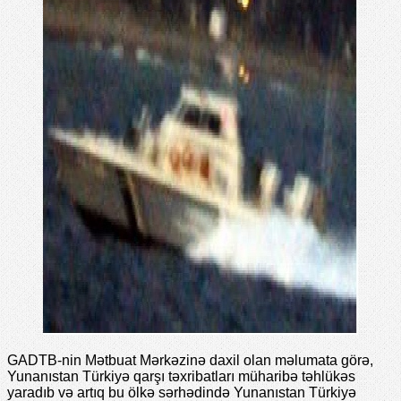
GADTB-nin Mətbuat Mərkəzinə daxil olan məlumata görə,
Yunanıstan Türkiyə qarşı təxribatları müharibə təhlükəs
yaradıb və artıq bu ölkə sərhədində Yunanıstan Türkiyə