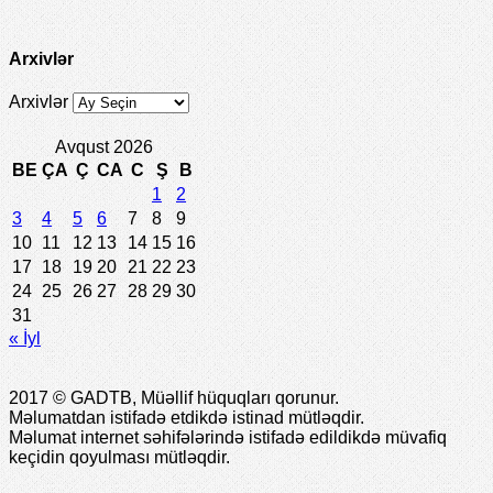
Arxivlər
Arxivlər
Avqust 2026
BE
ÇA
Ç
CA
C
Ş
B
1
2
3
4
5
6
7
8
9
10
11
12
13
14
15
16
17
18
19
20
21
22
23
24
25
26
27
28
29
30
31
« İyl
2017 © GADTB, Müəllif hüquqları qorunur.
Məlumatdan istifadə etdikdə istinad mütləqdir.
Məlumat internet səhifələrində istifadə edildikdə müvafiq
keçidin qoyulması mütləqdir.