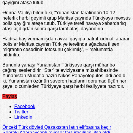
qayığını atəşə tutub.
Ədirnə Valiliyi bildirib ki, “Yunanıstan tərəfindən 10-12
nəfərlik hərbi geyimli qrup Maritsa çayında Türkiyəyə məxsus
polis qayığını atəşə tutub. Türkiyə tərəfi havaya xəbərdarlıq
atəşi açdıqdan sonra qarşı tərəf atəşi dayandırıb.
Hadisə baş verməmişdən əvvəl qayıqla patrul xidməti aparan
polislər Maritsa çayının Türkiyə tərəfində ağaclara ilişən
miqrantın cəsədinin fotosunu çəkirmiş”, – məlumatda
bildirilib.
Bununla yanaşı Yunanıstan Türkiyəyə qarşı müharibə
çağırışı səsləndirir. “Star” televiziyasına müsahibəsində
Yunanıstan Müdafiə naziri Nikos Panayotopulos iddi aedib
ki, Yunanıstan özünün suveren haqlarını qorumaq üçün hər
şeyə, o cümlədən Türkiyəyə qarşı hərbi fəaliyyətə hazırdır.
Paylaş
Facebook
Twitter
LinkedIn
Öncəki
Türk dövləti Qazaxıstan latın əlifbasına keçir
Sonrakı
Azərbaycanlı rejissor fars irqçiliyini ifşa etdi