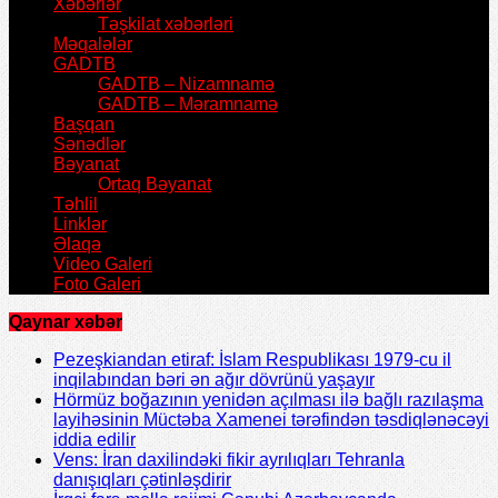
Xəbərlər
Təşkilat xəbərləri
Məqalələr
GADTB
GADTB – Nizamnamə
GADTB – Məramnamə
Başqan
Sənədlər
Bəyanat
Ortaq Bəyanat
Təhlil
Linklər
Əlaqə
Video Galeri
Foto Galeri
Qaynar xəbər
Pezeşkiandan etiraf: İslam Respublikası 1979-cu il
inqilabından bəri ən ağır dövrünü yaşayır
Hörmüz boğazının yenidən açılması ilə bağlı razılaşma
layihəsinin Müctəba Xamenei tərəfindən təsdiqlənəcəyi
iddia edilir
Vens: İran daxilindəki fikir ayrılıqları Tehranla
danışıqları çətinləşdirir