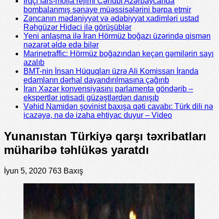
İrqçi fars-molla rejimi Cənubi Azərbaycanda
bombalanmış sənaye müəssisələrini bərpa etmir
Zəncanın mədəniyyət və ədəbiyyat xadimləri ustad
Rəhgüzər Hidəci ilə görüşüblər
Yeni anlaşma ilə İran Hörmüz boğazı üzərində qismən
nəzarət əldə edə bilər
Marinetraffic: Hörmüz boğazından keçən gəmilərin sayı
azalıb
BMT-nin İnsan Hüquqları üzrə Ali Komissarı İranda
edamların dərhal dayandırılmasına çağırıb
İran Xəzər konvensiyasını parlamentə göndərib –
ekspertlər iqtisadi güzəştlərdən danışıb
Vəhid Namidən şovinist baxışa qəti cavabı: Türk dili nə
icazəyə, nə də izaha ehtiyac duyur – Video
Yunanıstan Türkiyə qarşı təxribatları
müharibə təhlükəs yaratdı
İyun 5, 2020
763 Baxış