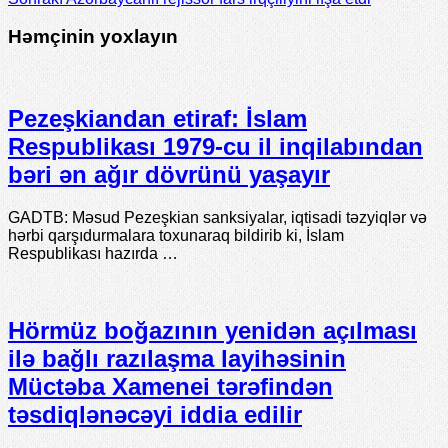
Həmçinin yoxlayın
Pezeşkiandan etiraf: İslam
Respublikası 1979-cu il inqilabından
bəri ən ağır dövrünü yaşayır
GADTB: Məsud Pezeşkian sanksiyalar, iqtisadi təzyiqlər və
hərbi qarşıdurmalara toxunaraq bildirib ki, İslam
Respublikası hazırda …
Hörmüz boğazının yenidən açılması
ilə bağlı razılaşma layihəsinin
Müctəba Xamenei tərəfindən
təsdiqlənəcəyi iddia edilir