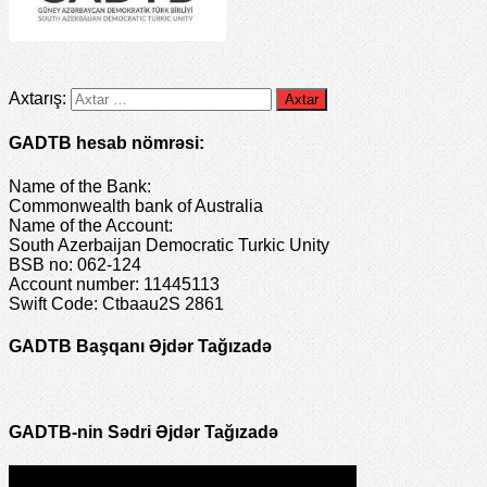
Axtarış:
GADTB hesab nömrəsi:
Name of the Bank:
Commonwealth bank of Australia
Name of the Account:
South Azerbaijan Democratic Turkic Unity
BSB no: 062-124
Account number: 11445113
Swift Code: Ctbaau2S 2861
GADTB Başqanı Əjdər Tağızadə
GADTB-nin Sədri Əjdər Tağızadə