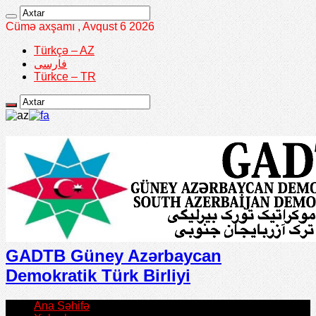
Cümə axşamı , Avqust 6 2026
Türkçə – AZ
فارسی
Türkce – TR
GADTB Güney Azərbaycan
Demokratik Türk Birliyi
Ana Səhifə