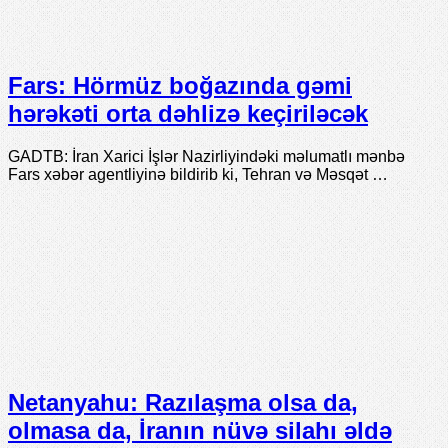
Fars: Hörmüz boğazında gəmi
hərəkəti orta dəhlizə keçiriləcək
GADTB: İran Xarici İşlər Nazirliyindəki məlumatlı mənbə
Fars xəbər agentliyinə bildirib ki, Tehran və Məsqət …
Netanyahu: Razılaşma olsa da,
olmasa da, İranın nüvə silahı əldə