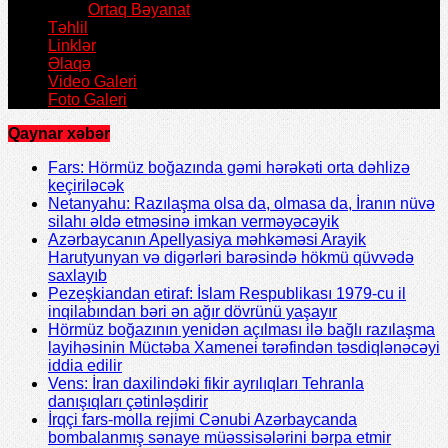
Ortaq Bəyanat
Təhlil
Linklər
Əlaqə
Video Galeri
Foto Galeri
Qaynar xəbər
Fars: Hörmüz boğazında gəmi hərəkəti orta dəhlizə
keçiriləcək
Netanyahu: Razılaşma olsa da, olmasa da, İranın nüvə
silahı əldə etməsinə imkan verməyəcəyik
Azərbaycanın Apellyasiya məhkəməsi Arayik
Harutyunyan və digərləri barəsində hökmü qüvvədə
saxlayıb
Pezeşkiandan etiraf: İslam Respublikası 1979-cu il
inqilabından bəri ən ağır dövrünü yaşayır
Hörmüz boğazının yenidən açılması ilə bağlı razılaşma
layihəsinin Müctəba Xamenei tərəfindən təsdiqlənəcəyi
iddia edilir
Vens: İran daxilindəki fikir ayrılıqları Tehranla
danışıqları çətinləşdirir
İrqçi fars-molla rejimi Cənubi Azərbaycanda
bombalanmış sənaye müəssisələrini bərpa etmir