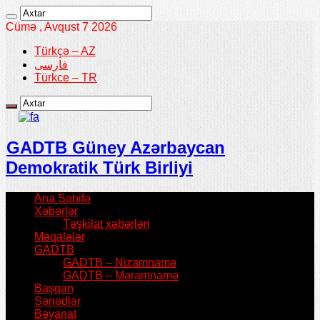
Cümə , Avqust 7 2026
Türkçə – AZ
فارسی
Türkce – TR
GADTB Güney Azərbaycan
Demokratik Türk Birliyi
Ana Səhifə
Xəbərlər
Təşkilat xəbərləri
Məqalələr
GADTB
GADTB – Nizamnamə
GADTB – Məramnamə
Başqan
Sənədlər
Bəyanat