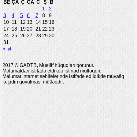
BE
ÇA
Ç
CA
C
Ş
B
1
2
3
4
5
6
7
8
9
10
11
12
13
14
15
16
17
18
19
20
21
22
23
24
25
26
27
28
29
30
31
« İyl
2017 © GADTB, Müəllif hüquqları qorunur.
Məlumatdan istifadə etdikdə istinad mütləqdir.
Məlumat internet səhifələrində istifadə edildikdə müvafiq
keçidin qoyulması mütləqdir.