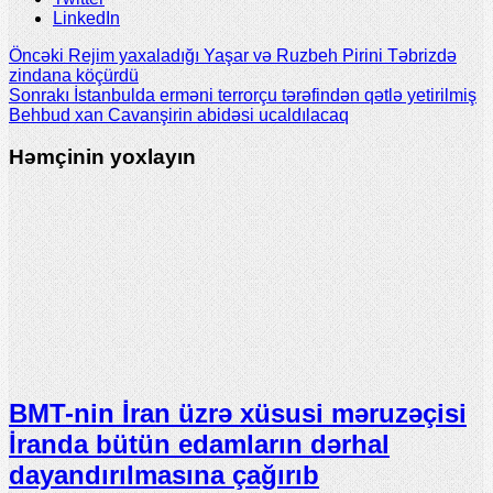
LinkedIn
Öncəki
Rejim yaxaladığı Yaşar və Ruzbeh Pirini Təbrizdə
zindana köçürdü
Sonrakı
İstanbulda erməni terrorçu tərəfindən qətlə yetirilmiş
Behbud xan Cavanşirin abidəsi ucaldılacaq
Həmçinin yoxlayın
BMT-nin İran üzrə xüsusi məruzəçisi
İranda bütün edamların dərhal
dayandırılmasına çağırıb