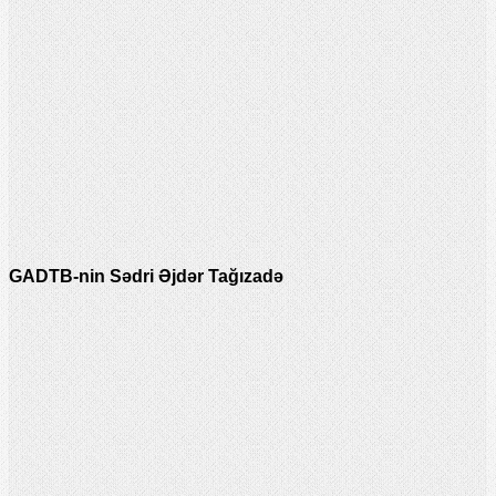
GADTB-nin Sədri Əjdər Tağızadə