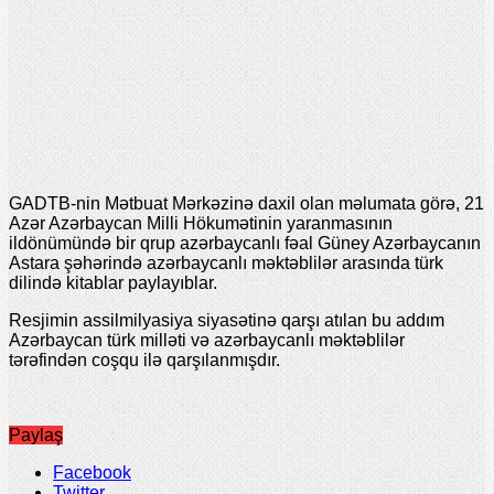
GADTB-nin Mətbuat Mərkəzinə daxil olan məlumata görə, 21
Azər Azərbaycan Milli Hökumətinin yaranmasının
ildönümündə bir qrup azərbaycanlı fəal Güney Azərbaycanın
Astara şəhərində azərbaycanlı məktəblilər arasında türk
dilində kitablar paylayıblar.
Resjimin assilmilyasiya siyasətinə qarşı atılan bu addım
Azərbaycan türk milləti və azərbaycanlı məktəblilər
tərəfindən coşqu ilə qarşılanmışdır.
Paylaş
Facebook
Twitter