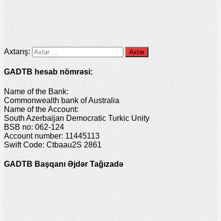
Axtarış:
GADTB hesab nömrəsi:
Name of the Bank:
Commonwealth bank of Australia
Name of the Account:
South Azerbaijan Democratic Turkic Unity
BSB no: 062-124
Account number: 11445113
Swift Code: Ctbaau2S 2861
GADTB Başqanı Əjdər Tağızadə