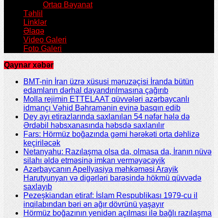
Ortaq Bəyanat
Təhlil
Linklər
Əlaqə
Video Galeri
Foto Galeri
Qaynar xəbər
BMT-nin İran üzrə xüsusi məruzəçisi İranda bütün
edamların dərhal dayandırılmasına çağırıb
Molla rejimin ETTELAAT qüvvələri azərbaycanlı
idmançı Vəhid Bəhramənin evinə basqın edib
Dey ayı etirazlarında saxlanılan 54 nəfər hələ də
Ərdəbil həbsxanasında həbsdə saxlanılır
Fars: Hörmüz boğazında gəmi hərəkəti orta dəhlizə
keçiriləcək
Netanyahu: Razılaşma olsa da, olmasa da, İranın nüvə
silahı əldə etməsinə imkan verməyəcəyik
Azərbaycanın Apellyasiya məhkəməsi Arayik
Harutyunyan və digərləri barəsində hökmü qüvvədə
saxlayıb
Pezeşkiandan etiraf: İslam Respublikası 1979-cu il
inqilabından bəri ən ağır dövrünü yaşayır
Hörmüz boğazının yenidən açılması ilə bağlı razılaşma