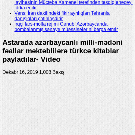
layihəsinin Müctəba Xamenei tərəfindən təsdiqlənəcəyi
iddia edilir
Vens: İran daxilindəki fikir ayrılıqları Tehranla
danışıqları çətinləşdirir
İrqçi fars-molla rejimi Cənubi Azərbaycanda
bombalanmış sənaye müəssisələrini bərpa etmir
Astarada azərbaycanlı milli-mədəni
fəallar məktəblilərə türkcə kitablar
payladılar- Video
Dekabr 16, 2019
1,003 Baxış