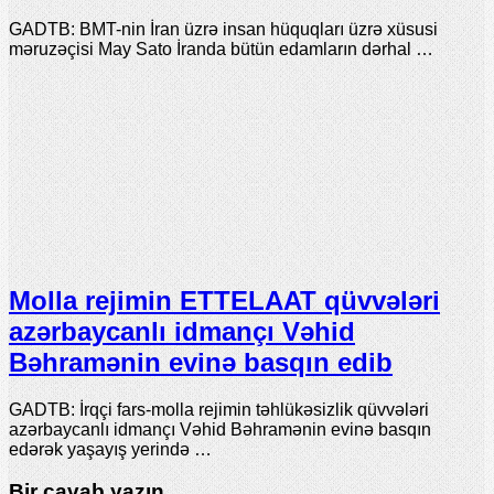
GADTB: BMT-nin İran üzrə insan hüquqları üzrə xüsusi
məruzəçisi May Sato İranda bütün edamların dərhal …
Molla rejimin ETTELAAT qüvvələri
azərbaycanlı idmançı Vəhid
Bəhramənin evinə basqın edib
GADTB: İrqçi fars-molla rejimin təhlükəsizlik qüvvələri
azərbaycanlı idmançı Vəhid Bəhramənin evinə basqın
edərək yaşayış yerində …
Bir cavab yazın