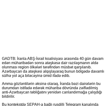
GADTB: İranla ABŞ-İsrail koalisiyası arasında 40 gün davam
edən müharibədən sonra atəşkəsə dair razılaşmanın əldə
olunması region ölkələri tərəfindən müsbət qarşılanıb.
Azərbaycan da atəşkəsi alqışlayaraq bunun bölgədə davamlı
sülhə yol aça biləcəyinə ümid ifadə edib.
Amma gözləntilərin əksinə olaraq, İranda bəzi dairələrin bu
durumdan istifadə edərək müharibə dövründə zəiflədilmiş
anti-Azərbaycan təbliğatını yenidən canlandırmağa çalışdığı
bildirilir.
Bu kontekstdə SEPAH-a bağlı rusdilli Teleqram kanalında