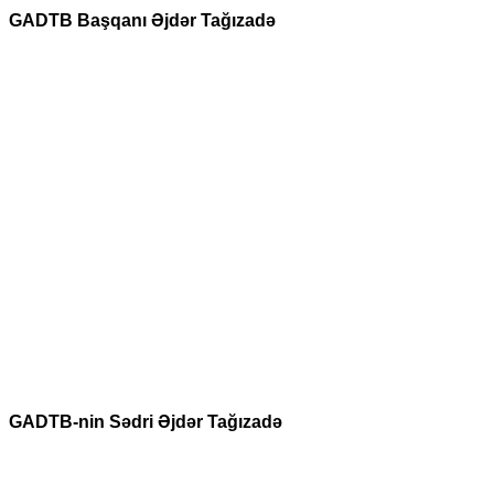
GADTB Başqanı Əjdər Tağızadə
GADTB-nin Sədri Əjdər Tağızadə