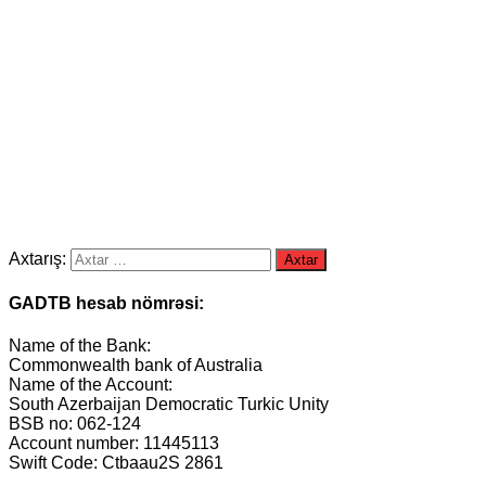
Axtarış:
GADTB hesab nömrəsi:
Name of the Bank:
Commonwealth bank of Australia
Name of the Account:
South Azerbaijan Democratic Turkic Unity
BSB no: 062-124
Account number: 11445113
Swift Code: Ctbaau2S 2861