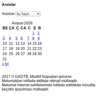
Arxivlər
Arxivlər
Avqust 2026
BE
ÇA
Ç
CA
C
Ş
B
1
2
3
4
5
6
7
8
9
10
11
12
13
14
15
16
17
18
19
20
21
22
23
24
25
26
27
28
29
30
31
« İyl
2017 © GADTB, Müəllif hüquqları qorunur.
Məlumatdan istifadə etdikdə istinad mütləqdir.
Məlumat internet səhifələrində istifadə edildikdə müvafiq
keçidin qoyulması mütləqdir.