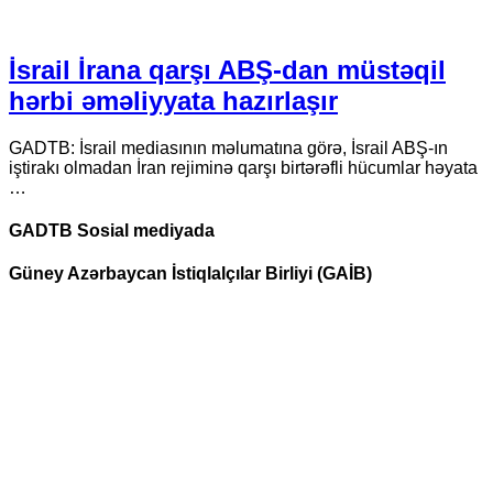
İsrail İrana qarşı ABŞ-dan müstəqil
hərbi əməliyyata hazırlaşır
GADTB: İsrail mediasının məlumatına görə, İsrail ABŞ-ın
iştirakı olmadan İran rejiminə qarşı birtərəfli hücumlar həyata
…
GADTB Sosial mediyada
Güney Azərbaycan İstiqlalçılar Birliyi (GAİB)