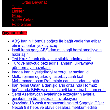
Ortaq Bəyanat
Təhlil
Linklər
Əlaqə
Video Galeri
Foto Galeri
Qaynar xəbər
ABŞ İranın Hörmüz boğazı ilə bağlı vədlərinə etibar
etmir və onları yoxlayacaq
İsrail İrana qarşı ABŞ-dan müstəqil hərbi əməliyyata
hazırlaşır
Ted Kruz: “İranlı etirazçılar silahlandırılmalıdır”
Türkiyə mövcud bəzi ağır silahlarını Ukraynaya
göndərməyə hazırlaşır
İraqda İranın yetişdirdiyi terrorçular saxlanıldı
Molla rejimin oğurladığı azərbaycanlı fəal
Məhəmmədhəsən Rəhiminin cansız bədəni tapılıb
İran rejimi Omanla danışıqların ortasında Hörmüz
boğazında BƏƏ-yə məxsus neft tankerinə hücum edib
Şərqi Azərbaycan əyalətində əczaçıların aylarla
gecikdirilən ödənişlərə etiraz aksiyası
Qəzvində 18 yaşlı azərbaycanlı şagird Şəqayiq Əfşar
Nəcəfi 9 il həbs və əlavə cəzalara məhkum edilib