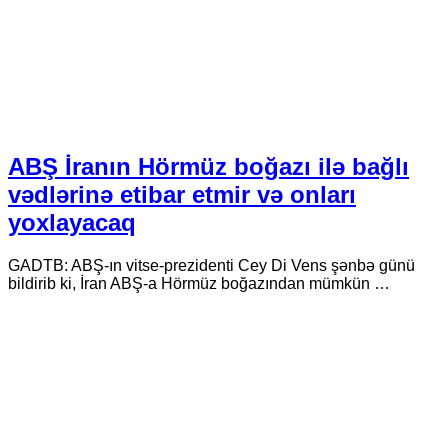
ABŞ İranın Hörmüz boğazı ilə bağlı
vədlərinə etibar etmir və onları
yoxlayacaq
GADTB: ABŞ-ın vitse-prezidenti Cey Di Vens şənbə günü
bildirib ki, İran ABŞ-a Hörmüz boğazından mümkün …