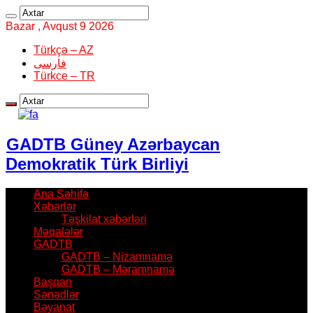
Bazar , Avqust 9 2026
Türkçə – AZ
فارسی
Türkce – TR
GADTB Güney Azərbaycan
Demokratik Türk Birliyi
Ana Səhifə
Xəbərlər
Təşkilat xəbərləri
Məqalələr
GADTB
GADTB – Nizamnamə
GADTB – Məramnamə
Başqan
Sənədlər
Bəyanat