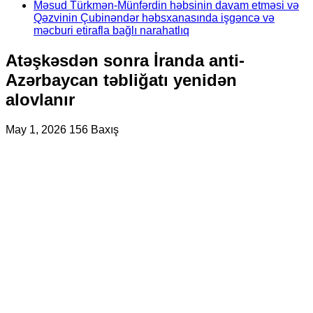
Məsud Türkmən-Münfərdin həbsinin davam etməsi və
Qəzvinin Çubinəndər həbsxanasında işgəncə və
məcburi etirafla bağlı narahatlıq
Atəşkəsdən sonra İranda anti-
Azərbaycan təbliğatı yenidən
alovlanır
May 1, 2026
156 Baxış