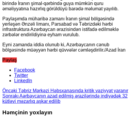
birində İranın şimal-qərbində guya mümkün quru
əməliyyatına hazırlıq görüldüyü barədə məlumat yayılıb.
Paylaşımda müharibə zamanı İranın şimal bölgəsində
yerləşən Ənzəli limanı, Parsabad və Təbrizdəki hərbi
infrastruktura Azərbaycan ərazisindən istifadə edilməklə
zərbələr endirildiyinə eyham vurulub.
Eyni zamanda iddia olunub ki, Azərbaycanın cənub
bölgəsində müəyyən hərbi qüvvələr cəmləşdirilir./Azad İran
Paylaş
Facebook
Twitter
LinkedIn
Öncəki
Təbriz Mərkəzi Həbsxanasında kritik vəziyyət yaranır
Sonrakı
Aərbaycanın azad edilmiş ərazilərində indiyədək 32
kütləvi məzarlıq aşkar edilib
Həmçinin yoxlayın