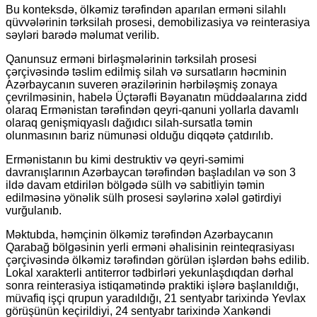
Bu konteksdə, ölkəmiz tərəfindən aparılan erməni silahlı
qüvvələrinin tərksilah prosesi, demobilizasiya və reinterasiya
səyləri barədə məlumat verilib.
Qanunsuz erməni birləşmələrinin tərksilah prosesi
çərçivəsində təslim edilmiş silah və sursatların həcminin
Azərbaycanın suveren ərazilərinin hərbiləşmiş zonaya
çevrilməsinin, habelə Üçtərəfli Bəyanatın müddəalarına zidd
olaraq Ermənistan tərəfindən qeyri-qanuni yollarla davamlı
olaraq genişmiqyaslı dağıdıcı silah-sursatla təmin
olunmasının bariz nümunəsi olduğu diqqətə çatdırılıb.
Ermənistanın bu kimi destruktiv və qeyri-səmimi
davranışlarının Azərbaycan tərəfindən başladılan və son 3
ildə davam etdirilən bölgədə sülh və sabitliyin təmin
edilməsinə yönəlik sülh prosesi səylərinə xələl gətirdiyi
vurğulanıb.
Məktubda, həmçinin ölkəmiz tərəfindən Azərbaycanın
Qarabağ bölgəsinin yerli erməni əhalisinin reinteqrasiyası
çərçivəsində ölkəmiz tərəfindən görülən işlərdən bəhs edilib.
Lokal xarakterli antiterror tədbirləri yekunlaşdıqdan dərhal
sonra reinterasiya istiqamətində praktiki işlərə başlanıldığı,
müvafiq işçi qrupun yaradıldığı, 21 sentyabr tarixində Yevlax
görüşünün keçirildiyi, 24 sentyabr tarixində Xankəndi