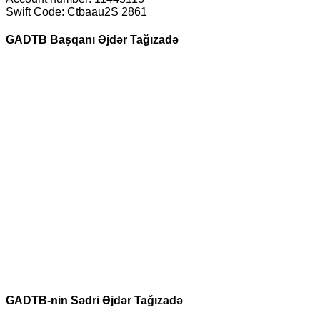
Swift Code: Ctbaau2S 2861
GADTB Başqanı Əjdər Tağızadə
GADTB-nin Sədri Əjdər Tağızadə