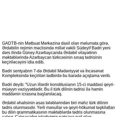
GADTB-nin Mətbuat Mərkəzinə daxil olan məlumata görə,
Ərdəbilin rejimin məclisində millət vəkili Südeyif Bədri yeni
dərs ilində Güney Azərbaycanda Ərdəbil vilayətinin
məktəblərində Azərbaycan türkcəsinin sınaq tədrisinin
keçiriləcəyini idia edib.
Bədri sentyabrın 7-də Ərdəbil Mədəniyyət və İncəsənət
Kompleksində keçirilən tədbirdə bu barədə açıqlama verib.
Bədri deyib: “Uzun illərdir konstitusianın 15-ci maddəsi qeyri-
müəyyn vəziyyətdədir. Bu il türk dilinin tədrisi ilə həmin
maddənin icrasına başlanılacaq.
Ərdəbil əhalisinin əsas tələblərindən biri məhz türk dilinin
tədris olunmasıdır. Yerli məsullar və qeyri-hökumət təşkilatları
bu dilin qrammatikasının məktəblərdə tədris olunmasına
çalışır. Çalışacağıq istədiyimiz nəticəyə nail olaq.