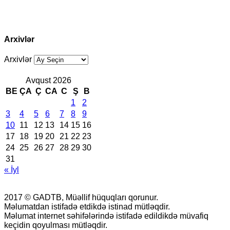
Arxivlər
Arxivlər
Avqust 2026
BE
ÇA
Ç
CA
C
Ş
B
1
2
3
4
5
6
7
8
9
10
11
12
13
14
15
16
17
18
19
20
21
22
23
24
25
26
27
28
29
30
31
« İyl
2017 © GADTB, Müəllif hüquqları qorunur.
Məlumatdan istifadə etdikdə istinad mütləqdir.
Məlumat internet səhifələrində istifadə edildikdə müvafiq
keçidin qoyulması mütləqdir.