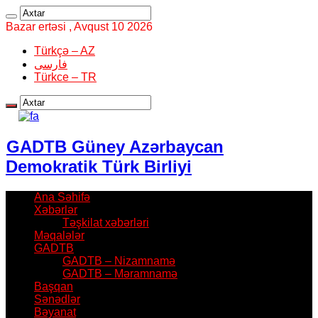
Bazar ertəsi , Avqust 10 2026
Türkçə – AZ
فارسی
Türkce – TR
GADTB Güney Azərbaycan
Demokratik Türk Birliyi
Ana Səhifə
Xəbərlər
Təşkilat xəbərləri
Məqalələr
GADTB
GADTB – Nizamnamə
GADTB – Məramnamə
Başqan
Sənədlər
Bəyanat