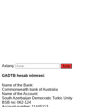
Axtarış:
GADTB hesab nömrəsi:
Name of the Bank:
Commonwealth bank of Australia
Name of the Account:
South Azerbaijan Democratic Turkic Unity
BSB no: 062-124
Account number: 11445113