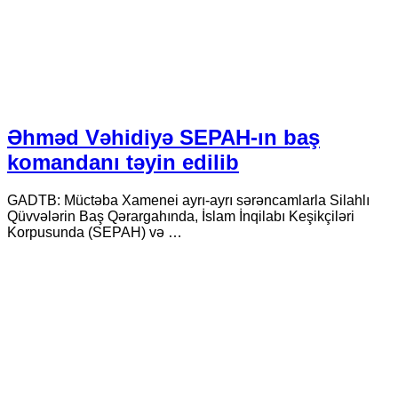
Əhməd Vəhidiyə SEPAH-ın baş
komandanı təyin edilib
GADTB: Müctəba Xamenei ayrı-ayrı sərəncamlarla Silahlı
Qüvvələrin Baş Qərargahında, İslam İnqilabı Keşikçiləri
Korpusunda (SEPAH) və …