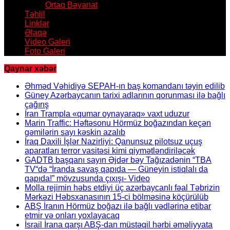
Ortaq Bəyanat
Təhlil
Linklər
Əlaqə
Video Galeri
Foto Galeri
Qaynar xəbər
Əhməd Vəhidiyə SEPAH-ın baş komandanı təyin edilib
Güney Azərbaycanın tarixi adlarının qorunması ilə bağlı
çağırış
İran Trampla «qumar oynayaraq» vaxt uduzur
Marin Traffic: Həftəsonu Hörmüz boğazından keçən
gəmilərin sayı kəskin azalıb
İraq Daxili İşlər Nazirliyi: Qanunsuz pilotsuz uçuş
aparatları terror vasitəsi kimi qiymətləndiriləcək
GADTB başqanı sayın Əjdər bəy Tağızadənin “TBA
TV“də “İranda savaş qapıda — Güneyin istiqlalı da
qapıda!” mövzusunda çıxışı- Video
Molla rejimin həbs etdiyi üç azərbaycanlı fəal Təbrizin
Mərkəzi Həbsxanasının 15-ci bölməsinə köçürülüb
ABŞ İranın Hörmüz boğazı ilə bağlı vədlərinə etibar
etmir və onları yoxlayacaq
İsrail İrana qarşı ABŞ-dan müstəqil hərbi əməliyyata