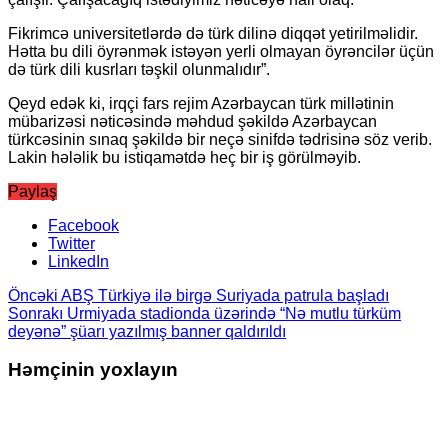
Fikrimcə universitetlərdə də türk dilinə diqqət yetirilməlidir.
Hətta bu dili öyrənmək istəyən yerli olmayan öyrəncilər üçün
də türk dili kusrları təşkil olunmalıdır”.
Qeyd edək ki, irqçi fars rejim Azərbaycan türk millətinin
mübarizəsi nəticəsində məhdud şəkildə Azərbaycan
türkcəsinin sınaq şəkildə bir neçə sinifdə tədrisinə söz verib.
Lakin hələlik bu istiqamətdə heç bir iş görülməyib.
Paylaş
Facebook
Twitter
LinkedIn
Öncəki
ABŞ Türkiyə ilə birgə Suriyada patrula başladı
Sonrakı
Urmiyada stadionda üzərində “Nə mutlu türküm
deyənə” şüarı yazılmış banner qaldırıldı
Həmçinin yoxlayın