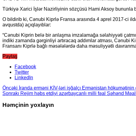
Türkiyə Xarici İşlər Nazirliyinin sözçüsü Hami Aksoy bununla ba
O bildirib ki, Cənubi Kiprlə Fransa arasında 4 aprel 2017-ci i
avqustda) açıqlayıblar:
“Cənubi Kiprin belə bir anlaşma imzalamağa səlahiyyəti çatmır.
indiki zamanda gərginliyi artıracaq addımlar atması, Cənubi Kip
Fransanı Kiprlə bağlı məsələlərdə daha məsuliyyətli davranmağ
Paylaş
Facebook
Twitter
LinkedIn
Öncəki
İranda erməni KİV-ləri işğalçı Ermənistan hökumətinin o
Sonrakı
Rejim həbs etdiyi azərbaycanlı milli fəal Səhənd Məa
Həmçinin yoxlayın