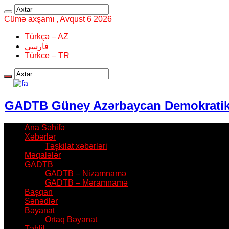
Cümə axşamı , Avqust 6 2026
Türkçə – AZ
فارسی
Türkce – TR
GADTB Güney Azərbaycan Demokratik T
Ana Səhifə
Xəbərlər
Təşkilat xəbərləri
Məqalələr
GADTB
GADTB – Nizamnamə
GADTB – Məramnamə
Başqan
Sənədlər
Bəyanat
Ortaq Bəyanat
Təhlil