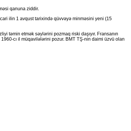
rməsi qanuna ziddir.
ari ilin 1 avqust tarixində qüvvəyə minməsini yeni (15
liyi təmin etmək səylərini pozmaq riski daşıyır. Fransanın
si 1960-cı il müqavilələrini pozur. BMT TŞ-nin daimi üzvü olan