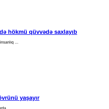
ində hökmü qüvvədə saxlayıb
 insanlıq …
dövrünü yaşayır
zırda …