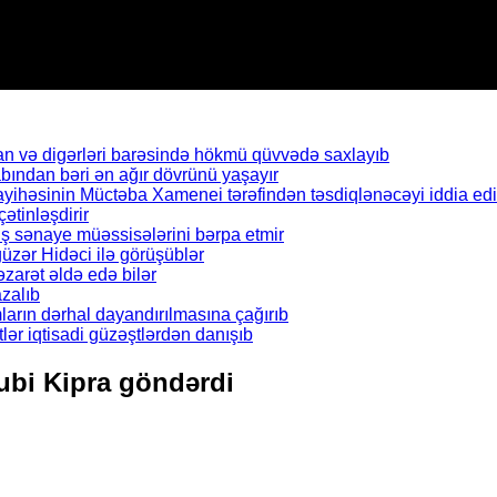
n və digərləri barəsində hökmü qüvvədə saxlayıb
abından bəri ən ağır dövrünü yaşayır
ayihəsinin Müctəba Xamenei tərəfindən təsdiqlənəcəyi iddia edil
çətinləşdirir
ş sənaye müəssisələrini bərpa etmir
zər Hidəci ilə görüşüblər
zarət əldə edə bilər
zalıb
arın dərhal dayandırılmasına çağırıb
ər iqtisadi güzəştlərdən danışıb
nubi Kipra göndərdi