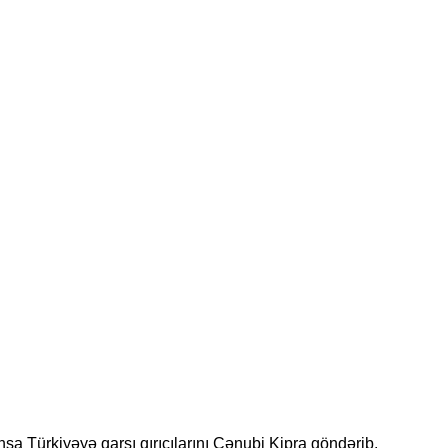
 Türkiyəyə qarşı qırıcılarını Cənubi Kipra göndərib.