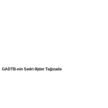
GADTB-nin Sədri Əjdər Tağızadə