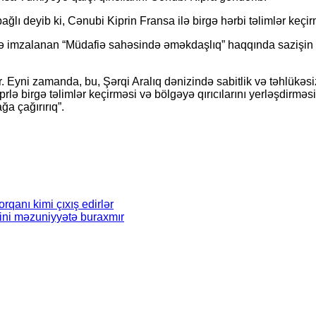
ğlı deyib ki, Cənubi Kiprin Fransa ilə birgə hərbi təlimlər keçi
ldə imzalanan “Müdafiə sahəsində əməkdaşlıq” haqqında sazişin c
 Eyni zamanda, bu, Şərqi Aralıq dənizində sabitlik və təhlükəsiz
rlə birgə təlimlər keçirməsi və bölgəyə qırıcılarını yerləşdirmə
a çağırırıq”.
rqanı kimi çıxış edirlər
lini məzuniyyətə buraxmır