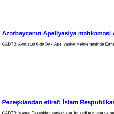
Azərbaycanın Apellyasiya məhkəməsi A
GADTB: Avqustun 6-da Bakı Apellyasiya Məhkəməsində Erməni
Pezeşkiandan etiraf: İslam Respublikas
GADTB: Məsud Pezeşkian sanksiyalar, iqtisadi təzyiqlər və hər