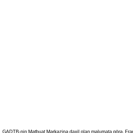
GADTB-nin Mətbuat Mərkəzinə daxil olan məlumata görə, Fransa