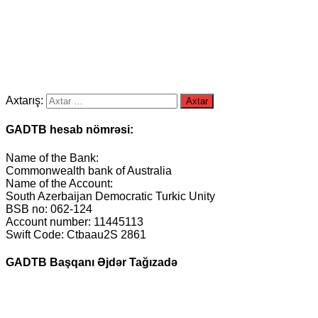
Axtarış:
GADTB hesab nömrəsi:
Name of the Bank:
Commonwealth bank of Australia
Name of the Account:
South Azerbaijan Democratic Turkic Unity
BSB no: 062-124
Account number: 11445113
Swift Code: Ctbaau2S 2861
GADTB Başqanı Əjdər Tağızadə