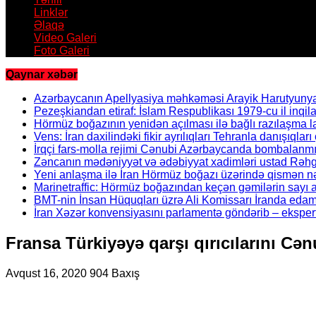
Linklər
Əlaqə
Video Galeri
Foto Galeri
Qaynar xəbər
Azərbaycanın Apellyasiya məhkəməsi Arayik Harutyunya
Pezeşkiandan etiraf: İslam Respublikası 1979-cu il inqil
Hörmüz boğazının yenidən açılması ilə bağlı razılaşma l
Vens: İran daxilindəki fikir ayrılıqları Tehranla danışıqları 
İrqçi fars-molla rejimi Cənubi Azərbaycanda bombalanmı
Zəncanın mədəniyyət və ədəbiyyat xadimləri ustad Rəhgü
Yeni anlaşma ilə İran Hörmüz boğazı üzərində qismən nə
Marinetraffic: Hörmüz boğazından keçən gəmilərin sayı a
BMT-nin İnsan Hüquqları üzrə Ali Komissarı İranda edaml
İran Xəzər konvensiyasını parlamentə göndərib – ekspertl
Fransa Türkiyəyə qarşı qırıcılarını Cə
Avqust 16, 2020
904 Baxış