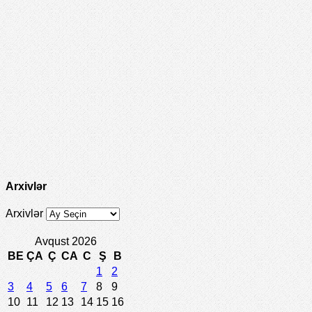
Arxivlər
Arxivlər
Avqust 2026
BE
ÇA
Ç
CA
C
Ş
B
1
2
3
4
5
6
7
8
9
10
11
12
13
14
15
16