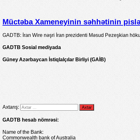
Müctəba Xameneyinin səhhətinin pislə
GADTB: İran Wire nəşri İran prezidenti Məsud Pezeşkian höku
GADTB Sosial mediyada
Güney Azərbaycan İstiqlalçılar Birliyi (GAİB)
Axtarış:
GADTB hesab nömrəsi:
Name of the Bank:
Commonwealth bank of Australia