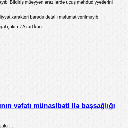
ıb. Bildiriş müəyyən ərazilərdə uçuş məhdudiyyətlərini
yyat xarakteri barədə detallı məlumat verilməyib.
ət çəkib. / Azad İran
ın vəfatı münasibəti ilə başsağlığı
əsulu …