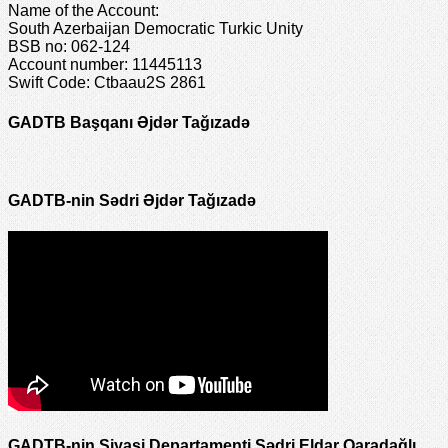
Name of the Account:
South Azerbaijan Democratic Turkic Unity
BSB no: 062-124
Account number: 11445113
Swift Code: Ctbaau2S 2861
GADTB Başqanı Əjdər Tağızadə
GADTB-nin Sədri Əjdər Tağızadə
GADTB-nin Siyasi Departamenti Sədri Eldar Qaradağlı