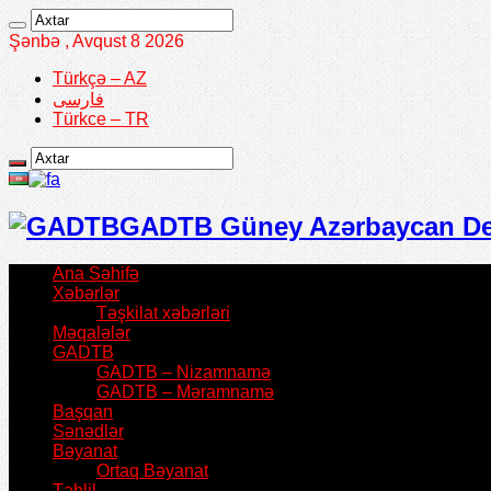
Şənbə , Avqust 8 2026
Türkçə – AZ
فارسی
Türkce – TR
GADTB Güney Azərbaycan Demo
Ana Səhifə
Xəbərlər
Təşkilat xəbərləri
Məqalələr
GADTB
GADTB – Nizamnamə
GADTB – Məramnamə
Başqan
Sənədlər
Bəyanat
Ortaq Bəyanat
Təhlil