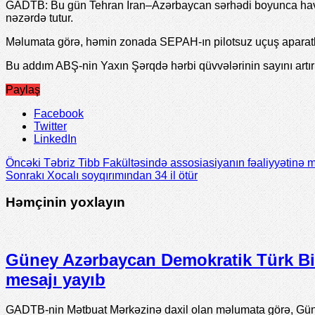
GADTB: Bu gün Tehran İran–Azərbaycan sərhədi boyunca hava m
nəzərdə tutur.
Məlumata görə, həmin zonada SEPAH-ın pilotsuz uçuş aparatlar
Bu addım ABŞ-nin Yaxın Şərqdə hərbi qüvvələrinin sayını artı
Paylaş
Facebook
Twitter
LinkedIn
Öncəki
Təbriz Tibb Fakültəsində assosiasiyanın fəaliyyətinə mü
Sonrakı
Xocalı soyqırımından 34 il ötür
Həmçinin yoxlayın
Güney Azərbaycan Demokratik Türk Birl
mesajı yayıb
GADTB-nin Mətbuat Mərkəzinə daxil olan məlumata görə, Gün