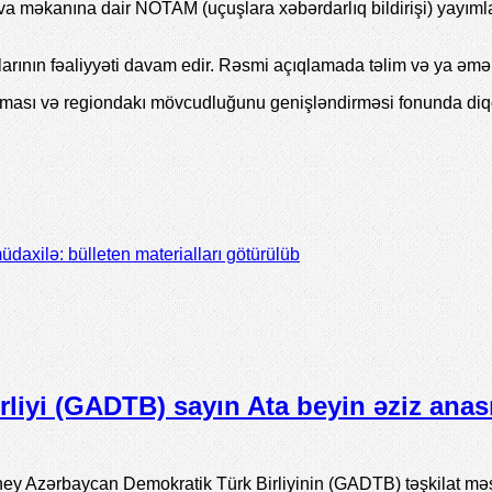
əkanına dair NOTAM (uçuşlara xəbərdarlıq bildirişi) yayımlay
ının fəaliyyəti davam edir. Rəsmi açıqlamada təlim və ya əməli
rması və regiondakı mövcudluğunu genişləndirməsi fonunda diqq
daxilə: bülleten materialları götürülüb
iyi (GADTB) sayın Ata beyin əziz anasın
ey Azərbaycan Demokratik Türk Birliyinin (GADTB) təşkilat m