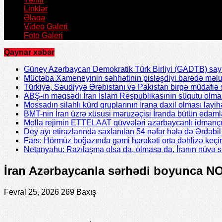
Linklər
Əlaqə
Video Galeri
Foto Galeri
Qaynar xəbər
Güney Azərbaycan Demokratik Türk Birliyi (GADTB) sayın 
Müctəba Xameneyinin səhhətinin pisləşdiyi barədə məlu
Türkiyə, Səudiyyə Ərəbistanı və Pakistan birgə müdafiə s
ABŞ-ın məqsədi İran İslam Respublikasının süqutu olmal
Mossadın silahlı kürd qruplarının İrana daxil olması layih
BMT-nin İran üzrə xüsusi məruzəçisi İranda bütün edamla
Molla rejimin ETTELAAT qüvvələri azərbaycanlı idmanç
Dey ayı etirazlarında saxlanılan 54 nəfər hələ də Ərdəb
Fars: Hörmüz boğazında gəmi hərəkəti orta dəhlizə keçir
Netanyahu: Razılaşma olsa da, olmasa da, İranın nüvə 
İran Azərbaycanla sərhədi boyunca N
Fevral 25, 2026
269 Baxış