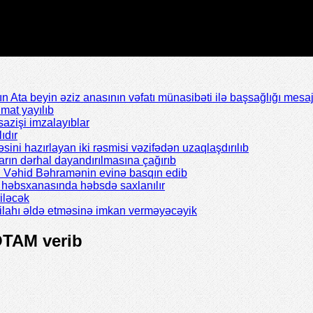
Ata beyin əziz anasının vəfatı münasibəti ilə başsağlığı mesaj
mat yayılıb
azişi imzalayıblar
ıdır
əsini hazırlayan iki rəsmisi vəzifədən uzaqlaşdırılıb
rın dərhal dayandırılmasına çağırıb
ı Vəhid Bəhramənin evinə basqın edib
il həbsxanasında həbsdə saxlanılır
iləcək
silahı əldə etməsinə imkan verməyəcəyik
OTAM verib