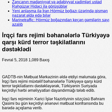
Zəncanın mədəniyyət və ədəbiyyat xadimləri ustad
Rəhgüzər Hidəci ilə görüşüblər
Yeni anlaşma ilə İran Hörmüz boğazı üzərində qismən
nəzarət əldə edə bilər
Marinetraffic: Hörmüz boğazından keçən gəmilərin sayı
azalıb
İrqçi fars rejimi bəhanələrlə Türkiyəyə
qarşı kürd terror təşkilatlarını
dəstəklədi
Fevral 5, 2018
1,089 Baxış
GADTB-nin Mətbuat Mərkəzinin əldə etdiyi məlumata görə,
İrqçi fars rejimi müxtəlif bəhanələrlə Türkiyəyə qarşı kürd
terror təşkilatlarını dəstəkləyərək, Türkiyənin Suriyada
keçirdiyi hərbi əməliyyatları dayandırmağı tələb edib.
İrqçi fars rejiminin Xarici İşlər Nazirliyinin sözçüsü Bəhram
Qasimi bu gün keçirdiyi ənənəvi mətbuat konfransında bu
barədə açıqlama verib.