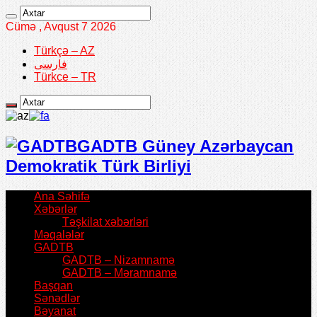
Cümə , Avqust 7 2026
Türkçə – AZ
فارسی
Türkce – TR
GADTB Güney Azərbaycan
Demokratik Türk Birliyi
Ana Səhifə
Xəbərlər
Təşkilat xəbərləri
Məqalələr
GADTB
GADTB – Nizamnamə
GADTB – Məramnamə
Başqan
Sənədlər
Bəyanat