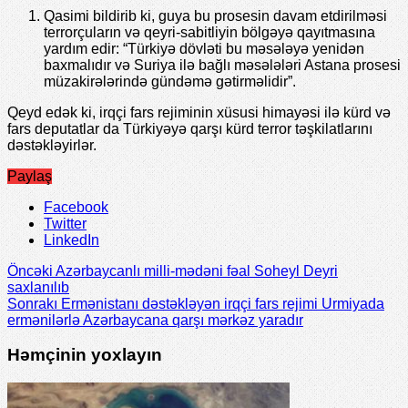
Qasimi bildirib ki, guya bu prosesin davam etdirilməsi
terrorçuların və qeyri-sabitliyin bölgəyə qayıtmasına
yardım edir: “Türkiyə dövləti bu məsələyə yenidən
baxmalıdır və Suriya ilə bağlı məsələləri Astana prosesi
müzakirələrində gündəmə gətirməlidir”.
Qeyd edək ki, irqçi fars rejiminin xüsusi himayəsi ilə kürd və
fars deputatlar da Türkiyəyə qarşı kürd terror təşkilatlarını
dəstəkləyirlər.
Paylaş
Facebook
Twitter
LinkedIn
Öncəki
Azərbaycanlı milli-mədəni fəal Soheyl Deyri
saxlanılıb
Sonrakı
Ermənistanı dəstəkləyən irqçi fars rejimi Urmiyada
ermənilərlə Azərbaycana qarşı mərkəz yaradır
Həmçinin yoxlayın