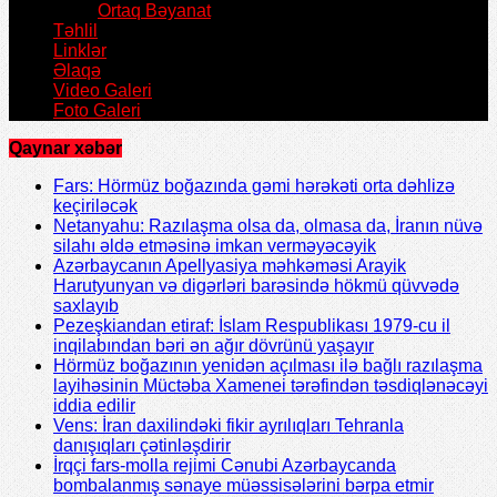
Ortaq Bəyanat
Təhlil
Linklər
Əlaqə
Video Galeri
Foto Galeri
Qaynar xəbər
Fars: Hörmüz boğazında gəmi hərəkəti orta dəhlizə
keçiriləcək
Netanyahu: Razılaşma olsa da, olmasa da, İranın nüvə
silahı əldə etməsinə imkan verməyəcəyik
Azərbaycanın Apellyasiya məhkəməsi Arayik
Harutyunyan və digərləri barəsində hökmü qüvvədə
saxlayıb
Pezeşkiandan etiraf: İslam Respublikası 1979-cu il
inqilabından bəri ən ağır dövrünü yaşayır
Hörmüz boğazının yenidən açılması ilə bağlı razılaşma
layihəsinin Müctəba Xamenei tərəfindən təsdiqlənəcəyi
iddia edilir
Vens: İran daxilindəki fikir ayrılıqları Tehranla
danışıqları çətinləşdirir
İrqçi fars-molla rejimi Cənubi Azərbaycanda
bombalanmış sənaye müəssisələrini bərpa etmir