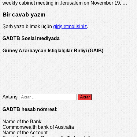
weekly cabinet meeting in Jerusalem on November 19, …
Bir cavab yazın
Şərh yaza bilmək üçün
giriş etməlisiniz
.
GADTB Sosial mediyada
Güney Azərbaycan İstiqlalçılar Birliyi (GAİB)
Axtarış:
GADTB hesab nömrəsi:
Name of the Bank:
Commonwealth bank of Australia
Name of the Account: