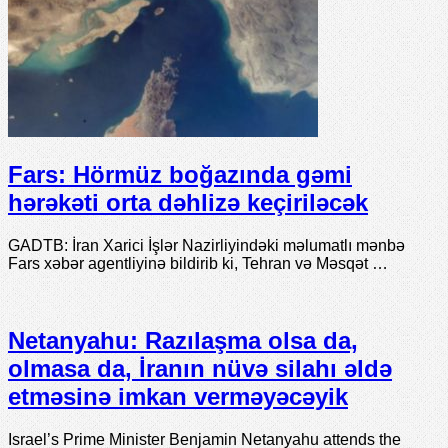
Fars: Hörmüz boğazında gəmi
hərəkəti orta dəhlizə keçiriləcək
GADTB: İran Xarici İşlər Nazirliyindəki məlumatlı mənbə
Fars xəbər agentliyinə bildirib ki, Tehran və Məsqət …
Netanyahu: Razılaşma olsa da,
olmasa da, İranın nüvə silahı əldə
etməsinə imkan verməyəcəyik
Israel’s Prime Minister Benjamin Netanyahu attends the