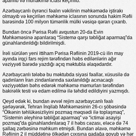
aparılıb və mühakimə iclası keçirilib.
Azərbaycanlı öyrənci fəalın vəkilinin məhkəmədə iştirakı
olmayıb və keçirilən məhkəmə iclasının sonunda hakim Rəfii
barəsində 100 milyon tümənlik mülki vəsiqə qərarı çıxarıb.
Bundan öncə Pərisa Rəfii avqustun 20-da Evin
Məhkəməsinə aparılaraq “Sistemə qarşı təbliğat aparmaq”da
günahlandırıldığı bildirilmişdi.
İrəli sürülən yeni ittiham Pərisa Rəfiinin 2019-cü ilin may
ayında irqçi fars rejim tərəfindən həbs edilənlərin ağır
vəziyyəti barədə yazdığı açıq məktubla əlaqədardır.
Azərbaycanlı tələbə bu məktubda siyasi fəallar, xüsusilə də
qadınların İran zindanlarında saxlanıldığı acınacaqlı
vəziyyətdən bəhs edərək məhkəmə məmurları tərəfindən
bakirəlik testi və edam edilmə ilə təhdid edildiyini yazmışdı.
Qeyd edək ki, bundan əvvəl rejim azərbaycanlı fəalı
şərləyərək, Tehran İnqilab Məhkəməsinin 26-cı şöbəsində
“Ölkənin təhlükəsizliyini pozmaq məqsədi ilə toplaşmaq”,
“Sistemin əleyhinə təbliğat aparmaq” və “ictimai asayişi
pozmaq”da günahlandırılaraq 7 il həbs cəzası, eləcə də 74
şallaq zərbəsinə məhkum etmişdi. Bundan əlavə, məhkəmə
Rəfiinin 2 il müddətinə ölkədən çıxışına qadağa qoyub və hər