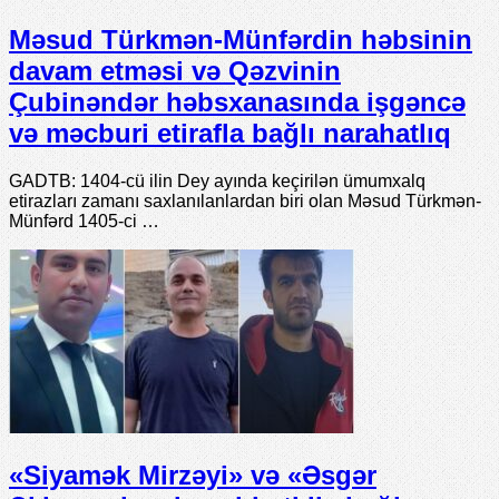
Məsud Türkmən-Münfərdin həbsinin
davam etməsi və Qəzvinin
Çubinəndər həbsxanasında işgəncə
və məcburi etirafla bağlı narahatlıq
GADTB: 1404-cü ilin Dey ayında keçirilən ümumxalq
etirazları zamanı saxlanılanlardan biri olan Məsud Türkmən-
Münfərd 1405-ci …
«Siyamək Mirzəyi» və «Əsgər