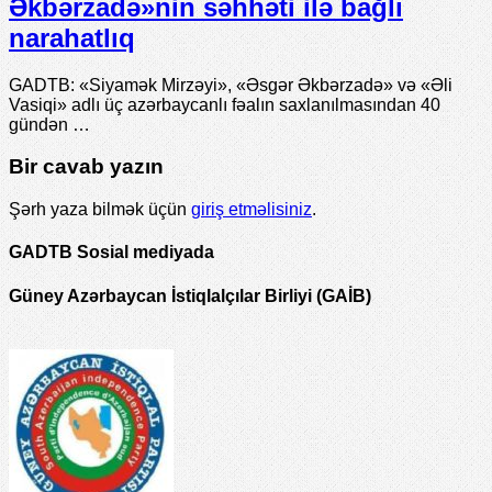
Əkbərzadə»nin səhhəti ilə bağlı
narahatlıq
GADTB: «Siyamək Mirzəyi», «Əsgər Əkbərzadə» və «Əli
Vasiqi» adlı üç azərbaycanlı fəalın saxlanılmasından 40
gündən …
Bir cavab yazın
Şərh yaza bilmək üçün
giriş etməlisiniz
.
GADTB Sosial mediyada
Güney Azərbaycan İstiqlalçılar Birliyi (GAİB)