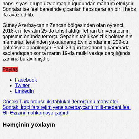
hansı siyasi qrupa üzv olmaq hüququndan məhrum etmişdir.
Sonralar isə fəal barəsində çıxarılan həbs qərarları bir il həbs
ilə əvəz edilib.
Güney Azərbaycanın Zəncan bölgəsindən olan öyrənci
2018-ci il fevralın 25-də təhsil aldığı Tehran Universitetinin
qapısının önündə terrorçu Sepahın təhlükəsizlik bölməsinin
məmurları tərəfindən yaxalanaraq Evin zindanının 209-cu
bölməsinə aparılmışdı. Fəal, 23 gün təkadamlıq kamerada
saxlandıqdan sonra martın 19-da mülki vəsiqə qarşılığında
zaminə buraxılmışdır.
Paylaş
Facebook
Twitter
LinkedIn
Öncəki
Türk ordusu iki təhlükəli terrorçunu məhv etdi
Sonrakı
İrqçi fars rejim yenə azərbaycanlı milli-mədəni fəal
Əli Əzizini məhkəməyə çağırdı
Həmçinin yoxlayın