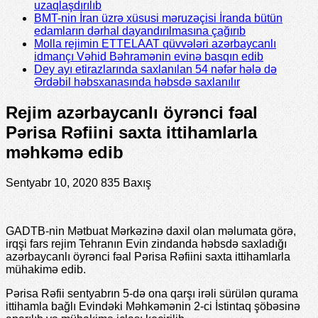
uzaqlaşdırılıb
BMT-nin İran üzrə xüsusi məruzəçisi İranda bütün
edamların dərhal dayandırılmasına çağırıb
Molla rejimin ETTELAAT qüvvələri azərbaycanlı
idmançı Vəhid Bəhramənin evinə basqın edib
Dey ayı etirazlarında saxlanılan 54 nəfər hələ də
Ərdəbil həbsxanasında həbsdə saxlanılır
Rejim azərbaycanlı öyrənci fəal
Pərisa Rəfiini saxta ittihamlarla
məhkəmə edib
Sentyabr 10, 2020
835 Baxış
GADTB-nin Mətbuat Mərkəzinə daxil olan məlumata görə,
irqşi fars rejim Tehranın Evin zindanda həbsdə saxladığı
azərbaycanlı öyrənci fəal Pərisa Rəfiini saxta ittihamlarla
mühakimə edib.
Pərisa Rəfii sentyabrın 5-də ona qarşı irəli sürülən qurama
ittihamla bağlı Evindəki Məhkəmənin 2-ci İstintaq şöbəsinə