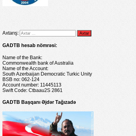
Axtarış:
GADTB hesab nömrəsi:
Name of the Bank:
Commonwealth bank of Australia
Name of the Account:
South Azerbaijan Democratic Turkic Unity
BSB no: 062-124
Account number: 11445113
Swift Code: Ctbaau2S 2861
GADTB Başqanı Əjdər Tağızadə