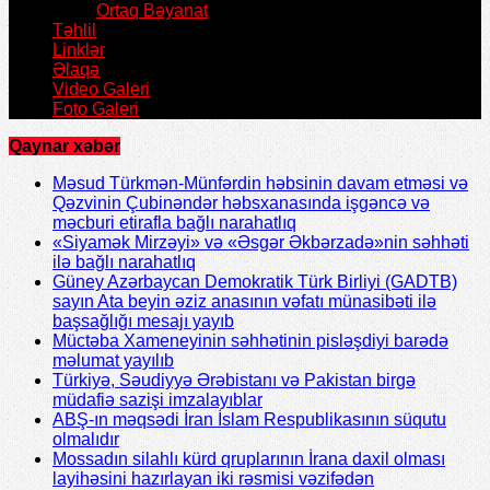
Ortaq Bəyanat
Təhlil
Linklər
Əlaqə
Video Galeri
Foto Galeri
Qaynar xəbər
Məsud Türkmən-Münfərdin həbsinin davam etməsi və
Qəzvinin Çubinəndər həbsxanasında işgəncə və
məcburi etirafla bağlı narahatlıq
«Siyamək Mirzəyi» və «Əsgər Əkbərzadə»nin səhhəti
ilə bağlı narahatlıq
Güney Azərbaycan Demokratik Türk Birliyi (GADTB)
sayın Ata beyin əziz anasının vəfatı münasibəti ilə
başsağlığı mesajı yayıb
Müctəba Xameneyinin səhhətinin pisləşdiyi barədə
məlumat yayılıb
Türkiyə, Səudiyyə Ərəbistanı və Pakistan birgə
müdafiə sazişi imzalayıblar
ABŞ-ın məqsədi İran İslam Respublikasının süqutu
olmalıdır
Mossadın silahlı kürd qruplarının İrana daxil olması
layihəsini hazırlayan iki rəsmisi vəzifədən