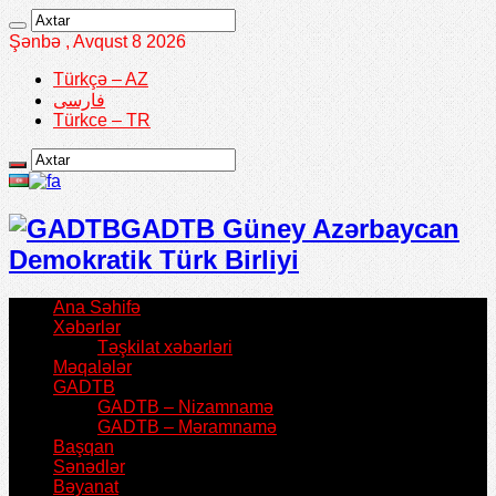
Şənbə , Avqust 8 2026
Türkçə – AZ
فارسی
Türkce – TR
GADTB Güney Azərbaycan
Demokratik Türk Birliyi
Ana Səhifə
Xəbərlər
Təşkilat xəbərləri
Məqalələr
GADTB
GADTB – Nizamnamə
GADTB – Məramnamə
Başqan
Sənədlər
Bəyanat