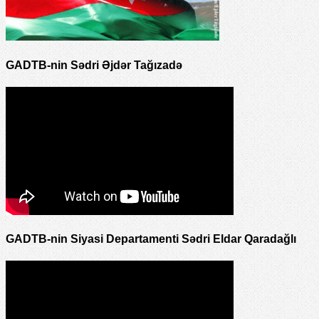
GADTB-nin Sədri Əjdər Tağızadə
GADTB-nin Siyasi Departamenti Sədri Eldar Qaradağlı