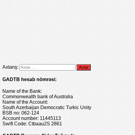
Axtarış:
GADTB hesab nömrəsi:
Name of the Bank:
Commonwealth bank of Australia
Name of the Account:
South Azerbaijan Democratic Turkic Unity
BSB no: 062-124
Account number: 11445113
Swift Code: Ctbaau2S 2861