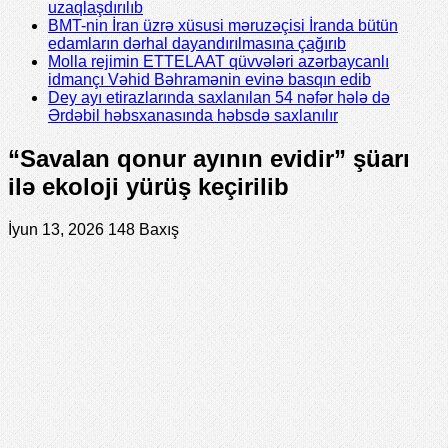
uzaqlaşdırılıb
BMT-nin İran üzrə xüsusi məruzəçisi İranda bütün
edamların dərhal dayandırılmasına çağırıb
Molla rejimin ETTELAAT qüvvələri azərbaycanlı
idmançı Vəhid Bəhramənin evinə basqın edib
Dey ayı etirazlarında saxlanılan 54 nəfər hələ də
Ərdəbil həbsxanasında həbsdə saxlanılır
“Savalan qonur ayının evidir” şüarı
ilə ekoloji yürüş keçirilib
İyun 13, 2026
148 Baxış