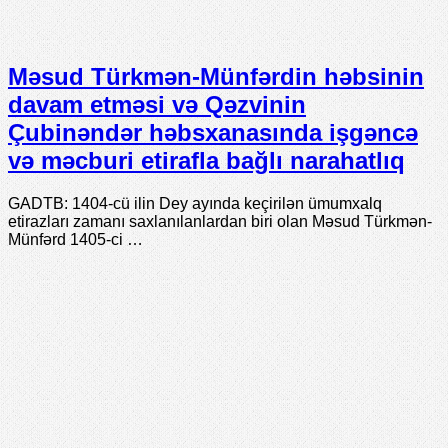
Məsud Türkmən-Münfərdin həbsinin
davam etməsi və Qəzvinin
Çubinəndər həbsxanasında işgəncə
və məcburi etirafla bağlı narahatlıq
GADTB: 1404-cü ilin Dey ayında keçirilən ümumxalq
etirazları zamanı saxlanılanlardan biri olan Məsud Türkmən-
Münfərd 1405-ci …