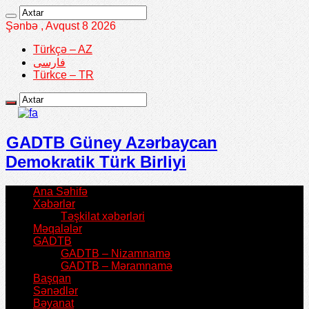
Şənbə , Avqust 8 2026
Türkçə – AZ
فارسی
Türkce – TR
GADTB Güney Azərbaycan
Demokratik Türk Birliyi
Ana Səhifə
Xəbərlər
Təşkilat xəbərləri
Məqalələr
GADTB
GADTB – Nizamnamə
GADTB – Məramnamə
Başqan
Sənədlər
Bəyanat