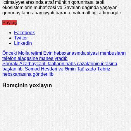
ictimaiyyət arasında ətraf mühitin qorunması, təbii
ekosistemlərin mühafizəsi və Savalan dağında yaşayan
qonur ayıların əhəmiyyəti barədə məlumatlılığı artırmaqdır.
Paylaş
Facebook
Twitter
LinkedIn
Öncəki
Molla rejimi Evin həbsxanasında siyasi məhbusların
telefon əlaqəsinə maneə yradıb
Sonrakı
Azərbaycanlı fəalların həbs cəzalarının icrasına
başlanılıb; Səməd Heydəri və Əmin Tağızadə Təbriz
həbsxanasına göndərilib
Həmçinin yoxlayın