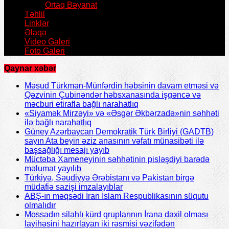
Ortaq Bəyanat
Təhlil
Linklər
Əlaqə
Video Galeri
Foto Galeri
Qaynar xəbər
Məsud Türkmən-Münfərdin həbsinin davam etməsi və
Qəzvinin Çubinəndər həbsxanasında işgəncə və
məcburi etirafla bağlı narahatlıq
«Siyamək Mirzəyi» və «Əsgər Əkbərzadə»nin səhhəti
ilə bağlı narahatlıq
Güney Azərbaycan Demokratik Türk Birliyi (GADTB)
sayın Ata beyin əziz anasının vəfatı münasibəti ilə
başsağlığı mesajı yayıb
Müctəba Xameneyinin səhhətinin pisləşdiyi barədə
məlumat yayılıb
Türkiyə, Səudiyyə Ərəbistanı və Pakistan birgə
müdafiə sazişi imzalayıblar
ABŞ-ın məqsədi İran İslam Respublikasının süqutu
olmalıdır
Mossadın silahlı kürd qruplarının İrana daxil olması
layihəsini hazırlayan iki rəsmisi vəzifədən