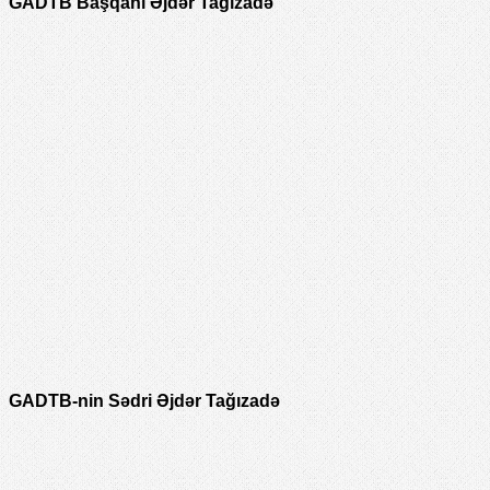
GADTB Başqanı Əjdər Tağızadə
GADTB-nin Sədri Əjdər Tağızadə