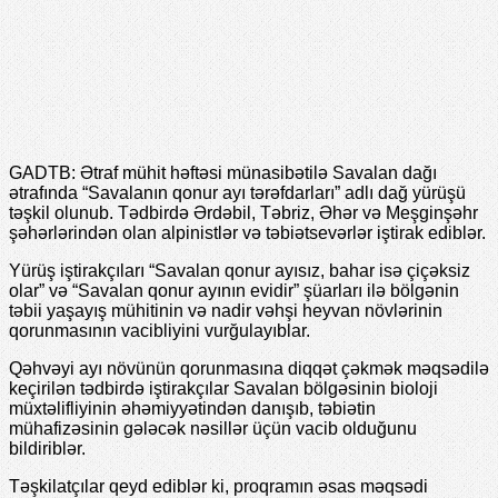
GADTB: Ətraf mühit həftəsi münasibətilə Savalan dağı
ətrafında “Savalanın qonur ayı tərəfdarları” adlı dağ yürüşü
təşkil olunub. Tədbirdə Ərdəbil, Təbriz, Əhər və Meşginşəhr
şəhərlərindən olan alpinistlər və təbiətsevərlər iştirak ediblər.
Yürüş iştirakçıları “Savalan qonur ayısız, bahar isə çiçəksiz
olar” və “Savalan qonur ayının evidir” şüarları ilə bölgənin
təbii yaşayış mühitinin və nadir vəhşi heyvan növlərinin
qorunmasının vacibliyini vurğulayıblar.
Qəhvəyi ayı növünün qorunmasına diqqət çəkmək məqsədilə
keçirilən tədbirdə iştirakçılar Savalan bölgəsinin bioloji
müxtəlifliyinin əhəmiyyətindən danışıb, təbiətin
mühafizəsinin gələcək nəsillər üçün vacib olduğunu
bildiriblər.
Təşkilatçılar qeyd ediblər ki, proqramın əsas məqsədi