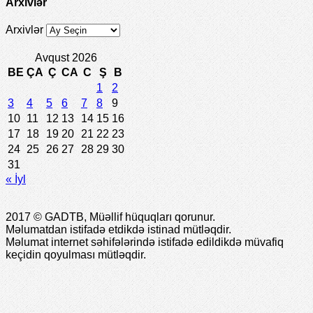
Arxivlər
Arxivlər
Avqust 2026
BE
ÇA
Ç
CA
C
Ş
B
1
2
3
4
5
6
7
8
9
10
11
12
13
14
15
16
17
18
19
20
21
22
23
24
25
26
27
28
29
30
31
« İyl
2017 © GADTB, Müəllif hüquqları qorunur.
Məlumatdan istifadə etdikdə istinad mütləqdir.
Məlumat internet səhifələrində istifadə edildikdə müvafiq
keçidin qoyulması mütləqdir.