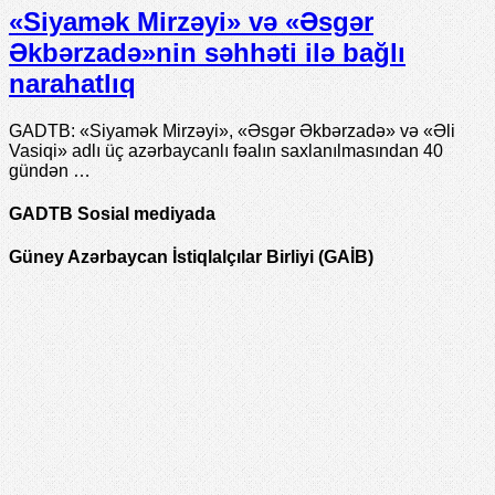
«Siyamək Mirzəyi» və «Əsgər
Əkbərzadə»nin səhhəti ilə bağlı
narahatlıq
GADTB: «Siyamək Mirzəyi», «Əsgər Əkbərzadə» və «Əli
Vasiqi» adlı üç azərbaycanlı fəalın saxlanılmasından 40
gündən …
GADTB Sosial mediyada
Güney Azərbaycan İstiqlalçılar Birliyi (GAİB)