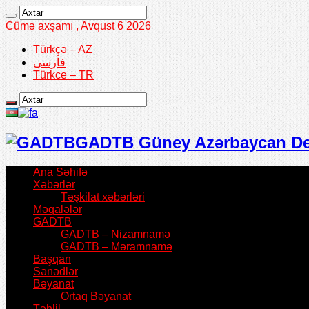
Cümə axşamı , Avqust 6 2026
Türkçə – AZ
فارسی
Türkce – TR
GADTB Güney Azərbaycan Demo
Ana Səhifə
Xəbərlər
Təşkilat xəbərləri
Məqalələr
GADTB
GADTB – Nizamnamə
GADTB – Məramnamə
Başqan
Sənədlər
Bəyanat
Ortaq Bəyanat
Təhlil