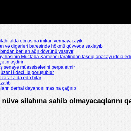
silahı əldə etməsinə imkan verməyəcəyik
n və digərləri barəsində hökmü qüvvədə saxlayıb
abından bəri ən ağır dövrünü yaşayır
ayihəsinin Müctəba Xamenei tərəfindən təsdiqlənəcəyi iddia edil
çətinləşdirir
ş sənaye müəssisələrini bərpa etmir
zər Hidəci ilə görüşüblər
zarət əldə edə bilər
zalıb
arın dərhal dayandırılmasına çağırıb
 nüvə silahına sahib olmayacaqlarını qə