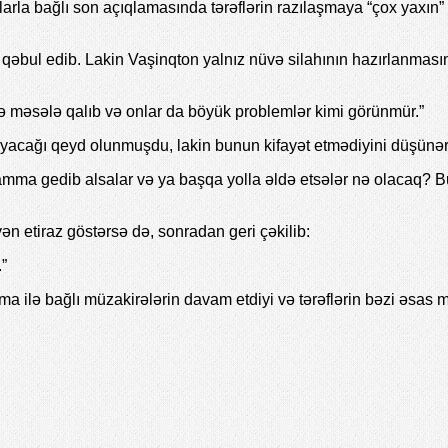
a bağlı son açıqlamasında tərəflərin razılaşmaya “çox yaxın” old
 qəbul edib. Lakin Vaşinqton yalnız nüvə silahının hazırlanmasın
çə məsələ qalıb və onlar da böyük problemlər kimi görünmür.”
nmayacağı qeyd olunmuşdu, lakin bunun kifayət etmədiyini düşünər
, amma gedib alsalar və ya başqa yolla əldə etsələr nə olacaq? 
n etiraz göstərsə də, sonradan geri çəkilib:
.”
ilə bağlı müzakirələrin davam etdiyi və tərəflərin bəzi əsas mə