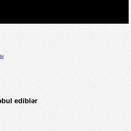
ir
bul ediblər