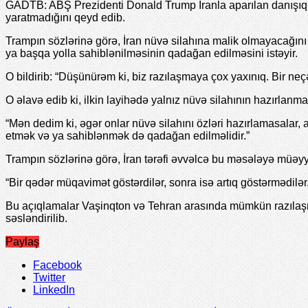
GADTB: ABŞ Prezidenti Donald Trump İranla aparılan danışıqlarl
yaratmadığını qeyd edib.
Trampın sözlərinə görə, İran nüvə silahına malik olmayacağını
ya başqa yolla sahiblənilməsinin qadağan edilməsini istəyir.
O bildirib: “Düşünürəm ki, biz razılaşmaya çox yaxınıq. Bir ne
O əlavə edib ki, ilkin layihədə yalnız nüvə silahının hazırla
“Mən dedim ki, əgər onlar nüvə silahını özləri hazırlamasalar
etmək və ya sahiblənmək də qadağan edilməlidir.”
Trampın sözlərinə görə, İran tərəfi əvvəlcə bu məsələyə müəyyə
“Bir qədər müqavimət göstərdilər, sonra isə artıq göstərmədilər
Bu açıqlamalar Vaşinqton və Tehran arasında mümkün razılaşma 
səsləndirilib.
Paylaş
Facebook
Twitter
LinkedIn