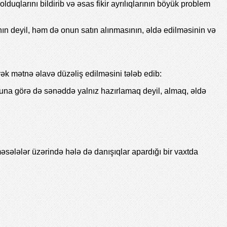
uqlarını bildirib və əsas fikir ayrılıqlarının böyük problem
ın deyil, həm də onun satın alınmasının, əldə edilməsinin və
ək mətnə əlavə düzəliş edilməsini tələb edib:
Buna görə də sənəddə yalnız hazırlamaq deyil, almaq, əldə
sələlər üzərində hələ də danışıqlar apardığı bir vaxtda