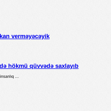
mkan verməyəcəyik
ində hökmü qüvvədə saxlayıb
 insanlıq …