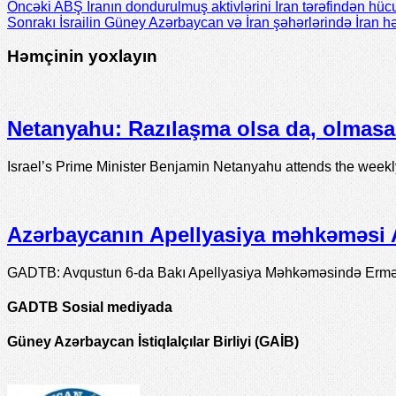
Öncəki
ABŞ İranın dondurulmuş aktivlərini İran tərəfindən hü
Sonrakı
İsrailin Güney Azərbaycan və İran şəhərlərində İran hədə
Həmçinin yoxlayın
Netanyahu: Razılaşma olsa da, olmasa 
Israel’s Prime Minister Benjamin Netanyahu attends the week
Azərbaycanın Apellyasiya məhkəməsi A
GADTB: Avqustun 6-da Bakı Apellyasiya Məhkəməsində Erməni
GADTB Sosial mediyada
Güney Azərbaycan İstiqlalçılar Birliyi (GAİB)