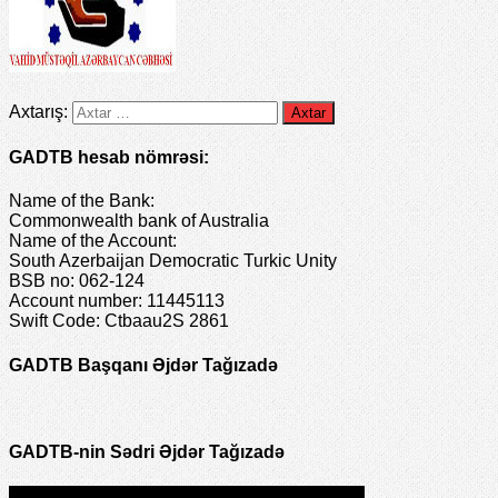
Axtarış:
GADTB hesab nömrəsi:
Name of the Bank:
Commonwealth bank of Australia
Name of the Account:
South Azerbaijan Democratic Turkic Unity
BSB no: 062-124
Account number: 11445113
Swift Code: Ctbaau2S 2861
GADTB Başqanı Əjdər Tağızadə
GADTB-nin Sədri Əjdər Tağızadə