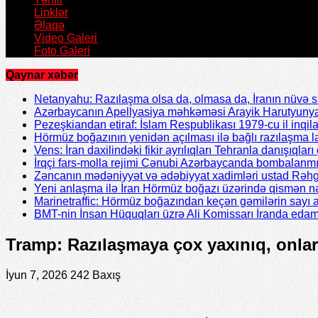
Linklər
Əlaqə
Video Galeri
Foto Galeri
Qaynar xəbər
Netanyahu: Razılaşma olsa da, olmasa da, İranın nüvə 
Azərbaycanın Apellyasiya məhkəməsi Arayik Harutyunya
Pezeşkiandan etiraf: İslam Respublikası 1979-cu il inqil
Hörmüz boğazının yenidən açılması ilə bağlı razılaşma l
Vens: İran daxilindəki fikir ayrılıqları Tehranla danışıqları 
İrqçi fars-molla rejimi Cənubi Azərbaycanda bombalanmı
Zəncanın mədəniyyət və ədəbiyyat xadimləri ustad Rəhgü
Yeni anlaşma ilə İran Hörmüz boğazı üzərində qismən nə
Marinetraffic: Hörmüz boğazından keçən gəmilərin sayı a
BMT-nin İnsan Hüquqları üzrə Ali Komissarı İranda edaml
Tramp: Razılaşmaya çox yaxınıq, onlar
İyun 7, 2026
242 Baxış