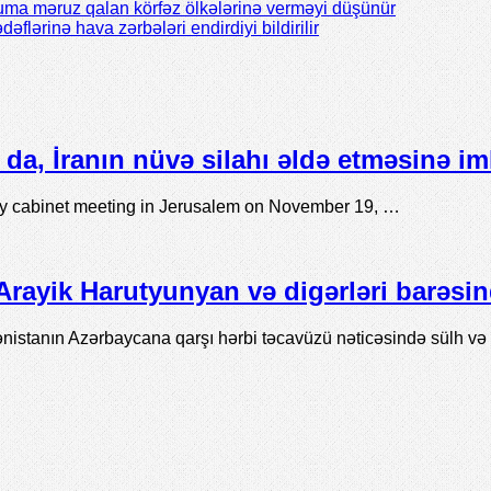
cuma məruz qalan körfəz ölkələrinə verməyi düşünür
flərinə hava zərbələri endirdiyi bildirilir
da, İranın nüvə silahı əldə etməsinə i
ly cabinet meeting in Jerusalem on November 19, …
rayik Harutyunyan və digərləri barəs
stanın Azərbaycana qarşı hərbi təcavüzü nəticəsində sülh və