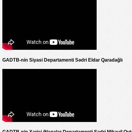
GADTB-nin Siyasi Departamenti Sədri Eldar Qaradağlı
GADTB-nin Xarici Əlaqələr Departamenti Sədri Mikayil Oyt