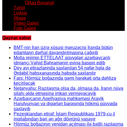
Ortaq Bəyanat
Təhlil
Linklər
Əlaqə
Video Galeri
Foto Galeri
Qaynar xəbər
BMT-nin İran üzrə xüsusi məruzəçisi İranda bütün
edamların dərhal dayandırılmasına çağırıb
Molla rejimin ETTELAAT qüvvələri azərbaycanlı
idmançı Vəhid Bəhramənin evinə basqın edib
Dey ayı etirazlarında saxlanılan 54 nəfər hələ də
Ərdəbil həbsxanasında həbsdə saxlanılır
Fars: Hörmüz boğazında gəmi hərəkəti orta dəhlizə
keçiriləcək
Netanyahu: Razılaşma olsa da, olmasa da, İranın nüvə
silahı əldə etməsinə imkan verməyəcəyik
Azərbaycanın Apellyasiya məhkəməsi Arayik
Harutyunyan və digərləri barəsində hökmü qüvvədə
saxlayıb
Pezeşkiandan etiraf: İslam Respublikası 1979-cu il
inqilabından bəri ən ağır dövrünü yaşayır
Hörmüz boğazının yenidən açılması ilə bağlı razılaşma