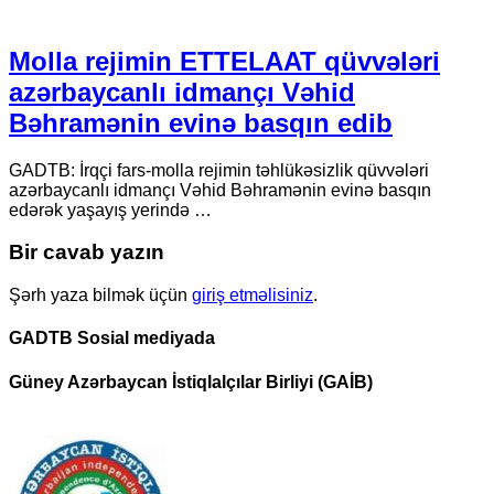
Molla rejimin ETTELAAT qüvvələri
azərbaycanlı idmançı Vəhid
Bəhramənin evinə basqın edib
GADTB: İrqçi fars-molla rejimin təhlükəsizlik qüvvələri
azərbaycanlı idmançı Vəhid Bəhramənin evinə basqın
edərək yaşayış yerində …
Bir cavab yazın
Şərh yaza bilmək üçün
giriş etməlisiniz
.
GADTB Sosial mediyada
Güney Azərbaycan İstiqlalçılar Birliyi (GAİB)