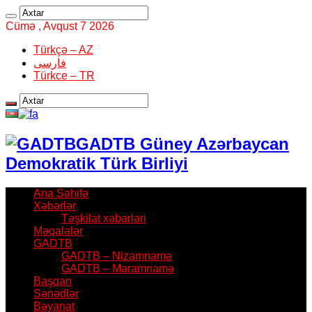
Cümə , Avqust 7 2026
Türkçə – AZ
فارسی
Türkce – TR
GADTB Güney Azərbaycan
Demokratik Türk Birliyi
Ana Səhifə
Xəbərlər
Təşkilat xəbərləri
Məqalələr
GADTB
GADTB – Nizamnamə
GADTB – Məramnamə
Başqan
Sənədlər
Bəyanat