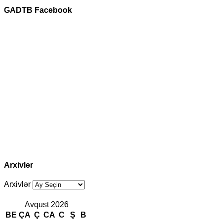
GADTB Facebook
Arxivlər
Arxivlər
Avqust 2026
BE
ÇA
Ç
CA
C
Ş
B