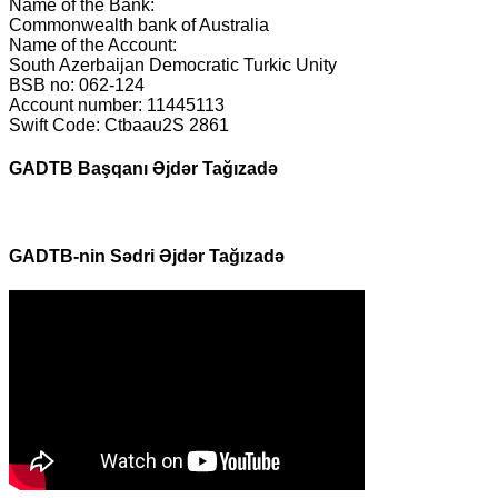
Name of the Bank:
Commonwealth bank of Australia
Name of the Account:
South Azerbaijan Democratic Turkic Unity
BSB no: 062-124
Account number: 11445113
Swift Code: Ctbaau2S 2861
GADTB Başqanı Əjdər Tağızadə
GADTB-nin Sədri Əjdər Tağızadə