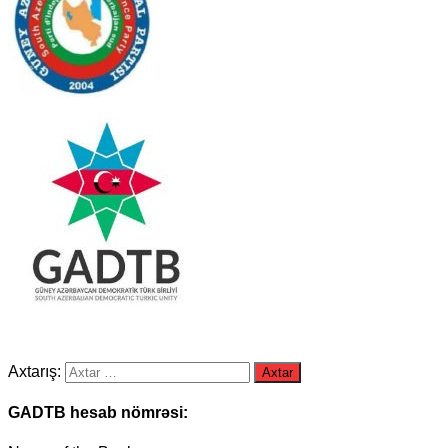
Axtarış:
GADTB hesab nömrəsi: