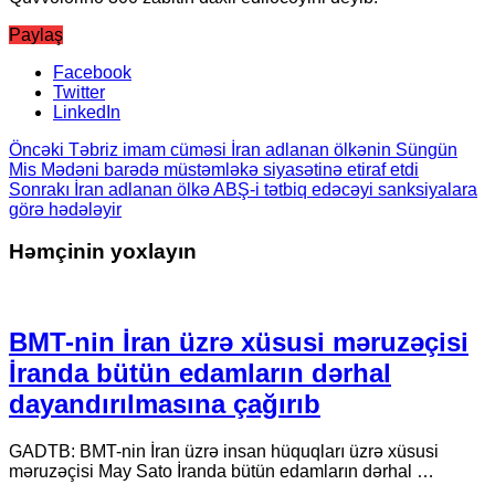
Paylaş
Facebook
Twitter
LinkedIn
Öncəki
Təbriz imam cüməsi İran adlanan ölkənin Süngün
Mis Mədəni barədə müstəmləkə siyasətinə etiraf etdi
Sonrakı
İran adlanan ölkə ABŞ-i tətbiq edəcəyi sanksiyalara
görə hədələyir
Həmçinin yoxlayın
BMT-nin İran üzrə xüsusi məruzəçisi
İranda bütün edamların dərhal
dayandırılmasına çağırıb
GADTB: BMT-nin İran üzrə insan hüquqları üzrə xüsusi
məruzəçisi May Sato İranda bütün edamların dərhal …