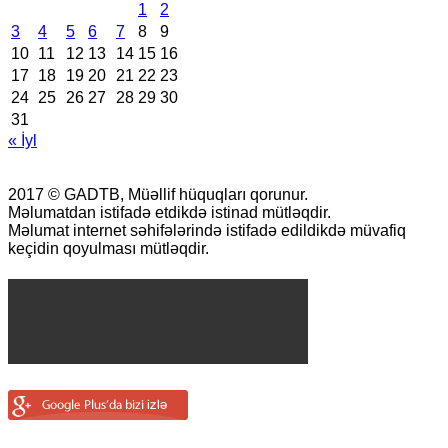
1
2
3
4
5
6
7
8
9
10
11
12
13
14
15
16
17
18
19
20
21
22
23
24
25
26
27
28
29
30
31
« İyl
2017 © GADTB, Müəllif hüquqları qorunur.
Məlumatdan istifadə etdikdə istinad mütləqdir.
Məlumat internet səhifələrində istifadə edildikdə müvafiq
keçidin qoyulması mütləqdir.