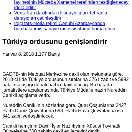
layihəsinin Müctəba Xamenei tərəfindən təsdiqlənəcəyi
iddia edilir
Vens: İran daxilindəki fikir ayrılıqları Tehranla
danışıqları çətinləşdirir
İrqçi fars-molla rejimi Cənubi Azərbaycanda
bombalanmış sənaye müəssisələrini bərpa etmir
Türkiyə ordusunu genişləndirir
Yanvar 8, 2018
1,177 Baxış
GADTB-nin Mətbuat Mərkəzinə daxil olan məlumata görə,
2018-ci ildə Türkiyə ordusunun sıralarına 3761 zabit və 5992
nəfər isə aşağı rütbəli hərbçi daxil olacaq. Bu barədə
jurnalistlərə açıqlamasında Türkiyə Müdafiə naziri Nurəddin
Canikli açıqlama verib.
Nurəddin Caniklinin sözlərinə görə, Quru Qoşunlarına 2427,
Hərbi Dəniz Qüvvələrinə 693, Hərbi Hava Qüvvələrinə isə
341 zabit yerləşdiriləcək.
Canikli həmçinin Daxili İşlər Nazirliyinin Xüsusi Təyinatlı
Qüvvələrinə 300 zabitin daxil ediləcəyini deyib.