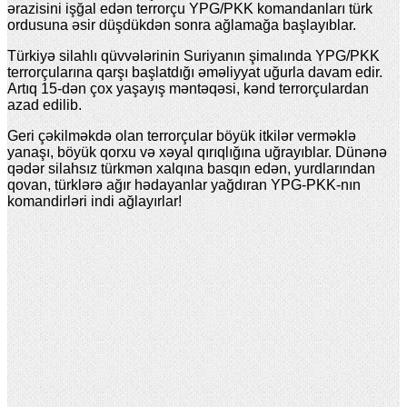
ərazisini işğal edən terrorçu YPG/PKK komandanları türk
ordusuna əsir düşdükdən sonra ağlamağa başlayıblar.
Türkiyə silahlı qüvvələrinin Suriyanın şimalında YPG/PKK
terrorçularına qarşı başlatdığı əməliyyat uğurla davam edir.
Artıq 15-dən çox yaşayış məntəqəsi, kənd terrorçulardan
azad edilib.
Geri çəkilməkdə olan terrorçular böyük itkilər verməklə
yanaşı, böyük qorxu və xəyal qırıqlığına uğrayıblar. Dünənə
qədər silahsız türkmən xalqına basqın edən, yurdlarından
qovan, türklərə ağır hədayanlar yağdıran YPG-PKK-nın
komandirləri indi ağlayırlar!