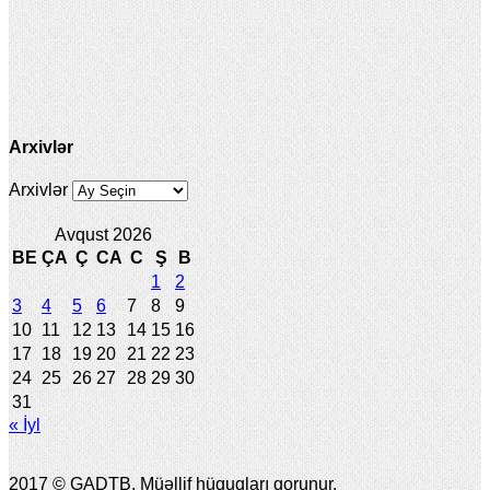
Arxivlər
Arxivlər
Avqust 2026
BE
ÇA
Ç
CA
C
Ş
B
1
2
3
4
5
6
7
8
9
10
11
12
13
14
15
16
17
18
19
20
21
22
23
24
25
26
27
28
29
30
31
« İyl
2017 © GADTB, Müəllif hüquqları qorunur.