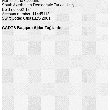
Name of the Account:
South Azerbaijan Democratic Turkic Unity
BSB no: 062-124
Account number: 11445113
Swift Code: Ctbaau2S 2861
GADTB Başqanı Əjdər Tağızadə