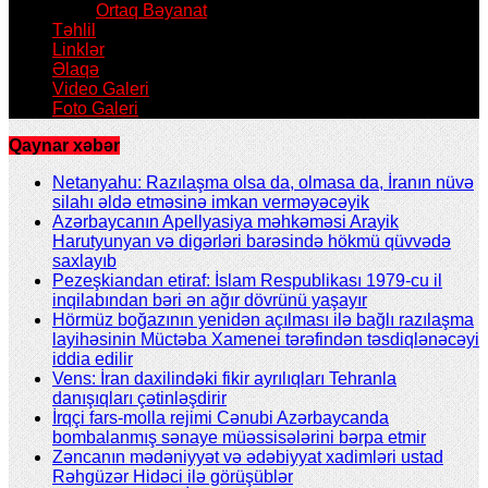
Ortaq Bəyanat
Təhlil
Linklər
Əlaqə
Video Galeri
Foto Galeri
Qaynar xəbər
Netanyahu: Razılaşma olsa da, olmasa da, İranın nüvə
silahı əldə etməsinə imkan verməyəcəyik
Azərbaycanın Apellyasiya məhkəməsi Arayik
Harutyunyan və digərləri barəsində hökmü qüvvədə
saxlayıb
Pezeşkiandan etiraf: İslam Respublikası 1979-cu il
inqilabından bəri ən ağır dövrünü yaşayır
Hörmüz boğazının yenidən açılması ilə bağlı razılaşma
layihəsinin Müctəba Xamenei tərəfindən təsdiqlənəcəyi
iddia edilir
Vens: İran daxilindəki fikir ayrılıqları Tehranla
danışıqları çətinləşdirir
İrqçi fars-molla rejimi Cənubi Azərbaycanda
bombalanmış sənaye müəssisələrini bərpa etmir
Zəncanın mədəniyyət və ədəbiyyat xadimləri ustad
Rəhgüzər Hidəci ilə görüşüblər