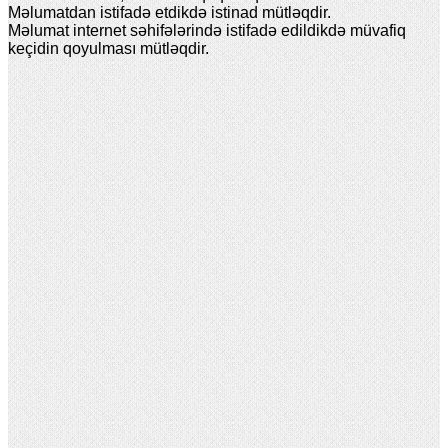
Məlumatdan istifadə etdikdə istinad mütləqdir.
Məlumat internet səhifələrində istifadə edildikdə müvafiq
keçidin qoyulması mütləqdir.