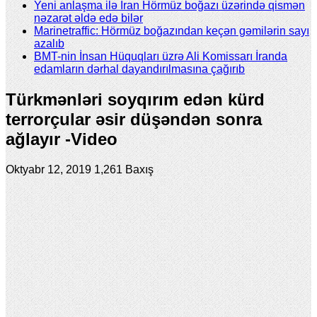
Yeni anlaşma ilə İran Hörmüz boğazı üzərində qismən
nəzarət əldə edə bilər
Marinetraffic: Hörmüz boğazından keçən gəmilərin sayı
azalıb
BMT-nin İnsan Hüquqları üzrə Ali Komissarı İranda
edamların dərhal dayandırılmasına çağırıb
Türkmənləri soyqırım edən kürd
terrorçular əsir düşəndən sonra
ağlayır -Video
Oktyabr 12, 2019
1,261 Baxış