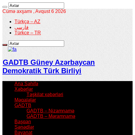
Cümə axşamı , Avqust 6 2026
Türkçə – AZ
فارسی
Türkce – TR
GADTB Güney Azərbaycan
Demokratik Türk Birliyi
Ana Səhifə
Xəbərlər
Təşkilat xəbərləri
Məqalələr
GADTB
GADTB – Nizamnamə
GADTB – Məramnamə
Başqan
Sənədlər
Bəyanat