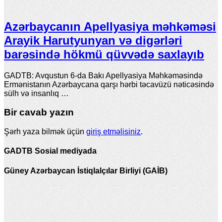
Azərbaycanın Apellyasiya məhkəməsi
Arayik Harutyunyan və digərləri
barəsində hökmü qüvvədə saxlayıb
GADTB: Avqustun 6-da Bakı Apellyasiya Məhkəməsində
Ermənistanın Azərbaycana qarşı hərbi təcavüzü nəticəsində
sülh və insanlıq …
Bir cavab yazın
Şərh yaza bilmək üçün
giriş etməlisiniz
.
GADTB Sosial mediyada
Güney Azərbaycan İstiqlalçılar Birliyi (GAİB)