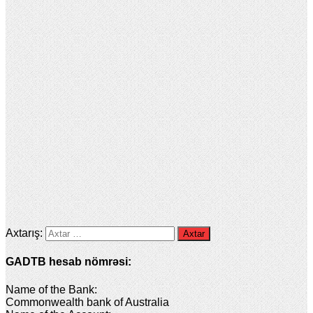
Axtarış:
GADTB hesab nömrəsi:
Name of the Bank:
Commonwealth bank of Australia