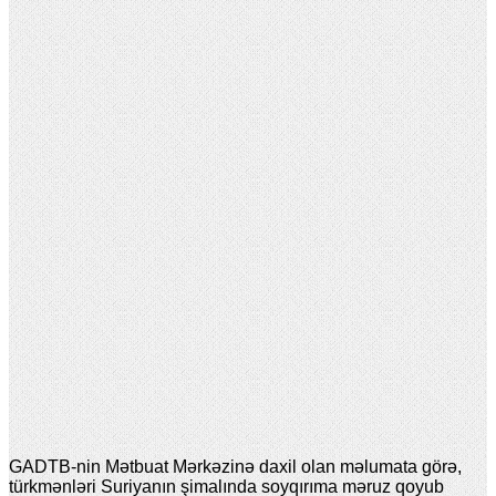
GADTB-nin Mətbuat Mərkəzinə daxil olan məlumata görə,
türkmənləri Suriyanın şimalında soyqırıma məruz qoyub