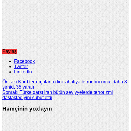
Paylaş
Facebook
Twitter
LinkedIn
Öncəki
Kürd terrorçuların dinc əhaliyə terror hücumu: daha 8
şəhid, 35 yaralı
Sonrakı
Türkə qarşı İran bütün səviyyələrdə terrorizmi
dəstəklədiyini sübut etdi
Həmçinin yoxlayın