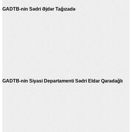
GADTB-nin Sədri Əjdər Tağızadə
GADTB-nin Siyasi Departamenti Sədri Eldar Qaradağlı